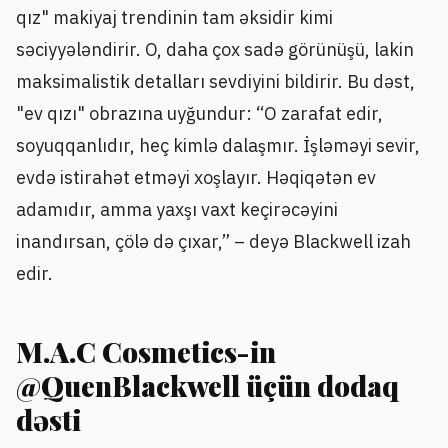
qız" makiyaj trendinin tam əksidir kimi
səciyyələndirir. O, daha çox sadə görünüşü, lakin
maksimalistik detalları sevdiyini bildirir. Bu dəst,
"ev qızı" obrazına uyğundur: “O zarafat edir,
soyuqqanlıdır, heç kimlə dalaşmır. İşləməyi sevir,
evdə istirahət etməyi xoşlayır. Həqiqətən ev
adamıdır, amma yaxşı vaxt keçirəcəyini
inandırsan, çölə də çıxar,” – deyə Blackwell izah
edir.
M.A.C Cosmetics-in
@QuenBlackwell üçün dodaq
dəsti