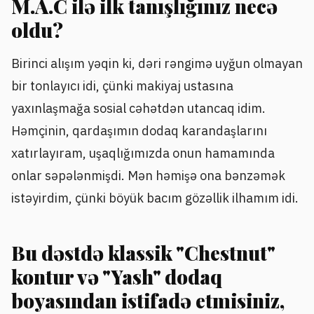
M.A.C ilə ilk tanışlığınız necə
oldu?
Birinci alışım yəqin ki, dəri rəngimə uyğun olmayan
bir tonlayıcı idi, çünki makiyaj ustasına
yaxınlaşmağa sosial cəhətdən utancaq idim.
Həmçinin, qardaşımın dodaq karandaşlarını
xatırlayıram, uşaqlığımızda onun hamamında
onlar səpələnmişdi. Mən həmişə ona bənzəmək
istəyirdim, çünki böyük bacım gözəllik ilhamım idi.
Bu dəstdə klassik "Chestnut"
kontur və "Yash" dodaq
boyasından istifadə etmisiniz,