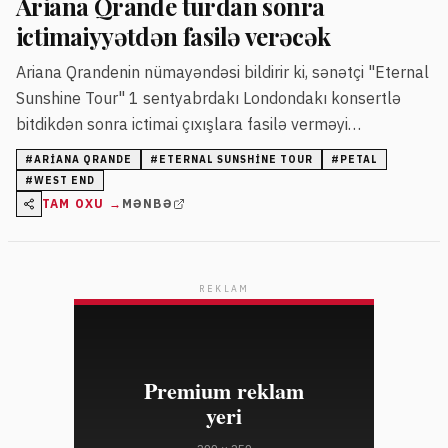
Ariana Qrande turdan sonra
ictimaiyyətdən fasilə verəcək
Ariana Qrandenin nümayəndəsi bildirir ki, sənətçi "Eternal
Sunshine Tour" 1 sentyabrdakı Londondakı konsertlə
bitdikdən sonra ictimai çıxışlara fasilə verməyi
planlaşdırır. O, həmçinin West Enddə nəzərdə tutulan
#
ARIANA QRANDE
#
ETERNAL SUNSHINE TOUR
#
PETAL
"Sunday in the Park With George" tamaşasında çıxış
#
WEST END
etməyəcək və yeni albomu "Petal"lə bağlı açıqlamalar
TAM OXU →
MƏNBƏ
edib.
REKLAM