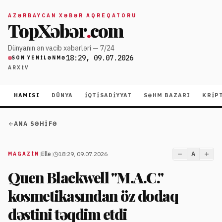
AZƏRBAYCAN XƏBƏR AQREQATORU
TopXəbər
.
com
Dünyanın ən vacib xəbərləri — 7/24
18:29, 09.07.2026
SON YENILƏNMƏ
ARXIV
HAMISI
DÜNYA
İQTISADIYYAT
SƏHM BAZARI
KRIP
ANA SƏHIFƏ
|
Elle
|
18:29, 09.07.2026
A
MAGAZİN
Quen Blackwell "M.A.C."
kosmetikasından öz dodaq
dəstini təqdim etdi