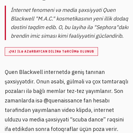
İnternet fenomeni və media şəxsiyyəti Quen
Blackwell "M.A.C." kosmetikasının yeni illik dodaq
dəstini təqdim edib. O, bu layihə ilə "Sephora"dakı
brendin imic siması kimi fəaliyyətini gücləndirib.
AI ILƏ AZƏRBAYCAN DILINƏ TƏRCÜMƏ OLUNUB
Quen Blackwell internetdə geniş tanınan
şəxsiyyətdir. Onun əsəbi, gülməli və çox təmtəraqlı
pozaları ilə bağlı memlər tez-tez yayımlanır. Son
zamanlarda isə @quenaissance fan hesabı
tərəfindən yayımlanan video klipdə, internet
ulduzu və media şəxsiyyəti “scuba dance” rəqsini
ifa etdikdən sonra fotoqraflar üçün poza verir.