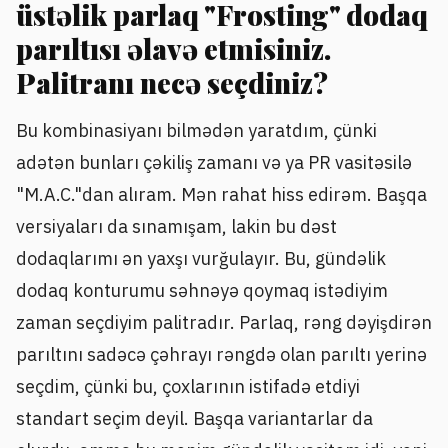
üstəlik parlaq "Frosting" dodaq
parıltısı əlavə etmisiniz.
Palitranı necə seçdiniz?
Bu kombinasiyanı bilmədən yaratdım, çünki
adətən bunları çəkiliş zamanı və ya PR vasitəsilə
"M.A.C."dan alıram. Mən rahat hiss edirəm. Başqa
versiyaları da sınamışam, lakin bu dəst
dodaqlarımı ən yaxşı vurğulayır. Bu, gündəlik
dodaq konturumu səhnəyə qoymaq istədiyim
zaman seçdiyim palitradır. Parlaq, rəng dəyişdirən
parıltını sadəcə çəhrayı rəngdə olan parıltı yerinə
seçdim, çünki bu, çoxlarının istifadə etdiyi
standart seçim deyil. Başqa variantarlar da