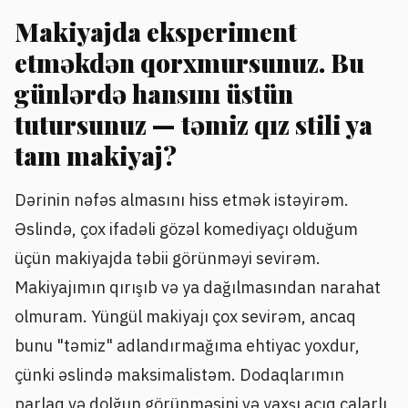
Makiyajda eksperiment
etməkdən qorxmursunuz. Bu
günlərdə hansını üstün
tutursunuz — təmiz qız stili ya
tam makiyaj?
Dərinin nəfəs almasını hiss etmək istəyirəm.
Əslində, çox ifadəli gözəl komediyaçı olduğum
üçün makiyajda təbii görünməyi sevirəm.
Makiyajımın qırışıb və ya dağılmasından narahat
olmuram. Yüngül makiyajı çox sevirəm, ancaq
bunu "təmiz" adlandırmağıma ehtiyac yoxdur,
çünki əslində maksimalistəm. Dodaqlarımın
parlaq və dolğun görünməsini və yaxşı açıq çalarlı