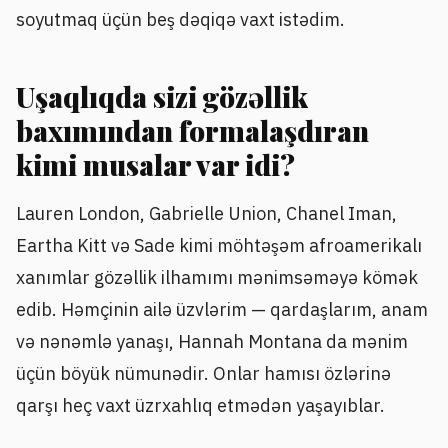
soyutmaq üçün beş dəqiqə vaxt istədim.
Uşaqlıqda sizi gözəllik
baxımından formalaşdıran
kimi musalar var idi?
Lauren London, Gabrielle Union, Chanel Iman,
Eartha Kitt və Sade kimi möhtəşəm afroamerikalı
xanımlar gözəllik ilhamımı mənimsəməyə kömək
edib. Həmçinin ailə üzvlərim — qardaşlarım, anam
və nənəmlə yanaşı, Hannah Montana da mənim
üçün böyük nümunədir. Onlar hamısı özlərinə
qarşı heç vaxt üzrxahlıq etmədən yaşayıblar.