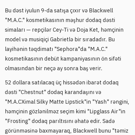
Bu dəst iyulun 9-da satışa çıxır və Blackwell
"M.A.C." kosmetikasının məşhur dodaq dəsti
simaları — repçilər Cey-Ti və Doja Ket, həmçinin
model və musiqiçi Gabrietlə bir sıradadır. Bu
layihənin təqdimatı "Sephora"da "M.A.C."
kosmetikasının debüt kampaniyasının ön sifəti
olmasından bir neçə ay sonra baş verir.
52 dollara satılacaq üç hissədən ibarət dodaq
dəsti "Chestnut" dodaq karandaşını və
"M.A.CXimal Silky Matte Lipstick"in "Yash" rəngini,
həmçinin gözlənilməz seçim kimi "Lipglass Air"in
"Frosting" dodaq parıltısını əhatə edir. Sadə
görünməsinə baxmayaraq, Blackwell bunu "təmiz