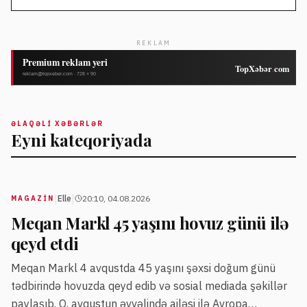
REKLAM
ƏLAQƏLI XƏBƏRLƏR
Eyni kateqoriyada
|
|
Elle
20:10, 04.08.2026
MAGAZİN
Meqan Markl 45 yaşını hovuz günü ilə
qeyd etdi
Meqan Markl 4 avqustda 45 yaşını şəxsi doğum günü
tədbirində hovuzda qeyd edib və sosial mediada şəkillər
paylaşıb. O, avqustun əvvəlində ailəsi ilə Avropa