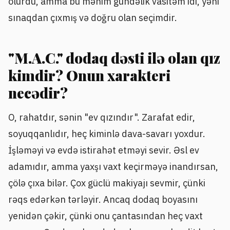
olurdu, amma bu mənim gündəlik vasitəm idi, yəni
sınaqdan çıxmış və doğru olan seçimdir.
"M.A.C." dodaq dəsti ilə olan qız
kimdir? Onun xarakteri
necədir?
O, rahatdır, sənin "ev qızındır". Zarafat edir,
soyuqqanlıdır, heç kiminlə dava-savarı yoxdur.
İşləməyi və evdə istirahət etməyi sevir. Əsl ev
adamıdır, amma yaxşı vaxt keçirməyə inandırsan,
çölə çıxa bilər. Çox güclü makiyajı sevmir, çünki
rəqs edərkən tərləyir. Ancaq dodaq boyasını
yenidən çəkir, çünki onu çantasından heç vaxt