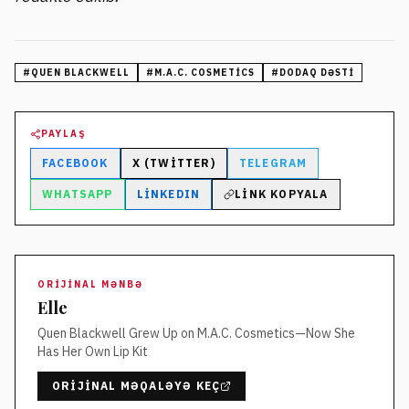
#
QUEN BLACKWELL
#
M.A.C. COSMETICS
#
DODAQ DƏSTI
PAYLAŞ
FACEBOOK
X (TWITTER)
TELEGRAM
WHATSAPP
LINKEDIN
LINK KOPYALA
ORIJINAL MƏNBƏ
Elle
Quen Blackwell Grew Up on M.A.C. Cosmetics—Now She
Has Her Own Lip Kit
ORIJINAL MƏQALƏYƏ KEÇ