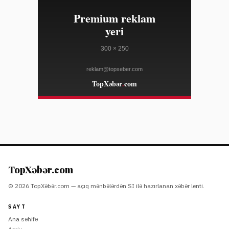
08/04
zəifliyinə görə dəyər itirib
WWD
23:10
Marko Rubio Hörmüz Boğazında Gömrük Sazişi üzrə
08/04
irəliləyişdən xəbər verib
WWD
23:10
Süni intellekt cins tədarük zənciri məlumatlarını daha
08/04
mürəkkəb edə bilər
WWD
23:10
"Open USD" bazara çıxdı, "Circle"ın bazar dəyərinə
08/04
zərbə vurdu — tərəfdaşlar isə "USDC"i dəstəkləyir
COINDESK
23:10
Lenovo "Legion Go S" cihazı SteamOS ilə ən ucuz
08/04
qiymətə endirilib
TopXəbər.com
THE VERGE
© 2026 TopXəbər.com — açıq mənbələrdən SI ilə hazırlanan xəbər lenti.
23:10
Aşağı kəsim moda 2026-cı ilin sonrakı kolleksiyalarında
08/04
əsas trenddir
SAYT
ELLE
Ana səhifə