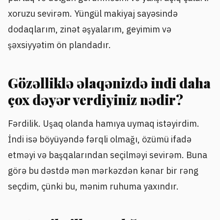
xoruzu sevirəm. Yüngül makiyaj sayəsində
dodaqlarım, zinət əşyalarım, geyimim və
şəxsiyyətim ön plandadır.
Gözəlliklə əlaqənizdə indi daha
çox dəyər verdiyiniz nədir?
Fərdilik. Uşaq olanda hamıya uymaq istəyirdim.
İndi isə böyüyəndə fərqli olmağı, özümü ifadə
etməyi və başqalarından seçilməyi sevirəm. Buna
görə bu dəstdə mən mərkəzdən kənar bir rəng
seçdim, çünki bu, mənim ruhuma yaxındır.