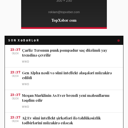
SON XƏBƏRLƏR
23:37
Çarliz Teronun punk pompadur saç düzümü yay
08/04
trendinə çevrilir
WWD
23:37
Gen Alpha nəsli və süni intellekt əlaqələri müzakirə
08/04
edildi
WWD
23:37
Meqan Marklinin As Ever brendi yeni məhsullarını
08/04
təqdim edir
WWD
23:37
Ağ Ev süni intellekt şirkətləri ilə təhlükəsizlik
08/04
tədbirlərini müzakirə edəcək