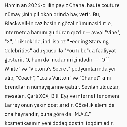
Həmin an 2026-cı ilin payız Chanel haute couture
nümayişinin pilləkənlərində baş verir. Bu,
Blackwell-in cazibəsinin gözəl nümunəsidir: o,
internetdə hamını güldürən qızdır — əvvəl "Vine",
"X", "TikTok"da, indi isə öz "Feeding Starving
Celebrities" adlı şousu ilə "YouTube"da fəaliyyət
göstərir. O, həm də modanın içindədir — "Off-
White" və "Victoria’s Secret" podyumlarında yer
alıb, "Coach", "Louis Vuitton" və "Chanel" kimi
brendlərin nümayişlərinə qatılır. Sevilən ulduzlar,
məsələn, Çarli XCX, Billi Eyş və internet fenomeni
Larrey onun yaxın dostlarıdır. Gözəllik aləmi də
ona heyrandır, buna görə də "M.A.C."
kosmetikasının yeni dodaq dəstini təqdim edir.