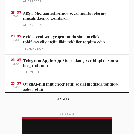
AL JAZEERA
23:37
ABŞ 4 Miçiqan şəhərində seçki məntəqələrinə
08/04
müşahidəçilər göndərdi
AL JAZEERA
23:37
Nvidia yeni sənaye qrupunda süni intellekt
08/04
təhlükəsizliyi üçün ilkin təkliflər təqdim edib
TECHCRUNCH
23:37
Telegram Apple App Store-dan çıxarıldıqdan sonra
08/04
bərpa olundu
THE VERGE
23:37
OpenAI-nin influencer tətili sosial mediada tənqidə
08/04
səbəb oldu
THE VERGE
HAMISI →
23:37
Nordstromun ildönümü satışında seçilmiş cins
08/04
şalvarlara endirim
REKLAM
ELLE
23:10
Salvatore Ferragamo səhm qiyməti Amerika satışları