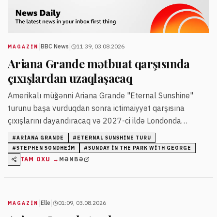
|
|
BBC News
11:39, 03.08.2026
MAGAZİN
Ariana Grande mətbuat qarşısında
çıxışlardan uzaqlaşacaq
Amerikalı müğənni Ariana Grande "Eternal Sunshine"
turunu başa vurduqdan sonra ictimaiyyət qarşısına
çıxışlarını dayandıracaq və 2027-ci ildə Londonda
keçiriləcək yeni musiqili tamaşada iştirak etməyəcək.
#
ARIANA GRANDE
#
ETERNAL SUNSHINE TURU
Onun nümayişləri davamlı diqqət və tənqid obyektinə
#
STEPHEN SONDHEIM
#
SUNDAY IN THE PARK WITH GEORGE
çevrilib.
TAM OXU →
MƏNBƏ
|
|
Elle
01:09, 03.08.2026
MAGAZİN