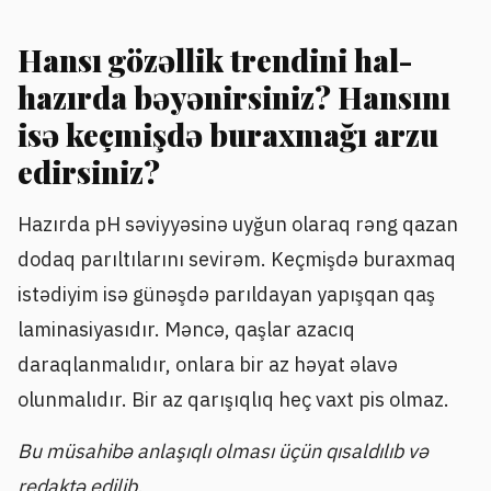
Hansı gözəllik trendini hal-
hazırda bəyənirsiniz? Hansını
isə keçmişdə buraxmağı arzu
edirsiniz?
Hazırda pH səviyyəsinə uyğun olaraq rəng qazan
dodaq parıltılarını sevirəm. Keçmişdə buraxmaq
istədiyim isə günəşdə parıldayan yapışqan qaş
laminasiyasıdır. Məncə, qaşlar azacıq
daraqlanmalıdır, onlara bir az həyat əlavə
olunmalıdır. Bir az qarışıqlıq heç vaxt pis olmaz.
Bu müsahibə anlaşıqlı olması üçün qısaldılıb və
redaktə edilib.