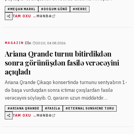
tətilindən qayıdıb.
#
MEQAN MARKL
#
DOĞUM GÜNÜ
#
HERRI
TAM OXU →
MƏNBƏ
|
|
Elle
20:10, 04.08.2026
MAGAZİN
Ariana Qrande turnu bitirdikdən
sonra görünüşdən fasilə verəcəyini
açıqladı
Ariana Qrande Çikaqo konsertində turnunu sentyabrın 1-
də başa vurduqdan sonra ictimai çıxışlardan fasilə
verəcəyini söyləyib. O, qərarın uzun müddətdir
planlaşdırıldığını və impulsiv olmadığını vurğulayıb.
#
ARIANA QRANDE
#
FASILƏ
#
ETERNAL SUNSHINE TURU
TAM OXU →
MƏNBƏ