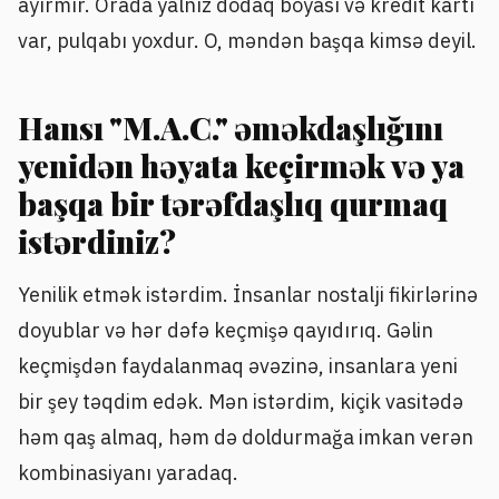
ayırmır. Orada yalnız dodaq boyası və kredit kartı
var, pulqabı yoxdur. O, məndən başqa kimsə deyil.
Hansı "M.A.C." əməkdaşlığını
yenidən həyata keçirmək və ya
başqa bir tərəfdaşlıq qurmaq
istərdiniz?
Yenilik etmək istərdim. İnsanlar nostalji fikirlərinə
doyublar və hər dəfə keçmişə qayıdırıq. Gəlin
keçmişdən faydalanmaq əvəzinə, insanlara yeni
bir şey təqdim edək. Mən istərdim, kiçik vasitədə
həm qaş almaq, həm də doldurmağa imkan verən
kombinasiyanı yaradaq.