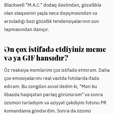
Blackwell "M.A.C." dodaq dəstindən, gözəlliklə
olan əlaqəsinin yaşla necə dəyişməsindən və
arzuladığı bəzi gözəllik tendensiyalarının son
tapmasından danışır.
Ən çox istifadə etdiyiniz meme
və ya GIF hansıdır?
Öz reaksiya memlərimi çox istifadə etmirəm. Daha
çox emosiyalarımı real vaxtda fotolarda ifadə
edirəm. Bu zəngdən əvvəl dedim ki, "Mən bu
libasda həqiqətən parlaq görünürəm" və sonra
özümün tərlədiyim və əziyyət çəkdiyim fotonu PR
komandama göndərdim. Sonra da özümü