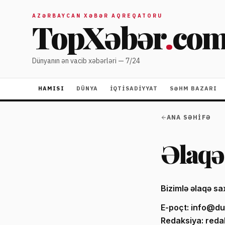
AZƏRBAYCAN XƏBƏR AQREQATORU
TopXəbər
.
co
Dünyanın ən vacib xəbərləri — 7/24
HAMISI
DÜNYA
İQTISADIYYAT
SƏHM BAZARI
ANA SƏHIFƏ
Əlaqə
Bizimlə əlaqə s
E-poçt:
info@du
Redaksiya:
reda