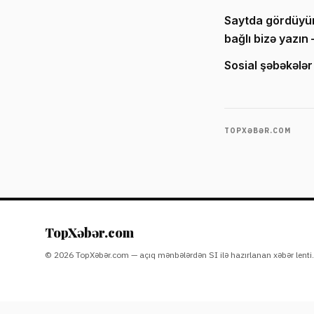
Saytda gördüyünü
bağlı bizə yazın
Sosial şəbəkələr
TOPXƏBƏR.COM
TopXəbər.com
© 2026 TopXəbər.com — açıq mənbələrdən SI ilə hazırlanan xəbər lenti.