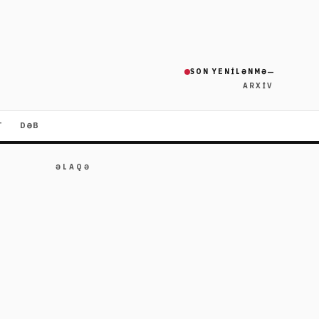
—
SON YENILƏNMƏ
ARXIV
T
DƏB
ƏLAQƏ