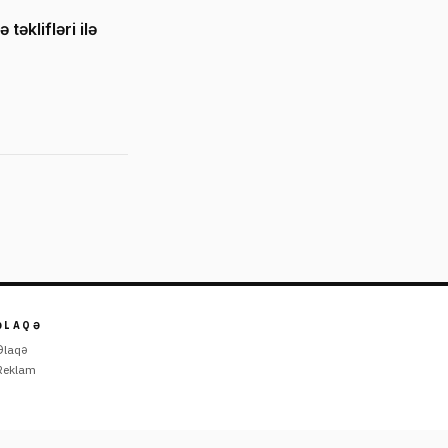
əklifləri ilə
ƏLAQƏ
Əlaqə
Reklam