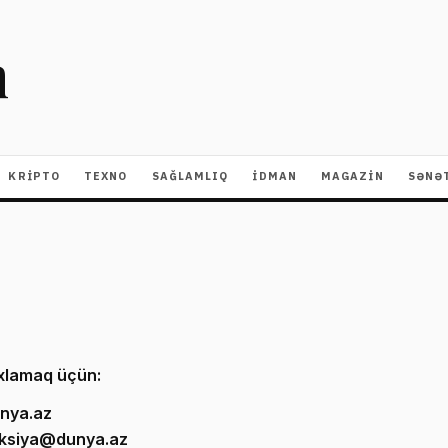
m
KRIPTO
TEXNO
SAĞLAMLIQ
İDMAN
MAGAZİN
SƏNƏ
axlamaq üçün:
nya.az
ksiya@dunya.az