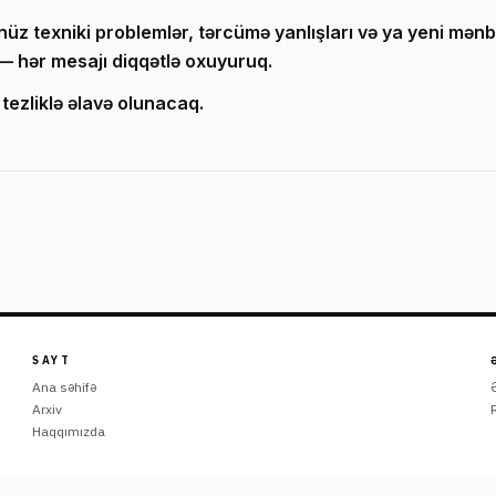
z texniki problemlər, tərcümə yanlışları və ya yeni mənbə t
 — hər mesajı diqqətlə oxuyuruq.
 tezliklə əlavə olunacaq.
SAYT
Ana səhifə
Arxiv
Haqqımızda