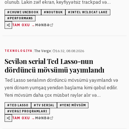
olunub. Lakin zəif ekran, keyfiyyətsiz trackpad və
məhdud yaddaş istifadəçi məmnuniyyətini azaldıb. Aparat
#
CHUWI UNIBOOK
#
NOUTBUK
#
INTEL WILDCAT LAKE
performansı və uzunmüddətli dəstək məsələləri tənqid
#
PERFORMANS
olunur.
TAM OXU →
MƏNBƏ
|
|
The Verge
16:32, 08.08.2026
TEXNOLOGIYA
Sevilən serial Ted Lasso-nun
dördüncü mövsümü yayımlandı
Ted Lasso serialının dördüncü mövsümü yayımlandı və
yeni dönəm yumşaq yenidən başlama kimi qəbul edilir.
Yeni mövsüm daha çox müsbət rəylər alır və
tamaşaçılara müsbət duyğular ötürür.
#
TED LASSO
#
TV SERIAL
#
YENI MÖVSÜM
#
VERGI PROQRAMLARI
TAM OXU →
MƏNBƏ