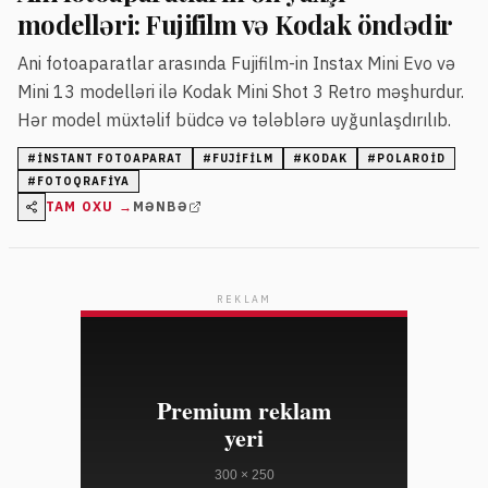
modelləri: Fujifilm və Kodak öndədir
Ani fotoaparatlar arasında Fujifilm-in Instax Mini Evo və
Mini 13 modelləri ilə Kodak Mini Shot 3 Retro məşhurdur.
Hər model müxtəlif büdcə və tələblərə uyğunlaşdırılıb.
#
INSTANT FOTOAPARAT
#
FUJIFILM
#
KODAK
#
POLAROID
#
FOTOQRAFIYA
TAM OXU →
MƏNBƏ
REKLAM