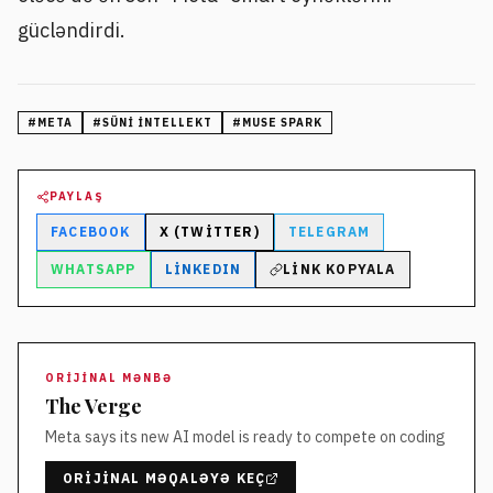
gücləndirdi.
#
META
#
SÜNI INTELLEKT
#
MUSE SPARK
PAYLAŞ
FACEBOOK
X (TWITTER)
TELEGRAM
WHATSAPP
LINKEDIN
LINK KOPYALA
ORIJINAL MƏNBƏ
The Verge
Meta says its new AI model is ready to compete on coding
ORIJINAL MƏQALƏYƏ KEÇ