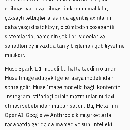
edilməsi və düzəldilməsi imkanına malikdir,
çoxsaylı tətbiqlər arasında agent iş axınlarını
daha yaxşı dəstəkləyir, o cümlədən çoxagentli
sistemlərdə, həmçinin şəkillər, videolar və
sənədləri eyni vaxtda tanıyıb işləmək qabiliyyətinə
malikdir.
Muse Spark 1.1 modeli bu həftə təqdim olunan
Muse Image adlı şəkil generasiya modelindən
sonra gəlir. Muse Image modellə bağlı kontentin
Instagram istifadəçilərinin məzmunlarını daxil
etməsi səbəbindən mübahisəlidir. Bu, Meta-nın
OpenAI, Google və Anthropic kimi şirkətlərlə
rəqabətdə geridə qalmamaq və süni intellekt