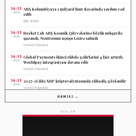
16:32
ABŞ Kolumbiyaya 1 milyard funt dəyərində yardım vəd
08/08
edib
BBC NEWS
16:32
Rocket Lab ABŞ Kosmik Qüvvələrinə böyük müqavilə
08/08
qazandı, Neutronun uçuşu təxirə salındı
YAHOO FINANCE
16:32
Global Payments ikinci rübdə gəlirlərini 4 faiz artırıb,
08/08
Worldpay inteqrasiyası davam edir
YAHOO FINANCE
16:32
2027-ci ildə XRP kriptovalyutasında yüksəliş gözlənilir
08/08
YAHOO FINANCE
HAMISI →
16:32
Yeni ev sahiblərinin 75 faizi 2 il ərzində gözlənilməz
08/08
təmirlərə təxminən 10 min dollar xərcləyir
REKLAM
YAHOO FINANCE
16:15
Bolqarıstanda naməlum pilotsuz uçuş aparatı Rumıniya
08/08
sərhədində partlayıb
DEUTSCHE WELLE