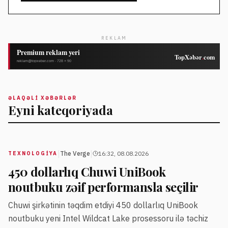
REKLAM
ƏLAQƏLI XƏBƏRLƏR
Eyni kateqoriyada
|
|
The Verge
16:32, 08.08.2026
TEXNOLOGIYA
450 dollarlıq Chuwi UniBook
noutbuku zəif performansla seçilir
Chuwi şirkətinin təqdim etdiyi 450 dollarlıq UniBook
noutbuku yeni Intel Wildcat Lake prosessoru ilə təchiz