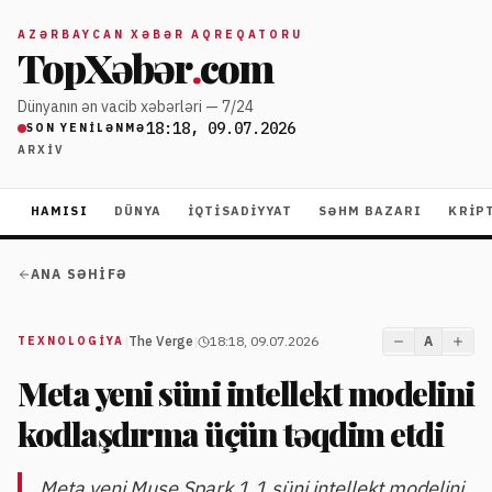
AZƏRBAYCAN XƏBƏR AQREQATORU
TopXəbər
.
com
Dünyanın ən vacib xəbərləri — 7/24
18:18, 09.07.2026
SON YENILƏNMƏ
ARXIV
HAMISI
DÜNYA
İQTISADIYYAT
SƏHM BAZARI
KRIP
ANA SƏHIFƏ
|
The Verge
|
18:18, 09.07.2026
A
TEXNOLOGIYA
Meta yeni süni intellekt modelini
kodlaşdırma üçün təqdim etdi
Meta yeni Muse Spark 1.1 süni intellekt modelini