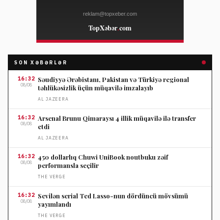
SON XƏBƏRLƏR
16:32
Səudiyyə Ərəbistanı, Pakistan və Türkiyə regional
08/08
təhlükəsizlik üçün müqavilə imzalayıb
AL JAZEERA
16:32
Arsenal Brunu Qimaraysı 4 illik müqavilə ilə transfer
08/08
etdi
AL JAZEERA
16:32
450 dollarlıq Chuwi UniBook noutbuku zəif
08/08
performansla seçilir
THE VERGE
16:32
Sevilən serial Ted Lasso-nun dördüncü mövsümü
08/08
yayımlandı
THE VERGE