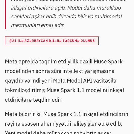
inkişaf etdiricilərə açıb. Model daha mürəkkəb
səhvləri aşkar edib düzəldə bilir və multimodal
məzmunları emal edir.
AI ILƏ AZƏRBAYCAN DILINƏ TƏRCÜMƏ OLUNUB
Meta apreldə təqdim etdiyi ilk daxili Muse Spark
modelindən sonra süni intellekt yarışmasına
qayıdıb və indi yeni Meta Model API vasitəsilə
təkmilləşdirilmiş Muse Spark 1.1 modelini inkişaf
etdiricilərə təqdim edir.
Meta bildirir ki, Muse Spark 1.1 inkişaf etdiricilərin
rəyinə əsasən əhəmiyyətli irəliləyişlər əldə edib.
Yeni model daha mürəkkəb səhvlərin aşkar