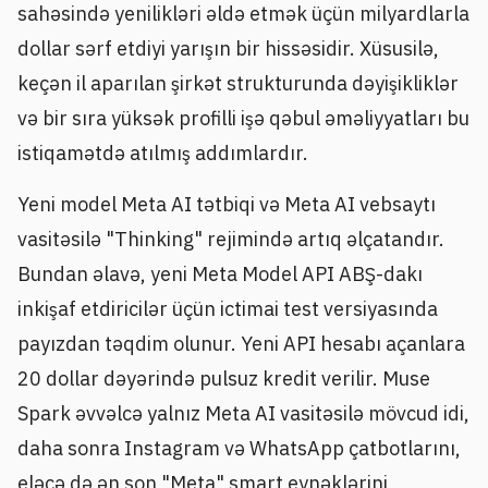
sahəsində yenilikləri əldə etmək üçün milyardlarla
dollar sərf etdiyi yarışın bir hissəsidir. Xüsusilə,
keçən il aparılan şirkət strukturunda dəyişikliklər
və bir sıra yüksək profilli işə qəbul əməliyyatları bu
istiqamətdə atılmış addımlardır.
Yeni model Meta AI tətbiqi və Meta AI vebsaytı
vasitəsilə "Thinking" rejimində artıq əlçatandır.
Bundan əlavə, yeni Meta Model API ABŞ-dakı
inkişaf etdiricilər üçün ictimai test versiyasında
payızdan təqdim olunur. Yeni API hesabı açanlara
20 dollar dəyərində pulsuz kredit verilir. Muse
Spark əvvəlcə yalnız Meta AI vasitəsilə mövcud idi,
daha sonra Instagram və WhatsApp çatbotlarını,
eləcə də ən son "Meta" smart eynəklərini