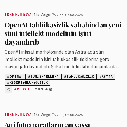
|
|
The Verge
22:58, 07.08.2026
TEXNOLOGIYA
OpenAI təhlükəsizlik səbəbindən yeni
süni intellekt modelinin işini
dayandırıb
OpenAI inkişaf mərhələsində olan Astra adlı süni
intellekt modelinin işini təhlükəsizlik risklərinə görə
müvəqqəti dayandırıb. Şirkət modelin kiberhücumlardakı
mümkün təhlükələrini qiymətləndirir və əlavə qoruyucu
#
OPENAI
#
SÜNI INTELLEKT
#
TƏHLÜKƏSIZLIK
#
ASTRA
tədbirlər tətbiq edir.
#
KIBERTƏHLÜKƏSIZLIK
TAM OXU →
MƏNBƏ
|
|
The Verge
22:58, 07.08.2026
TEXNOLOGIYA
Ani fotoaparatların ən yaxşı