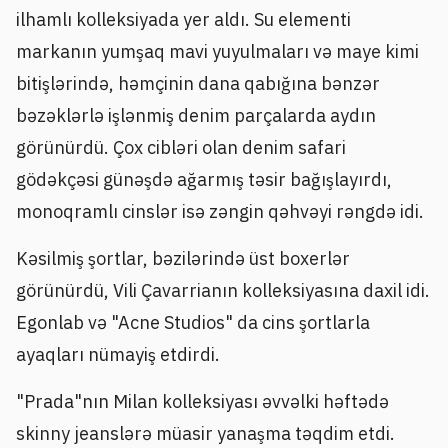
ilhamlı kolleksiyada yer aldı. Su elementi
markanın yumşaq mavi yuyulmaları və maye kimi
bitişlərində, həmçinin dana qabığına bənzər
bəzəklərlə işlənmiş denim parçalarda aydın
görünürdü. Çox cibləri olan denim safari
gödəkçəsi günəşdə ağarmış təsir bağışlayırdı,
monoqramlı cinslər isə zəngin qəhvəyi rəngdə idi.
Kəsilmiş şortlar, bəzilərində üst boxerlər
görünürdü, Vili Çavarrianın kolleksiyasına daxil idi.
Egonlab və "Acne Studios" da cins şortlarla
ayaqları nümayiş etdirdi.
"Prada"nın Milan kolleksiyası əvvəlki həftədə
skinny jeanslərə müasir yanaşma təqdim etdi.