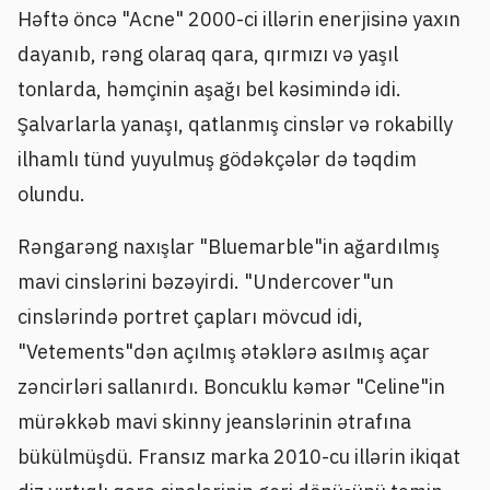
Həftə öncə "Acne" 2000-ci illərin enerjisinə yaxın
dayanıb, rəng olaraq qara, qırmızı və yaşıl
tonlarda, həmçinin aşağı bel kəsimində idi.
Şalvarlarla yanaşı, qatlanmış cinslər və rokabilly
ilhamlı tünd yuyulmuş gödəkçələr də təqdim
olundu.
Rəngarəng naxışlar "Bluemarble"in ağardılmış
mavi cinslərini bəzəyirdi. "Undercover"un
cinslərində portret çapları mövcud idi,
"Vetements"dən açılmış ətəklərə asılmış açar
zəncirləri sallanırdı. Boncuklu kəmər "Celine"in
mürəkkəb mavi skinny jeanslərinin ətrafına
bükülmüşdü. Fransız marka 2010-cu illərin ikiqat