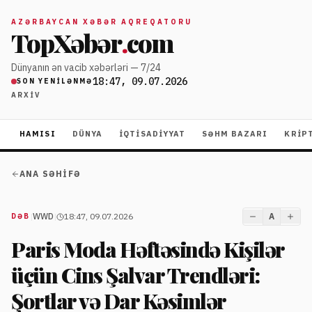
AZƏRBAYCAN XƏBƏR AQREQATORU
TopXəbər
.
com
Dünyanın ən vacib xəbərləri — 7/24
18:47, 09.07.2026
SON YENILƏNMƏ
ARXIV
HAMISI
DÜNYA
İQTISADIYYAT
SƏHM BAZARI
KRIP
ANA SƏHIFƏ
|
WWD
|
18:47, 09.07.2026
A
DƏB
Paris Moda Həftəsində Kişilər
üçün Cins Şalvar Trendləri:
Şortlar və Dar Kəsimlər