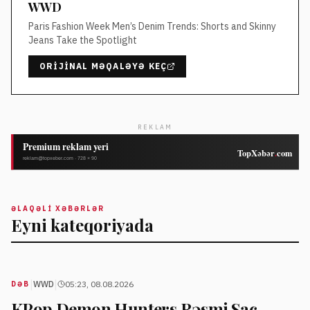
WWD
Paris Fashion Week Men’s Denim Trends: Shorts and Skinny
Jeans Take the Spotlight
ORIJINAL MƏQALƏYƏ KEÇ
REKLAM
ƏLAQƏLI XƏBƏRLƏR
Eyni kateqoriyada
|
|
WWD
05:23, 08.08.2026
DƏB
KPop Demon Hunters Rəsmi Saç