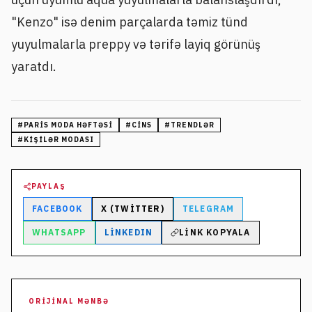
"Kenzo" isə denim parçalarda təmiz tünd
yuyulmalarla preppy və tərifə layiq görünüş
yaratdı.
#
PARIS MODA HƏFTƏSI
#
CINS
#
TRENDLƏR
#
KIŞILƏR MODASI
PAYLAŞ
FACEBOOK
X (TWITTER)
TELEGRAM
WHATSAPP
LINKEDIN
LINK KOPYALA
ORIJINAL MƏNBƏ