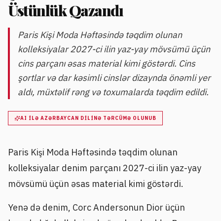
Üstünlük Qazandı
Paris Kişi Moda Həftəsində təqdim olunan
kolleksiyalar 2027-ci ilin yaz-yay mövsümü üçün
cins parçanı əsas material kimi göstərdi. Cins
şortlar və dar kəsimli cinslər dizaynda önəmli yer
aldı, müxtəlif rəng və toxumalarda təqdim edildi.
AI ILƏ AZƏRBAYCAN DILINƏ TƏRCÜMƏ OLUNUB
Paris Kişi Moda Həftəsində təqdim olunan
kolleksiyalar denim parçanı 2027-ci ilin yaz-yay
mövsümü üçün əsas material kimi göstərdi.
Yenə də denim, Corc Andersonun Dior üçün