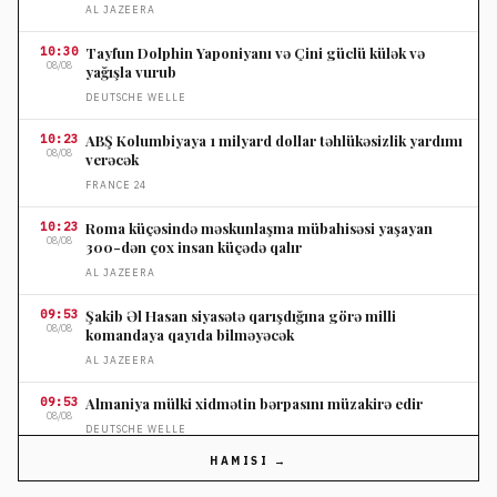
AL JAZEERA
10:30
Tayfun Dolphin Yaponiyanı və Çini güclü külək və
08/08
yağışla vurub
DEUTSCHE WELLE
10:23
ABŞ Kolumbiyaya 1 milyard dollar təhlükəsizlik yardımı
08/08
verəcək
FRANCE 24
10:23
Roma küçəsində məskunlaşma mübahisəsi yaşayan
08/08
300-dən çox insan küçədə qalır
AL JAZEERA
09:53
Şakib Əl Hasan siyasətə qarışdığına görə milli
08/08
komandaya qayıda bilməyəcək
AL JAZEERA
09:53
Almaniya mülki xidmətin bərpasını müzakirə edir
08/08
DEUTSCHE WELLE
HAMISI →
09:23
Yabanı yanğın tüstüsünün sağlamlığa təsiri ölüm
08/08
hallarını artırır