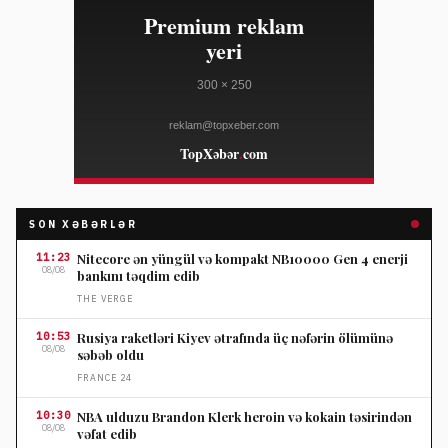
SON XƏBƏRLƏR
11:23
Nitecore ən yüngül və kompakt NB10000 Gen 4 enerji
08/08
bankını təqdim edib
THE VERGE
10:53
Rusiya raketləri Kiyev ətrafında üç nəfərin ölümünə
08/08
səbəb oldu
FRANCE 24
10:30
NBA ulduzu Brandon Klerk heroin və kokain təsirindən
08/08
vəfat edib