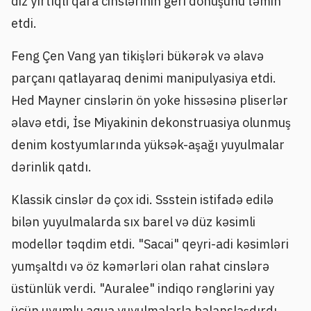
diz yırtıqlı qara cinslərinin geri dönüşünü təmin
etdi.
Feng Çen Vang yan tikişləri bükərək və əlavə
parçanı qatlayaraq denimi manipulyasiya etdi.
Hed Mayner cinslərin ön yoke hissəsinə pliserlər
əlavə etdi, İse Miyakinin dekonstruasiya olunmuş
denim kostyumlarında yüksək-aşağı yuyulmalar
dərinlik qatdı.
Klassik cinslər də çox idi. Ssstein istifadə edilə
bilən yuyulmalarda sıx barel və düz kəsimli
modellər təqdim etdi. "Sacai" qeyri-adi kəsimləri
yumşaltdı və öz kəmərləri olan rahat cinslərə
üstünlük verdi. "Auralee" indiqo rənglərini yay
üçün uyumlu aqua yuyulmalarla balanslaşdırdı,