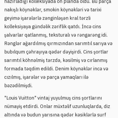
hazırladığı kolleksiyada ön planda oldu. Bu parça
nakışlı köynəklər, smokin köynəkləri və tarixi
geyimə işarələrlə zənginləşən kral tərzli
kolleksiyaya gündəlik zəriflik qatdı. İncə cins
şalvarlar qatlanmış, teksturalı və rəngarəng idi.
Rənglər ağardılmış qırmızından sarımtıl sarıya və
bubılqum çəhrayıya qədər dəyişirdi. Cins şortlar
sarımtıl köhnəlmiş tərzdə, kəsilmiş və cırlanmış
formada təqdim edildi. Denim köynəklər incə və
cızılmış, işarələr və parça yamaqları ilə
bəzədilmişdi.
"Louis Vuitton" vintaj yuyulmuş cins şortlarını
nümayiş etdirdi. Onlar müxtəlif uzunluqlarda, diz
altında və budun yarısına qədər kəsiklərlə surf