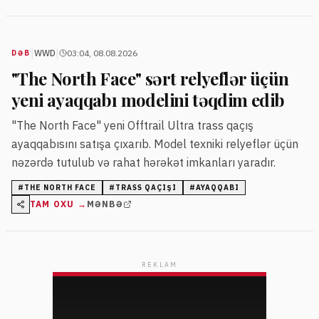
|
|
WWD
03:04, 08.08.2026
DƏB
"The North Face" sərt relyeflər üçün
yeni ayaqqabı modelini təqdim edib
"The North Face" yeni Offtrail Ultra trass qaçış
ayaqqabısını satışa çıxarıb. Model texniki relyeflər üçün
nəzərdə tutulub və rahat hərəkət imkanları yaradır.
#
THE NORTH FACE
#
TRASS QAÇIŞI
#
AYAQQABI
TAM OXU →
MƏNBƏ
REKLAM