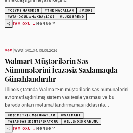
#
CEYMS MARSDEN
#
THE MACALLAN
#
VISKI
#
ATA-OĞUL ƏMƏKDAŞLIĞI
#
LUKS BREND
TAM OXU →
MƏNBƏ
|
|
WWD
01:34, 08.08.2026
DƏB
Walmart Müştərilərin Səs
Nümunələrini İcazəsiz Saxlamaqda
Günahlandırılır
Illinois ştatında Walmart-ın müştərilərin səs nümunələrini
avtomatlaşdırılmış sistem vasitəsilə yazması və bu
barədə onları məlumatlandırmaması iddiası ilə
məhkəməyə verilib. Şikayətçi bu halda özünün biometrik
#
BIOMETRIK MƏLUMATLAR
#
WALMART
məlumatlarının qanunsuz toplanmasından narahatdır.
#
ƏSAS SƏS IDENTIFIKATORU
#
ILLINOIS QANUNU
TAM OXU →
MƏNBƏ