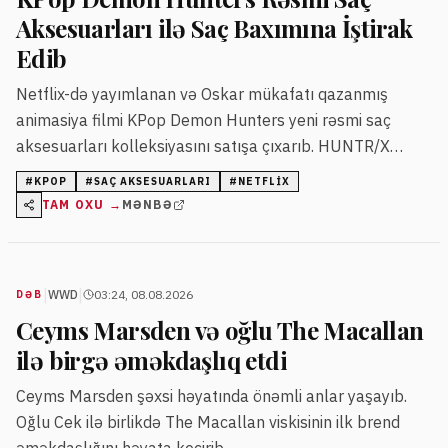
Aksesuarları ilə Saç Baxımına İştirak
Edib
Netflix-də yayımlanan və Oskar mükafatı qazanmış
animasiya filmi KPop Demon Hunters yeni rəsmi saç
aksesuarları kolleksiyasını satışa çıxarıb. HUNTR/X
qrupundan ilhamlanan məhsullar Amazon və digər satış
#
KPOP
#
SAÇ AKSESUARLARI
#
NETFLIX
məntəqələrində təqdim olunur.
TAM OXU →
MƏNBƏ
|
|
WWD
03:24, 08.08.2026
DƏB
Ceyms Marsden və oğlu The Macallan
ilə birgə əməkdaşlıq etdi
Ceyms Marsden şəxsi həyatında önəmli anlar yaşayıb.
Oğlu Cek ilə birlikdə The Macallan viskisinin ilk brend
əməkdaşlığını həyata keçirib.