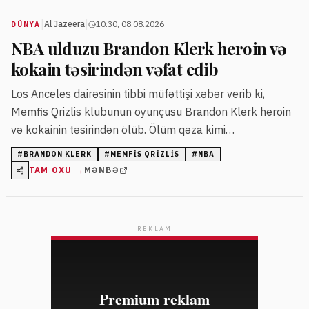
|
|
Al Jazeera
10:30, 08.08.2026
DÜNYA
NBA ulduzu Brandon Klerk heroin və
kokain təsirindən vəfat edib
Los Anceles dairəsinin tibbi müfəttişi xəbər verib ki,
Memfis Qrizlis klubunun oyunçusu Brandon Klerk heroin
və kokainin təsirindən ölüb. Ölüm qəza kimi
qiymətləndirilib, dərmanların təsiri mühüm rol oynayıb.
#
BRANDON KLERK
#
MEMFIS QRIZLIS
#
NBA
TAM OXU →
MƏNBƏ
REKLAM