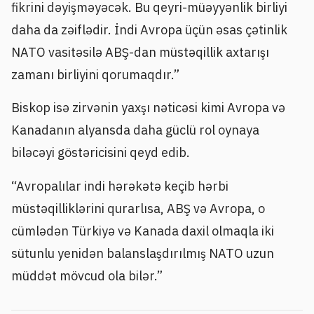
fikrini dəyişməyəcək. Bu qeyri-müəyyənlik birliyi
daha da zəiflədir. İndi Avropa üçün əsas çətinlik
NATO vasitəsilə ABŞ-dan müstəqillik axtarışı
zamanı birliyini qorumaqdır.”
Biskop isə zirvənin yaxşı nəticəsi kimi Avropa və
Kanadanın alyansda daha güclü rol oynaya
biləcəyi göstəricisini qeyd edib.
“Avropalılar indi hərəkətə keçib hərbi
müstəqilliklərini qurarlısa, ABŞ və Avropa, o
cümlədən Türkiyə və Kanada daxil olmaqla iki
sütunlu yenidən balanslaşdırılmış NATO uzun
müddət mövcud ola bilər.”