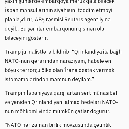
yaxın günlərdə embarqoya məruz qala biləcək
İspan məhsullarının siyahısını təqdim etməyi
planlaşdırır, ABŞ rəsmisi Reuters agentliyinə
deyib. Bu şərhlər embarqonun qismən ola
biləcəyini göstərir.
Tramp jurnalistlərə bildirib: “Qrinlandiya ilə bağlı
NATO-nun qərarından narazıyam, habelə ən
böyük terrorçu ölkə olan İrana dəstək vermək
istəməmələrindən məmnun deyiləm.”
Trampın İspaniyaya qarşı artan sərt münasibəti
və yenidən Qrinlandiyanı almaq hədələri NATO-
nun möhkəmliyində mümkün çatlar doğurur.
“NATO hər zaman birlik mövzusunda çətinlik