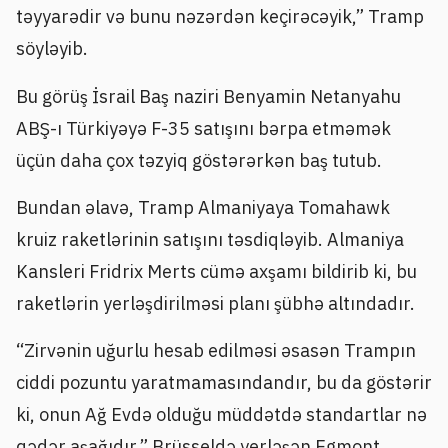
təyyarədir və bunu nəzərdən keçirəcəyik,” Tramp
söyləyib.
Bu görüş İsrail Baş naziri Benyamin Netanyahu
ABŞ-ı Türkiyəyə F-35 satışını bərpa etməmək
üçün daha çox təzyiq göstərərkən baş tutub.
Bundan əlavə, Tramp Almaniyaya Tomahawk
kruiz raketlərinin satışını təsdiqləyib. Almaniya
Kansleri Fridrix Merts cümə axşamı bildirib ki, bu
raketlərin yerləşdirilməsi planı şübhə altındadır.
“Zirvənin uğurlu hesab edilməsi əsasən Trampın
ciddi pozuntu yaratmamasındandır, bu da göstərir
ki, onun Ağ Evdə olduğu müddətdə standartlar nə
qədər aşağıdır,” Brüsseldə yerləşən Egmont