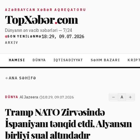
AZƏRBAYCAN XƏBƏR AQREQATORU
TopXəbər
.
com
Dünyanın ən vacib xəbərləri — 7/24
18:29, 09.07.2026
SON YENILƏNMƏ
ARXIV
HAMISI
DÜNYA
İQTISADIYYAT
SƏHM BAZARI
KRIP
ANA SƏHIFƏ
|
Al Jazeera
|
18:29, 09.07.2026
A
DÜNYA
Tramp NATO Zirvəsində
İspaniyanı tənqid etdi, Alyansın
birliyi sual altındadır