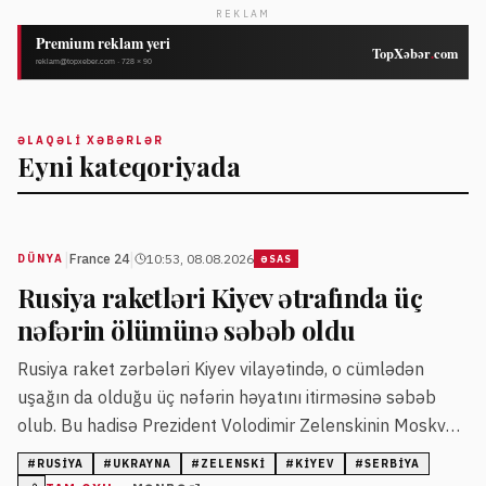
REKLAM
ƏLAQƏLI XƏBƏRLƏR
Eyni kateqoriyada
|
|
France 24
10:53, 08.08.2026
DÜNYA
ƏSAS
Rusiya raketləri Kiyev ətrafında üç
nəfərin ölümünə səbəb oldu
Rusiya raket zərbələri Kiyev vilayətində, o cümlədən
uşağın da olduğu üç nəfərin həyatını itirməsinə səbəb
olub. Bu hadisə Prezident Volodimir Zelenskinin Moskva
ilə yaxın əlaqələri olan Serbiyaya rəsmi səfərindən sonra
#
RUSIYA
#
UKRAYNA
#
ZELENSKI
#
KIYEV
#
SERBIYA
baş verib.