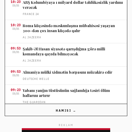
10:23
ABŞ Kolumbiyaya 1 milyard dollar təhlükəsizlik yardımı
08/08
verəcək
FRANCE 24
10:23
Roma küçəsində məskunlaşma mübahisəsi yaşayan
08/08
300-dən çox insan küçədə qalır
AL JAZEERA
09:53
Şakib Əl Hasan siyasətə qarışdığına görə milli
08/08
komandaya qayıda bilməyəcək
AL JAZEERA
09:53
Almaniya mülki xidmətin bərpasını müzakirə edir
08/08
DEUTSCHE WELLE
09:23
Yabanı yanğın tüstüsünün sağlamlığa təsiri ölüm
08/08
hallarını artırır
THE GUARDIAN
HAMISI →
09:23
FIFA prezidenti İnfantino Kolumbiyada prezident
08/08
andiçmə mərasimində dəstək aldı
REKLAM
AL JAZEERA