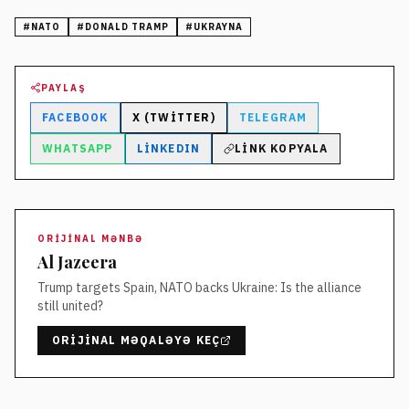
#
NATO
#
DONALD TRAMP
#
UKRAYNA
PAYLAŞ
FACEBOOK
X (TWITTER)
TELEGRAM
WHATSAPP
LINKEDIN
LINK KOPYALA
ORIJINAL MƏNBƏ
Al Jazeera
Trump targets Spain, NATO backs Ukraine: Is the alliance
still united?
ORIJINAL MƏQALƏYƏ KEÇ