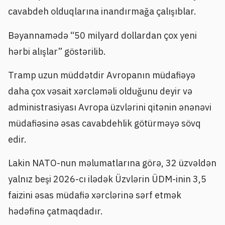
cavabdeh olduqlarına inandırmağa çalışıblar.
Bəyannamədə “50 milyard dollardan çox yeni
hərbi alışlar” göstərilib.
Tramp uzun müddətdir Avropanın müdafiəyə
daha çox vəsait xərcləməli olduğunu deyir və
administrasiyası Avropa üzvlərini qitənin ənənəvi
müdafiəsinə əsas cavabdehlik götürməyə sövq
edir.
Lakin NATO-nun məlumatlarına görə, 32 üzvəldən
yalnız beşi 2026-cı ilədək Üzvlərin ÜDM-inin 3,5
faizini əsas müdafiə xərclərinə sərf etmək
hədəfinə çatmaqdadır.