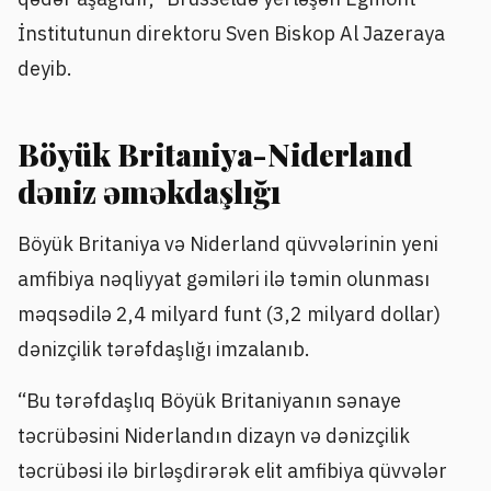
İnstitutunun direktoru Sven Biskop Al Jazeraya
deyib.
Böyük Britaniya-Niderland
dəniz əməkdaşlığı
Böyük Britaniya və Niderland qüvvələrinin yeni
amfibiya nəqliyyat gəmiləri ilə təmin olunması
məqsədilə 2,4 milyard funt (3,2 milyard dollar)
dənizçilik tərəfdaşlığı imzalanıb.
“Bu tərəfdaşlıq Böyük Britaniyanın sənaye
təcrübəsini Niderlandın dizayn və dənizçilik
təcrübəsi ilə birləşdirərək elit amfibiya qüvvələr