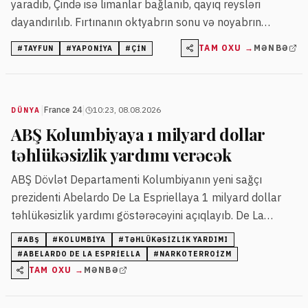
yaradıb, Çində isə limanlar bağlanıb, qayıq reysləri
dayandırılıb. Fırtınanın oktyabrın sonu və noyabrın
əvvəlində Çin sahillərinə çatması gözlənilir.
TAM OXU →
MƏNBƏ
#
TAYFUN
#
YAPONIYA
#
ÇIN
|
|
France 24
10:23, 08.08.2026
DÜNYA
ABŞ Kolumbiyaya 1 milyard dollar
təhlükəsizlik yardımı verəcək
ABŞ Dövlət Departamenti Kolumbiyanın yeni sağçı
prezidenti Abelardo De La Espriellaya 1 milyard dollar
təhlükəsizlik yardımı göstərəcəyini açıqlayıb. De La
Espriella qoşunlara narkoterrorizmlə mübarizədə dəstək
#
ABŞ
#
KOLUMBIYA
#
TƏHLÜKƏSIZLIK YARDIMI
verəcəyini bildirib.
#
ABELARDO DE LA ESPRIELLA
#
NARKOTERROIZM
TAM OXU →
MƏNBƏ