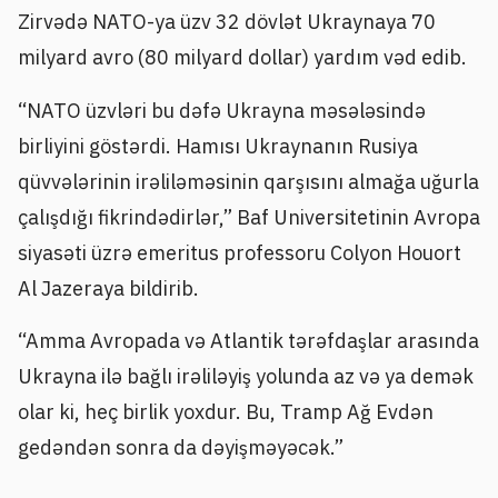
Zirvədə NATO-ya üzv 32 dövlət Ukraynaya 70
milyard avro (80 milyard dollar) yardım vəd edib.
“NATO üzvləri bu dəfə Ukrayna məsələsində
birliyini göstərdi. Hamısı Ukraynanın Rusiya
qüvvələrinin irəliləməsinin qarşısını almağa uğurla
çalışdığı fikrindədirlər,” Baf Universitetinin Avropa
siyasəti üzrə emeritus professoru Colyon Houort
Al Jazeraya bildirib.
“Amma Avropada və Atlantik tərəfdaşlar arasında
Ukrayna ilə bağlı irəliləyiş yolunda az və ya demək
olar ki, heç birlik yoxdur. Bu, Tramp Ağ Evdən
gedəndən sonra da dəyişməyəcək.”