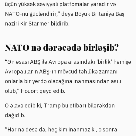
üçün yüksək səviyyəli platfomalar yaradır və
NATO-nu gücləndirir,” deyə Böyük Britaniya Baş
naziri Kir Starmer bildirib.
NATO nə dərəcədə birləşib?
“Ən əsası ABŞ ilə Avropa arasındakı 'birlik' həmişə
Avropalıların ABŞ-ın mövcud təhlükə zamanı
onlarla bir yerdə olacağına inanmasından asılı
olub,” Houort qeyd edib.
O əlavə edib ki, Tramp bu etibarı bilərəkdən
dağıdıb.
“Hər nə desə də, heç kim inanmaz ki, o sonra