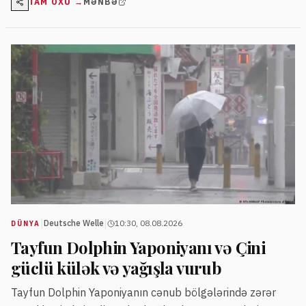
TAM OXU →
MƏNBƏ
|
|
Deutsche Welle
10:30, 08.08.2026
DÜNYA
Tayfun Dolphin Yaponiyanı və Çini
güclü külək və yağışla vurub
Tayfun Dolphin Yaponiyanın cənub bölgələrində zərər