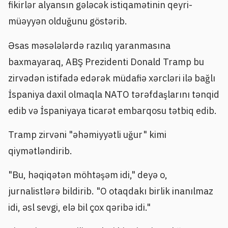
fikirlər alyansın gələcək istiqamətinin qeyri-
müəyyən olduğunu göstərib.
Əsas məsələlərdə razılıq yaranmasına
baxmayaraq, ABŞ Prezidenti Donald Tramp bu
zirvədən istifadə edərək müdafiə xərcləri ilə bağlı
İspaniya daxil olmaqla NATO tərəfdaşlarını tənqid
edib və İspaniyaya ticarət embarqosu tətbiq edib.
Tramp zirvəni "əhəmiyyətli uğur" kimi
qiymətləndirib.
"Bu, həqiqətən möhtəşəm idi," deyə o,
jurnalistlərə bildirib. "O otaqdakı birlik inanılmaz
idi, əsl sevgi, elə bil çox qəribə idi."