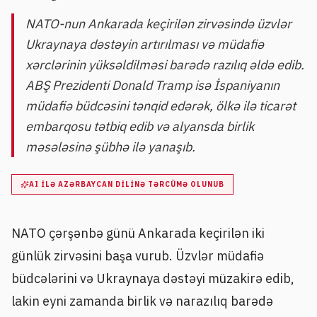
NATO-nun Ankarada keçirilən zirvəsində üzvlər
Ukraynaya dəstəyin artırılması və müdafiə
xərclərinin yüksəldilməsi barədə razılıq əldə edib.
ABŞ Prezidenti Donald Tramp isə İspaniyanın
müdafiə büdcəsini tənqid edərək, ölkə ilə ticarət
embarqosu tətbiq edib və alyansda birlik
məsələsinə şübhə ilə yanaşıb.
AI ILƏ AZƏRBAYCAN DILINƏ TƏRCÜMƏ OLUNUB
NATO çərşənbə günü Ankarada keçirilən iki
günlük zirvəsini başa vurub. Üzvlər müdafiə
büdcələrini və Ukraynaya dəstəyi müzakirə edib,
lakin eyni zamanda birlik və narazılıq barədə