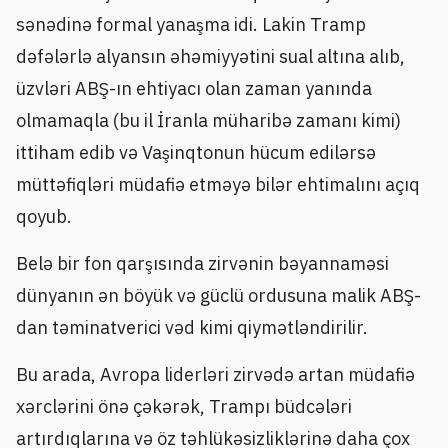
sənədinə formal yanaşma idi. Lakin Tramp
dəfələrlə alyansın əhəmiyyətini sual altına alıb,
üzvləri ABŞ-ın ehtiyacı olan zaman yanında
olmamaqla (bu il İranla müharibə zamanı kimi)
ittiham edib və Vaşinqtonun hücum edilərsə
müttəfiqləri müdafiə etməyə bilər ehtimalını açıq
qoyub.
Belə bir fon qarşısında zirvənin bəyannaməsi
dünyanın ən böyük və güclü ordusuna malik ABŞ-
dan təminatverici vəd kimi qiymətləndirilir.
Bu arada, Avropa liderləri zirvədə artan müdafiə
xərclərini önə çəkərək, Trampı büdcələri
artırdıqlarına və öz təhlükəsizliklərinə daha çox