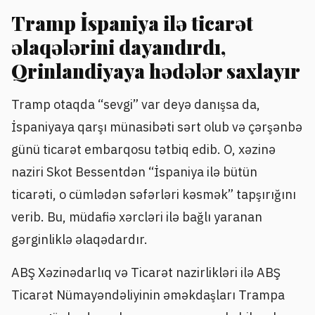
Tramp İspaniya ilə ticarət
əlaqələrini dayandırdı,
Qrinlandiyaya hədələr saxlayır
Tramp otaqda “sevgi” var deyə danışsa da,
İspaniyaya qarşı münasibəti sərt olub və çərşənbə
günü ticarət embarqosu tətbiq edib. O, xəzinə
naziri Skot Bessentdən “İspaniya ilə bütün
ticarəti, o cümlədən səfərləri kəsmək” tapşırığını
verib. Bu, müdafiə xərcləri ilə bağlı yaranan
gərginliklə əlaqədardır.
ABŞ Xəzinədarlıq və Ticarət nazirlikləri ilə ABŞ
Ticarət Nümayəndəliyinin əməkdaşları Trampa