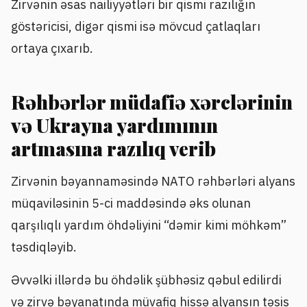
Zirvənin əsas nailiyyətləri bir qismi razılığın
göstəricisi, digər qismi isə mövcud çatlaqları
ortaya çıxarıb.
Rəhbərlər müdafiə xərclərinin
və Ukrayna yardımının
artmasına razılıq verib
Zirvənin bəyannaməsində NATO rəhbərləri alyans
müqaviləsinin 5-ci maddəsində əks olunan
qarşılıqlı yardım öhdəliyini “dəmir kimi möhkəm”
təsdiqləyib.
Əvvəlki illərdə bu öhdəlik şübhəsiz qəbul edilirdi
və zirvə bəyanatında müvafiq hissə alyansın təsis