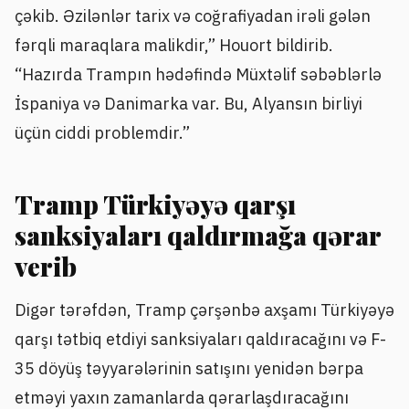
çəkib. Əzilənlər tarix və coğrafiyadan irəli gələn
fərqli maraqlara malikdir,” Houort bildirib.
“Hazırda Trampın hədəfində Müxtəlif səbəblərlə
İspaniya və Danimarka var. Bu, Alyansın birliyi
üçün ciddi problemdir.”
Tramp Türkiyəyə qarşı
sanksiyaları qaldırmağa qərar
verib
Digər tərəfdən, Tramp çərşənbə axşamı Türkiyəyə
qarşı tətbiq etdiyi sanksiyaları qaldıracağını və F-
35 döyüş təyyarələrinin satışını yenidən bərpa
etməyi yaxın zamanlarda qərarlaşdıracağını