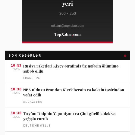
SON XƏBƏRLƏR
10:53
Rusiya raketləri Kiyev ətrafında üç nəfərin ölümünə
08/08
səbəb oldu
FRANCE 24
10:30
NBA ulduzu Brandon Klerk heroin və kokain təsirindən
08/08
vəfat edib
AL JAZEERA
10:30
Tayfun Dolphin Yaponiyanı və Çini güclü külək və
08/08
yağışla vurub
DEUTSCHE WELLE