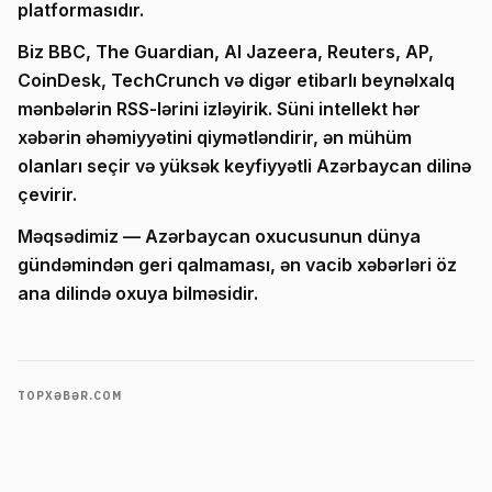
platformasıdır.
Biz BBC, The Guardian, Al Jazeera, Reuters, AP,
CoinDesk, TechCrunch və digər etibarlı beynəlxalq
mənbələrin RSS-lərini izləyirik. Süni intellekt hər
xəbərin əhəmiyyətini qiymətləndirir, ən mühüm
olanları seçir və yüksək keyfiyyətli Azərbaycan dilinə
çevirir.
Məqsədimiz — Azərbaycan oxucusunun dünya
gündəmindən geri qalmaması, ən vacib xəbərləri öz
ana dilində oxuya bilməsidir.
TOPXƏBƏR.COM