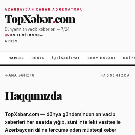
AZƏRBAYCAN XƏBƏR AQREQATORU
TopXəbər
.
com
Dünyanın ən vacib xəbərləri — 7/24
—
SON YENILƏNMƏ
ARXIV
HAMISI
DÜNYA
İQTISADIYYAT
SƏHM BAZARI
KRIP
ANA SƏHIFƏ
HAQQIMIZDA
Haqqımızda
TopXəbər.com
— dünya gündəmindən ən vacib
xəbərləri hər saatda yığıb, süni intellekt vasitəsilə
Azərbaycan dilinə tərcümə edən müstəqil xəbər