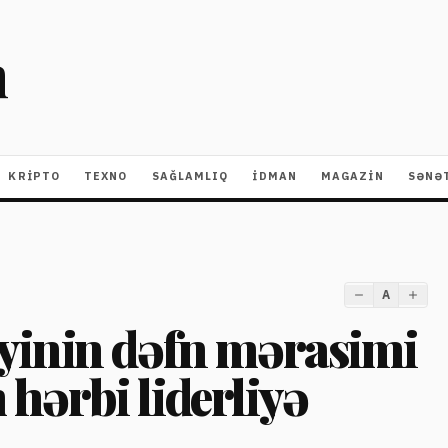
m
KRIPTO
TEXNO
SAĞLAMLIQ
İDMAN
MAGAZİN
SƏNƏ
A
yinin dəfn mərasimi
m hərbi liderliyə