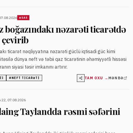
07.08.2026
ƏSAS
 boğazındakı nəzarəti ticarətdə
 çevirib
ı ticarət nəqliyyatına nəzarəti güclü iqtisadi güc kimi
itəsilə dünya neft və təbii qaz ticarətinin əhəmiyyətli hissəsi
ranın siyasi təsir imkanını artırır.
TAM OXU →
MƏNBƏ
ZI
#
NEFT TICARƏTI
:22, 07.08.2026
aing Taylandda rəsmi səfərini