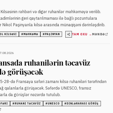
ilsəsinin rəhbəri və digər ruhanilər məhkəməyə verilib.
dimlərinin geri qaytarılmaması ilə bağlı pozuntulara
r Nikol Paşinyanla kilsə arasında münaqişəni dərinləşdirib.
TAM OXU →
MƏNBƏ
OL KILSƏSI
#
MƏHKƏMƏ
#
PAŞINYAN
07.08.2026
ansada ruhanilərin təcavüz
ilə görüşəcək
-28-də Fransaya səfəri zamanı kilsə ruhaniləri tərəfindən
ğ qalanlarla görüşəcək. Səfərdə UNESCO, fransız
larla da görüşlər nəzərdə tutulub.
ƏFƏRI
#
RUHANI TƏCAVÜZ
#
UNESCO
#
DINLƏRARASI GÖRÜŞ