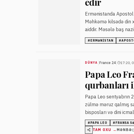
edir
Ermənistanda Apostol K
Məhkəmə kilsədə din xa
aiddir. Məsələ baş nazi
#
ERMƏNISTAN
#
APOST
|
|
France 24
17:20, 
DÜNYA
Papa Leo Fr
qurbanları 
Papa Leo sentyabrın 25
zülmə məruz qalmış sa
bisposları və dini icma
#
PAPA LEO
#
FRANSA S
TAM OXU →
MƏNBƏ