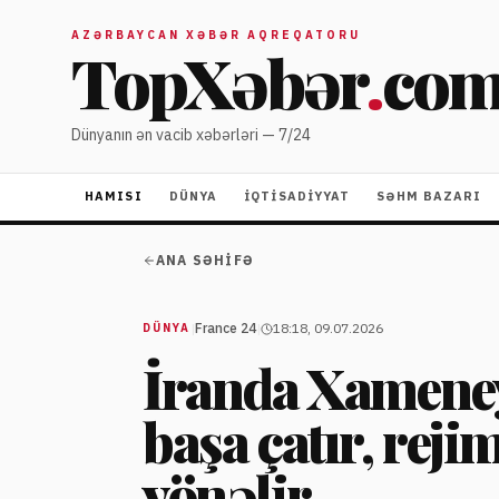
AZƏRBAYCAN XƏBƏR AQREQATORU
TopXəbər
.
co
Dünyanın ən vacib xəbərləri — 7/24
HAMISI
DÜNYA
İQTISADIYYAT
SƏHM BAZARI
ANA SƏHIFƏ
|
France 24
|
18:18, 09.07.2026
DÜNYA
İranda Xamene
başa çatır, reji
yönəlir