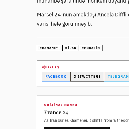
müharibə şəraitində möhkəm dayandığı
Marsel 24-nün əməkdaşı Ancelə Diffli
varisi hələ görünməyib.
#
HAMANEYI
#
İRAN
#
MƏRASIM
PAYLAŞ
FACEBOOK
X (TWITTER)
TELEGRA
ORIJINAL MƏNBƏ
France 24
As Iran buries Khamenei, it shifts from 'a theocr