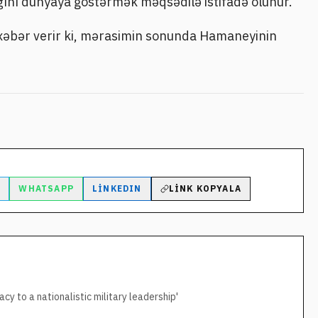
nı dünyaya göstərmək məqsədilə istifadə olunur.
 xəbər verir ki, mərasimin sonunda Hamaneyinin
M
WHATSAPP
LINKEDIN
LINK KOPYALA
acy to a nationalistic military leadership'