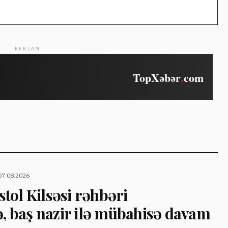
REKLAM
07.08.2026
tol Kilsəsi rəhbəri
baş nazir ilə mübahisə davam