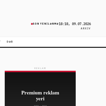
18:18, 09.07.2026
SON YENILƏNMƏ
ARXIV
T
DƏB
REKLAM