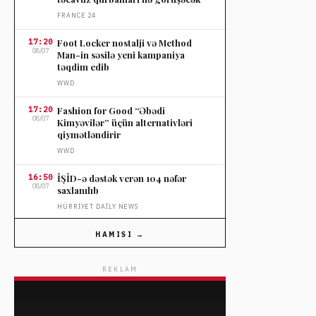
FRANCE 24
17:20
Foot Locker nostalji və Method
08/07
Man-in səsilə yeni kampaniya
təqdim edib
WWD
17:20
Fashion for Good “Əbədi
08/07
Kimyəvilər” üçün alternativləri
qiymətləndirir
WWD
16:50
İŞİD-ə dəstək verən 104 nəfər
08/07
saxlanılıb
HÜRRIYET DAILY NEWS
16:50
Türkiyədə meşə yanğınları 92
HAMISI →
08/07
yaşayış birliyinə ziyan vurub
HÜRRIYET DAILY NEWS
REKLAM
16:50
TechCrunch Disrupt 2026
08/07
oktyabrda San Fransiskoda
keçiriləcək