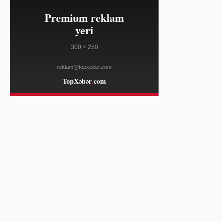
TECHCRUNCH
16:50
Triarchy davamlı istehsalını
08/07
gücləndirir
WWD
16:50
ABŞ Section 301 tariflərini artırmağa
08/07
hazırlaşır
WWD
16:22
Avropada quraqlıq II Dünya
08/07
müharibəsi gəmi qalıqlarını üzə
çıxardı
FRANCE 24
16:22
ABŞ-da Demokratların irəliçi qanadı
08/07
seçkilərdə mövqeyini gücləndirir
FRANCE 24
16:22
Şimali Efiopiyada tərəflərin
08/07
mövqeləri dəyişir
AL JAZEERA