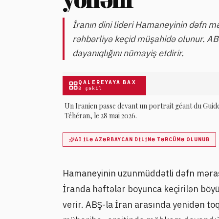
İranın dini lideri Hamaneyinin dəfn m
rəhbərliyə keçid müşahidə olunur. AB
dayanıqlığını nümayiş etdirir.
QALEREYAYA BAX
8
şəkil
Un Iranien passe devant un portrait géant du Guid
Téhéran, le 28 mai 2026.
AI ILƏ AZƏRBAYCAN DILINƏ TƏRCÜMƏ OLUNUB
Hamaneyinin uzunmüddətli dəfn məra
İranda həftələr boyunca keçirilən böy
verir. ABŞ-la İran arasında yenidən t