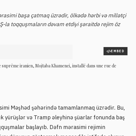
ərasimi başa çatmaq üzrədir, ölkədə hərbi və millətçi
Ş-la toqquşmaların dəvam etdiyi şəraitdə rejim öz
EMBED
e suprême iranien, Mojtaba Khamenei, installé dans une rue de
simi Məşhəd şəhərində tamamlanmaq üzrədir. Bu,
ük yürüşlər və Tramp əleyhinə şüarlar fonunda baş
oqquşmalar başlayıb. Dəfn mərasimi rejimin