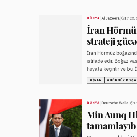
|
|
Al Jazeera
17:20, 
DÜNYA
İran Hörmüz
strateji gücə
İran Hörmüz boğazındak
istifadə edir. Boğaz vas
həyata keçirilir və bu, İ
#
İRAN
#
HÖRMÜZ BOĞA
|
|
Deutsche Welle
16
DÜNYA
Min Aunq Hl
tamamlayıb