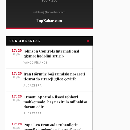
SON XƏBƏRLƏR
17:20
Johnson Controls International
08/07
qiymət hədəfini artırıb
YAHOO FINANCE
17:20
İran Hörmüz boğazındakı nəzarəti
08/07
ticarətdə strateji gücə çevirib
AL JAZEERA
17:20
Erməni Apostol Kilsəsi rəhbəri
08/07
məhkəmədə, baş nazir ilə mübahisə
davam edir
AL JAZEERA
17:20
Papa Leo Fransada ruhanilərin
08/07
təcavüz qurbanları ilə görüşəcək