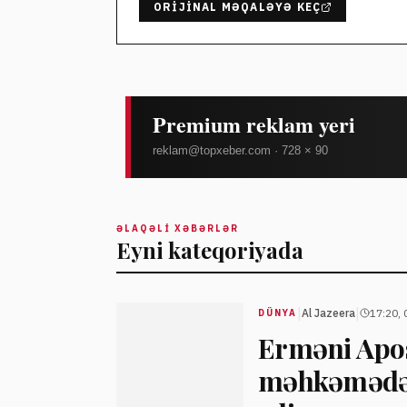
ORIJINAL MƏQALƏYƏ KEÇ
ƏLAQƏLI XƏBƏRLƏR
Eyni kateqoriyada
|
|
Al Jazeera
17:20, 
DÜNYA
Erməni Apos
məhkəmədə, 