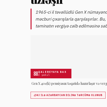
1965-ci il təvəllüdlü Gen X nümayənd
məcburi çıxarışlarla qarşılaşırlar. Bu
təminatın vergiyə cəlb edilməsinə səb
QALEREYAYA BAX
2
şəkil
Gen X 401(k) pensiyasız təqaüdə hazırlaşır və vergi 
AI ILƏ AZƏRBAYCAN DILINƏ TƏRCÜMƏ OLUNUB