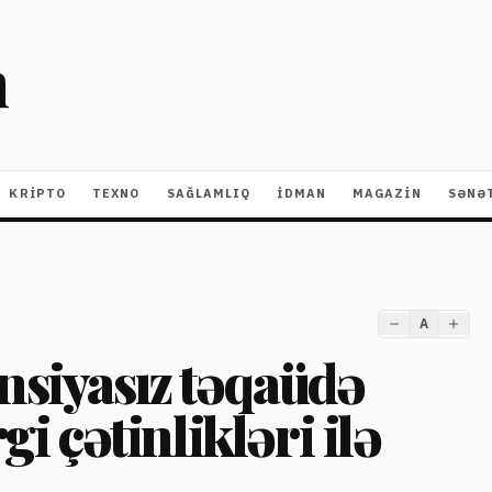
m
KRIPTO
TEXNO
SAĞLAMLIQ
İDMAN
MAGAZİN
SƏNƏ
A
nsiyasız təqaüdə
gi çətinlikləri ilə