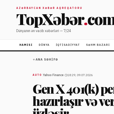
AZƏRBAYCAN XƏBƏR AQREQATORU
TopXəbər
.
co
Dünyanın ən vacib xəbərləri — 7/24
HAMISI
DÜNYA
İQTISADIYYAT
SƏHM BAZARI
ANA SƏHIFƏ
|
Yahoo Finance
|
18:29, 09.07.2026
AUTO
Gen X 401(k) pe
hazırlaşır və ver
üzləşir