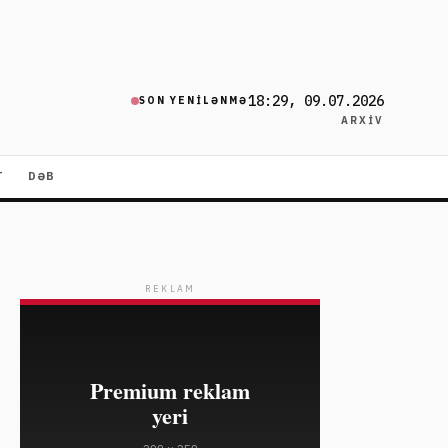
18:29, 09.07.2026
SON YENILƏNMƏ
ARXIV
T
DƏB
REKLAM