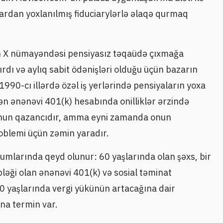
lardan yoxlanılmış fiduciarylərlə əlaqə qurmaq
en X nümayəndəsi pensiyasız təqaüdə çıxmağa
ırdı və aylıq sabit ödənişləri olduğu üçün bazarın
-1990-cı illərdə özəl iş yerlərində pensiyaların yoxa
ən ənənəvi 401(k) hesabında onilliklər ərzində
ns onun qazancıdır, amma eyni zamanda onun
roblemi üçün zəmin yaradır.
umlarında qeyd olunur: 60 yaşlarında olan şəxs, bir
ləği olan ənənəvi 401(k) və sosial təminat
 yaşlarında vergi yükünün artacağına dair
na termin var.