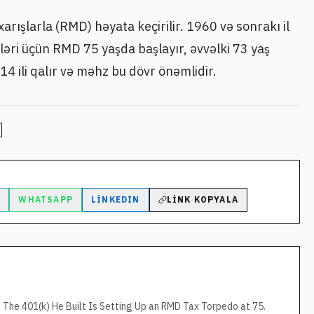
rışlarla (RMD) həyata keçirilir. 1960 və sonrakı il
iləri üçün RMD 75 yaşda başlayır, əvvəlki 73 yaş
4 ili qalır və məhz bu dövr önəmlidir.
M
WHATSAPP
LINKEDIN
LINK KOPYALA
. The 401(k) He Built Is Setting Up an RMD Tax Torpedo at 75.