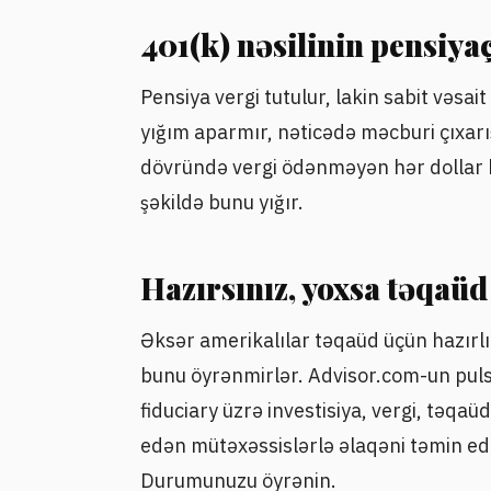
401(k) nəsilinin pensiya
Pensiya vergi tutulur, lakin sabit vəsai
yığım aparmır, nəticədə məcburi çıxarış
dövründə vergi ödənməyən hər dollar 
şəkildə bunu yığır.
Hazırsınız, yoxsa təqaü
Əksər amerikalılar təqaüd üçün hazırlı
bunu öyrənmirlər. Advisor.com-un puls
fiduciary üzrə investisiya, vergi, təqa
edən mütəxəssislərlə əlaqəni təmin edi
Durumunuzu öyrənin.