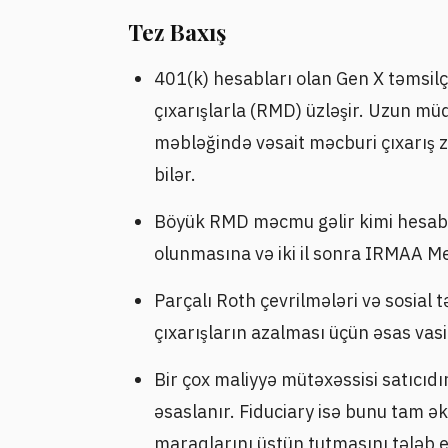
Tez Baxış
401(k) hesabları olan Gen X təmsil
çıxarışlarla (RMD) üzləşir. Uzun mü
məbləğində vəsait məcburi çıxarış 
bilər.
Böyük RMD məcmu gəlir kimi hesablan
olunmasına və iki il sonra IRMAA M
Parçalı Roth çevrilmələri və sosial
çıxarışların azalması üçün əsas vasi
Bir çox maliyyə mütəxəssisi satıcıd
əsaslanır. Fiduciary isə bunu tam ək
maraqlarını üstün tutmasını tələb e