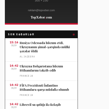
SON XƏBƏRLƏR
15:16
Rusiya Odessada hücum etdi,
08/09
Ukraynanın şimal-şərqində mülki
şəxslər öldü
AL JAZEERA
14:42
Ukrayna Bolqarıstana hücum
08/09
ittihamlarını təkzib edib
FRANCE 24
14:42
FİFA Prezidenti İnfantino
08/09
ittihamlara qarşı müdafiə olunub
FRANCE 24
14:42
Librevil su qıtlığı ilə üzləşib
08/09