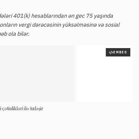
ələri 401(k) hesablarından ən gec 75 yaşında
, onların vergi dərəcəsinin yüksəlməsinə və sosial
əb ola bilər.
EMBED
çətinlikləri ilə üzləşir