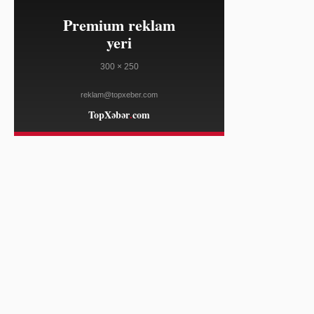
14:42
ABŞ-da 18 aylıq depozit
08/09
sertifikatının ən yüksək faizi 4,35
faizdir
YAHOO FINANCE
14:11
Daniel Kinahan İrlandiyaya
08/09
ekstradisiya üçün gətirilir
BBC NEWS
14:11
Nigeriyada 6 ay əsirlikdə saxlanılan
08/09
308 nəfər azad edilib
FRANCE 24
14:11
Britaniya Kolumbiyasında meşə
08/09
yanğınları səbəbindən fövqəladə
vəziyyət elan edilib
FRANCE 24
14:11
Aİ-də İspaniya ilə İtaliya arasında
08/09
miqrasiya gərginliyi artıb
FRANCE 24
14:11
ABŞ Beynəlxalq Cinayət
08/09