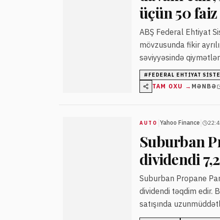
üçün 50 faiz
ABŞ Federal Ehtiyat Si
mövzusunda fikir ayrılığ
səviyyəsində qiymətlənd
#
FEDERAL EHTIYAT SIST
TAM OXU →
MƏNBƏ
|
|
Yahoo Finance
22:4
AUTO
Suburban Pro
dividendi 7,2
Suburban Propane Partne
dividendi təqdim edir. 
satışında uzunmüddətli