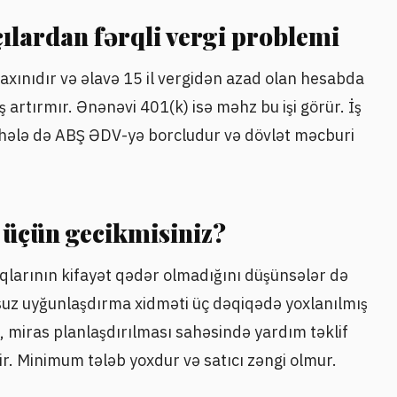
çılardan fərqli vergi problemi
t axınıdır və əlavə 15 il vergidən azad olan hesabda
 artırmır. Ənənəvi 401(k) isə məhz bu işi görür. İş
hələ də ABŞ ƏDV-yə borcludur və dövlət məcburi
d üçün gecikmisiniz?
qlarının kifayət qədər olmadığını düşünsələr də
uz uyğunlaşdırma xidməti üç dəqiqədə yoxlanılmış
üd, miras planlaşdırılması sahəsində yardım təklif
r. Minimum tələb yoxdur və satıcı zəngi olmur.