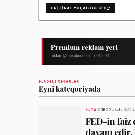
ORIJINAL MƏQALƏYƏ KEÇ
ƏLAQƏLI XƏBƏRLƏR
Eyni kateqoriyada
|
|
CNBC Markets
22:4
AUTO
FED-in faiz
davam edir, K