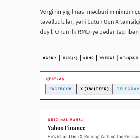
Verginin yığılması məcburi minimum çıxa
təvəllüdlülər, yəni bütün Gen X təmsilç
deyil. Onun ilk RMD-yə qədər təqribən 1
#
GEN X
#
401(K)
#
RMD
#
VERGI
#
TƏQAÜD
PAYLAŞ
FACEBOOK
X (TWITTER)
TELEGRA
ORIJINAL MƏNBƏ
Yahoo Finance
He’s 61 and Gen X, Retiring Without the Pension