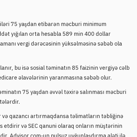
çiləri 75 yaşdan etibarən məcburi minimum
ddət yığılan orta hesabla 589 min 400 dollar
zamanı vergi dərəcəsinin yüksəlməsinə səbəb ola
ır, bu isə sosial təminatın 85 faizinin vergiyə cəlb
edicare əlavələrinin yaranmasına səbəb olur.
 təminatın 75 yaşdan əvvəl təxirə salınması məcburi
tələrdir.
ır və qazancı artırmaqdansa təlimatların təbliğinə
s etdirir və SEC qanuni olaraq onların müştərinin
dir. Advisor.com-un pulsuz uyğunlaşdırma aləti ilə