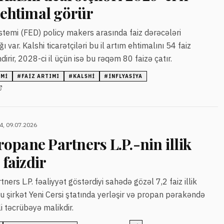
 ehtimal görür
stemi (FED) policy makers arasında faiz dərəcələri
ı var. Kalshi ticarətçiləri bu il artım ehtimalını 54 faiz
irir, 2028-ci il üçün isə bu rəqəm 80 faizə çatır.
EMI
#
FAIZ ARTIMI
#
KALSHI
#
INFLYASIYA
4, 09.07.2026
pane Partners L.P.-nin illik
 faizdir
rs L.P. fəaliyyət göstərdiyi sahədə gözəl 7,2 faiz illik
Bu şirkət Yeni Cersi ştatında yerləşir və propan pərakəndə
 təcrübəyə malikdir.