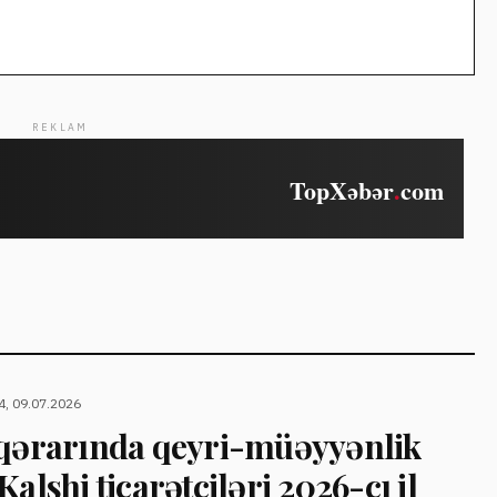
REKLAM
4, 09.07.2026
 qərarında qeyri-müəyyənlik
alshi ticarətçiləri 2026-cı il