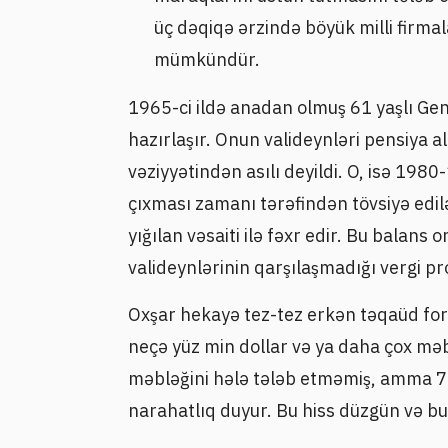
üç dəqiqə ərzində böyük milli firma
mümkündür.
1965-ci ildə anadan olmuş 61 yaşlı G
hazırlaşır. Onun valideynləri pensiya al
vəziyyətindən asılı deyildi. O, isə 1980
çıxması zamanı tərəfindən tövsiyə edil
yığılan vəsaiti ilə fəxr edir. Bu bala
valideynlərinin qarşılaşmadığı vergi p
Oxşar hekayə tez-tez erkən təqaüd for
neçə yüz min dollar və ya daha çox məb
məbləğini hələ tələb etməmiş, amma 70
narahatlıq duyur. Bu hiss düzgün və bu