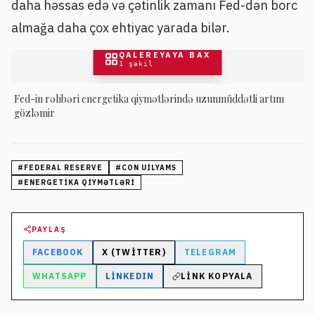
daha həssas edə və çətinlik zamanı Fed-dən borc
almağa daha çox ehtiyac yarada bilər.
QALEREYAYA BAX
1
şəkil
Fed-in rəhbəri energetika qiymətlərində uzunmüddətli artım
gözləmir
#
FEDERAL RESERVE
#
CON UILYAMS
#
ENERGETIKA QIYMƏTLƏRI
PAYLAŞ
FACEBOOK
X (TWITTER)
TELEGRAM
WHATSAPP
LINKEDIN
LINK KOPYALA