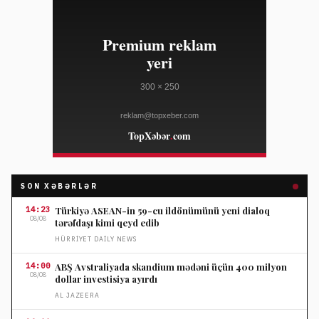
SON XƏBƏRLƏR
14:23
Türkiyə ASEAN-in 59-cu ildönümünü yeni dialoq
08/08
tərəfdaşı kimi qeyd edib
HÜRRIYET DAILY NEWS
14:00
ABŞ Avstraliyada skandium mədəni üçün 400 milyon
08/08
dollar investisiya ayırdı
AL JAZEERA