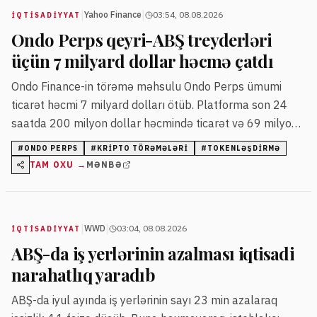
|
|
Yahoo Finance
03:54, 08.08.2026
İQTISADIYYAT
Ondo Perps qeyri-ABŞ treyderləri
üçün 7 milyard dollar həcmə çatdı
Ondo Finance-in törəmə məhsulu Ondo Perps ümumi
ticarət həcmi 7 milyard dolları ötüb. Platforma son 24
saatda 200 milyon dollar həcmində ticarət və 69 milyon
dollar açıq mövqeyə malikdir.
#
ONDO PERPS
#
KRIPTO TÖRƏMƏLƏRI
#
TOKENLƏŞDIRMƏ
TAM OXU →
MƏNBƏ
|
|
WWD
03:04, 08.08.2026
İQTISADIYYAT
ABŞ-da iş yerlərinin azalması iqtisadi
narahatlıq yaradıb
ABŞ-da iyul ayında iş yerlərinin sayı 23 min azalaraq