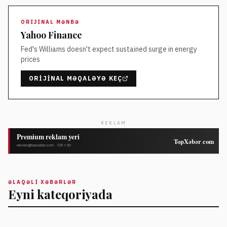
ORIJINAL MƏNBƏ
Yahoo Finance
Fed's Williams doesn't expect sustained surge in energy
prices
ORIJINAL MƏQALƏYƏ KEÇ
REKLAM
ƏLAQƏLI XƏBƏRLƏR
Eyni kateqoriyada