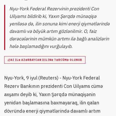
Nyu-York Federal Rezervinin prezidenti Con
Uilyams bildirib ki, Yaxın Şərqdə münaqişə
yeniləsə də, ilin sonuna kimi enerji qiymətlərində
davamlı və böyük artım gözlənilmir. O, faiz
dərəcələrinin mümkün artımı ilə bağlı analizlərin
hələ başlamadığını vurğulayıb.
AI ILƏ AZƏRBAYCAN DILINƏ TƏRCÜMƏ OLUNUB
Nyu-York, 9 iyul (Reuters) - Nyu-York Federal
Rezerv Bankının prezidenti Con Uilyams cümə
axşamı deyib ki, Yaxın Şərqdə münaqişənin
yenidən başlamasına baxmayaraq, ilin qalan
dövründə enerji qiymətlərində davamlı artım