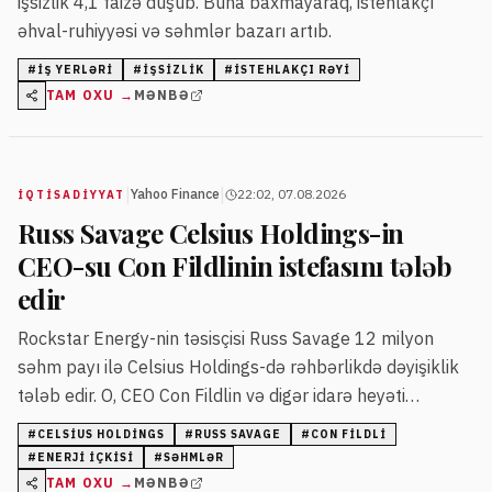
işsizlik 4,1 faizə düşüb. Buna baxmayaraq, istehlakçı
əhval-ruhiyyəsi və səhmlər bazarı artıb.
#
IŞ YERLƏRI
#
IŞSIZLIK
#
ISTEHLAKÇI RƏYI
TAM OXU →
MƏNBƏ
|
|
Yahoo Finance
22:02, 07.08.2026
İQTISADIYYAT
Russ Savage Celsius Holdings-in
CEO-su Con Fildlinin istefasını tələb
edir
Rockstar Energy-nin təsisçisi Russ Savage 12 milyon
səhm payı ilə Celsius Holdings-də rəhbərlikdə dəyişiklik
tələb edir. O, CEO Con Fildlin və digər idarə heyəti
üzvlərinin istefasını istəyir.
#
CELSIUS HOLDINGS
#
RUSS SAVAGE
#
CON FILDLI
#
ENERJI IÇKISI
#
SƏHMLƏR
TAM OXU →
MƏNBƏ