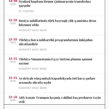
14:00
Nyukasl kapitanı Brunu Quimaraesin transferinə
08/08
qarşıdır
AL JAZEERA
13:53
Rusiya sahillərində türk bayraqlı yük gəmisinə dron
08/08
hücumu oldu
HÜRRIYET DAILY NEWS
13:53
Türkiyə hava mühərriki proqramlarının inkişafını
08/08
sürətləndirir
HÜRRIYET DAILY NEWS
13:31
Türkiyə Yunanıstanın Egey turizm planını qanuni
08/08
saymır
HÜRRIYET DAILY NEWS
13:31
Avstriyalı wingsuitçü Kapadokyada isti hava şarları
08/08
arasında sürətlə uçdu
HÜRRIYET DAILY NEWS
13:23
ABŞ Senatı Trampın keçmiş vəkilini baş prokuror təyin
08/08
etdi
FRANCE 24