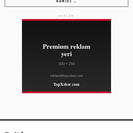
HAMISI →
13:23
Vyetnamın Hmong xalqı iqlim böhranına uyğunlaşır
08/08
REKLAM
FRANCE 24
13:23
Fransa açıq suda üzgüçülükdə ilk medallarını qazandı
08/08
FRANCE 24
13:23
Argentina Futbol Federasiyasının prezidenti Messinin
08/08
karyerasını özü bitirəcəyini dedi
AL JAZEERA
13:00
Türkiyə meşə yanğınlarına qarşı dronlardan istifadə
08/08
edir
FRANCE 24
13:00
Livan enerji sahəsində Türkiyədən dəstək gözləyir
08/08
HÜRRIYET DAILY NEWS
13:00
Türkiyə sənayesində yaşıl keçid və yüksək
08/08
texnologiyaya fokuslanma çağırışı
HÜRRIYET DAILY NEWS