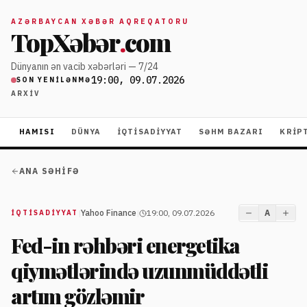
AZƏRBAYCAN XƏBƏR AQREQATORU
TopXəbər
.
com
Dünyanın ən vacib xəbərləri — 7/24
19:00, 09.07.2026
SON YENILƏNMƏ
ARXIV
HAMISI
DÜNYA
İQTISADIYYAT
SƏHM BAZARI
KRIP
ANA SƏHIFƏ
|
Yahoo Finance
|
19:00, 09.07.2026
A
İQTISADIYYAT
Fed-in rəhbəri energetika
qiymətlərində uzunmüddətli
artım gözləmir