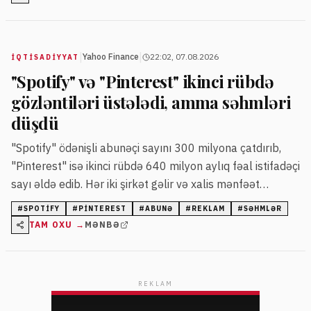
|
|
Yahoo Finance
22:02, 07.08.2026
İQTISADIYYAT
"Spotify" və "Pinterest" ikinci rübdə
gözləntiləri üstələdi, amma səhmləri
düşdü
"Spotify" ödənişli abunəçi sayını 300 milyona çatdırıb,
"Pinterest" isə ikinci rübdə 640 milyon aylıq fəal istifadəçi
sayı əldə edib. Hər iki şirkət gəlir və xalis mənfəət
göstəricilərini keçsə də, səhmlərinin qiymətləri azalıb.
#
SPOTIFY
#
PINTEREST
#
ABUNƏ
#
REKLAM
#
SƏHMLƏR
TAM OXU →
MƏNBƏ
REKLAM