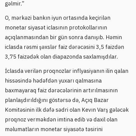
gəlmir.”
O, mərkəzi bankın iyun ortasında keçirilən
monetar siyasət iclasının protokollarının
açıqlanmasından bir gün sonra danışıb. Həmin
iclasda rəsmi şəxslər faiz dərəcəsini 3,5 faizdən
3,75 faizədək olan diapazonda saxlamışdılar.
İclasda verilən proqnozlar inflyasiyanın ilin qalan
hissəsində hədəfdən yuxarı qalmasına
baxmayaraq faiz dərəcələrinin artırılmasının
planlaşdırıldığını göstərsə də, Açıq Bazar
Komitəsinin ilk dəfə sədri olan Kevın Varş gələcək
proqnoz verməkdən imtina edib və daxil olan
məlumatların monetar siyasətə təsirini