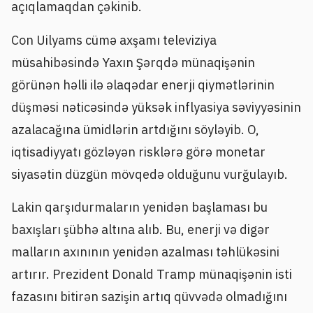
açıqlamaqdan çəkinib.
Con Uilyams cümə axşamı televiziya
müsahibəsində Yaxın Şərqdə münaqişənin
görünən həlli ilə əlaqədar enerji qiymətlərinin
düşməsi nəticəsində yüksək inflyasiya səviyyəsinin
azalacağına ümidlərin artdığını söyləyib. O,
iqtisadiyyatı gözləyən risklərə görə monetar
siyasətin düzgün mövqedə olduğunu vurğulayıb.
Lakin qarşıdurmaların yenidən başlaması bu
baxışları şübhə altına alıb. Bu, enerji və digər
malların axınının yenidən azalması təhlükəsini
artırır. Prezident Donald Tramp münaqişənin isti
fazasını bitirən sazişin artıq qüvvədə olmadığını