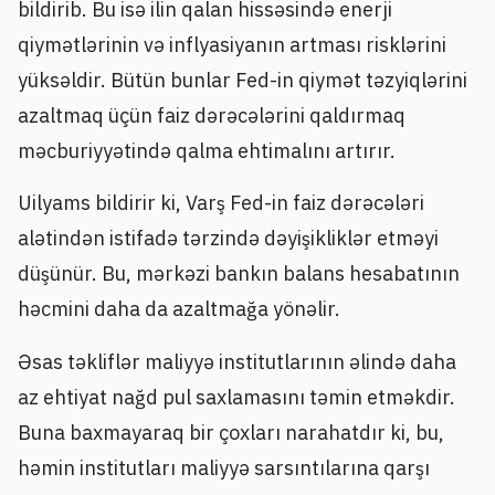
bildirib. Bu isə ilin qalan hissəsində enerji
qiymətlərinin və inflyasiyanın artması risklərini
yüksəldir. Bütün bunlar Fed-in qiymət təzyiqlərini
azaltmaq üçün faiz dərəcələrini qaldırmaq
məcburiyyətində qalma ehtimalını artırır.
Uilyams bildirir ki, Varş Fed-in faiz dərəcələri
alətindən istifadə tərzində dəyişikliklər etməyi
düşünür. Bu, mərkəzi bankın balans hesabatının
həcmini daha da azaltmağa yönəlir.
Əsas təkliflər maliyyə institutlarının əlində daha
az ehtiyat nağd pul saxlamasını təmin etməkdir.
Buna baxmayaraq bir çoxları narahatdır ki, bu,
həmin institutları maliyyə sarsıntılarına qarşı