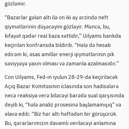
gözləmir.
“Bazarlar gələn altı ilə on iki ay ərzində neft
qiymətlərinin düşəcəyini gözləyir. Məncə, bu,
kifayət qədər real baza xəttidir,” Uilyams bankda
keçirilən konfransda bildirib. “Hələ də hesab
edirəm ki, əsas amillər enerji qiymətlərinin pik
səviyyəyə yaxın olması və zamanla azalmasıdır.”
Con Uilyams, Fed-in iyulun 28-29-da keçiriləcək
Açıq Bazar Komitəsinin iclasında son hadisələrə
necə reaksiya verə biləcəyi barədə sual qarşısında
deyib ki, “hələ analiz prosesinə başlamamışıq” və
əlavə edib: “Biz hər altı həftədən bir görüşürük.
Bu, qərarlarımızın davamlı veriləcəyi anlamına