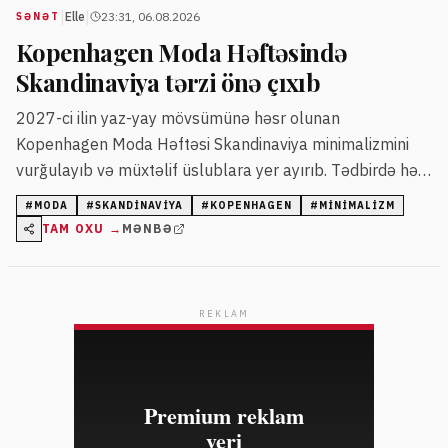
|
|
Elle
23:31, 06.08.2026
SƏNƏT
Kopenhagen Moda Həftəsində
Skandinaviya tərzi önə çıxıb
2027-ci ilin yaz-yay mövsümünə həsr olunan
Kopenhagen Moda Həftəsi Skandinaviya minimalizmini
vurğulayıb və müxtəlif üslublara yer ayırıb. Tədbirdə həm
təcrübəli, həm də yeni dizaynerlər kolleksiyalarını təqdim
#
MODA
#
SKANDINAVIYA
#
KOPENHAGEN
#
MINIMALIZM
edib.
TAM OXU →
MƏNBƏ
REKLAM