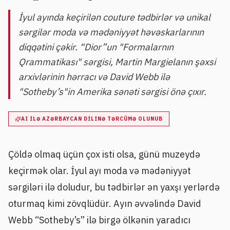
İyul ayında keçirilən couture tədbirlər və unikal
sərgilər moda və mədəniyyət həvəskarlarının
diqqətini çəkir. “Dior”un "Formalarnın
Qrammatikası" sərgisi, Martin Margielanın şəxsi
arxivlərinin hərracı və David Webb ilə
"Sotheby’s"in Amerika sənəti sərgisi önə çıxır.
AI ILƏ AZƏRBAYCAN DILINƏ TƏRCÜMƏ OLUNUB
Çöldə olmaq üçün çox isti olsa, günü muzeydə
keçirmək olar. İyul ayı moda və mədəniyyət
sərgiləri ilə doludur, bu tədbirlər ən yaxşı yerlərdə
oturmaq kimi zövqlüdür. Ayın əvvəlində David
Webb “Sotheby’s” ilə birgə ölkənin yaradıcı