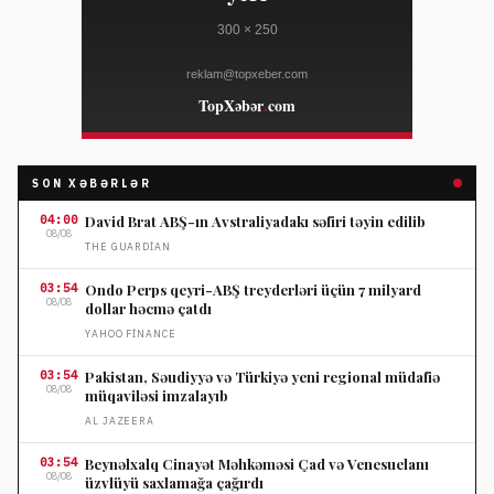
SON XƏBƏRLƏR
04:00
David Brat ABŞ-ın Avstraliyadakı səfiri təyin edilib
08/08
THE GUARDIAN
03:54
Ondo Perps qeyri-ABŞ treyderləri üçün 7 milyard
08/08
dollar həcmə çatdı
YAHOO FINANCE
03:54
Pakistan, Səudiyyə və Türkiyə yeni regional müdafiə
08/08
müqaviləsi imzalayıb
AL JAZEERA
03:54
Beynəlxalq Cinayət Məhkəməsi Çad və Venesuelanı
08/08
üzvlüyü saxlamağa çağırdı