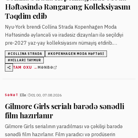
Həftəsində Rəngarəng Kolleksiyasını
Təqdim edib
Nyu-York brendi Collina Strada Kopenhagen Moda
Həftəsində əyləncəli və iradəsiz dizaynları ilə seçildiyi
pre-2027 yaz-yay kolleksiyasını nümayiş etdirib.
Dizayner Hillari Taymur təbii və davamlı materiallarla
#
COLLINA STRADA
#
KOPENHAGEN MODA HƏFTƏSI
yaradılmış kolleksiyasını təqdim edib.
#
HILLARI TAYMUR
TAM OXU →
MƏNBƏ
|
|
Elle
01:00, 07.08.2026
SƏNƏT
Gilmore Girls serialı barədə sənədli
film hazırlanır
Gilmore Girls serialının yaradılması və çəkilişi barədə
sənədli film hazırlanır. Film yaradıcı və prodüserin