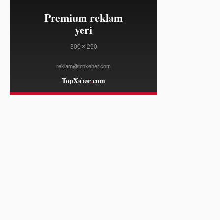
YAHOO FINANCE
21:32
Nebius-un səhm qiyməti satış
08/08
gəlirlərindən 55 dəfə yuxarıdır
YAHOO FINANCE
21:32
Xanadu yarımkeçirici istehsalını
08/08
sürətləndirir, kəmiyyət hesablama
üçün yeniliklər təqdim edir
YAHOO FINANCE
21:32
Aurora Cannabis beynəlxalq
08/08
bazarlarda sürətli artımla liderliyini
möhkəmləndirib
YAHOO FINANCE
21:32
2027-də fərdi performansa
08/08
əsaslanan əməkhaqqı artımları
bərpa olunur
YAHOO FINANCE
21:32
Səudiyyə, Pakistan və Türkiyə
08/08
müdafiə əməkdaşlığı müqaviləsi