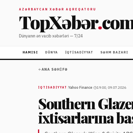
AZƏRBAYCAN XƏBƏR AQREQATORU
TopXəbər
.
co
Dünyanın ən vacib xəbərləri — 7/24
HAMISI
DÜNYA
İQTISADIYYAT
SƏHM BAZARI
ANA SƏHIFƏ
|
Yahoo Finance
|
19:00, 09.07.2026
İQTISADIYYAT
Southern Glazer
ixtisarlarına ba