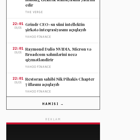
edir
THE VERGE
22:01
Grindr CEO-su süni intellektin
08/08
şirkətə inteqrasiyasını açıqlayıb
YAHOO FINANCE
22:01
Raymond Dalio NVIDIA, Micron və
08/08
Broadcom səhmlərini necə
qiymətləndirir
YAHOO FINANCE
22:01
Restoran sahibi Nik Pihakis Chapter
08/08
7 iflasını açıqlayıb
YAHOO FINANCE
21:32
İspaniya İtaliyadan gələn
HAMISI →
08/08
səyahətçilərə sərhəd nəzarətini
bərpa etdi
REKLAM
FRANCE 24
21:32
Berkshire Hathaway 14 kvartaldan
08/08
sonra səhmlərin satışını dayandırdı