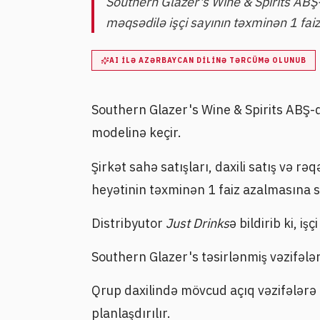
Southern Glazer's Wine & Spirits ABŞ
məqsədilə işçi sayının təxminən 1 faizin
AI ILƏ AZƏRBAYCAN DILINƏ TƏRCÜMƏ OLUNUB
Southern Glazer's Wine & Spirits ABŞ-da 
modelinə keçir.
Şirkət sahə satışları, daxili satış və rə
heyətinin təxminən 1 faiz azalmasına 
Distribyutor
Just Drinks
ə bildirib ki, iş
Southern Glazer's təsirlənmiş vəzifəl
Qrup daxilində mövcud açıq vəzifələ
planlaşdırılır.