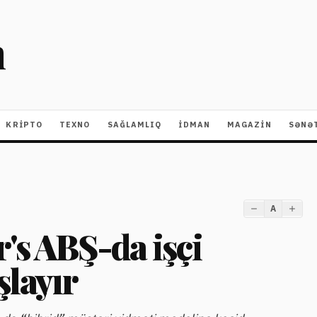
m
KRIPTO
TEXNO
SAĞLAMLIQ
İDMAN
MAGAZİN
SƏNƏ
A
's ABŞ-da işçi
şlayır