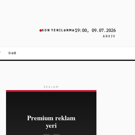
19:00, 09.07.2026
SON YENILƏNMƏ
ARXIV
T
DƏB
REKLAM