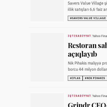
Savers Value Village ş
illik satışları 6,6 faiz
#
SAVERS VALUE VILLAGE
|
Yahoo Fin
İQTISADIYYAT
Restoran sah
açıqlayıb
Nik Pihakis maliyyə pr
borcu 44 milyon dollar
#
IFLAS
#
NIK PIHAKIS
|
Yahoo Fin
İQTISADIYYAT
Grindr CEO-s