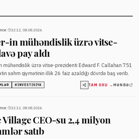
|
ance
22:12, 08.08.2026
r-in mühəndislik üzrə vitse-
lavə pay aldı
n mühəndislik üzrə vitse-prezidenti Edward F. Callahan 751
ətin səhm qiymətinin illik 26 faiz azaldığı dövrdə baş verib.
TAM OXU →
MƏNBƏ
MLƏR
#
INVESTISIYA
|
ance
22:12, 08.08.2026
e Village CEO-su 2,4 milyon
hmlər satıb