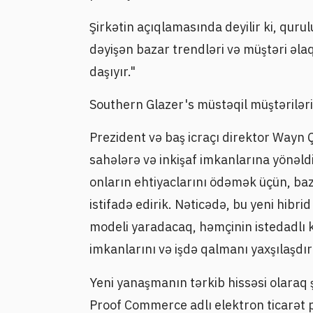
Şirkətin açıqlamasında deyilir ki, qurul
dəyişən bazar trendləri və müştəri ə
daşıyır."
Southern Glazer's müstəqil müştəriləri
Prezident və baş icraçı direktor Wayn Ça
sahələrə və inkişaf imkanlarına yönəldi
onların ehtiyaclarını ödəmək üçün, ba
istifadə edirik. Nəticədə, bu yeni hibr
modeli yaradacaq, həmçinin istedadlı 
imkanlarını və işdə qalmanı yaxşılaşdı
Yeni yanaşmanın tərkib hissəsi olaraq ş
Proof Commerce adlı elektron ticarət p