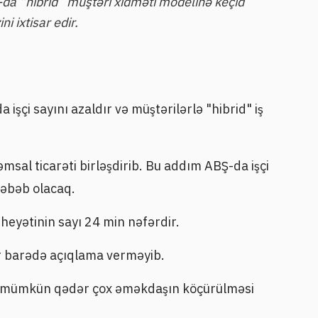
-da “hibrid” müştəri xidməti modelinə keçid
i ixtisar edir.
işçi sayını azaldır və müştərilərlə "hibrid" iş
qəmsal ticarəti birləşdirib. Bu addım ABŞ-da işçi
səbəb olacaq.
çi heyətinin sayı 24 min nəfərdir.
ər barədə açıqlama verməyib.
rə mümkün qədər çox əməkdaşın köçürülməsi