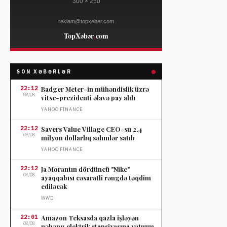
SON XƏBƏRLƏR
22:12
Badger Meter-in mühəndislik üzrə
08/08
vitse-prezidenti əlavə pay aldı
YAHOO FINANCE
22:12
Savers Value Village CEO-su 2,4
08/08
milyon dollarlıq səhmlər satıb
YAHOO FINANCE
22:12
Ja Morantın dördüncü "Nike"
08/08
ayaqqabısı cəsarətli rəngdə təqdim
ediləcək
WWD
22:01
Amazon Teksasda qazla işləyən
08/08
nəhəng elektrik stansiyasına yatırım