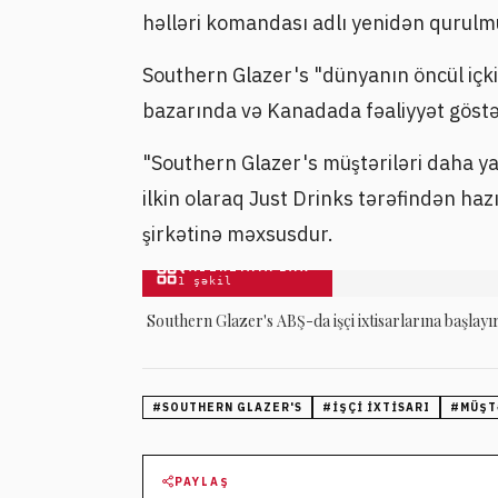
həlləri komandası adlı yenidən qurulmuş
Southern Glazer's "dünyanın öncül içki
bazarında və Kanadada fəaliyyət göstə
"Southern Glazer's müştəriləri daha ya
ilkin olaraq Just Drinks tərəfindən ha
şirkətinə məxsusdur.
QALEREYAYA BAX
1
şəkil
Southern Glazer's ABŞ-da işçi ixtisarlarına başlayı
#
SOUTHERN GLAZER'S
#
IŞÇI IXTISARI
#
MÜŞT
PAYLAŞ