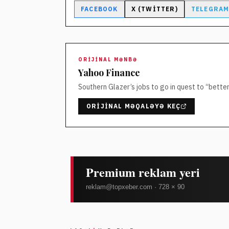
FACEBOOK
X (TWITTER)
TELEGRA
ORIJINAL MƏNBƏ
Yahoo Finance
Southern Glazer’s jobs to go in quest to “bett
ORIJINAL MƏQALƏYƏ KEÇ