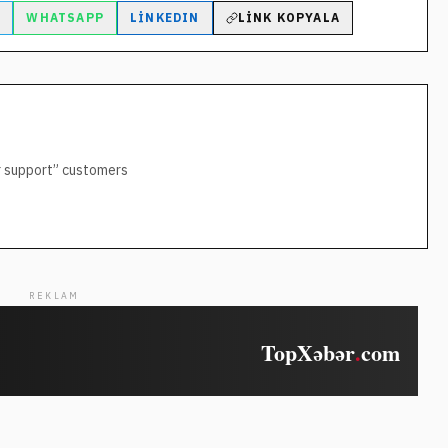
M
WHATSAPP
LINKEDIN
LINK KOPYALA
er support” customers
REKLAM