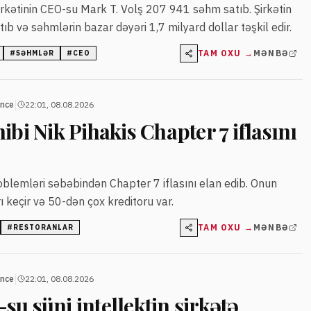
irkətinin CEO-su Mark T. Volş 207 941 səhm satıb. Şirkətin
 artıb və səhmlərin bazar dəyəri 1,7 milyard dollar təşkil edir.
TAM OXU →
MƏNBƏ
#
SƏHMLƏR
#
CEO
|
ance
22:01, 08.08.2026
ibi Nik Pihakis Chapter 7 iflasını
oblemləri səbəbindən Chapter 7 iflasını elan edib. Onun
ı keçir və 50-dən çox kreditoru var.
TAM OXU →
MƏNBƏ
#
RESTORANLAR
|
ance
22:01, 08.08.2026
u süni intellektin şirkətə