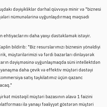
uşdakı dəyişikliklər dərhal qüvvəyə minir və "biznesi
laqələri nümunələrinə uyğunlaşdırmaq məqsədi
n ehtiyaclarını daha yaxşı dəstəkləmək istəyir.
plin bildirib: "Biz resurslarımızı biznesin yönəldiyi
rik, müştərilərimizi və fərdi bazarları dinləyərək
zarın dəyişməsinə uyğunlaşmaqda süni intellektdən
id yanaşma daha çevik və effektiv müştəri dəstəyi
kommersiya satış təşkilatımız üçün qazanc
racaq."
irkət müstəqil müştəri bazasının əlavə 1 faizini
latforması ilə yanaşı fəaliyyət göstərən müştəri