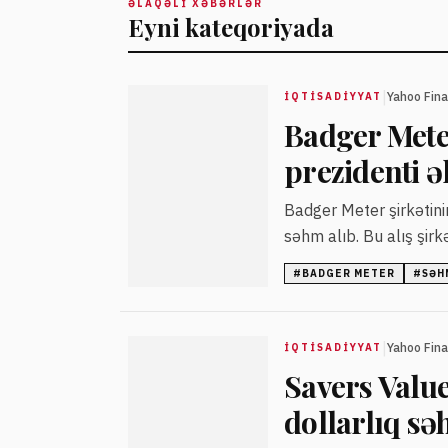
ƏLAQƏLI XƏBƏRLƏR
Eyni kateqoriyada
|
Yahoo Fin
İQTISADIYYAT
Badger Mete
prezidenti ə
Badger Meter şirkətini
səhm alıb. Bu alış şirk
#
BADGER METER
#
SƏH
|
Yahoo Fin
İQTISADIYYAT
Savers Valu
dollarlıq sə