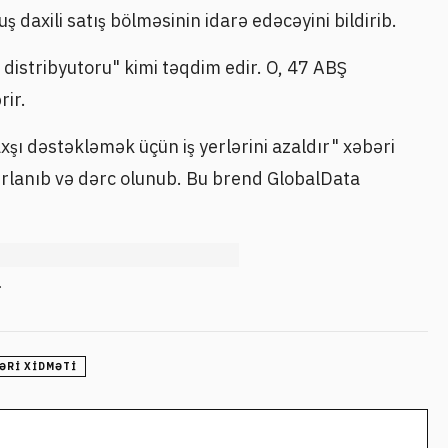
 daxili satış bölməsinin idarə edəcəyini bildirib.
 distribyutoru" kimi təqdim edir. O, 47 ABŞ
rir.
xşı dəstəkləmək üçün iş yerlərini azaldır" xəbəri
zırlanıb və dərc olunub. Bu brend GlobalData
r
ƏRI XIDMƏTI