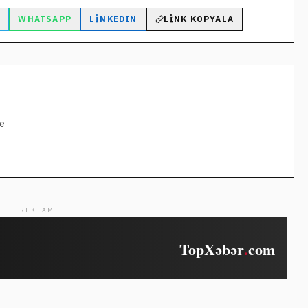
M
WHATSAPP
LINKEDIN
LINK KOPYALA
ne
REKLAM