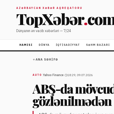
AZƏRBAYCAN XƏBƏR AQREQATORU
TopXəbər
.
co
Dünyanın ən vacib xəbərləri — 7/24
HAMISI
DÜNYA
İQTISADIYYAT
SƏHM BAZARI
ANA SƏHIFƏ
|
Yahoo Finance
|
18:29, 09.07.2026
AUTO
ABŞ-da mövcud e
gözlənilmədən 