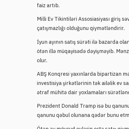
faiz artıb.
Milli Ev Tikintiləri Assosiasiyası giriş 
çatışmazlığı olduğunu qiymətləndirir.
İyun ayının satış sürəti ilə bazarda ol
ötən illə müqayisədə dəyişməyib. Mənz
olur.
ABŞ Konqresi yaxınlarda bipartizan mə
investisiya şirkətlərinin tək ailəlik ev s
ətraf mühitə dair yoxlamaları sürətlən
Prezident Donald Tramp isə bu qanun
qanunu qəbul olunana qədər bunu etməy
Ötən ay mövcud evlərin orta satış qiymə