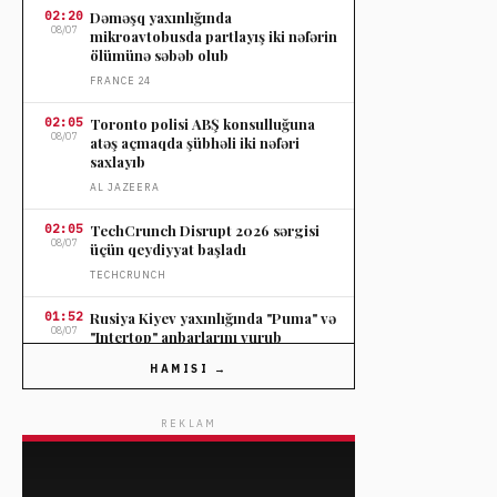
02:20
Dəməşq yaxınlığında
08/07
mikroavtobusda partlayış iki nəfərin
ölümünə səbəb olub
FRANCE 24
02:05
Toronto polisi ABŞ konsulluğuna
08/07
atəş açmaqda şübhəli iki nəfəri
saxlayıb
AL JAZEERA
02:05
TechCrunch Disrupt 2026 sərgisi
08/07
üçün qeydiyyat başladı
TECHCRUNCH
01:52
Rusiya Kiyev yaxınlığında "Puma" və
08/07
"Intertop" anbarlarını vurub
WWD
HAMISI →
01:52
Wells Fargo gözəllik və sağlamlıq
08/07
bölməsinə Anthony Giuliano-nu
REKLAM
təyin etdi
WWD