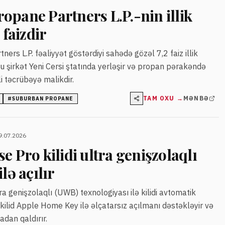
pane Partners L.P.-nin illik
 faizdir
rs L.P. fəaliyyət göstərdiyi sahədə gözəl 7,2 faiz illik
Bu şirkət Yeni Cersi ştatında yerləşir və propan pərakəndə
 təcrübəyə malikdir.
TAM OXU →
MƏNBƏ
#
SUBURBAN PROPANE
9.07.2026
e Pro kilidi ultra genişzolaqlı
lə açılır
a genişzolaqlı (UWB) texnologiyası ilə kilidi avtomatik
 kilid Apple Home Key ilə əlçatarsız açılmanı dəstəkləyir və
adan qaldırır.