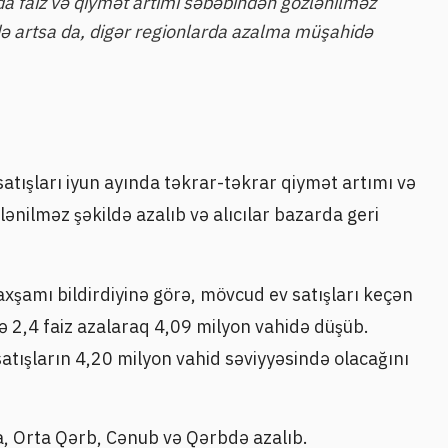
da faiz və qiymət artımı səbəbindən gözlənilməz
ndə artsa da, digər regionlarda azalma müşahidə
atışları iyun ayında təkrar-təkrar qiymət artımı və
ənilməz şəkildə azalıb və alıcılar bazarda geri
axşamı bildirdiyinə görə, mövcud ev satışları keçən
zrə 2,4 faiz azalaraq 4,09 milyon vahidə düşüb.
 satışların 4,20 milyon vahid səviyyəsində olacağını
a, Orta Qərb, Cənub və Qərbdə azalıb.