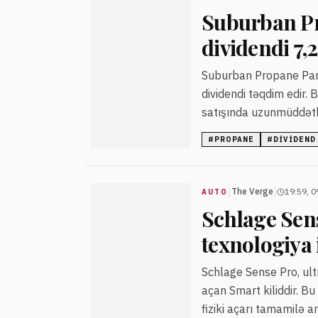
Suburban Pro
dividendi 7,2
Suburban Propane Partne
dividendi təqdim edir. 
satışında uzunmüddətli
#
PROPANE
#
DIVIDEND
|
|
The Verge
19:59, 0
AUTO
Schlage Sens
texnologiya i
Schlage Sense Pro, ultr
açan Smart kiliddir. Bu
fiziki açarı tamamilə ar