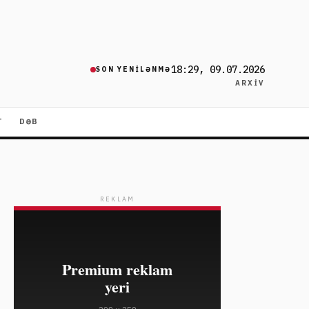
18:29, 09.07.2026
SON YENILƏNMƏ
ARXIV
T
DƏB
REKLAM