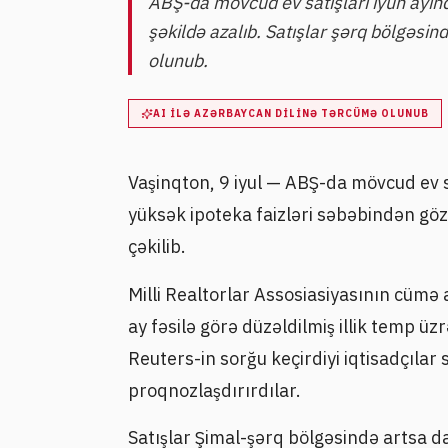
ABŞ-da mövcud ev satışları iyun ayın
şəkildə azalıb. Satışlar şərq bölgəsi
olunub.
AI ILƏ AZƏRBAYCAN DILINƏ TƏRCÜMƏ OLUNUB
Vaşinqton, 9 iyul — ABŞ-da mövcud ev s
yüksək ipoteka faizləri səbəbindən gözl
çəkilib.
Milli Realtorlar Assosiasiyasının cümə 
ay fəsilə görə düzəldilmiş illik temp ü
Reuters-in sorğu keçirdiyi iqtisadçılar
proqnozlaşdırırdılar.
Satışlar Şimal-şərq bölgəsində artsa d