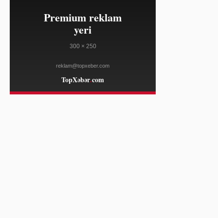
01:52
Kay Jewelers NFL Şöhrət Zalına Daxil
08/07
Olanlara Üzüklər Hədiyyə Edir
WWD
01:52
Afrika CDC Bundibugyo Ebola
08/07
törəməsinə qarşı peyvənd tətbiqinə
başlayır
DEUTSCHE WELLE
01:52
Donald Tramp doğum haqqı
08/07
vətəndaşlığını məhdudlaşdırmaq
üçün yeni fərmanlar imzalayıb
AL JAZEERA
01:52
ABŞ diplomatı Marko Rubio Kuba
08/07
hərbçilərinə və şirkətlərə
sanksiyalar tətbiq edib
AL JAZEERA
01:52
Avstraliyanın ticarət profisiti 9 ilin
08/07
ən aşağı səviyyəsinə düşüb
THE GUARDIAN