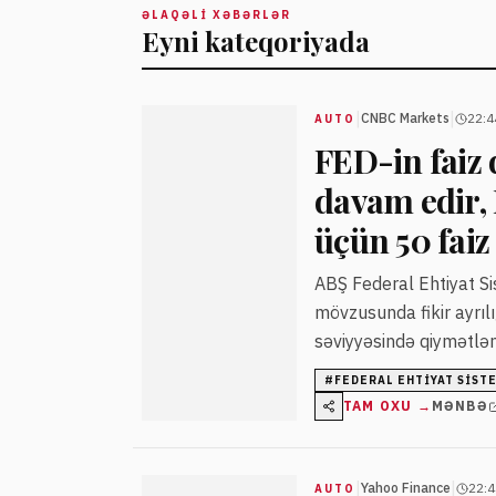
ƏLAQƏLI XƏBƏRLƏR
Eyni kateqoriyada
|
|
CNBC Markets
22:4
AUTO
FED-in faiz
davam edir, K
üçün 50 faiz
ABŞ Federal Ehtiyat Si
mövzusunda fikir ayrılığ
səviyyəsində qiymətlənd
#
FEDERAL EHTIYAT SIST
TAM OXU →
MƏNBƏ
|
|
Yahoo Finance
22:4
AUTO