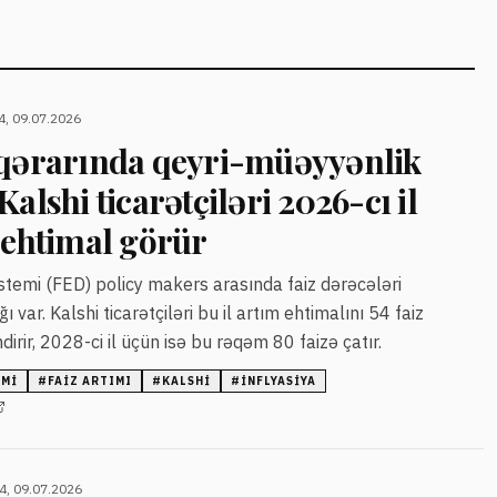
4, 09.07.2026
 qərarında qeyri-müəyyənlik
alshi ticarətçiləri 2026-cı il
 ehtimal görür
stemi (FED) policy makers arasında faiz dərəcələri
ı var. Kalshi ticarətçiləri bu il artım ehtimalını 54 faiz
irir, 2028-ci il üçün isə bu rəqəm 80 faizə çatır.
EMI
#
FAIZ ARTIMI
#
KALSHI
#
INFLYASIYA
4, 09.07.2026