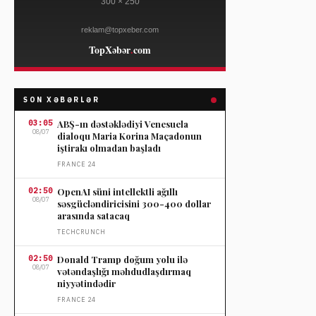
SON XƏBƏRLƏR
03:05
ABŞ-ın dəstəklədiyi Venesuela
08/07
dialoqu Maria Korina Maçadonun
iştirakı olmadan başladı
FRANCE 24
02:50
OpenAI süni intellektli ağıllı
08/07
səsgücləndiricisini 300-400 dollar
arasında satacaq
TECHCRUNCH
02:50
Donald Tramp doğum yolu ilə
08/07
vətəndaşlığı məhdudlaşdırmaq
niyyətindədir
FRANCE 24