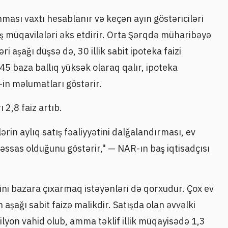
ması vaxtı hesablanır və keçən ayın göstəriciləri
 müqavilələri əks etdirir. Orta Şərqdə müharibəyə
i aşağı düşsə də, 30 illik sabit ipoteka faizi
5 baza ballıq yüksək olaraq qalır, ipoteka
-in məlumatları göstərir.
 2,8 faiz artıb.
lərin aylıq satış fəaliyyətini dalğalandırması, ev
 həssas olduğunu göstərir," — NAR-ın baş iqtisadçısı
rini bazara çıxarmaq istəyənləri də qorxudur. Çox ev
n aşağı sabit faizə malikdir. Satışda olan əvvəlki
ilyon vahid olub, amma təklif illik müqayisədə 1,3