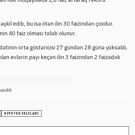
təşkil edib, bu isə ötən ilin 30 faizindən çoxdur.
nin 40 faiz olması tələb olunur.
dətinin orta göstəricisi 27 gündən 28 günə yüksəlib.
lan evlərin payı keçən ilin 3 faizindən 2 faizədək
azaldı
#
IPOTEK FAIZLƏRI