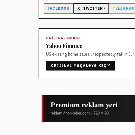
FACEBOOK
X (TWITTER)
TELEGRA
ORIJINAL MƏNBƏ
Yahoo Finance
US existing home sales unexpectedly fall in Ju
ORIJINAL MƏQALƏYƏ KEÇ