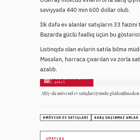
səviyyədə 440 min 600 dollar olub.
İlk dəfə ev alanlar satışların 33 faizini 
Bazarda güclü fəallıq üçün bu göstərici
Listinqdə olan evlərin satıla bilmə müd
Məsələn, hərraca çıxarılan və zorla satı
azalıb.
QALEREYAYA BAX
1
şəkil
ABŞ-da mövcud ev satışları iyunda gözlənilmədən 
#
MÖVCUD EV SATIŞLARI
#
ABŞ DAŞINMAZ ƏMLAK
PAYLAŞ