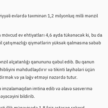
səviyyəli evlərdə təxminən 1,2 milyonluq milli mənzil
an mövcud ev ehtiyatları 4,6 ayda tükənəcək ki, bu da
il çatışmazlığı qiymətlərin yüksək qalmasına səbəb
nzil əlçatanlığı qanununu qəbul edib. Bu qanun
ahibliyini məhdudlaşdırır və tikinti layihələri üçün
dirmək və ya ləğv etməyi nəzərdə tutur.
u imzalamaqdan imtina edib və əlavə səsvermə
əcəyini bildirib.
ti illik müqayisədə 1,8 faiz artaraq rekord