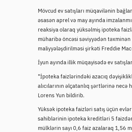
Mövcud ev satışları müqavilənin bağlan
əsasən aprel və may ayında imzalanmış
reaksiya olaraq yüksəlmiş ipoteka faizlər
müharibə öncəsi səviyyədən təxminən 4
maliyyələşdirilməsi şirkəti Freddie Mac
İyun ayında illik müqayisədə ev satışları
"İpoteka faizlərindəki azacıq dəyişiklik
alıcılarının əlçatanlıq şərtlərinə necə
Lorens Yun bildirib.
Yüksək ipoteka faizləri satış üçün evlə
sahiblərinin ipoteka kreditləri 5 faizdə
mülklərin sayı 0,6 faiz azalaraq 1,56 m