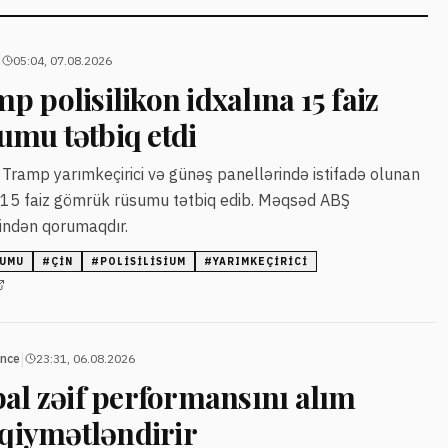
|
05:04, 07.08.2026
 polisilikon idxalına 15 faiz
mu tətbiq etdi
Tramp yarımkeçirici və günəş panellərində istifadə olunan
a 15 faiz gömrük rüsumu tətbiq edib. Məqsəd ABŞ
tindən qorumaqdır.
SUMU
#
ÇIN
#
POLISILISIUM
#
YARIMKEÇIRICI
|
ance
23:31, 06.08.2026
bal zəif performansını alım
 qiymətləndirir