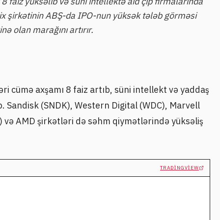
 faiz yüksəlib və süni intellektə aid çip firmalarında
x şirkətinin ABŞ-da IPO-nun yüksək tələb görməsi
inə olan marağını artırır.
 cümə axşamı 8 faiz artıb, süni intellekt və yaddaş
b. Sandisk (SNDK), Western Digital (WDC), Marvell
 və AMD şirkətləri də səhm qiymətlərində yüksəliş
TRADINGVIEW