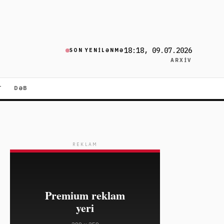
18:18, 09.07.2026
SON YENILƏNMƏ
ARXIV
T
DƏB
REKLAM