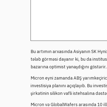
Bu artımın arxasında Asiyanın SK Hyn
tələb görməsi dayanır ki, bu da institus
bazarına optimist yanaşdığını göstərir.
Micron eyni zamanda ABŞ yarımkeçirici
investisiya planını açıqlayıb. Bu inves
şirkətinin silikon vafli istehsalına dəst
Micron və GlobalWafers arasında 10 illi