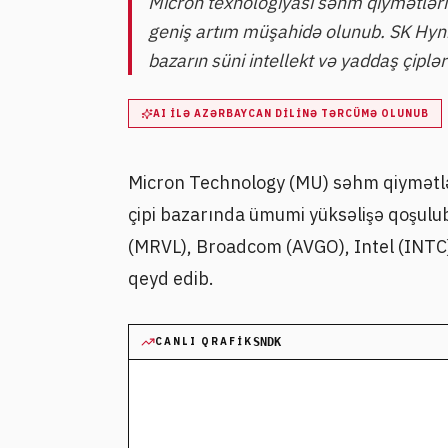
Micron texnologiyası səhm qiymətləri 8
geniş artım müşahidə olunub. SK Hyni
bazarın süni intellekt və yaddaş çiplər
AI ILƏ AZƏRBAYCAN DILINƏ TƏRCÜMƏ OLUNUB
Micron Technology (MU) səhm qiymətləri
çipi bazarında ümumi yüksəlişə qoşulu
(MRVL), Broadcom (AVGO), Intel (INTC)
qeyd edib.
CANLI QRAFIK
SNDK