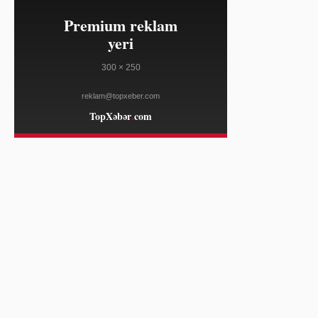
WWD
08:04
Priscilla Tsai və Ava Lee ABŞ
08/07
bazarına Mimitime konjac jelisini
təqdim edir
WWD
06:35
Meta New Mexikoda uşaqlara zərər
08/07
görə 567 milyon dollar cərimələndi
AL JAZEERA
06:20
Avstraliyalı aviasiya heyəti
08/07
Antarktidada çətin xilasetmə
əməliyyatı keçirdi
BBC NEWS
06:20
UEFA və İngiltərə Futbol
08/07
Assosiasiyası arasında Infantino
dəstəyi ilə bağlı narazılıq
BBC NEWS
05:50
Sidneydə kənd evində it hücumu
08/07
nəticəsində gənc kişi ölüb