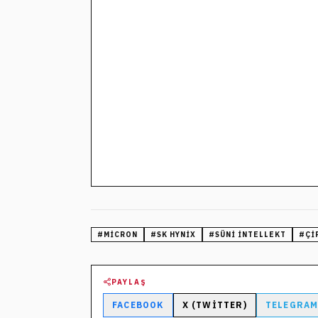
#
MICRON
#
SK HYNIX
#
SÜNI INTELLEKT
#
ÇI
PAYLAŞ
FACEBOOK
X (TWITTER)
TELEGRA