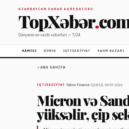
AZƏRBAYCAN XƏBƏR AQREQATORU
TopXəbər
.
co
Dünyanın ən vacib xəbərləri — 7/24
HAMISI
DÜNYA
İQTISADIYYAT
SƏHM BAZARI
ANA SƏHIFƏ
|
Yahoo Finance
|
18:18, 09.07.2026
İQTISADIYYAT
Micron və Sand
yüksəlir, çip se