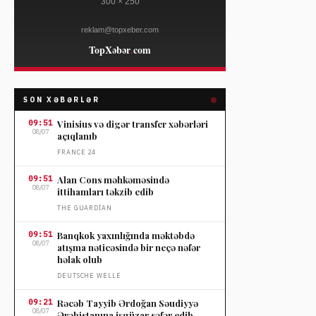
SON XƏBƏRLƏR
09:51
Vinisius və digər transfer xəbərləri
08/07
açıqlanıb
FRANCE 24
09:51
Alan Cons məhkəməsində
08/07
ittihamları təkzib edib
THE GUARDIAN
09:51
Banqkok yaxınlığında məktəbdə
08/07
atışma nəticəsində bir neçə nəfər
həlak olub
DEUTSCHE WELLE
09:21
Rəcəb Tayyib Ərdoğan Səudiyyə
08/07
Ərəbistanına işgüzar səfər edib