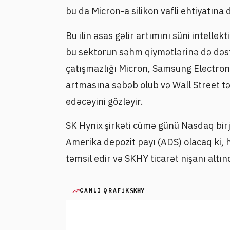
bu da Micron-a silikon vafli ehtiyatına
Bu ilin əsas gəlir artımını süni intelle
bu sektorun səhm qiymətlərinə də dəst
çatışmazlığı Micron, Samsung Electronic
artmasına səbəb olub və Wall Street t
edəcəyini gözləyir.
SK Hynix şirkəti cümə günü Nasdaq bir
Amerika depozit payı (ADS) olacaq ki, hə
təmsil edir və SKHY ticarət nişanı altın
CANLI QRAFIK
SKHY