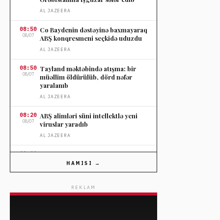
AL JAZEERA
08:50
Co Baydenin dəstəyinə baxmayaraq
08/07
ABŞ konqresmeni seçkidə uduzdu
AL JAZEERA
08:50
Tayland məktəbində atışma: bir
08/07
müəllim öldürülüb, dörd nəfər
yaralanıb
AL JAZEERA
08:20
ABŞ alimləri süni intellektlə yeni
08/07
viruslar yaradıb
AL JAZEERA
08:20
Meta Nyu-Meksikoda uşaqların psixi
08/07
sağlamlığına ziyan görə 567 milyon
HAMISI →
dollar cərimələndi
DEUTSCHE WELLE
REKLAM
08:04
Ferran Torres dünya çempionluğu
08/07
qolundan sonra moda karyerasından
danışdı