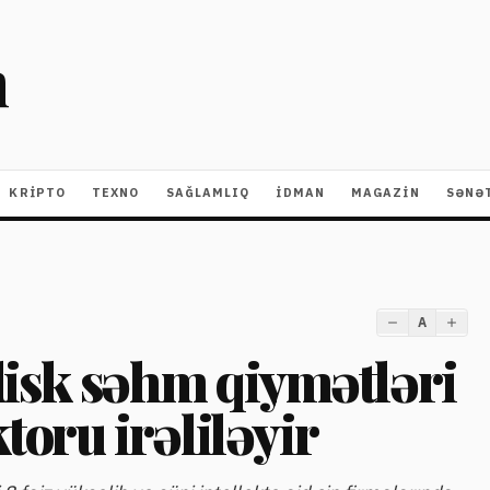
m
KRIPTO
TEXNO
SAĞLAMLIQ
İDMAN
MAGAZİN
SƏNƏ
A
isk səhm qiymətləri
ktoru irəliləyir