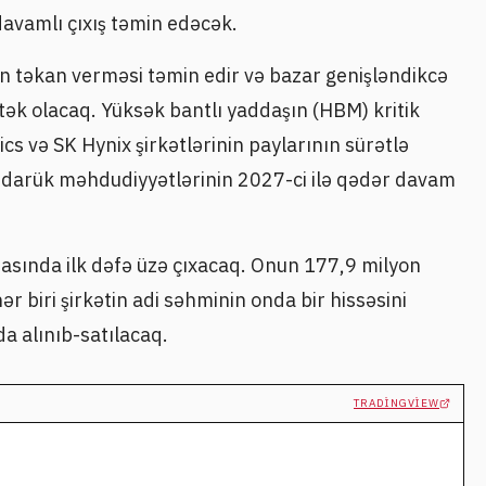
 davamlı çıxış təmin edəcək.
ktin təkan verməsi təmin edir və bazar genişləndikcə
ək olacaq. Yüksək bantlı yaddaşın (HBM) kritik
s və SK Hynix şirkətlərinin paylarının sürətlə
ədarük məhdudiyyətlərinin 2027-ci ilə qədər davam
jasında ilk dəfə üzə çıxacaq. Onun 177,9 milyon
r biri şirkətin adi səhminin onda bir hissəsini
da alınıb-satılacaq.
TRADINGVIEW