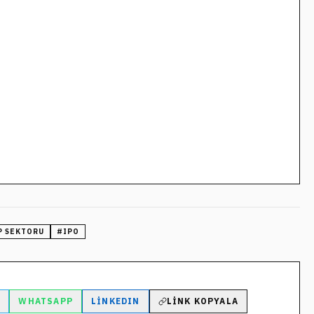
P SEKTORU
#
IPO
M
WHATSAPP
LINKEDIN
LINK KOPYALA