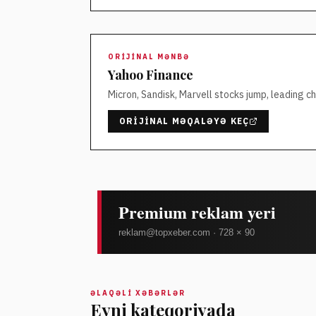
ORIJINAL MƏNBƏ
Yahoo Finance
Micron, Sandisk, Marvell stocks jump, leading ch
ORIJINAL MƏQALƏYƏ KEÇ
ƏLAQƏLI XƏBƏRLƏR
Eyni kateqoriyada