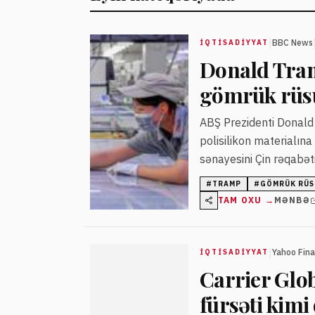
|
BBC News
İQTISADIYYAT
Donald Tramp
gömrük rüsu
ABŞ Prezidenti Donald 
polisilikon materialın
sənayesini Çin rəqabə
#
TRAMP
#
GÖMRÜK RÜ
TAM OXU →
MƏNBƏ
|
Yahoo Fin
İQTISADIYYAT
Carrier Glo
fürsəti kimi