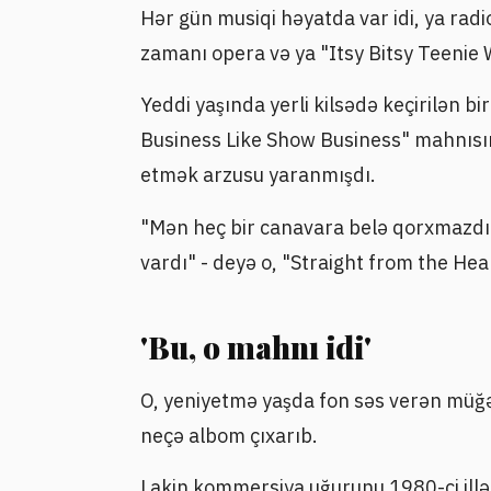
Hər gün musiqi həyatda var idi, ya rad
zamanı opera və ya "Itsy Bitsy Teenie 
Yeddi yaşında yerli kilsədə keçirilən b
Business Like Show Business" mahnısın
etmək arzusu yaranmışdı.
"Mən heç bir canavara belə qorxmazd
vardı" - deyə o, "Straight from the Hea
'Bu, o mahnı idi'
O, yeniyetmə yaşda fon səs verən müğənn
neçə albom çıxarıb.
Lakin kommersiya uğurunu 1980-ci illər