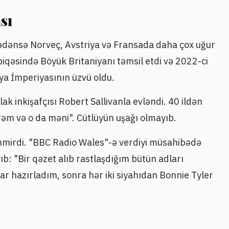
sı
rədənsə Norveç, Avstriya və Fransada daha çox uğur
qəsində Böyük Britaniyanı təmsil etdi və 2022-ci
iya İmperiyasının üzvü oldu.
mlak inkişafçısı Robert Sallivanla evləndi. 40 ildən
irəm və o da məni". Cütlüyün uşağı olmayıb.
nmirdi. "BBC Radio Wales"-ə verdiyi müsahibədə
ıb: "Bir qəzet alıb rastlaşdığım bütün adları
ar hazırladım, sonra hər iki siyahıdan Bonnie Tyler