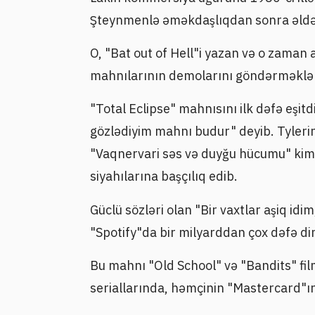
Şteynmenlə əməkdaşlıqdan sonra əldə
O, "Bat out of Hell"i yazan və o zaman
mahnılarının demolarını göndərməklə r
"Total Eclipse" mahnısını ilk dəfə eşit
gözlədiyim mahnı budur" deyib. Tyleri
"Vaqnervari səs və duyğu hücumu" kimi 
siyahılarına başçılıq edib.
Güclü sözləri olan "Bir vaxtlar aşiq id
"Spotify"da bir milyarddan çox dəfə din
Bu mahnı "Old School" və "Bandits" fil
seriallarında, həmçinin "Mastercard"ı