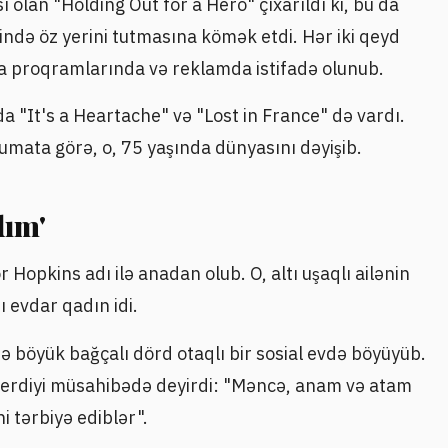
 olan "Holding Out for a Hero" çıxarıldı ki, bu da
ndə öz yerini tutmasına kömək etdi. Hər iki qeyd
ya proqramlarında və reklamda istifadə olunub.
a "It's a Heartache" və "Lost in France" də vardı.
ata görə, o, 75 yaşında dünyasını dəyişib.
dım'
 Hopkins adı ilə anadan olub. O, altı uşaqlı ailənin
 evdar qadın idi.
ə böyük bağçalı dörd otaqlı bir sosial evdə böyüyüb.
verdiyi müsahibədə deyirdi: "Məncə, anam və atam
i tərbiyə ediblər".