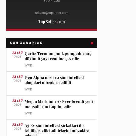
SON XƏBƏRLƏR
23:37
Çarliz Teronun punk pompadur saç
08/04
düzümü yay trendinə çevrilir
WWD
23:37
Gen Alpha nəsli və süni intellekt
08/04
əlaqələri müzakirə edildi
WWD
23:37
Meqan Marklinin As Ever brendi yeni
08/04
məhsullarını təqdim edir
WWD
23:37
Ağ Ev süni intellekt şirkətləri ilə
08/04
təhlükəsizlik tədbirlərini müzakirə
edəcək