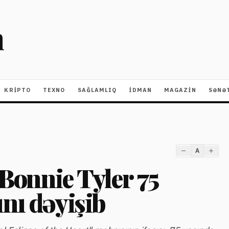
m
KRIPTO
TEXNO
SAĞLAMLIQ
İDMAN
MAGAZİN
SƏNƏ
A
Bonnie Tyler 75
nı dəyişib