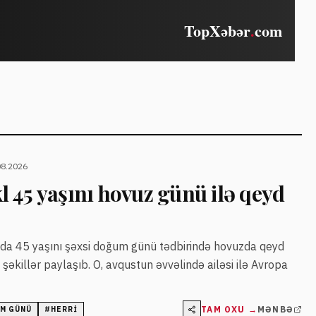
08.2026
 45 yaşını hovuz günü ilə qeyd
a 45 yaşını şəxsi doğum günü tədbirində hovuzda qeyd
şəkillər paylaşıb. O, avqustun əvvəlində ailəsi ilə Avropa
TAM OXU →
MƏNBƏ
M GÜNÜ
#
HERRI