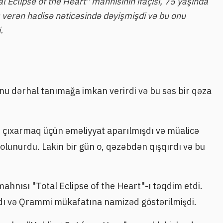
l Eclipse of the Heart" mahnısının ifaçısı, 75 yaşında
ş verən hadisə nəticəsində dəyişmişdi və bu onu
.
i onu dərhal tanımağa imkan verirdi və bu səs bir qəza
u çıxarmaq üçün əməliyyat aparılmışdı və müalicə
 olunurdu. Lakin bir gün o, qəzəbdən qışqırdı və bu
mahnısı "Total Eclipse of the Heart"-ı təqdim etdi.
rdı və Qrammi mükafatına namizəd göstərilmişdi.