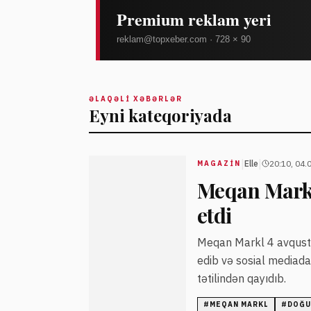
ƏLAQƏLI XƏBƏRLƏR
Eyni kateqoriyada
|
|
Elle
20:10, 04.
MAGAZİN
Meqan Markl
etdi
Meqan Markl 4 avqustd
edib və sosial mediada 
tətilindən qayıdıb.
#
MEQAN MARKL
#
DOĞU