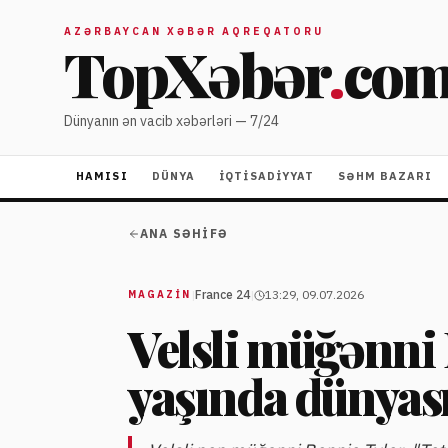
AZƏRBAYCAN XƏBƏR AQREQATORU
TopXəbər
.
co
Dünyanın ən vacib xəbərləri — 7/24
HAMISI
DÜNYA
İQTISADIYYAT
SƏHM BAZARI
ANA SƏHIFƏ
|
France 24
|
13:29, 09.07.2026
MAGAZİN
Velsli müğənni 
yaşında dünyası