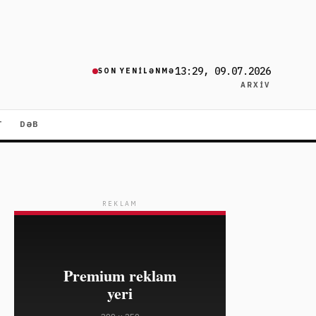
13:29, 09.07.2026
SON YENILƏNMƏ
ARXIV
T
DƏB
REKLAM