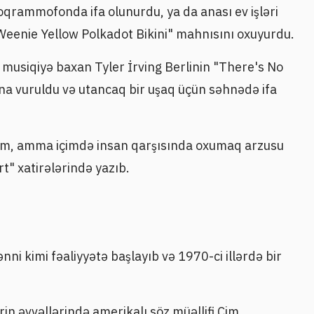
ioqrammofonda ifa olunurdu, ya da anası ev işləri
Weenie Yellow Polkadot Bikini" mahnısını oxuyurdu.
ir musiqiyə baxan Tyler İrving Berlinin "There's No
a vuruldu və utancaq bir uşaq üçün səhnədə ifa
ım, amma içimdə insan qarşısında oxumaq arzusu
rt" xatirələrində yazıb.
i kimi fəaliyyətə başlayıb və 1970-ci illərdə bir
in əvvəllərində amerikalı söz müəllifi Cim