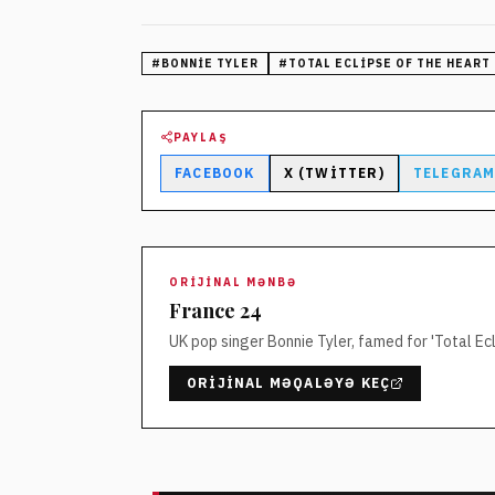
#
BONNIE TYLER
#
TOTAL ECLIPSE OF THE HEART
PAYLAŞ
FACEBOOK
X (TWITTER)
TELEGRA
ORIJINAL MƏNBƏ
France 24
UK pop singer Bonnie Tyler, famed for 'Total Ecl
ORIJINAL MƏQALƏYƏ KEÇ