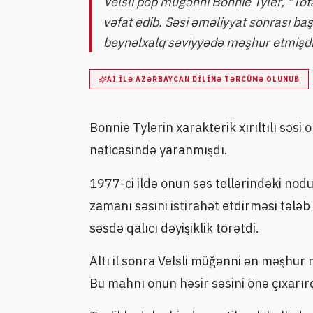
Velsli pop müğənni Bonnie Tyler, "Tota
vəfat edib. Səsi əməliyyat sonrası ba
beynəlxalq səviyyədə məşhur etmişdi
AI ILƏ AZƏRBAYCAN DILINƏ TƏRCÜMƏ OLUNUB
Bonnie Tylerin xarakterik xırıltılı səs
nəticəsində yaranmışdı.
1977-ci ildə onun səs tellərindəki nod
zamanı səsini istirahət etdirməsi tələb
səsdə qalıcı dəyişiklik törətdi.
Altı il sonra Velsli müğənni ən məşhur 
Bu mahnı onun həsir səsini önə çıxarı