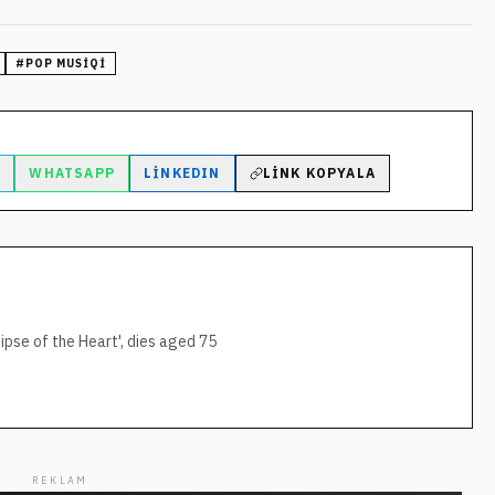
#
POP MUSIQI
M
WHATSAPP
LINKEDIN
LINK KOPYALA
ipse of the Heart', dies aged 75
REKLAM