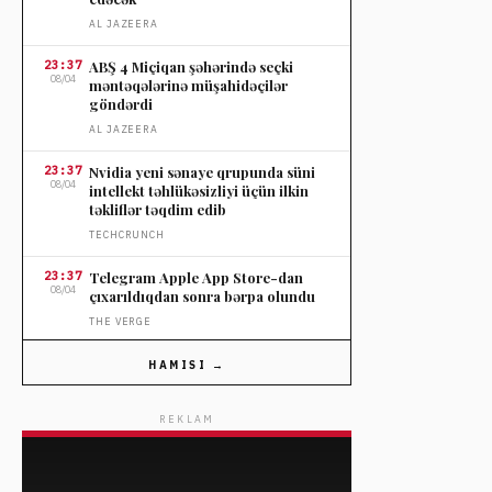
AL JAZEERA
23:37
ABŞ 4 Miçiqan şəhərində seçki
08/04
məntəqələrinə müşahidəçilər
göndərdi
AL JAZEERA
23:37
Nvidia yeni sənaye qrupunda süni
08/04
intellekt təhlükəsizliyi üçün ilkin
təkliflər təqdim edib
TECHCRUNCH
23:37
Telegram Apple App Store-dan
08/04
çıxarıldıqdan sonra bərpa olundu
THE VERGE
23:37
OpenAI-nin influencer tətili sosial
HAMISI →
08/04
mediada tənqidə səbəb oldu
THE VERGE
REKLAM
23:37
Nordstromun ildönümü satışında
08/04
seçilmiş cins şalvarlara endirim