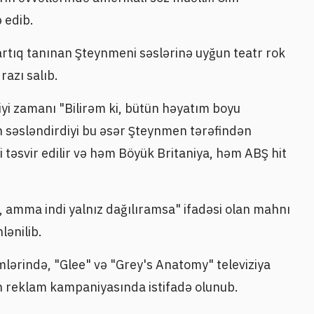
 edib.
 artıq tanınan Şteynmeni səslərinə uyğun teatr rok
azı salıb.
diyi zamanı "Bilirəm ki, bütün həyatım boyu
n səsləndirdiyi bu əsər Şteynmen tərəfindən
təsvir edilir və həm Böyük Britaniya, həm ABŞ hit
im, amma indi yalnız dağılıramsa" ifadəsi olan mahnı
lənilib.
mlərində, "Glee" və "Grey's Anatomy" televiziya
n reklam kampaniyasında istifadə olunub.