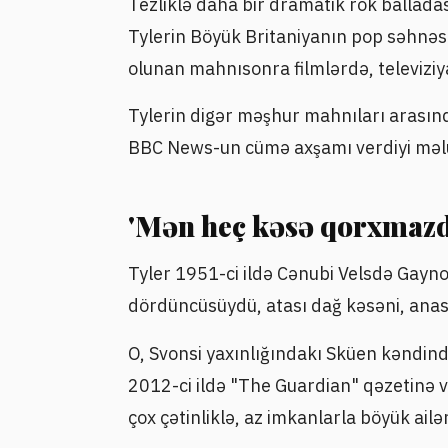
Tezliklə daha bir dramatik rok balladası
Tylerin Böyük Britaniyanın pop səhnəsi
olunan mahnısonra filmlərdə, televizi
Tylerin digər məşhur mahnıları arasınd
BBC News-un cümə axşamı verdiyi məlum
'Mən heç kəsə qorxmaz
Tyler 1951-ci ildə Cənubi Velsdə Gaynor
dördüncüsüydü, atası dağ kəsəni, anası
O, Svonsi yaxınlığındakı Sküen kəndind
2012-ci ildə "The Guardian" qəzetinə 
çox çətinliklə, az imkanlarla böyük ailən