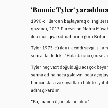
'Bonnie Tyler' yaradılma
1990-cı illərdən başlayaraq o, İngiltə
qazandı, 2013 Eurovision Mahnı Müsabi
ildə musiqiyə xidmətlərinə görə Britan
Tyler 1973-cü ildə ilk ciddi sevgilisi, ə
sonra da dedi ki, "Hələ də onu çox sev
Tyler heç vaxt doğulduğu adı çox bəyə
səhnə adına necə gəldiyini belə açıqlay
həmcinslərə və soyadlara bölüb siyahıl
adını çıxardım.
"Bu, mənim üçün əla ad oldu".