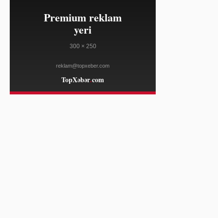
ELLE
23:10
Salvatore Ferragamo səhm qiyməti
08/04
Amerika satışları zəifliyinə görə
dəyər itirib
WWD
23:10
Marko Rubio Hörmüz Boğazında
08/04
Gömrük Sazişi üzrə irəliləyişdən
xəbər verib
WWD
23:10
Süni intellekt cins tədarük zənciri
08/04
məlumatlarını daha mürəkkəb edə
bilər
WWD
23:10
"Open USD" bazara çıxdı, "Circle"ın
08/04
bazar dəyərinə zərbə vurdu —
tərəfdaşlar isə "USDC"i dəstəkləyir
COINDESK
23:10
Lenovo "Legion Go S" cihazı
08/04
SteamOS ilə ən ucuz qiymətə