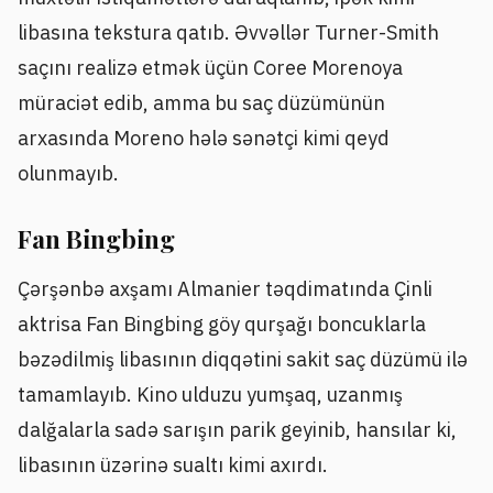
libasına tekstura qatıb. Əvvəllər Turner-Smith
saçını realizə etmək üçün Coree Morenoya
müraciət edib, amma bu saç düzümünün
arxasında Moreno hələ sənətçi kimi qeyd
olunmayıb.
Fan Bingbing
Çərşənbə axşamı Almanier təqdimatında Çinli
aktrisa Fan Bingbing göy qurşağı boncuklarla
bəzədilmiş libasının diqqətini sakit saç düzümü ilə
tamamlayıb. Kino ulduzu yumşaq, uzanmış
dalğalarla sadə sarışın parik geyinib, hansılar ki,
libasının üzərinə sualtı kimi axırdı.