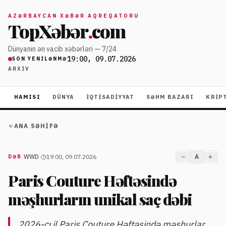
AZƏRBAYCAN XƏBƏR AQREQATORU
TopXəbər
.
com
Dünyanın ən vacib xəbərləri — 7/24
19:00, 09.07.2026
SON YENILƏNMƏ
ARXIV
HAMISI
DÜNYA
İQTISADIYYAT
SƏHM BAZARI
KRIP
ANA SƏHIFƏ
|
WWD
|
19:00, 09.07.2026
A
DƏB
Paris Couture Həftəsində
məşhurların unikal saç dəbi
2026-cı il Paris Couture Həftəsində məşhurlar