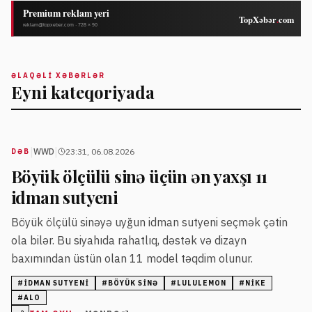
ƏLAQƏLI XƏBƏRLƏR
Eyni kateqoriyada
|
|
WWD
23:31, 06.08.2026
DƏB
Böyük ölçülü sinə üçün ən yaxşı 11
idman sutyeni
Böyük ölçülü sinəyə uyğun idman sutyeni seçmək çətin
ola bilər. Bu siyahıda rahatlıq, dəstək və dizayn
baxımından üstün olan 11 model təqdim olunur.
#
IDMAN SUTYENI
#
BÖYÜK SINƏ
#
LULULEMON
#
NIKE
#
ALO