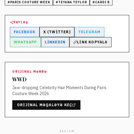
#
PARIS COUTURE WEEK
#
TEYANA TEYLOR
#
CARDI B
PAYLAŞ
FACEBOOK
X (TWITTER)
TELEGRAM
WHATSAPP
LINKEDIN
LINK KOPYALA
ORIJINAL MƏNBƏ
WWD
Jaw-dropping Celebrity Hair Moments During Paris
Couture Week 2026
ORIJINAL MƏQALƏYƏ KEÇ
REKLAM