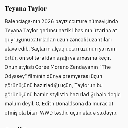
Teyana Taylor
Balenciaga-nın 2026 payız couture nümayişində
Teyana Taylor qadınsı nazik libasının üzərinə at
quyruğunu xatırladan uzun zəncəfil uzantıları
əlavə edib. Saçların alçaq ucları üzünün yarısını
örtür, ön sol tərəfdən aşağı və arxasına keçir.
Onun stylisti Coree Moreno Zendayanın "The
Odyssey" filminin dünya premyerası üçün
görünüşünü hazırladığı üçün, Taylorun bu
görünüşünü həmin stylistlə hazırladığı hələ dəqiq
məlum deyil. O, Edith Donaldsona da müraciət
etmiş ola bilər. WWD təsdiq üçün əlaqə saxlayıb.