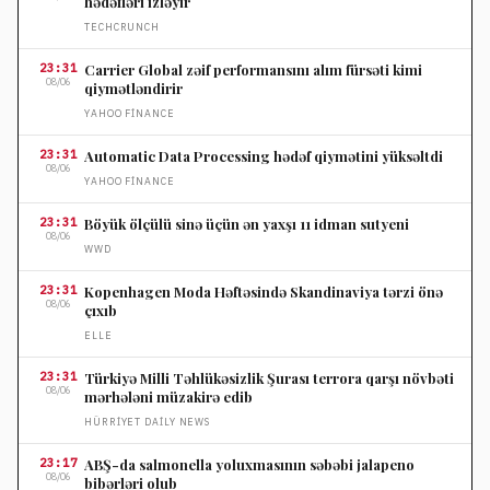
hədəfləri izləyir
TECHCRUNCH
23:31
Carrier Global zəif performansını alım fürsəti kimi
08/06
qiymətləndirir
YAHOO FINANCE
23:31
Automatic Data Processing hədəf qiymətini yüksəltdi
08/06
YAHOO FINANCE
23:31
Böyük ölçülü sinə üçün ən yaxşı 11 idman sutyeni
08/06
WWD
23:31
Kopenhagen Moda Həftəsində Skandinaviya tərzi önə
08/06
çıxıb
ELLE
23:31
Türkiyə Milli Təhlükəsizlik Şurası terrora qarşı növbəti
08/06
mərhələni müzakirə edib
HÜRRIYET DAILY NEWS
23:17
ABŞ-da salmonella yoluxmasının səbəbi jalapeno
08/06
bibərləri olub