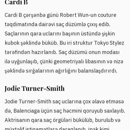
Cardi B
Cardi B çərşənbə günü Robert Wun-un couture
təqdimatında dairəvi saç düzümlə çıxış edib.
Saçlarının qara uclarını başının üstündə şişkin
kubok şəklində büküb. Bu iri struktur Tokyo Stylez
tərəfindən hazırlanıb. Saç düzümü onun modası
ilə uyğunlaşıb, çünki geometriyalı libasının və nizə
şəklində sırğalarının ağırlığını balanslaşdırırdı.
Jodie Turner-Smith
Jodie Turner-Smith saç uclarına çox əlavə etməsə
də, Balenciaga üçün saç həcmini qoruyub saxlayıb.
Aktrisanın qara saç örgüləri bükülüb, burulub və
müxtəlif istiqamətlərə daraqlanıb, ipək kimi