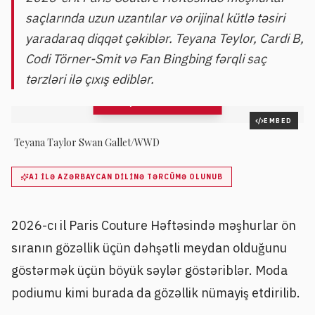
saçlarında uzun uzantılar və orijinal kütlə təsiri
yaradaraq diqqət çəkiblər. Teyana Teylor, Cardi B,
Codi Törner-Smit və Fan Bingbing fərqli saç
tərzləri ilə çıxış ediblər.
QALEREYAYA BAX
4
şəkil
EMBED
Teyana Taylor Swan Gallet/WWD
AI ILƏ AZƏRBAYCAN DILINƏ TƏRCÜMƏ OLUNUB
2026-cı il Paris Couture Həftəsində məşhurlar ön
sıranın gözəllik üçün dəhşətli meydan olduğunu
göstərmək üçün böyük səylər göstəriblər. Moda
podiumu kimi burada da gözəllik nümayiş etdirilib.