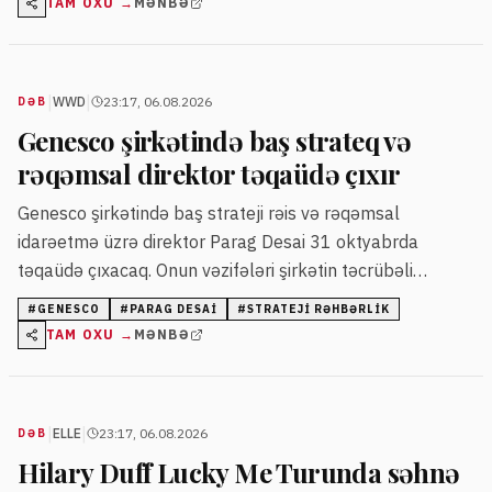
TAM OXU →
MƏNBƏ
|
|
WWD
23:17, 06.08.2026
DƏB
Genesco şirkətində baş strateq və
rəqəmsal direktor təqaüdə çıxır
Genesco şirkətində baş strateji rəis və rəqəmsal
idarəetmə üzrə direktor Parag Desai 31 oktyabrda
təqaüdə çıxacaq. Onun vəzifələri şirkətin təcrübəli
rəhbərlik üzvlərinə veriləcək.
#
GENESCO
#
PARAG DESAI
#
STRATEJI RƏHBƏRLIK
TAM OXU →
MƏNBƏ
|
|
ELLE
23:17, 06.08.2026
DƏB
Hilary Duff Lucky Me Turunda səhnə