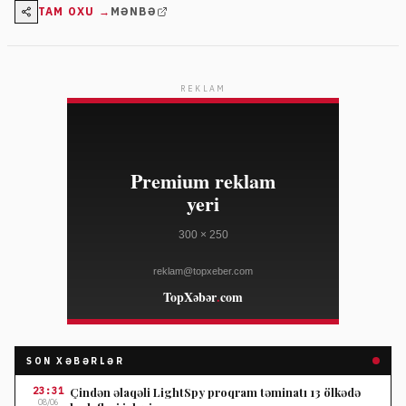
TAM OXU →
MƏNBƏ
REKLAM
SON XƏBƏRLƏR
23:31
Çindən əlaqəli LightSpy proqram təminatı 13 ölkədə
08/06