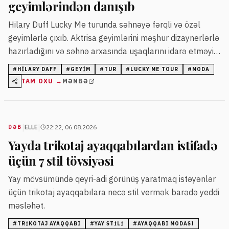
geyimlərindən danışıb
Hilary Duff Lucky Me turunda səhnəyə fərqli və özəl
geyimlərlə çıxıb. Aktrisa geyimlərini məşhur dizaynerlərlə
hazırladığını və səhnə arxasında uşaqlarını idarə etməyin
ona çətinlik yaratdığını deyib.
#
HILARY DAFF
#
GEYIM
#
TUR
#
LUCKY ME TOUR
#
MODA
TAM OXU →
MƏNBƏ
|
|
ELLE
22:22, 06.08.2026
DƏB
Yayda trikotaj ayaqqabılardan istifadə
üçün 7 stil tövsiyəsi
Yay mövsümündə qeyri-adi görünüş yaratmaq istəyənlər
üçün trikotaj ayaqqabılara necə stil vermək barədə yeddi
məsləhət.
#
TRIKOTAJ AYAQQABI
#
YAY STILI
#
AYAQQABI MODASI