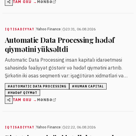
TAM OXU →
MƏNBƏ
|
|
Yahoo Finance
23:31, 06.08.2026
İQTISADIYYAT
Automatic Data Processing hədəf
qiymətini yüksəltdi
Automatic Data Processing insan kapitalı idarəetməsi
sahəsində fəaliyyət göstərir və hədəf qiymətini artırıb.
Şirkətin iki əsas seqmenti var: işəgötürən xidmətləri və
peşəkar işəgötürən.
#
AUTOMATIC DATA PROCESSING
#
HUMAN CAPITAL
#
HƏDƏF QIYMƏT
TAM OXU →
MƏNBƏ
|
|
Yahoo Finance
22:22, 06.08.2026
İQTISADIYYAT