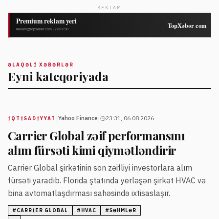
REKLAM
ƏLAQƏLI XƏBƏRLƏR
Eyni kateqoriyada
|
|
Yahoo Finance
23:31, 06.08.2026
İQTISADIYYAT
Carrier Global zəif performansını
alım fürsəti kimi qiymətləndirir
Carrier Global şirkətinin son zəifliyi investorlara alım
fürsəti yaradıb. Florida ştatında yerləşən şirkət HVAC və
bina avtomatlaşdırması sahəsində ixtisaslaşır.
#
CARRIER GLOBAL
#
HVAC
#
SƏHMLƏR