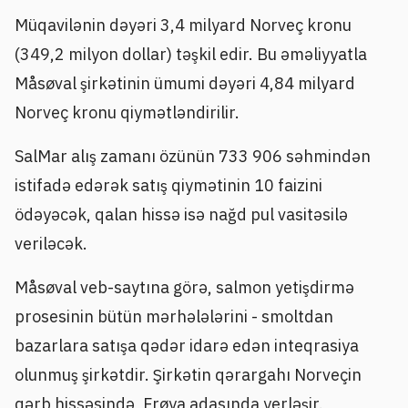
Müqavilənin dəyəri 3,4 milyard Norveç kronu
(349,2 milyon dollar) təşkil edir. Bu əməliyyatla
Måsøval şirkətinin ümumi dəyəri 4,84 milyard
Norveç kronu qiymətləndirilir.
SalMar alış zamanı özünün 733 906 səhmindən
istifadə edərək satış qiymətinin 10 faizini
ödəyəcək, qalan hissə isə nağd pul vasitəsilə
veriləcək.
Måsøval veb-saytına görə, salmon yetişdirmə
prosesinin bütün mərhələlərini - smoltdan
bazarlara satışa qədər idarə edən inteqrasiya
olunmuş şirkətdir. Şirkətin qərargahı Norveçin
qərb hissəsində, Frøya adasında yerləşir.