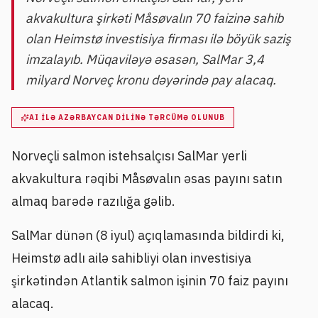
akvakultura şirkəti Måsøvalın 70 faizinə sahib
olan Heimstø investisiya firması ilə böyük saziş
imzalayıb. Müqaviləyə əsasən, SalMar 3,4
milyard Norveç kronu dəyərində pay alacaq.
AI ILƏ AZƏRBAYCAN DILINƏ TƏRCÜMƏ OLUNUB
Norveçli salmon istehsalçısı SalMar yerli
akvakultura rəqibi Måsøvalın əsas payını satın
almaq barədə razılığa gəlib.
SalMar dünən (8 iyul) açıqlamasında bildirdi ki,
Heimstø adlı ailə sahibliyi olan investisiya
şirkətindən Atlantik salmon işinin 70 faiz payını
alacaq.