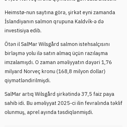
Heimstø-nun saytına görə, şirkət eyni zamanda
İslandiyanın salmon qrupuna Kaldvík-ə də
investisiya edib.
Ötən il SalMar Wilsgård salmon istehsalçısını
birləşmə yolu ilə satın almaq üçün razılaşma
imzalamışdı. O zaman əməliyyatın dəyəri 1,76
milyard Norveç kronu (168,8 milyon dollar)
qiymətləndirilmişdi.
SalMar artıq Wilsgård şirkətində 37,5 faiz paya
sahib idi. Bu əməliyyat 2025-ci ilin fevralında təklif
olunmuş, aprel ayında təsdiqlənmişdi.