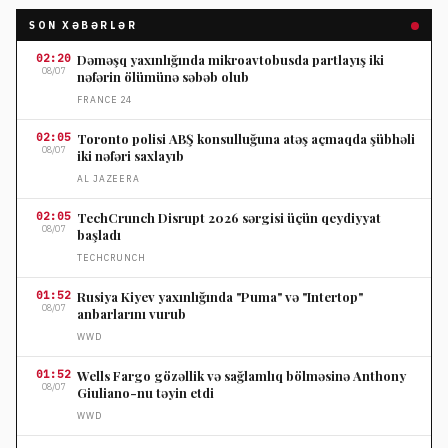
SON XƏBƏRLƏR
02:20
Dəməşq yaxınlığında mikroavtobusda partlayış iki
08/07
nəfərin ölümünə səbəb olub
FRANCE 24
02:05
Toronto polisi ABŞ konsulluğuna atəş açmaqda şübhəli
08/07
iki nəfəri saxlayıb
AL JAZEERA
02:05
TechCrunch Disrupt 2026 sərgisi üçün qeydiyyat
08/07
başladı
TECHCRUNCH
01:52
Rusiya Kiyev yaxınlığında "Puma" və "Intertop"
08/07
anbarlarını vurub
WWD
01:52
Wells Fargo gözəllik və sağlamlıq bölməsinə Anthony
08/07
Giuliano-nu təyin etdi
WWD