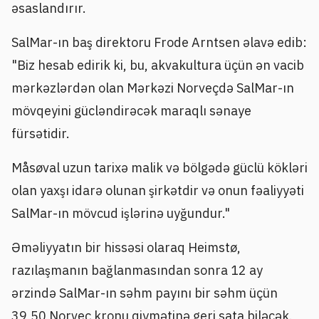
əsaslandırır.
SalMar-ın baş direktoru Frode Arntsen əlavə edib:
"Biz hesab edirik ki, bu, akvakultura üçün ən vacib
mərkəzlərdən olan Mərkəzi Norveçdə SalMar-ın
mövqeyini gücləndirəcək maraqlı sənaye
fürsətidir.
Måsøval uzun tarixə malik və bölgədə güclü kökləri
olan yaxşı idarə olunan şirkətdir və onun fəaliyyəti
SalMar-ın mövcud işlərinə uyğundur."
Əməliyyatın bir hissəsi olaraq Heimstø,
razılaşmanın bağlanmasından sonra 12 ay
ərzində SalMar-ın səhm payını bir səhm üçün
39,50 Norveç kronu qiymətinə geri sata biləcək.