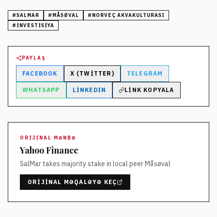
#
SALMAR
#
MÅSØVAL
#
NORVEÇ AKVAKULTURASI
#
INVESTISIYA
PAYLAŞ
FACEBOOK
X (TWITTER)
TELEGRAM
WHATSAPP
LINKEDIN
LINK KOPYALA
ORIJINAL MƏNBƏ
Yahoo Finance
SalMar takes majority stake in local peer Måsøval
ORIJINAL MƏQALƏYƏ KEÇ