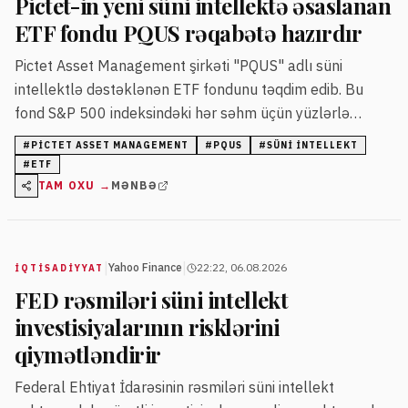
Pictet-in yeni süni intellektə əsaslanan
ETF fondu PQUS rəqabətə hazırdır
Pictet Asset Management şirkəti "PQUS" adlı süni
intellektlə dəstəklənən ETF fondunu təqdim edib. Bu
fond S&P 500 indeksindəki hər səhm üçün yüzlərlə
xüsusiyyəti təhlil edərək qısa müddətli gəlir proqnozları
#
PICTET ASSET MANAGEMENT
#
PQUS
#
SÜNI İNTELLEKT
verir və bazar anomaliyalarını aşkarlayaraq riskə nəzarət
#
ETF
edir.
TAM OXU →
MƏNBƏ
|
|
Yahoo Finance
22:22, 06.08.2026
İQTISADIYYAT
FED rəsmiləri süni intellekt
investisiyalarının risklərini
qiymətləndirir
Federal Ehtiyat İdarəsinin rəsmiləri süni intellekt