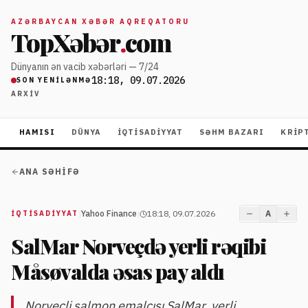
AZƏRBAYCAN XƏBƏR AQREQATORU
TopXəbər
.
com
Dünyanın ən vacib xəbərləri — 7/24
18:18, 09.07.2026
SON YENILƏNMƏ
ARXIV
HAMISI
DÜNYA
İQTISADIYYAT
SƏHM BAZARI
KRIP
ANA SƏHIFƏ
|
Yahoo Finance
|
18:18, 09.07.2026
A
İQTISADIYYAT
SalMar Norveçdə yerli rəqibi
Måsøvalda əsas pay aldı
Norveçli salmon emalçısı SalMar, yerli