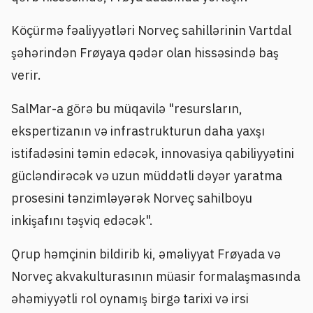
Köçürmə fəaliyyətləri Norveç sahillərinin Vartdal
şəhərindən Frøyaya qədər olan hissəsində baş
verir.
SalMar-a görə bu müqavilə "resursların,
ekspertizanın və infrastrukturun daha yaxşı
istifadəsini təmin edəcək, innovasiya qabiliyyətini
gücləndirəcək və uzun müddətli dəyər yaratma
prosesini tənzimləyərək Norveç sahilboyu
inkişafını təşviq edəcək".
Qrup həmçinin bildirib ki, əməliyyat Frøyada və
Norveç akvakulturasının müasir formalaşmasında
əhəmiyyətli rol oynamış birgə tarixi və irsi