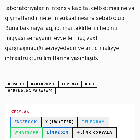
laboratoriyaların intensiv kapital cəlb etməsinə və
qiymətləndirmələrin yüksəlməsinə səbəb olub.
Buna baxmayaraq, ictimai təkliflərin həcmli
miqyası sənayenin əvvəllər heç vaxt
qarşılaşmadığı səviyyədədir və artıq maliyyə
infrastrukturu limitlərinə yaxınlaşıb.
#
SPACEX
#
ANTHROPIC
#
OPENAI
#
IPO
#
TEXNOLOGIYA BAZARI
PAYLAŞ
FACEBOOK
X (TWITTER)
TELEGRAM
WHATSAPP
LINKEDIN
LINK KOPYALA