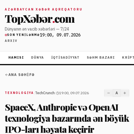
AZƏRBAYCAN XƏBƏR AQREQATORU
TopXəbər
.
com
Dünyanın ən vacib xəbərləri — 7/24
19:00, 09.07.2026
SON YENILƏNMƏ
ARXIV
HAMISI
DÜNYA
İQTISADIYYAT
SƏHM BAZARI
KRIP
ANA SƏHIFƏ
|
TechCrunch
|
19:00, 09.07.2026
A
TEXNOLOGIYA
SpaceX, Anthropic və OpenAI
texnologiya bazarında ən böyük
IPO-ları həyata keçirir