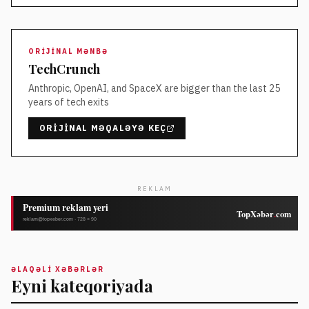
ORIJINAL MƏNBƏ
TechCrunch
Anthropic, OpenAI, and SpaceX are bigger than the last 25
years of tech exits
ORIJINAL MƏQALƏYƏ KEÇ
REKLAM
ƏLAQƏLI XƏBƏRLƏR
Eyni kateqoriyada