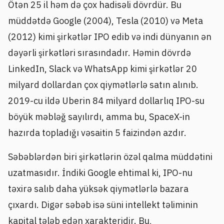
Ötən 25 il həm də çox hadisəli dövrdür. Bu
müddətdə Google (2004), Tesla (2010) və Meta
(2012) kimi şirkətlər IPO edib və indi dünyanın ən
dəyərli şirkətləri sırasındadır. Həmin dövrdə
LinkedIn, Slack və WhatsApp kimi şirkətlər 20
milyard dollardan çox qiymətlərlə satın alınıb.
2019-cu ildə Uberin 84 milyard dollarlıq IPO-su
böyük məbləğ sayılırdı, amma bu, SpaceX-in
hazırda topladığı vəsaitin 5 faizindən azdır.
Səbəblərdən biri şirkətlərin özəl qalma müddətini
uzatmasıdır. İndiki Google ehtimal ki, IPO-nu
təxirə salıb daha yüksək qiymətlərlə bazara
çıxardı. Digər səbəb isə süni intellekt təliminin
kapital tələb edən xarakteridir. Bu,