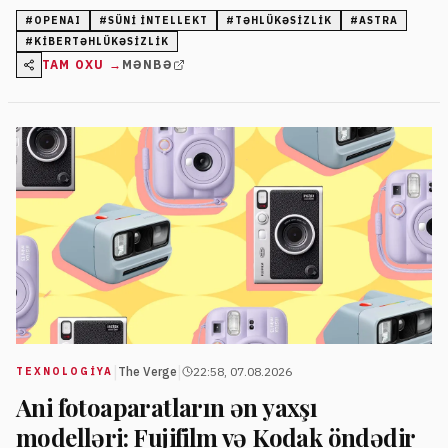
mümkün təhlükələrini qiymətləndirir və əlavə qoruyucu
#
OPENAI
#
SÜNI INTELLEKT
#
TƏHLÜKƏSIZLIK
#
ASTRA
tədbirlər tətbiq edir.
#
KIBERTƏHLÜKƏSIZLIK
TAM OXU →
MƏNBƏ
|
|
The Verge
22:58, 07.08.2026
TEXNOLOGIYA
Ani fotoaparatların ən yaxşı
modelləri: Fujifilm və Kodak öndədir