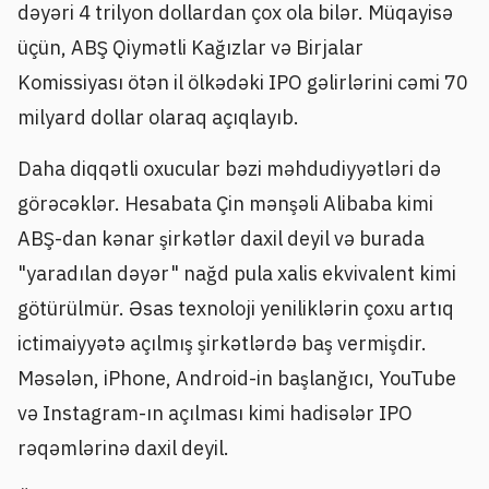
dəyəri 4 trilyon dollardan çox ola bilər. Müqayisə
üçün, ABŞ Qiymətli Kağızlar və Birjalar
Komissiyası ötən il ölkədəki IPO gəlirlərini cəmi 70
milyard dollar olaraq açıqlayıb.
Daha diqqətli oxucular bəzi məhdudiyyətləri də
görəcəklər. Hesabata Çin mənşəli Alibaba kimi
ABŞ-dan kənar şirkətlər daxil deyil və burada
"yaradılan dəyər" nağd pula xalis ekvivalent kimi
götürülmür. Əsas texnoloji yeniliklərin çoxu artıq
ictimaiyyətə açılmış şirkətlərdə baş vermişdir.
Məsələn, iPhone, Android-in başlanğıcı, YouTube
və Instagram-ın açılması kimi hadisələr IPO
rəqəmlərinə daxil deyil.