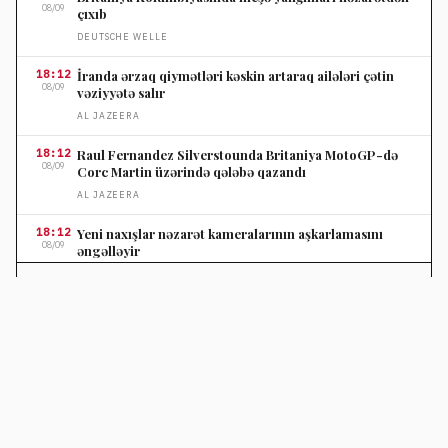
08/09
çıxıb
DEUTSCHE WELLE
18:12
İranda ərzaq qiymətləri kəskin artaraq ailələri çətin
08/09
vəziyyətə salır
AL JAZEERA
18:12
Raul Fernandez Silverstounda Britaniya MotoGP-də
08/09
Corc Martin üzərində qələbə qazandı
AL JAZEERA
18:12
Yeni naxışlar nəzarət kameralarının aşkarlamasını
08/09
əngəlləyir
TECHCRUNCH
HAMISI →
17:40
Rusiya və Ukrayna sərhəd bölgələrində gecə reydləri
08/09
davam edir
REKLAM
FRANCE 24
17:40
İndoneziyada meşə yanğınları səbəbindən milli park
08/09
bağlanıb
AL JAZEERA