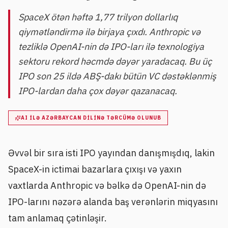
SpaceX ötən həftə 1,77 trilyon dollarlıq
qiymətləndirmə ilə birjaya çıxdı. Anthropic və
tezliklə OpenAI-nin də IPO-ları ilə texnologiya
sektoru rekord həcmdə dəyər yaradacaq. Bu üç
IPO son 25 ildə ABŞ-dakı bütün VC dəstəklənmiş
IPO-lardan daha çox dəyər qazanacaq.
AI ILƏ AZƏRBAYCAN DILINƏ TƏRCÜMƏ OLUNUB
Əvvəl bir sıra isti IPO yayından danışmışdıq, lakin
SpaceX-in ictimai bazarlara çıxışı və yaxın
vaxtlarda Anthropic və bəlkə də OpenAI-nin də
IPO-larını nəzərə alanda baş verənlərin miqyasını
tam anlamaq çətinləşir.