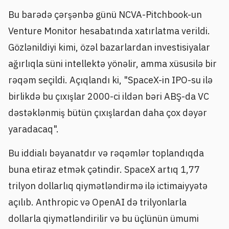
Bu barədə çərşənbə günü NCVA-Pitchbook-un
Venture Monitor hesabatında xatırlatma verildi.
Gözlənildiyi kimi, özəl bazarlardan investisiyalar
ağırlıqla süni intellektə yönəlir, amma xüsusilə bir
rəqəm seçildi. Açıqlandı ki, "SpaceX-in IPO-su ilə
birlikdə bu çıxışlar 2000-ci ildən bəri ABŞ-da VC
dəstəklənmiş bütün çıxışlardan daha çox dəyər
yaradacaq".
Bu iddialı bəyanatdır və rəqəmlər toplandıqda
buna etiraz etmək çətindir. SpaceX artıq 1,77
trilyon dollarlıq qiymətləndirmə ilə ictimaiyyətə
açılıb. Anthropic və OpenAI də trilyonlarla
dollarla qiymətləndirilir və bu üçlünün ümumi