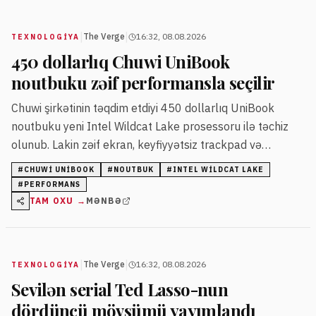
|
|
The Verge
16:32, 08.08.2026
TEXNOLOGIYA
450 dollarlıq Chuwi UniBook
noutbuku zəif performansla seçilir
Chuwi şirkətinin təqdim etdiyi 450 dollarlıq UniBook
noutbuku yeni Intel Wildcat Lake prosessoru ilə təchiz
olunub. Lakin zəif ekran, keyfiyyətsiz trackpad və
məhdud yaddaş istifadəçi məmnuniyyətini azaldıb. Aparat
#
CHUWI UNIBOOK
#
NOUTBUK
#
INTEL WILDCAT LAKE
performansı və uzunmüddətli dəstək məsələləri tənqid
#
PERFORMANS
olunur.
TAM OXU →
MƏNBƏ
|
|
The Verge
16:32, 08.08.2026
TEXNOLOGIYA
Sevilən serial Ted Lasso-nun
dördüncü mövsümü yayımlandı