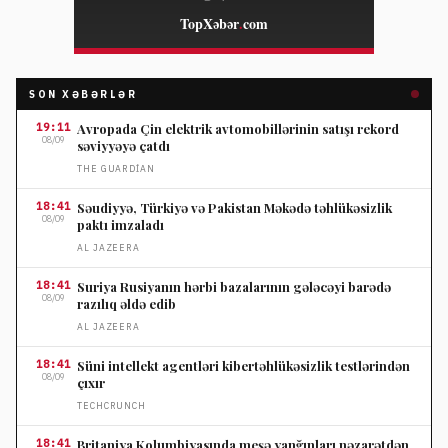
SON XƏBƏRLƏR
19:11
Avropada Çin elektrik avtomobillərinin satışı rekord
08/09
səviyyəyə çatdı
THE GUARDIAN
18:41
Səudiyyə, Türkiyə və Pakistan Məkədə təhlükəsizlik
08/09
paktı imzaladı
AL JAZEERA
18:41
Suriya Rusiyanın hərbi bazalarının gələcəyi barədə
08/09
razılıq əldə edib
AL JAZEERA
18:41
Süni intellekt agentləri kibertəhlükəsizlik testlərindən
08/09
çıxır
TECHCRUNCH
18:41
Britaniya Kolumbiyasında meşə yanğınları nəzarətdən