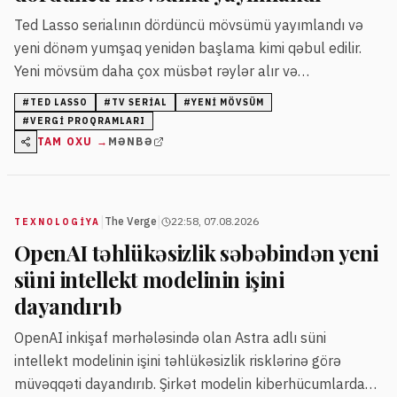
Ted Lasso serialının dördüncü mövsümü yayımlandı və
yeni dönəm yumşaq yenidən başlama kimi qəbul edilir.
Yeni mövsüm daha çox müsbət rəylər alır və
tamaşaçılara müsbət duyğular ötürür.
#
TED LASSO
#
TV SERIAL
#
YENI MÖVSÜM
#
VERGI PROQRAMLARI
TAM OXU →
MƏNBƏ
|
|
The Verge
22:58, 07.08.2026
TEXNOLOGIYA
OpenAI təhlükəsizlik səbəbindən yeni
süni intellekt modelinin işini
dayandırıb
OpenAI inkişaf mərhələsində olan Astra adlı süni
intellekt modelinin işini təhlükəsizlik risklərinə görə
müvəqqəti dayandırıb. Şirkət modelin kiberhücumlardakı