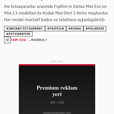
Ani fotoaparatlar arasında Fujifilm-in Instax Mini Evo və
Mini 13 modelləri ilə Kodak Mini Shot 3 Retro məşhurdur.
Hər model müxtəlif büdcə və tələblərə uyğunlaşdırılıb.
#
INSTANT FOTOAPARAT
#
FUJIFILM
#
KODAK
#
POLAROID
#
FOTOQRAFIYA
TAM OXU →
MƏNBƏ
REKLAM