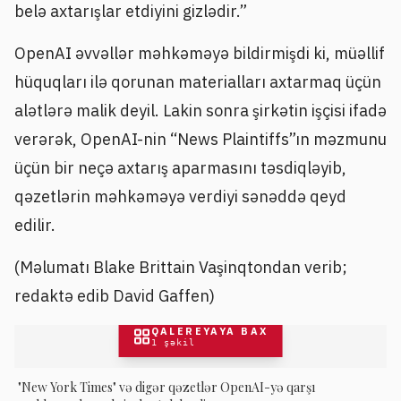
belə axtarışlar etdiyini gizlədir.”
OpenAI əvvəllər məhkəməyə bildirmişdi ki, müəllif
hüquqları ilə qorunan materialları axtarmaq üçün
alətlərə malik deyil. Lakin sonra şirkətin işçisi ifadə
verərək, OpenAI-nin “News Plaintiffs”ın məzmunu
üçün bir neçə axtarış aparmasını təsdiqləyib,
qəzetlərin məhkəməyə verdiyi sənəddə qeyd
edilir.
(Məlumatı Blake Brittain Vaşinqtondan verib;
redaktə edib David Gaffen)
QALEREYAYA BAX
1
şəkil
"New York Times" və digər qəzetlər OpenAI-yə qarşı