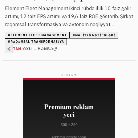
Element Fleet Management ikinci rübdə illik 10 faiz gəlir
artımı, 12 faiz EPS artımı və 19,6 faiz ROE göstərib. Şirkət
rəqəmsal transformasiya və avtonom nəqliyyat
xidmətlərini genişləndirir.
#
ELEMENT FLEET MANAGEMENT
#
MALIYYƏ NƏTICƏLƏRI
#
RƏQƏMSAL TRANSFORMASIYA
TAM OXU →
MƏNBƏ
REKLAM