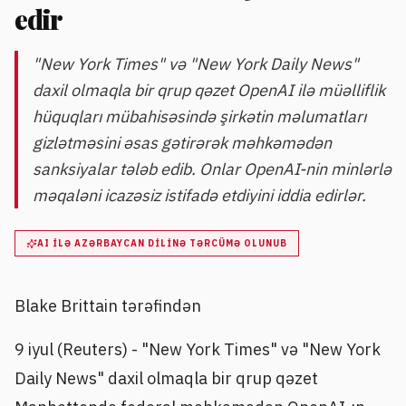
edir
"New York Times" və "New York Daily News"
daxil olmaqla bir qrup qəzet OpenAI ilə müəlliflik
hüquqları mübahisəsində şirkətin məlumatları
gizlətməsini əsas gətirərək məhkəmədən
sanksiyalar tələb edib. Onlar OpenAI-nin minlərlə
məqaləni icazəsiz istifadə etdiyini iddia edirlər.
AI ILƏ AZƏRBAYCAN DILINƏ TƏRCÜMƏ OLUNUB
Blake Brittain tərəfindən
9 iyul (Reuters) - "New York Times" və "New York
Daily News" daxil olmaqla bir qrup qəzet