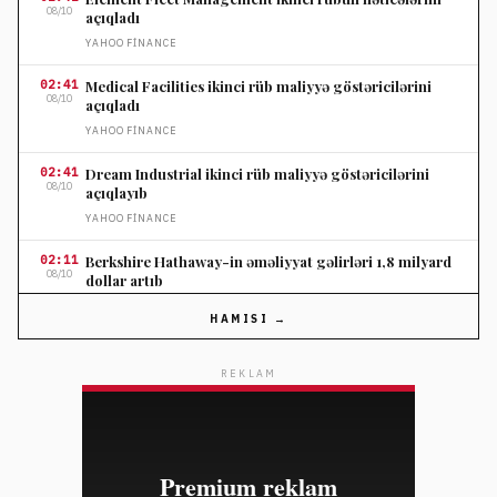
08/10
açıqladı
YAHOO FINANCE
02:41
Medical Facilities ikinci rüb maliyyə göstəricilərini
08/10
açıqladı
YAHOO FINANCE
02:41
Dream Industrial ikinci rüb maliyyə göstəricilərini
08/10
açıqlayıb
YAHOO FINANCE
02:11
Berkshire Hathaway-in əməliyyat gəlirləri 1,8 milyard
08/10
dollar artıb
YAHOO FINANCE
HAMISI →
02:11
Shopify səhm qiyməti optimist gəlir proqnozu ilə 30
08/10
faiz yüksəlib
REKLAM
YAHOO FINANCE
02:11
Suze Orman pensiya annuitetində səhv seçimin maliyyə
08/10
itkilərinə səbəb ola biləcəyini xəbərdar etdi
YAHOO FINANCE