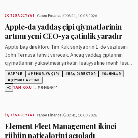
|
|
Yahoo Finance
03:11, 10.08.2026
İQTISADIYYAT
Apple-da yaddaş çipi qiymətlərinin
artımı yeni CEO-ya çətinlik yaradır
Apple baş direktoru Tim Kuk sentyabrın 1-də vəzifəsini
John Ternusa təhvil verəcək. Ancaq yaddaş çiplərinin
qiymətlərinin yüksəlməsi şirkətin fəaliyyətinə mənfi təsir
göstərir və Ternusu qısa müddətdə çətin vəziyyətə
#
APPLE
#
MEMORIYA ÇIPI
#
BAŞ DIREKTOR
#
SƏHMLƏR
salacaq.
#
QIYMƏT ARTIMI
TAM OXU →
MƏNBƏ
|
|
Yahoo Finance
02:41, 10.08.2026
İQTISADIYYAT
Element Fleet Management ikinci
rübün nəticələrini açıqladı