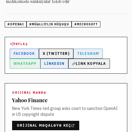
məhkəmədə sanksiyalar tələb edir
#
OPENAI
#
MÜƏLLIFLIK HÜQUQU
#
MICROSOFT
PAYLAŞ
FACEBOOK
X (TWITTER)
TELEGRAM
WHATSAPP
LINKEDIN
LINK KOPYALA
ORIJINAL MƏNBƏ
Yahoo Finance
New York Times-led group asks court to sanction OpenAI
in US copyright dispute
ORIJINAL MƏQALƏYƏ KEÇ