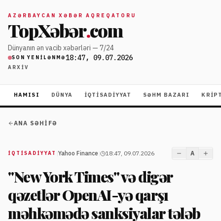
AZƏRBAYCAN XƏBƏR AQREQATORU
TopXəbər
.
com
Dünyanın ən vacib xəbərləri — 7/24
18:47, 09.07.2026
SON YENILƏNMƏ
ARXIV
HAMISI
DÜNYA
İQTISADIYYAT
SƏHM BAZARI
KRIP
ANA SƏHIFƏ
|
Yahoo Finance
|
18:47, 09.07.2026
A
İQTISADIYYAT
"New York Times" və digər
qəzetlər OpenAI-yə qarşı
məhkəmədə sanksiyalar tələb