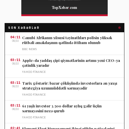
SON XƏBƏRLƏR
04:11
Cənubi Afrikanın xüsusi təyinatlıları polisin yüksək
08/10
rütbəli əməkdaşının qətlində ittiham olunub
BBC NEWS
03:11
Apple-da yaddaş çipi qiymətlərinin artımı yeni CEO-ya
08/10
çətinlik yaradır
YAHOO FINANCE
03:11
Tarix göstərir: bazar çöküşündə investorlara ən yaxşı
08/10
strategiya uzunmüddətli sərmayədir
YAHOO FINANCE
03:11
61 yaşlı investor 3.500 dollar aylıq gəlir üçün
08/10
sərmayəsini necə qurub
YAHOO FINANCE
02:41
Element Fleet Management ikinci rübün nəticələrini