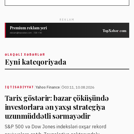
REKLAM
ƏLAQƏLI XƏBƏRLƏR
Eyni kateqoriyada
|
|
Yahoo Finance
03:11, 10.08.2026
İQTISADIYYAT
Tarix göstərir: bazar çöküşündə
investorlara ən yaxşı strategiya
uzunmüddətli sərmayədir
S&P 500 və Dow Jones indeksləri oxşar rekord