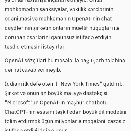
məhkəmədən sanksiyalar, vəkillik xərclərinin
ödənilməsi və məhkəmənin OpenAI-nin chat
qeydlərinin şirkətin onların müəllif hüquqları ilə
qorunan əsərlərini qanunsuz istifadə etdiyini
təsdiq etməsini istəyirlər.
OpenAI sözçüləri bu məsələ ilə bağlı şərh tələbinə
dərhal cavab verməyib.
İddianı ilk dəfə ötən il "New York Times" qaldırıb.
Şirkət və onun ən böyük maliyyə dəstəkçisi
"Microsoft"un OpenAI-ın məşhur chatbotu
ChatGPT-nin əsasını təşkil edən böyük dil modelini
təlim etdirmək üçün milyonlarla məqaləni icazəsiz
istifadə etdiyi iddia olunur.