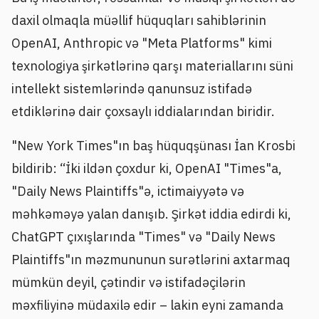
daxil olmaqla müəllif hüquqları sahiblərinin
OpenAI, Anthropic və "Meta Platforms" kimi
texnologiya şirkətlərinə qarşı materiallarını süni
intellekt sistemlərində qanunsuz istifadə
etdiklərinə dair çoxsaylı iddialarından biridir.
"New York Times"ın baş hüquqşünası İan Krosbi
bildirib: “İki ildən çoxdur ki, OpenAI "Times"a,
"Daily News Plaintiffs"ə, ictimaiyyətə və
məhkəməyə yalan danışıb. Şirkət iddia edirdi ki,
ChatGPT çıxışlarında "Times" və "Daily News
Plaintiffs"ın məzmununun surətlərini axtarmaq
mümkün deyil, çətindir və istifadəçilərin
məxfiliyinə müdaxilə edir – lakin eyni zamanda