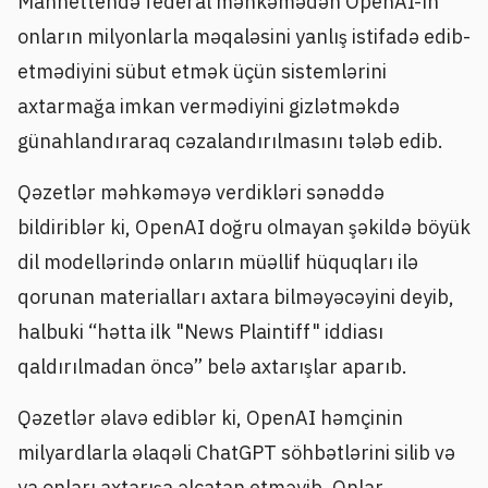
Manhettendə federal məhkəmədən OpenAI-ın
onların milyonlarla məqaləsini yanlış istifadə edib-
etmədiyini sübut etmək üçün sistemlərini
axtarmağa imkan vermədiyini gizlətməkdə
günahlandıraraq cəzalandırılmasını tələb edib.
Qəzetlər məhkəməyə verdikləri sənəddə
bildiriblər ki, OpenAI doğru olmayan şəkildə böyük
dil modellərində onların müəllif hüquqları ilə
qorunan materialları axtara bilməyəcəyini deyib,
halbuki “hətta ilk "News Plaintiff" iddiası
qaldırılmadan öncə” belə axtarışlar aparıb.
Qəzetlər əlavə ediblər ki, OpenAI həmçinin
milyardlarla əlaqəli ChatGPT söhbətlərini silib və
ya onları axtarışa əlçatan etməyib. Onlar