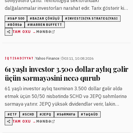
səviyyələrə çatıb. Texnologiya sektorundakı
dalğalanmalar investorları narahat edir. Tarix göstərir ki,
S&P 500 indeksi 20 illik dövrdə stabil müsbət gəlir verir.
#
S&P 500
#
BAZAR ÇÖKÜŞÜ
#
INVESTISIYA STRATEGIYASI
#
BÖRSƏ
#
WARREN BUFFETT
TAM OXU →
MƏNBƏ
|
|
Yahoo Finance
03:11, 10.08.2026
İQTISADIYYAT
61 yaşlı investor 3.500 dollar aylıq gəlir
üçün sərmayəsini necə qurub
61 yaşlı investor aylıq təxminən 3.500 dollar gəlir əldə
etmək üçün 50/50 nisbətində SCHD və JEPQ səhmlərinə
sərmayə yatırır. JEPQ yüksək dividendlər verir, lakin
NASDAQ opsionlarının volatilliyi risk yaradır.
#
ETF
#
SCHD
#
JEPQ
#
SƏRMAYƏ
#
TƏQAÜD
TAM OXU →
MƏNBƏ