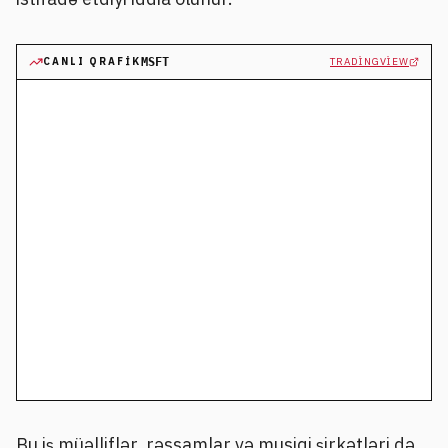
CANLI QRAFIK
MSFT
TRADINGVIEW
Bu iş müəlliflər, rəssamlar və musiqi şirkətləri də