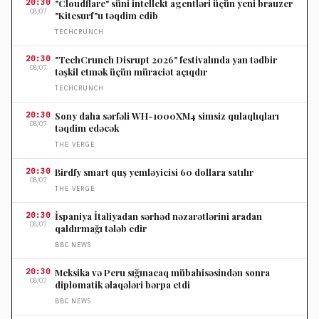
20:30
"Cloudflare" süni intellekt agentləri üçün yeni brauzer
08/07
"Kitesurf"u təqdim edib
TECHCRUNCH
20:30
"TechCrunch Disrupt 2026" festivalında yan tədbir
08/07
təşkil etmək üçün müraciət açıqdır
TECHCRUNCH
20:30
Sony daha sərfəli WH-1000XM4 simsiz qulaqlıqları
08/07
təqdim edəcək
THE VERGE
20:30
Birdfy smart quş yemləyicisi 60 dollara satılır
08/07
THE VERGE
20:30
İspaniya İtaliyadan sərhəd nəzarətlərini aradan
08/07
qaldırmağı tələb edir
BBC NEWS
20:30
Meksika və Peru sığınacaq mübahisəsindən sonra
08/07
diplomatik əlaqələri bərpa etdi
BBC NEWS