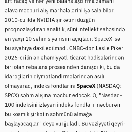
artıracaq və hər yeni balanslaşdırma zamanı
əlavə məcburi alış mərhələlərini işə sala bilər.
2010-cu ildə NVIDIA şirkətini düzgün
proqnozlaşdıran analitik, süni intellekt sahəsində
ən yaxşı 10 səhm siyahısını açıqladı; SpaceX isə
bu siyahıya daxil edilmədi. CNBC-dən Leslie Piker
2026-cı ilin ən əhəmiyyətli ticarət hadisələrindən
biri olan rebalans prosesindən danışdı ki, bu da
idarəçilərin qiymətləndirmələrindən asılı
olmayaraq, indeks fondlarını
SpaceX
(NASDAQ:
SPCX) səhm alışına məcbur edəcək. O, "Nasdaq-
100 indeksini izləyən indeks fondları məcburən
bu kosmik şirkətin səhmünü almağa
başlayacaqlar" deyə vurğuladı. Bu vəziyyəti qeyri-