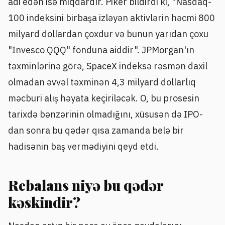
adi edən isə miqdardır. Piker bildirdi ki, "Nasdaq-
100 indeksini birbaşa izləyən aktivlərin həcmi 800
milyard dollardan çoxdur və bunun yarıdan çoxu
"Invesco QQQ" fonduna aiddir". JPMorgan'ın
təxminlərinə görə, SpaceX indeksə rəsmən daxil
olmadan əvvəl təxminən 4,3 milyard dollarlıq
məcburi alış həyata keçiriləcək. O, bu prosesin
tarixdə bənzərinin olmadığını, xüsusən də IPO-
dan sonra bu qədər qısa zamanda belə bir
hadisənin baş vermədiyini qeyd etdi.
Rebalans niyə bu qədər
kəskindir?