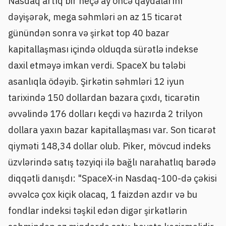
Nasdaq artıq bir neçə ay öncə qaydalarını
dəyişərək, mega səhmləri ən az 15 ticarət
günündən sonra və şirkət top 40 bazar
kapitallaşması içində olduqda sürətlə indekse
daxil etməyə imkan verdi. SpaceX bu tələbi
asanlıqla ödəyib. Şirkətin səhmləri 12 iyun
tarixində 150 dollardan bazara çıxdı, ticarətin
əvvəlində 176 dolları keçdi və hazırda 2 trilyon
dollara yaxın bazar kapitallaşması var. Son ticarət
qiyməti 148,34 dollar olub. Piker, mövcud indeks
üzvlərində satış təzyiqi ilə bağlı narahatlıq barədə
diqqətli danışdı: "SpaceX-in Nasdaq-100-də çəkisi
əvvəlcə çox kiçik olacaq, 1 faizdən azdır və bu
fondlar indeksi təşkil edən digər şirkətlərin