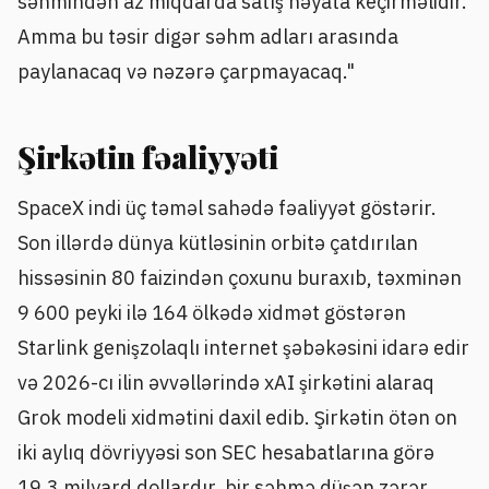
səhmindən az miqdarda satış həyata keçirməlidir.
Amma bu təsir digər səhm adları arasında
paylanacaq və nəzərə çarpmayacaq."
Şirkətin fəaliyyəti
SpaceX indi üç təməl sahədə fəaliyyət göstərir.
Son illərdə dünya kütləsinin orbitə çatdırılan
hissəsinin 80 faizindən çoxunu buraxıb, təxminən
9 600 peyki ilə 164 ölkədə xidmət göstərən
Starlink genişzolaqlı internet şəbəkəsini idarə edir
və 2026-cı ilin əvvəllərində xAI şirkətini alaraq
Grok modeli xidmətini daxil edib. Şirkətin ötən on
iki aylıq dövriyyəsi son SEC hesabatlarına görə
19,3 milyard dollardır, bir səhmə düşən zərər