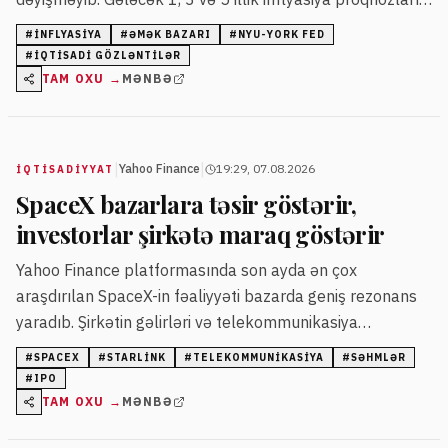
sabit qalıb, ev təsərrüfatları isə maliyyə vəziyyətlərinə
#
INFLYASIYA
#
ƏMƏK BAZARI
#
NYU-YORK FED
dair qiymətləndirmələrini yaxşılaşdırıb.
#
IQTISADI GÖZLƏNTILƏR
TAM OXU →
MƏNBƏ
|
|
Yahoo Finance
19:29, 07.08.2026
İQTISADIYYAT
SpaceX bazarlara təsir göstərir,
investorlar şirkətə maraq göstərir
Yahoo Finance platformasında son ayda ən çox
araşdırılan SpaceX-in fəaliyyəti bazarda geniş rezonans
yaradıb. Şirkətin gəlirləri və telekommunikasiya
sektorundakı təsiri diqqət çəkir.
#
SPACEX
#
STARLINK
#
TELEKOMMUNIKASIYA
#
SƏHMLƏR
#
IPO
TAM OXU →
MƏNBƏ