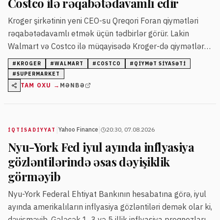
Costco ilə rəqabətədavamlı edir
Kroger şirkətinin yeni CEO-su Qreqori Foran qiymətləri
rəqabətədavamlı etmək üçün tədbirlər görür. Lakin
Walmart və Costco ilə müqayisədə Kroger-də qiymətlər
hələ də daha yüksək qalır.
#
KROGER
#
WALMART
#
COSTCO
#
QIYMƏT SIYASƏTI
#
SUPERMARKET
TAM OXU →
MƏNBƏ
|
|
Yahoo Finance
20:30, 07.08.2026
İQTISADIYYAT
Nyu-York Fed iyul ayında inflyasiya
gözləntilərində əsas dəyişiklik
görməyib
Nyu-York Federal Ehtiyat Bankının hesabatına görə, iyul
ayında amerikalıların inflyasiya gözləntiləri demək olar ki,
dəyişməyib. Gələcək 1, 3 və 5 illik inflyasiya proqnozları