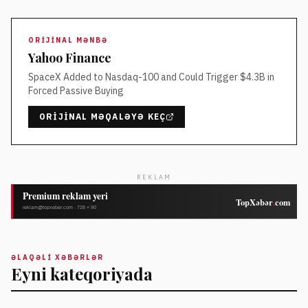
ORIJINAL MƏNBƏ
Yahoo Finance
SpaceX Added to Nasdaq-100 and Could Trigger $4.3B in
Forced Passive Buying
ORIJINAL MƏQALƏYƏ KEÇ
REKLAM
ƏLAQƏLI XƏBƏRLƏR
Eyni kateqoriyada