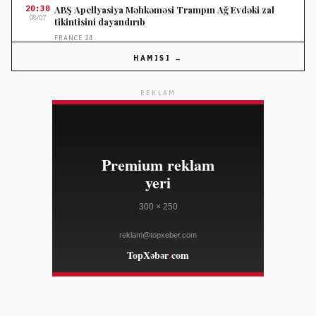
20:30
ABŞ Apellyasiya Məhkəməsi Trampın Ağ Evdəki zal
08/07
tikintisini dayandırıb
FRANCE 24
HAMISI →
20:30
Meta uşaqların təhlükəsizliyi ilə bağlı 567 milyon dollar
08/07
cərimələndi
REKLAM
FRANCE 24
20:30
UEFA FIFA prezidenti İnnfantinonun üzründən sonra
08/07
boykotu davam etdirir
FRANCE 24
20:30
İspaniya İtaliyaya sərhəd yoxlamalarının
08/07
dayandırılmasını tələb edir
DEUTSCHE WELLE
20:30
Hilary Duff "Lucky Me" turunda Gianvito Rossi
08/07
dizaynlarını təqdim edib
WWD
20:30
Hannah Einbinder payız modasında “The Row”
08/07
loafersləri ilə ilham verir