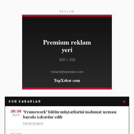
REKLAM
SON XƏBƏRLƏR
20:30
"Framework" bütün müştərilərini məlumat sızması
08/07
barədə xəbərdar edib
TECHCRUNCH