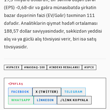
(EPS) -0,68-dir və gəlirə münasibətdə şirkətin
bazar dəyərinin faizi (EV/Gəlir) təxminən 111
dəfədir. Analitiklərin qiymət hədəfi ortalaması
188,57 dollar səviyyəsindədir, səkkizdən yeddisi
alış və ya güclü alış tövsiyəsi verir, biri isə satış
tövsiyəsidir.
#
SPACEX
#
NASDAQ-100
#
INDEKS REBALANSI
#
SPCX
PAYLAŞ
FACEBOOK
X (TWITTER)
TELEGRAM
WHATSAPP
LINKEDIN
LINK KOPYALA