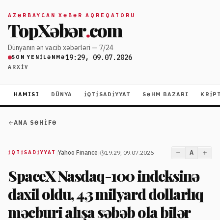
AZƏRBAYCAN XƏBƏR AQREQATORU
TopXəbər
.
com
Dünyanın ən vacib xəbərləri — 7/24
19:29, 09.07.2026
SON YENILƏNMƏ
ARXIV
HAMISI
DÜNYA
İQTISADIYYAT
SƏHM BAZARI
KRIP
ANA SƏHIFƏ
|
Yahoo Finance
|
19:29, 09.07.2026
A
İQTISADIYYAT
SpaceX Nasdaq-100 indeksinə
daxil oldu, 4,3 milyard dollarlıq
məcburi alışa səbəb ola bilər