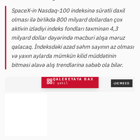
SpaceX-in Nasdaq-100 indeksinə sürətli daxil
olması ilə birlikdə 800 milyard dollardan çox
aktivin izlədiyi indeks fondları təxminən 4,3
milyard dollar dəyərində məcburi alışa məruz
qalacaq. İndeksdəki azad səhm sayının az olması
və yaxın aylarda mümkün kilid müddətinin
bitməsi əlavə alış trendlərinə səbəb ola bilər.
QALEREYAYA BAX
2
şəkil
EMBED