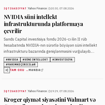
|
|
Yahoo Finance
20:30, 07.08.2026
İQTISADIYYAT
NVIDIA süni intellekt
infrastrukturunda platformaya
çevrilir
Sands Capital investisiya fondu 2026-cı ilin II rüb
hesabatında NVIDIA-nın sürətlə böyüyən süni intellekt
infrastrukturu bazarında genişlənməsini vurğulayıb.
Şirkətin gəlirləri və səhmdarların gəlirləri artıb, biznes
#
NVIDIA
#
SÜNI INTELLEKT
#
INVESTISIYA
sahəsini GPU-dan sistem səviyyəli təminata qədər
#
YARIMKEÇIRICILƏR
genişləndirir.
TAM OXU →
MƏNBƏ
|
|
Yahoo Finance
19:29, 07.08.2026
İQTISADIYYAT
Kroger qiymət siyasətini Walmart və