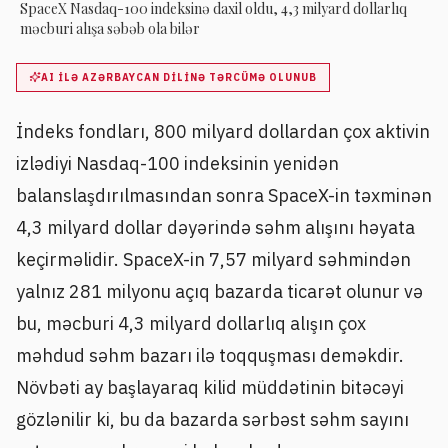
SpaceX Nasdaq-100 indeksinə daxil oldu, 4,3 milyard dollarlıq
məcburi alışa səbəb ola bilər
AI ILƏ AZƏRBAYCAN DILINƏ TƏRCÜMƏ OLUNUB
İndeks fondları, 800 milyard dollardan çox aktivin
izlədiyi Nasdaq-100 indeksinin yenidən
balanslaşdırılmasından sonra SpaceX-in təxminən
4,3 milyard dollar dəyərində səhm alışını həyata
keçirməlidir. SpaceX-in 7,57 milyard səhmindən
yalnız 281 milyonu açıq bazarda ticarət olunur və
bu, məcburi 4,3 milyard dollarlıq alışın çox
məhdud səhm bazarı ilə toqquşması deməkdir.
Növbəti ay başlayaraq kilid müddətinin bitəcəyi
gözlənilir ki, bu da bazarda sərbəst səhm sayını