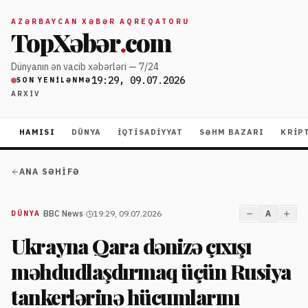
AZƏRBAYCAN XƏBƏR AQREQATORU
TopXəbər
.
com
Dünyanın ən vacib xəbərləri — 7/24
19:29, 09.07.2026
SON YENILƏNMƏ
ARXIV
HAMISI
DÜNYA
İQTISADIYYAT
SƏHM BAZARI
KRIP
ANA SƏHIFƏ
|
BBC News
|
19:29, 09.07.2026
A
DÜNYA
Ukrayna Qara dənizə çıxışı
məhdudlaşdırmaq üçün Rusiya
tankerlərinə hücumlarını