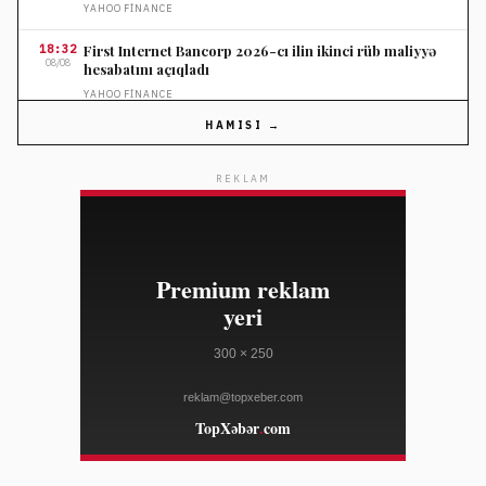
YAHOO FINANCE
18:32
First Internet Bancorp 2026-cı ilin ikinci rüb maliyyə
08/08
hesabatını açıqladı
YAHOO FINANCE
HAMISI →
18:32
Meqan Markl qızı Lilibetin ona cəsarət verdiyini deyib
08/08
ELLE
REKLAM
18:32
ABŞ Senatı Trampın müttəfiqi Todd Blanşı Baş
08/08
Prokuror təyin etdi
DEUTSCHE WELLE
18:32
İran Hörmüz Boğazı üzrə Omanla razılaşmanı
08/08
müzakirə edir
AL JAZEERA
18:32
FIFA prezidenti İnfantino UEFA-nın ödəniş iddialarını
08/08
rədd edir
AL JAZEERA
18:02
Pauline Ferrand-Prévot qadınlar arasında Tour de
08/08
France yarışından çəkildi