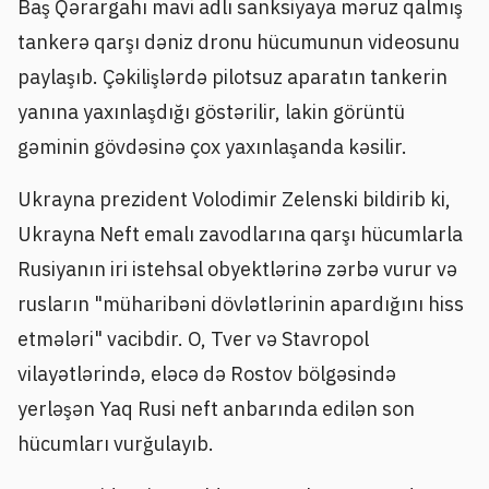
Baş Qərargahı mavi adlı sanksiyaya məruz qalmış
tankerə qarşı dəniz dronu hücumunun videosunu
paylaşıb. Çəkilişlərdə pilotsuz aparatın tankerin
yanına yaxınlaşdığı göstərilir, lakin görüntü
gəminin gövdəsinə çox yaxınlaşanda kəsilir.
Ukrayna prezident Volodimir Zelenski bildirib ki,
Ukrayna Neft emalı zavodlarına qarşı hücumlarla
Rusiyanın iri istehsal obyektlərinə zərbə vurur və
rusların "müharibəni dövlətlərinin apardığını hiss
etmələri" vacibdir. O, Tver və Stavropol
vilayətlərində, eləcə də Rostov bölgəsində
yerləşən Yaq Rusi neft anbarında edilən son
hücumları vurğulayıb.