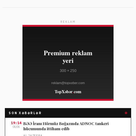
REKLAM
SON XƏBƏRLƏR
19:14
BƏƏ İranı Hörmüz Boğazında ADNOC tankeri
08/08
hücumunda ittiham edib
AL JAZEERA