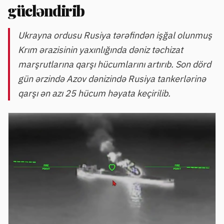
gücləndirib
Ukrayna ordusu Rusiya tərəfindən işğal olunmuş
Krım ərazisinin yaxınlığında dəniz təchizat
marşrutlarına qarşı hücumlarını artırıb. Son dörd
gün ərzində Azov dənizində Rusiya tankerlərinə
qarşı ən azı 25 hücum həyata keçirilib.