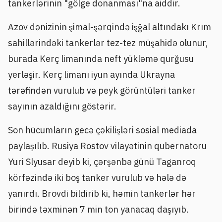
tankerlərinin "gölge donanması"na aiddir.
Azov dənizinin şimal-şərqində işğal altındakı Krım
sahillərindəki tankerlər tez-tez müşahidə olunur,
burada Kerç limanında neft yükləmə qurğusu
yerləşir. Kerç limanı iyun ayında Ukrayna
tərəfindən vurulub və peyk görüntüləri tanker
sayının azaldığını göstərir.
Son hücumların gecə çəkilişləri sosial mediada
paylaşılıb. Rusiya Rostov vilayətinin qubernatoru
Yuri Slyusar deyib ki, çərşənbə günü Taganroq
körfəzində iki boş tanker vurulub və hələ də
yanırdı. Brovdi bildirib ki, həmin tankerlər hər
birində təxminən 7 min ton yanacaq daşıyıb.