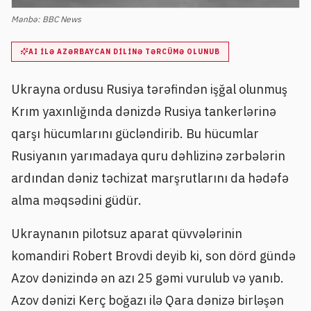
Mənbə:
BBC News
AI ILƏ AZƏRBAYCAN DILINƏ TƏRCÜMƏ OLUNUB
Ukrayna ordusu Rusiya tərəfindən işğal olunmuş
Krım yaxınlığında dənizdə Rusiya tankerlərinə
qarşı hücumlarını gücləndirib. Bu hücumlar
Rusiyanın yarımadaya quru dəhlizinə zərbələrin
ardından dəniz təchizat marşrutlarını da hədəfə
alma məqsədini güdür.
Ukraynanın pilotsuz aparat qüvvələrinin
komandiri Robert Brovdi deyib ki, son dörd gündə
Azov dənizində ən azı 25 gəmi vurulub və yanıb.
Azov dənizi Kerç boğazı ilə Qara dənizə birləşən