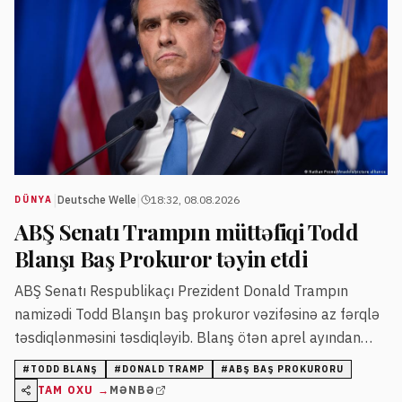
|
|
Deutsche Welle
18:32, 08.08.2026
DÜNYA
ABŞ Senatı Trampın müttəfiqi Todd
Blanşı Baş Prokuror təyin etdi
ABŞ Senatı Respublikaçı Prezident Donald Trampın
namizədi Todd Blanşın baş prokuror vəzifəsinə az fərqlə
təsdiqlənməsini təsdiqləyib. Blanş ötən aprel ayından
müvəqqəti olaraq səlahiyyətlərini icra edib və bundan
#
TODD BLANŞ
#
DONALD TRAMP
#
ABŞ BAŞ PROKURORU
əvvəl Trampın şəxsi müdafiəçisi olub.
TAM OXU →
MƏNBƏ