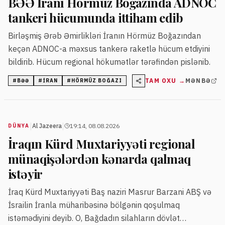
BƏƏ İranı Hörmüz Boğazında ADNOC
tankeri hücumunda ittiham edib
Birləşmiş Ərəb Əmirlikləri İranın Hörmüz Boğazından
keçən ADNOC-a məxsus tankerə raketlə hücum etdiyini
bildirib. Hücum regional hökumətlər tərəfindən pislənib.
TAM OXU →
MƏNBƏ
#
BƏƏ
#
İRAN
#
HÖRMÜZ BOĞAZI
|
|
Al Jazeera
19:14, 08.08.2026
DÜNYA
İraqın Kürd Muxtariyyəti regional
münaqişələrdən kənarda qalmaq
istəyir
İraq Kürd Muxtariyyəti Baş naziri Masrur Barzani ABŞ və
İsrailin İranla müharibəsinə bölgənin qoşulmaq
istəmədiyini deyib. O, Bağdadın silahların dövlət