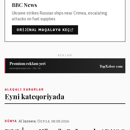
BBC News
Ukraine strikes Russian ships near Crimea, escalating
attacks on fuel supplies
ORIJINAL MƏQALƏYƏ KEÇ
REKLAM
ƏLAQƏLI XƏBƏRLƏR
Eyni kateqoriyada
|
|
Al Jazeera
19:14, 08.08.2026
DÜNYA