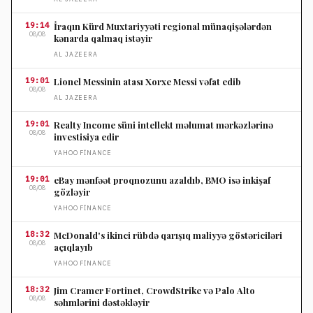
19:14
İraqın Kürd Muxtariyyəti regional münaqişələrdən
08/08
kənarda qalmaq istəyir
AL JAZEERA
19:01
Lionel Messinin atası Xorxe Messi vəfat edib
08/08
AL JAZEERA
19:01
Realty Income süni intellekt məlumat mərkəzlərinə
08/08
investisiya edir
YAHOO FINANCE
19:01
eBay mənfəət proqnozunu azaldıb, BMO isə inkişaf
08/08
gözləyir
YAHOO FINANCE
18:32
McDonald's ikinci rübdə qarışıq maliyyə göstəriciləri
08/08
açıqlayıb
YAHOO FINANCE
18:32
Jim Cramer Fortinet, CrowdStrike və Palo Alto
08/08
səhmlərini dəstəkləyir