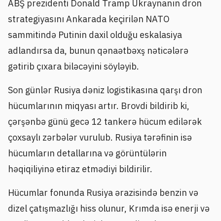
ABŞ prezidenti Donald Tramp Ukraynanın dron
strategiyasını Ankarada keçirilən NATO
sammitində Putinin daxil olduğu eskalasiya
adlandırsa da, bunun qənaətbəxş nəticələrə
gətirib çıxara biləcəyini söyləyib.
Son günlər Rusiya dəniz logistikasına qarşı dron
hücumlarının miqyası artır. Brovdi bildirib ki,
çərşənbə günü gecə 12 tankerə hücum edilərək
çoxsaylı zərbələr vurulub. Rusiya tərəfinin isə
hücumların detallarına və görüntülərin
həqiqiliyinə etiraz etmədiyi bildirilir.
Hücumlar fonunda Rusiya ərazisində benzin və
dizel çatışmazlığı hiss olunur, Krımda isə enerji və