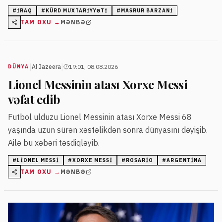
nəzarətinə verilməsi təşəbbüsünü dəstəklədiyini bildirib.
#
İRAQ
#
KÜRD MUXTARIYYƏTI
#
MASRUR BARZANI
TAM OXU →
MƏNBƏ
|
|
Al Jazeera
19:01, 08.08.2026
DÜNYA
Lionel Messinin atası Xorxe Messi
vəfat edib
Futbol ulduzu Lionel Messinin atası Xorxe Messi 68
yaşında uzun sürən xəstəlikdən sonra dünyasını dəyişib.
Ailə bu xəbəri təsdiqləyib.
#
LIONEL MESSI
#
XORXE MESSI
#
ROSARIO
#
ARGENTINА
TAM OXU →
MƏNBƏ