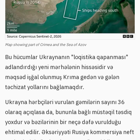
Map showing part of Crimea and the Sea of Azov
Bu hücumlar Ukraynanın "loqistika qapanması"
adlandırdığı yeni mərhələnin hissəsidir və
məqsəd işğal olunmuş Krıma gedən və gələn
təchizat yollarını bağlamaqdır.
Ukrayna hərbçiləri vurulan gəmilərin sayını 36
olaraq açıqlasa da, bununla bağlı müstəqil təsdiq
yoxdur və bəzilərinin bir neçə dəfə vurulduğu
ehtimal edilir. Əksəriyyəti Rusiya kommersiya neft