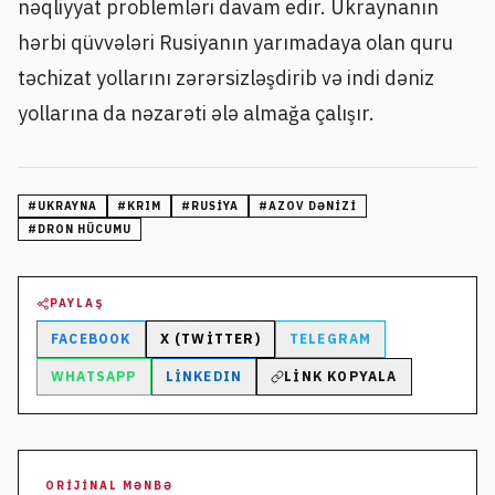
nəqliyyat problemləri davam edir. Ukraynanın
hərbi qüvvələri Rusiyanın yarımadaya olan quru
təchizat yollarını zərərsizləşdirib və indi dəniz
yollarına da nəzarəti ələ almağa çalışır.
#
UKRAYNA
#
KRIM
#
RUSIYA
#
AZOV DƏNIZI
#
DRON HÜCUMU
PAYLAŞ
FACEBOOK
X (TWITTER)
TELEGRAM
WHATSAPP
LINKEDIN
LINK KOPYALA
ORIJINAL MƏNBƏ