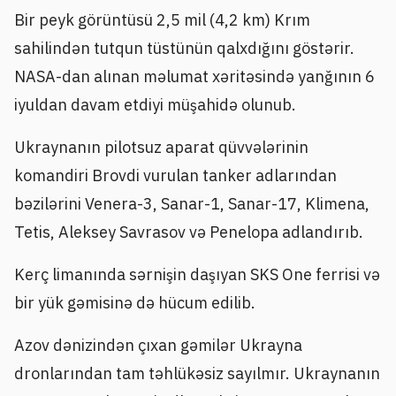
Bir peyk görüntüsü 2,5 mil (4,2 km) Krım
sahilindən tutqun tüstünün qalxdığını göstərir.
NASA-dan alınan məlumat xəritəsində yanğının 6
iyuldan davam etdiyi müşahidə olunub.
Ukraynanın pilotsuz aparat qüvvələrinin
komandiri Brovdi vurulan tanker adlarından
bəzilərini Venera-3, Sanar-1, Sanar-17, Klimena,
Tetis, Aleksey Savrasov və Penelopa adlandırıb.
Kerç limanında sərnişin daşıyan SKS One ferrisi və
bir yük gəmisinə də hücum edilib.
Azov dənizindən çıxan gəmilər Ukrayna
dronlarından tam təhlükəsiz sayılmır. Ukraynanın