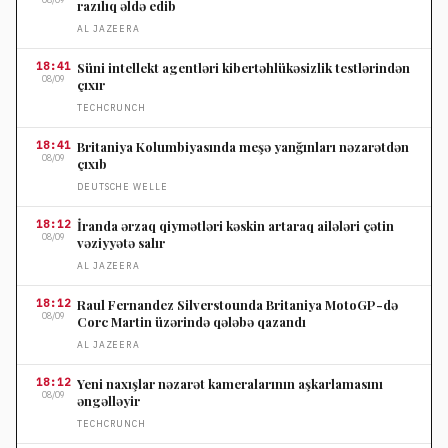
razılıq əldə edib
AL JAZEERA
18:41
Süni intellekt agentləri kibertəhlükəsizlik testlərindən
08/09
çıxır
TECHCRUNCH
18:41
Britaniya Kolumbiyasında meşə yanğınları nəzarətdən
08/09
çıxıb
DEUTSCHE WELLE
18:12
İranda ərzaq qiymətləri kəskin artaraq ailələri çətin
08/09
vəziyyətə salır
AL JAZEERA
18:12
Raul Fernandez Silverstounda Britaniya MotoGP-də
08/09
Corc Martin üzərində qələbə qazandı
AL JAZEERA
18:12
Yeni naxışlar nəzarət kameralarının aşkarlamasını
08/09
əngəlləyir
TECHCRUNCH