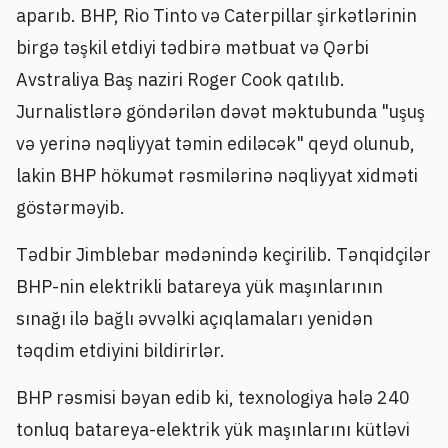
aparıb. BHP, Rio Tinto və Caterpillar şirkətlərinin
birgə təşkil etdiyi tədbirə mətbuat və Qərbi
Avstraliya Baş naziri Roger Cook qatılıb.
Jurnalistlərə göndərilən dəvət məktubunda "uşuş
və yerinə nəqliyyat təmin ediləcək" qeyd olunub,
lakin BHP hökumət rəsmilərinə nəqliyyat xidməti
göstərməyib.
Tədbir Jimblebar mədənində keçirilib. Tənqidçilər
BHP-nin elektrikli batareya yük maşınlarının
sınağı ilə bağlı əvvəlki açıqlamaları yenidən
təqdim etdiyini bildirirlər.
BHP rəsmisi bəyan edib ki, texnologiya hələ 240
tonluq batareya-elektrik yük maşınlarını kütləvi