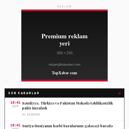
REKLAM
SON XƏBƏRLƏR
18:41
Səudiyyə, Türkiyə və Pakistan Məkədə təhlükəsizlik
08/09
paktı imzaladı
AL JAZEERA
18:41
Suriya Rusiyanın hərbi bazalarının gələcəyi barədə
08/09