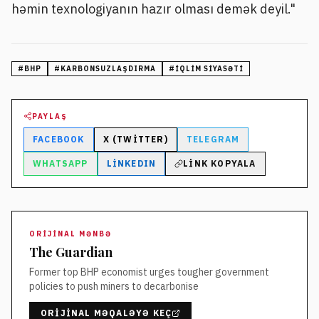
həmin texnologiyanın hazır olması demək deyil."
#
BHP
#
KARBONSUZLAŞDIRMA
#
IQLIM SIYASƏTI
PAYLAŞ
FACEBOOK
X (TWITTER)
TELEGRAM
WHATSAPP
LINKEDIN
LINK KOPYALA
ORIJINAL MƏNBƏ
The Guardian
Former top BHP economist urges tougher government
policies to push miners to decarbonise
ORIJINAL MƏQALƏYƏ KEÇ