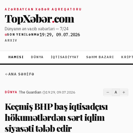
AZƏRBAYCAN XƏBƏR AQREQATORU
TopXəbər
.
com
Dünyanın ən vacib xəbərləri — 7/24
19:29, 09.07.2026
SON YENILƏNMƏ
ARXIV
HAMISI
DÜNYA
İQTISADIYYAT
SƏHM BAZARI
KRIP
ANA SƏHIFƏ
|
The Guardian
|
19:29, 09.07.2026
A
DÜNYA
Keçmiş BHP baş iqtisadçısı
hökumətlərdən sərt iqlim
siyasəti tələb edir