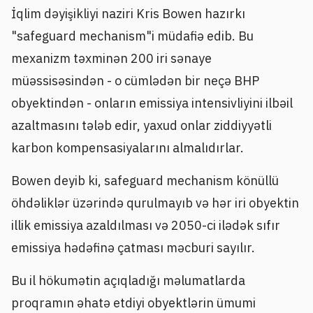
İqlim dəyişikliyi naziri Kris Bowen hazırkı
"safeguard mechanism"i müdafiə edib. Bu
mexanizm təxminən 200 iri sənaye
müəssisəsindən - o cümlədən bir neçə BHP
obyektindən - onların emissiya intensivliyini ilbəil
azaltmasını tələb edir, yaxud onlar ziddiyyətli
karbon kompensasiyalarını almalıdırlar.
Bowen deyib ki, safeguard mechanism könüllü
öhdəliklər üzərində qurulmayıb və hər iri obyektin
illik emissiya azaldılması və 2050-ci ilədək sıfır
emissiya hədəfinə çatması məcburi sayılır.
Bu il hökumətin açıqladığı məlumatlarda
proqramın əhatə etdiyi obyektlərin ümumi