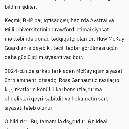
bildirmişdilər.
Keçmiş BHP baş iqtisadçısı, hazırda Avstraliya
Milli Universitetinin Crawford ictimai siyasət
məktəbində qonaq tədqiqatçı olan Dr. Huw McKay
Guardian-a deyib ki, təcili tədbir görülməsi üçün
daha güclü iqlim siyasəti vacibdir.
2024-cü ildə şirkəti tərk edən McKay iqlim siyasəti
üzrə eminent iqtisadçı Ross Garnaut ilə razılaşıb
ki, şirkətlərin könüllü karbonsuzlaşdırma
öhdəlikləri qeyri-sabitdir və hökumətin sərt
siyasəti tələb olunur.
O bildirir: "Bu, tamamilə doğrudur. Ən ideal