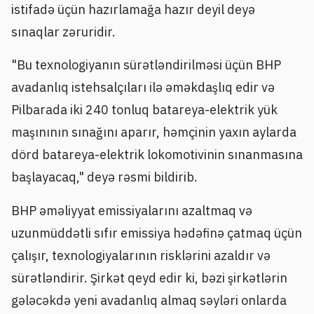
istifadə üçün hazırlamağa hazır deyil deyə
sınaqlar zəruridir.
"Bu texnologiyanın sürətləndirilməsi üçün BHP
avadanlıq istehsalçıları ilə əməkdaşlıq edir və
Pilbarada iki 240 tonluq batareya-elektrik yük
maşınının sınağını aparır, həmçinin yaxın aylarda
dörd batareya-elektrik lokomotivinin sınanmasına
başlayacaq," deyə rəsmi bildirib.
BHP əməliyyat emissiyalarını azaltmaq və
uzunmüddətli sıfır emissiya hədəfinə çatmaq üçün
çalışır, texnologiyalarının risklərini azaldır və
sürətləndirir. Şirkət qeyd edir ki, bəzi şirkətlərin
gələcəkdə yeni avadanlıq almaq səyləri onlarda