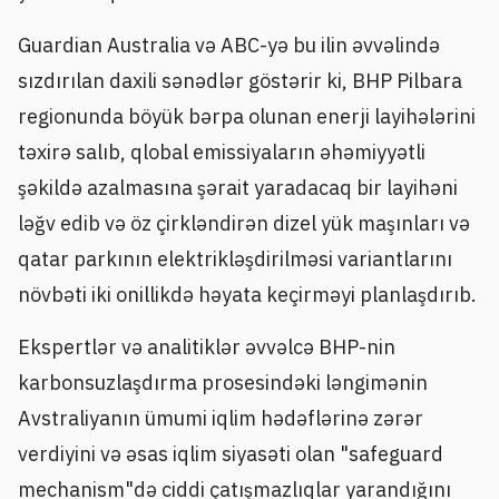
Guardian Australia və ABC-yə bu ilin əvvəlində
sızdırılan daxili sənədlər göstərir ki, BHP Pilbara
regionunda böyük bərpa olunan enerji layihələrini
təxirə salıb, qlobal emissiyaların əhəmiyyətli
şəkildə azalmasına şərait yaradacaq bir layihəni
ləğv edib və öz çirkləndirən dizel yük maşınları və
qatar parkının elektrikləşdirilməsi variantlarını
növbəti iki onillikdə həyata keçirməyi planlaşdırıb.
Ekspertlər və analitiklər əvvəlcə BHP-nin
karbonsuzlaşdırma prosesindəki ləngimənin
Avstraliyanın ümumi iqlim hədəflərinə zərər
verdiyini və əsas iqlim siyasəti olan "safeguard
mechanism"də ciddi çatışmazlıqlar yarandığını