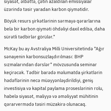
siyasət, əlbəttə, çətin azaldılan emissiyalar
üzərində təsir yaradan karbon qiymətidir.
Böyük resurs şirkətlərinin sərmayə qərarlarına
belə bir karbon qiyməti öhdəliyi daxil edilsə, daha
sürətli tədbirlər görülər."
McKay bu ay Avstraliya Milli Universitetində "Ağır
sənayenin karbonsuzlaşdırılması: BHP
sızmalarından dərslər" mövzusunda seminar
keçirəcək. Tədbir barədə məlumatda şirkətlərin
hədəflərinin necə müəyyənləşdirildiyi, geniş
investisiya və kapital paylama proseslərinin rolu,
habelə siyasət, maliyyə və əməliyyat mühitinin
qərarvermədə təsiri müzakirə olunacaq.