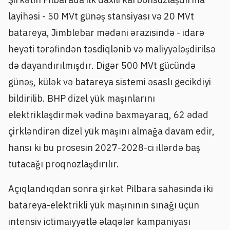
layihəsi - 50 MVt günəş stansiyası və 20 MVt
batareya, Jimblebar mədəni ərazisində - idarə
heyəti tərəfindən təsdiqlənib və maliyyələşdirilsə
də dayandırılmışdır. Digər 500 MVt gücündə
günəş, külək və batareya sistemi əsaslı gecikdiyi
bildirilib. BHP dizel yük maşınlarını
elektrikləşdirmək vədinə baxmayaraq, 62 ədəd
çirkləndirən dizel yük maşını almağa davam edir,
hansı ki bu prosesin 2027-2028-ci illərdə baş
tutacağı proqnozlaşdırılır.
Açıqlandıqdan sonra şirkət Pilbara sahəsində iki
batareya-elektrikli yük maşınının sınağı üçün
intensiv ictimaiyyətlə əlaqələr kampaniyası