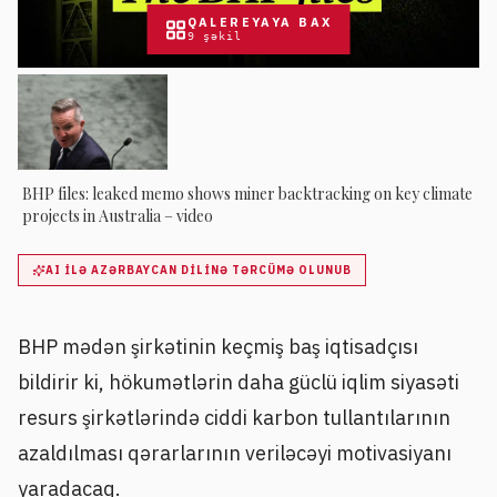
QALEREYAYA BAX
9
şəkil
BHP files: leaked memo shows miner backtracking on key climate
projects in Australia – video
AI ILƏ AZƏRBAYCAN DILINƏ TƏRCÜMƏ OLUNUB
BHP mədən şirkətinin keçmiş baş iqtisadçısı
bildirir ki, hökumətlərin daha güclü iqlim siyasəti
resurs şirkətlərində ciddi karbon tullantılarının
azaldılması qərarlarının veriləcəyi motivasiyanı
yaradacaq.