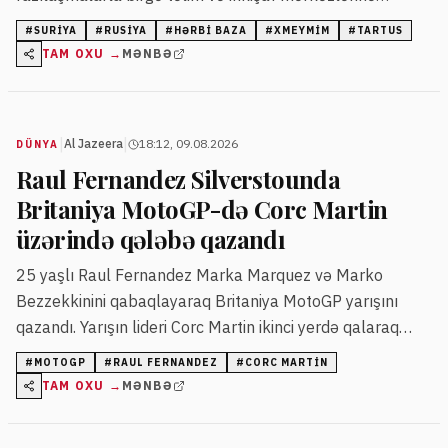
çevriləcək.
#
SURIYA
#
RUSIYA
#
HƏRBI BAZA
#
XMEYMIM
#
TARTUS
TAM OXU →
MƏNBƏ
|
|
Al Jazeera
18:12, 09.08.2026
DÜNYA
Raul Fernandez Silverstounda
Britaniya MotoGP-də Corc Martin
üzərində qələbə qazandı
25 yaşlı Raul Fernandez Marka Marquez və Marko
Bezzekkinini qabaqlayaraq Britaniya MotoGP yarışını
qazandı. Yarışın lideri Corc Martin ikinci yerdə qalaraq
çempionatda üstünlüyünü artırdı.
#
MOTOGP
#
RAUL FERNANDEZ
#
CORC MARTIN
TAM OXU →
MƏNBƏ