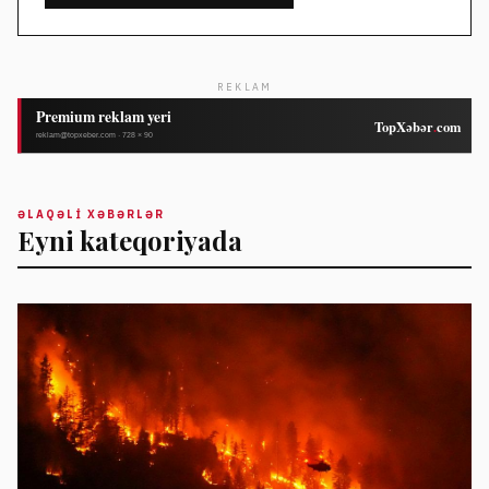
REKLAM
ƏLAQƏLI XƏBƏRLƏR
Eyni kateqoriyada