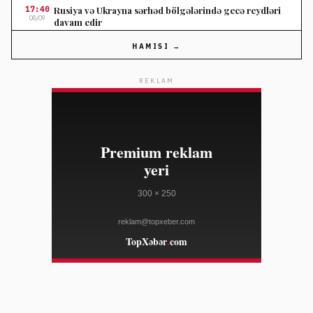
17:40
Rusiya və Ukrayna sərhəd bölgələrində gecə reydləri
08/09
davam edir
FRANCE 24
HAMISI →
17:40
İndoneziyada meşə yanğınları səbəbindən milli park
08/09
bağlanıb
REKLAM
AL JAZEERA
17:12
Dropbox PC qurucuları üçün etibarlı məlumat
08/09
saxlamadır
THE VERGE
17:12
La Liqada 2026-2027 mövsümünün əsas məqamları
08/09
AL JAZEERA
17:12
Türkiyə Aİ-nin viza azadlığı üçün altı meyarı yerinə
08/09
yetirir
HÜRRIYET DAILY NEWS
17:12
Türkiyədə uşaq və gənc ədalət sistemində geniş
08/09
islahatlar aparılıb
HÜRRIYET DAILY NEWS