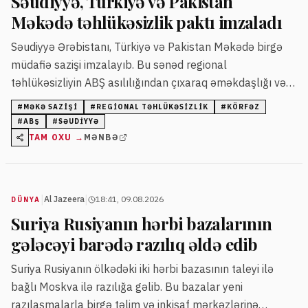
Səudiyyə, Türkiyə və Pakistan
Məkədə təhlükəsizlik paktı imzaladı
Səudiyyə Ərəbistanı, Türkiyə və Pakistan Məkədə birgə
müdafiə sazişi imzalayıb. Bu sənəd regional
təhlükəsizliyin ABŞ asılılığından çıxaraq əməkdaşlığı və
müdafiə imkanlarının paylaşılmasını artırmaq
#
MƏKƏ SAZIŞI
#
REGIONAL TƏHLÜKƏSIZLIK
#
KÖRFƏZ
niyyətindədir.
#
ABŞ
#
SƏUDIYYƏ
TAM OXU →
MƏNBƏ
|
|
Al Jazeera
18:41, 09.08.2026
DÜNYA
Suriya Rusiyanın hərbi bazalarının
gələcəyi barədə razılıq əldə edib
Suriya Rusiyanın ölkədəki iki hərbi bazasının taleyi ilə
bağlı Moskva ilə razılığa gəlib. Bu bazalar yeni
razılaşmalarla birgə təlim və inkişaf mərkəzlərinə