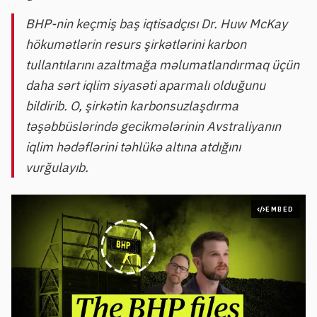
BHP-nin keçmiş baş iqtisadçısı Dr. Huw McKay
hökumətlərin resurs şirkətlərini karbon
tullantılarını azaltmağa məlumatlandırmaq üçün
daha sərt iqlim siyasəti aparmalı olduğunu
bildirib. O, şirkətin karbonsuzlaşdırma
təşəbbüslərində gecikmələrinin Avstraliyanın
iqlim hədəflərini təhlükə altına atdığını
vurğulayıb.
EMBED