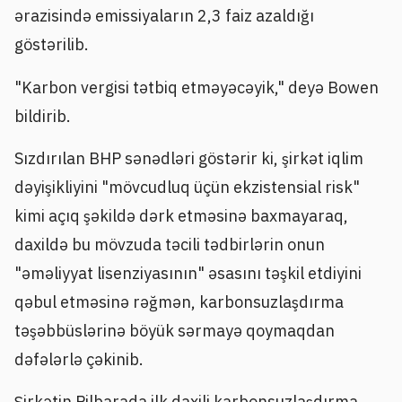
ərazisində emissiyaların 2,3 faiz azaldığı
göstərilib.
"Karbon vergisi tətbiq etməyəcəyik," deyə Bowen
bildirib.
Sızdırılan BHP sənədləri göstərir ki, şirkət iqlim
dəyişikliyini "mövcudluq üçün ekzistensial risk"
kimi açıq şəkildə dərk etməsinə baxmayaraq,
daxildə bu mövzuda təcili tədbirlərin onun
"əməliyyat lisenziyasının" əsasını təşkil etdiyini
qəbul etməsinə rəğmən, karbonsuzlaşdırma
təşəbbüslərinə böyük sərmayə qoymaqdan
dəfələrlə çəkinib.
Şirkətin Pilbarada ilk daxili karbonsuzlaşdırma