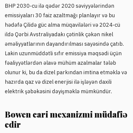
BHP 2030-cu ilə qədər 2020 səviyyələrindən
emissiyaları 30 faiz azaltmağı planlayır və bu
hədəfə Çilidə güc alma müqavilələri və 2024-cü
ildə Qərbi Avstraliyadakı çətinlik çəkən nikel
əməliyyatlarının dayandırılması sayəsində çatıb.
Lakin uzunmüddətli sıfır emissiya məqsədi üçün
fəaliyyətlərdən əlavə mühüm azalmalar tələb
olunur ki, bu da dizel parkından imtina etməklə və
hazırda qaz və dizel enerjisi ilə işləyən daxili
elektrik şəbəkəsini dəyişməklə mümkündür.
Bowen cari mexanizmi müdafiə
edir