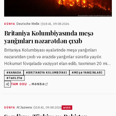
|
|
Deutsche Welle
18:41, 09.08.2026
DÜNYA
Britaniya Kolumbiyasında meşə
yanğınları nəzarətdən çıxıb
Britaniya Kolumbiyası əyalətində meşə yanğınları
nəzarətdən çıxıb və ərazidə yanğınlar sürətlə yayılır.
Hökumət fövqəladə vəziyyət elan edib, təxminən 20 min
nəfər təxliyə olunub.
#
KANADA
#
BRITANIYA KOLUMBIYASI
#
MEŞƏ YANĞINLARI
#
TƏXLIYƏ
TAM OXU →
MƏNBƏ
|
|
Al Jazeera
18:41, 09.08.2026
DÜNYA
ƏSAS