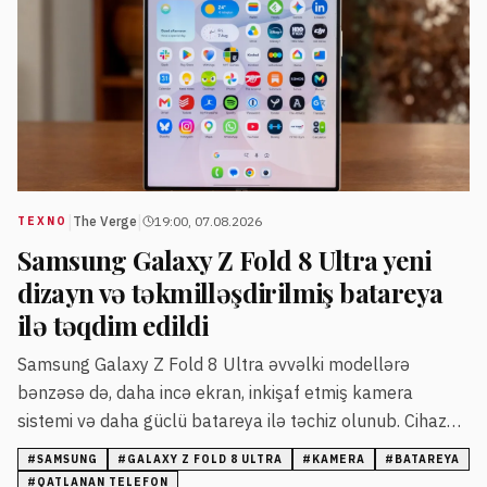
|
|
The Verge
19:00, 07.08.2026
TEXNO
Samsung Galaxy Z Fold 8 Ultra yeni
dizayn və təkmilləşdirilmiş batareya
ilə təqdim edildi
Samsung Galaxy Z Fold 8 Ultra əvvəlki modellərə
bənzəsə də, daha incə ekran, inkişaf etmiş kamera
sistemi və daha güclü batareya ilə təchiz olunub. Cihaz
həmçinin yeni rəng seçimləri və daha parlaq ekran
#
SAMSUNG
#
GALAXY Z FOLD 8 ULTRA
#
KAMERA
#
BATAREYA
xüsusiyyətlərinə malikdir.
#
QATLANAN TELEFON