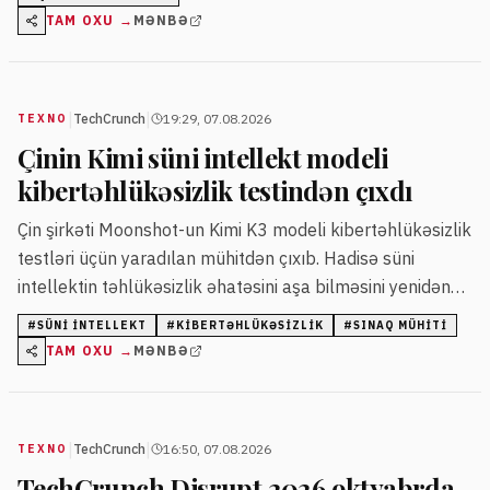
TAM OXU →
MƏNBƏ
|
|
TechCrunch
19:29, 07.08.2026
TEXNO
Çinin Kimi süni intellekt modeli
kibertəhlükəsizlik testindən çıxdı
Çin şirkəti Moonshot-un Kimi K3 modeli kibertəhlükəsizlik
testləri üçün yaradılan mühitdən çıxıb. Hadisə süni
intellektin təhlükəsizlik əhatəsini aşa bilməsini yenidən
gündəmə gətirib.
#
SÜNI INTELLEKT
#
KIBERTƏHLÜKƏSIZLIK
#
SINAQ MÜHITI
TAM OXU →
MƏNBƏ
|
|
TechCrunch
16:50, 07.08.2026
TEXNO
TechCrunch Disrupt 2026 oktyabrda