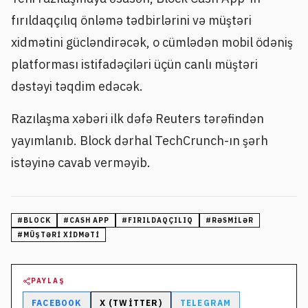
fırıldaqçılıq önləmə tədbirlərini və müştəri
xidmətini gücləndirəcək, o cümlədən mobil ödəniş
platforması istifadəçiləri üçün canlı müştəri
dəstəyi təqdim edəcək.
Razılaşma xəbəri ilk dəfə Reuters tərəfindən
yayımlanıb. Block dərhal TechCrunch-ın şərh
istəyinə cavab verməyib.
#
BLOCK
#
CASH APP
#
FIRILDAQÇILIQ
#
RƏSMILƏR
#
MÜŞTƏRI XIDMƏTI
PAYLAŞ
FACEBOOK
X (TWITTER)
TELEGRAM