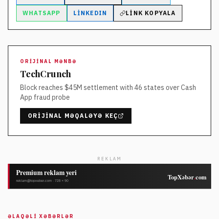
WHATSAPP
LINKEDIN
LINK KOPYALA
ORIJINAL MƏNBƏ
TechCrunch
Block reaches $45M settlement with 46 states over Cash
App fraud probe
ORIJINAL MƏQALƏYƏ KEÇ
REKLAM
ƏLAQƏLI XƏBƏRLƏR