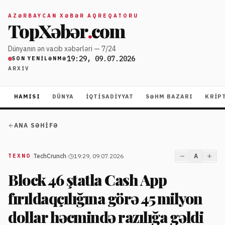
AZƏRBAYCAN XƏBƏR AQREQATORU
TopXəbər
.
com
Dünyanın ən vacib xəbərləri — 7/24
19:29, 09.07.2026
SON YENILƏNMƏ
ARXIV
HAMISI
DÜNYA
İQTISADIYYAT
SƏHM BAZARI
KRIP
ANA SƏHIFƏ
|
TechCrunch
|
19:29, 09.07.2026
A
TEXNO
Block 46 ştatla Cash App
fırıldaqçılığına görə 45 milyon
dollar həcmində razılığa gəldi