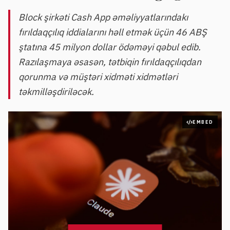
Block şirkəti Cash App əməliyyatlarındakı
fırıldaqçılıq iddialarını həll etmək üçün 46 ABŞ
ştatına 45 milyon dollar ödəməyi qəbul edib.
Razılaşmaya əsasən, tətbiqin fırıldaqçılıqdan
qorunma və müştəri xidməti xidmətləri
təkmilləşdiriləcək.
EMBED