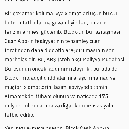
Bir çox amerikalı maliyyə xidmətləri üçün bu cür
fintech tətbiqlərinə güvəndiyindən, onların
tənzimlənməsi güclənib. Block-un bu razılaşması
Cash App-in fəaliyyətinin tənzimləyicilər
tərəfindən daha diqqətlə araşdırılmasının son
mərhələsidir. Bu, ABŞ İstehlakçı Maliyyə Müdafiəsi
Bürosunun öncəki addımını izləyir ki, burada da
Block fırıldaqçılıq iddialarını araşdırmamaq və
müştəri xidmətlərini lazımi səviyyədə təmin
etməməkdə ittiham olunub və nəticədə 175
milyon dollar cərimə və digər kompensasiyalar
tətbiq edilib.
Yeni razılaşmaya əsasən, Block Cash App-ın