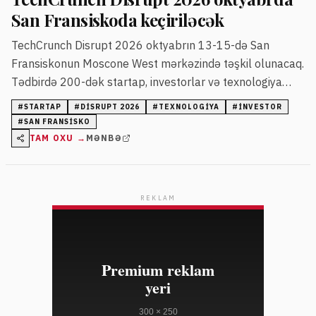
San Fransiskoda keçiriləcək
TechCrunch Disrupt 2026 oktyabrın 13-15-də San
Fransiskonun Moscone West mərkəzində təşkil olunacaq.
Tədbirdə 200-dək startap, investorlar və texnologiya
liderləri iştirak edəcək. Startup komandaları geniş
#
STARTAP
#
DISRUPT 2026
#
TEXNOLOGIYA
#
INVESTOR
şəbəkələşmə və təlim imkanları əldə edəcək.
#
SAN FRANSISKO
TAM OXU →
MƏNBƏ
REKLAM