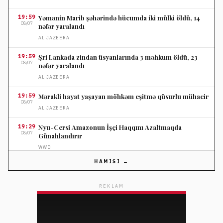
19:59
Yəmənin Marib şəhərində hücumda iki mülki öldü, 14
08/07
nəfər yaralandı
AL JAZEERA
19:59
Şri Lankada zindan üsyanlarında 3 məhkum öldü, 23
08/07
nəfər yaralandı
AL JAZEERA
19:59
Mərakli hayat yaşayan möhkəm eşitmə qüsurlu mühacir
08/07
AL JAZEERA
19:29
Nyu-Cersi Amazonun İşçi Haqqını Azaltmaqda
08/07
Günahlandırır
WWD
HAMISI →
19:29
Türkiyə, Səudiyyə Ərəbistanı və Pakistan müdafiə sazişi
08/07
imzalayıb
REKLAM
FRANCE 24
19:29
Suriya hökumətini dəstəkləyən müğənnilərin
08/07
konsertləri ləğv edilib