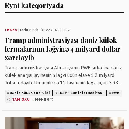
Eyni kateqoriyada
|
|
TechCrunch
19:29, 07.08.2026
TEXNO
Tramp administrasiyası dəniz külək
fermalarının ləğvinə 4 milyard dollar
xərcləyib
Tramp administrasiyası Almaniyanın RWE şirkətinə dəniz
külək enerjisi layihəsinin ləğvi üçün əlavə 1,2 milyard
dollar ödəyib. Ümumilikdə 12 layihənin ləğvi üçün 3,93
milyard dollar xərclənib.
#
DƏNIZ KÜLƏK ENERJISI
#
TRAMP ADMINISTRASIYASI
#
RWE
TAM OXU →
MƏNBƏ