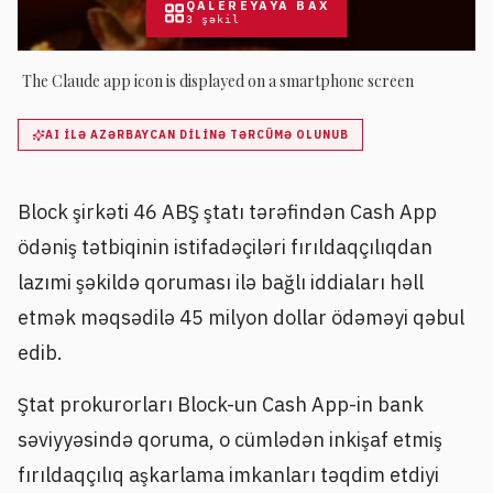
QALEREYAYA BAX
3
şəkil
The Claude app icon is displayed on a smartphone screen
AI ILƏ AZƏRBAYCAN DILINƏ TƏRCÜMƏ OLUNUB
Block şirkəti 46 ABŞ ştatı tərəfindən Cash App
ödəniş tətbiqinin istifadəçiləri fırıldaqçılıqdan
lazımi şəkildə qoruması ilə bağlı iddiaları həll
etmək məqsədilə 45 milyon dollar ödəməyi qəbul
edib.
Ştat prokurorları Block-un Cash App-in bank
səviyyəsində qoruma, o cümlədən inkişaf etmiş
fırıldaqçılıq aşkarlama imkanları təqdim etdiyi