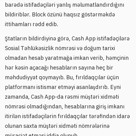
barədə istifadəçiləri yanlış məlumatlandırdığını
bildiriblər. Block özünü haqsız göstərməkdə
ittihamları rədd edib.
Ştatların bildirdiyinə görə, Cash App istifadəçilərə
Sosial Təhlükəsizlik nömrəsi və doğum tarixi
olmadan hesab yaratmağa imkan verib, həmçinin
hər kəsin açacağı hesabların sayına heç bir
məhdudiyyət qoymayıb. Bu, fırıldaqçılar üçün
platformanı istismar etməyi asanlaşdırıb. Eyni
zamanda, Cash App-da rəsmi müştəri xidməti
nömrəsi olmadığından, hesablarına giriş imkanı
itirilən istifadəçilərin fırıldaqçılar tərəfindən idarə
olunan saxta müştəri xidməti nömrələrinə
müraciət etməsi iddia olunub.