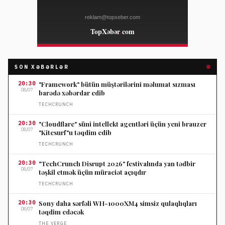
SON XƏBƏRLƏR
20:30
"Framework" bütün müştərilərini məlumat sızması
08/07
barədə xəbərdar edib
TECHCRUNCH
20:30
"Cloudflare" süni intellekt agentləri üçün yeni brauzer
08/07
"Kitesurf"u təqdim edib
TECHCRUNCH
20:30
"TechCrunch Disrupt 2026" festivalında yan tədbir
08/07
təşkil etmək üçün müraciət açıqdır
TECHCRUNCH
20:30
Sony daha sərfəli WH-1000XM4 simsiz qulaqlıqları
08/07
təqdim edəcək
THE VERGE