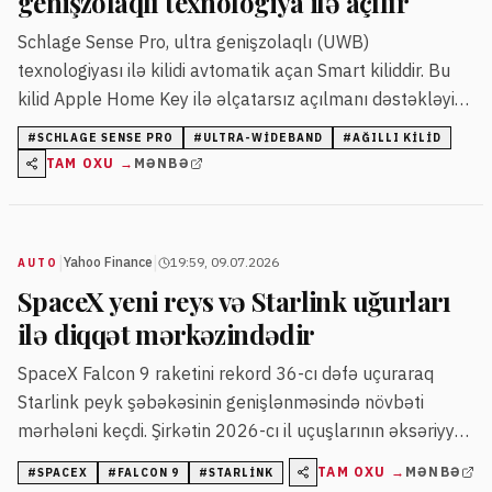
genişzolaqlı texnologiya ilə açılır
Schlage Sense Pro, ultra genişzolaqlı (UWB)
texnologiyası ilə kilidi avtomatik açan Smart kiliddir. Bu
kilid Apple Home Key ilə əlçatarsız açılmanı dəstəkləyir
və fiziki açarı tamamilə aradan qaldırır.
#
SCHLAGE SENSE PRO
#
ULTRA-WIDEBAND
#
AĞILLI KILID
TAM OXU →
MƏNBƏ
|
|
Yahoo Finance
19:59, 09.07.2026
AUTO
SpaceX yeni reys və Starlink uğurları
ilə diqqət mərkəzindədir
SpaceX Falcon 9 raketini rekord 36-cı dəfə uçuraraq
Starlink peyk şəbəkəsinin genişlənməsində növbəti
mərhələni keçdi. Şirkətin 2026-cı il uçuşlarının əksəriyyəti
Starlink peyklərinin yerləşdirilməsinə yönəlib.
TAM OXU →
MƏNBƏ
#
SPACEX
#
FALCON 9
#
STARLINK