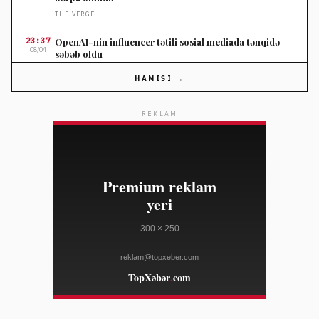
THE VERGE
23:37
OpenAI-nin influencer tətili sosial mediada tənqidə
08/04
səbəb oldu
THE VERGE
HAMISI →
23:37
Nordstromun ildönümü satışında seçilmiş cins
08/04
şalvarlara endirim
REKLAM
ELLE
23:10
Salvatore Ferragamo səhm qiyməti Amerika satışları
08/04
zəifliyinə görə dəyər itirib
WWD
23:10
Marko Rubio Hörmüz Boğazında Gömrük Sazişi üzrə
08/04
irəliləyişdən xəbər verib
WWD
23:10
Süni intellekt cins tədarük zənciri məlumatlarını daha
08/04
mürəkkəb edə bilər
WWD