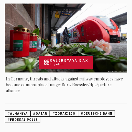
QALEREYAYA BAX
1
şəkil
In Germany, threats and attacks against railway employees have
become commonplace Image: Boris Roessler/dpa/picture
alliance
#
ALMANIYA
#
QATAR
#
ZORAKILIQ
#
DEUTSCHE BAHN
#
FEDERAL POLIS