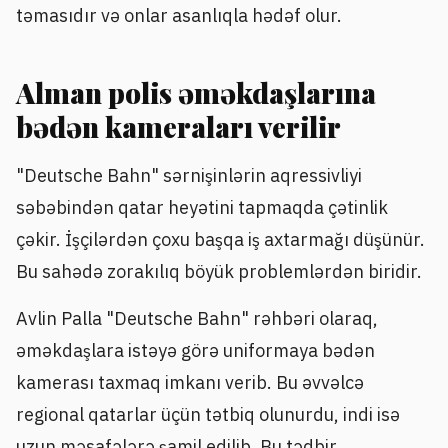
təmasıdır və onlar asanlıqla hədəf olur.
Alman polis əməkdaşlarına
bədən kameraları verilir
"Deutsche Bahn" sərnişinlərin aqressivliyi
səbəbindən qatar heyətini tapmaqda çətinlik
çəkir. İşçilərdən çoxu başqa iş axtarmağı düşünür.
Bu sahədə zorakılıq böyük problemlərdən biridir.
Avlin Palla "Deutsche Bahn" rəhbəri olaraq,
əməkdaşlara istəyə görə uniformaya bədən
kamerası taxmaq imkanı verib. Bu əvvəlcə
regional qatarlar üçün tətbiq olunurdu, indi isə
uzun məsafələrə şamil edilib. Bu tədbir