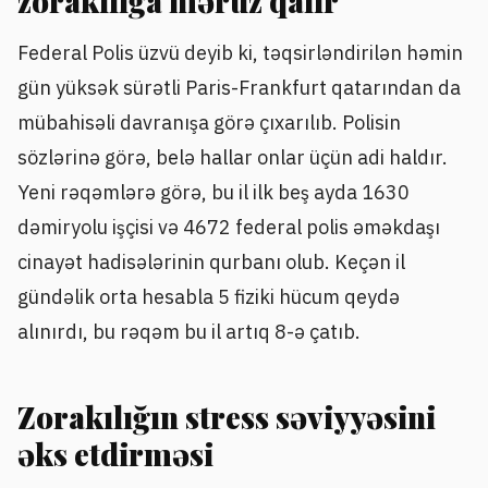
zorakılığa məruz qalır
Federal Polis üzvü deyib ki, təqsirləndirilən həmin
gün yüksək sürətli Paris-Frankfurt qatarından da
mübahisəli davranışa görə çıxarılıb. Polisin
sözlərinə görə, belə hallar onlar üçün adi haldır.
Yeni rəqəmlərə görə, bu il ilk beş ayda 1630
dəmiryolu işçisi və 4672 federal polis əməkdaşı
cinayət hadisələrinin qurbanı olub. Keçən il
gündəlik orta hesabla 5 fiziki hücum qeydə
alınırdı, bu rəqəm bu il artıq 8-ə çatıb.
Zorakılığın stress səviyyəsini
əks etdirməsi