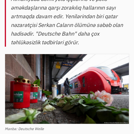
əməkdaşlarına qarşı zorakılıq hallarının sayı
artmaqda davam edir. Yenilərindən biri qatar
nəzarətçisi Serkan Caların ölümünə səbəb olan
hadisədir. "Deutsche Bahn" daha çox
təhlükəsizlik tədbirləri görür.
Mənbə:
Deutsche Welle