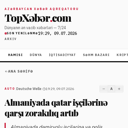
AZƏRBAYCAN XƏBƏR AQREQATORU
TopXəbər
.
com
Dünyanın ən vacib xəbərləri — 7/24
19:29, 09.07.2026
SON YENILƏNMƏ
ARXIV
HAMISI
DÜNYA
İQTISADIYYAT
SƏHM BAZARI
KRIP
ANA SƏHIFƏ
|
Deutsche Welle
|
19:29, 09.07.2026
A
AUTO
Almaniyada qatar işçilərinə
qarşı zorakılıq artıb
Almaniyada dəmiryolu işçilərinə və polis