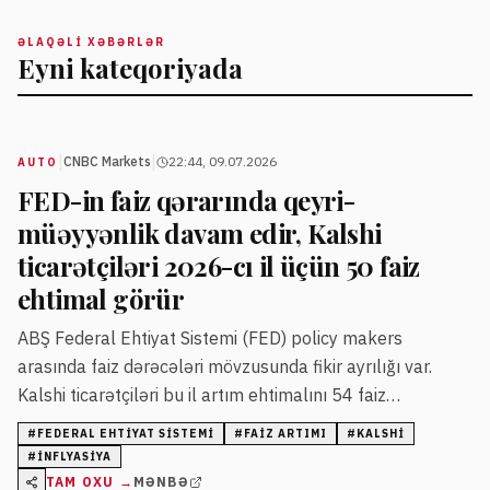
ƏLAQƏLI XƏBƏRLƏR
Eyni kateqoriyada
|
|
CNBC Markets
22:44, 09.07.2026
AUTO
FED-in faiz qərarında qeyri-
müəyyənlik davam edir, Kalshi
ticarətçiləri 2026-cı il üçün 50 faiz
ehtimal görür
ABŞ Federal Ehtiyat Sistemi (FED) policy makers
arasında faiz dərəcələri mövzusunda fikir ayrılığı var.
Kalshi ticarətçiləri bu il artım ehtimalını 54 faiz
səviyyəsində qiymətləndirir, 2028-ci il üçün isə bu rəqəm
#
FEDERAL EHTIYAT SISTEMI
#
FAIZ ARTIMI
#
KALSHI
80 faizə çatır.
#
INFLYASIYA
TAM OXU →
MƏNBƏ