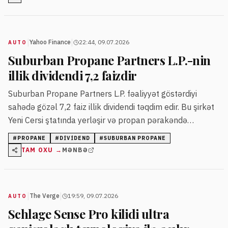
|
|
Yahoo Finance
22:44, 09.07.2026
AUTO
Suburban Propane Partners L.P.-nin
illik dividendi 7,2 faizdir
Suburban Propane Partners L.P. fəaliyyət göstərdiyi
sahədə gözəl 7,2 faiz illik dividendi təqdim edir. Bu şirkət
Yeni Cersi ştatında yerləşir və propan pərakəndə
satışında uzunmüddətli təcrübəyə malikdir.
#
PROPANE
#
DIVIDEND
#
SUBURBAN PROPANE
TAM OXU →
MƏNBƏ
|
|
The Verge
19:59, 09.07.2026
AUTO
Schlage Sense Pro kilidi ultra