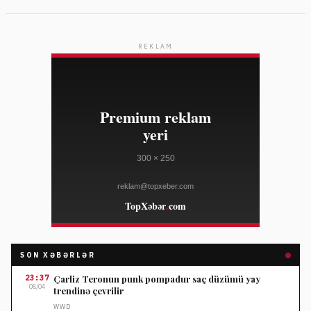
REKLAM
SON XƏBƏRLƏR
23:37
Çarliz Teronun punk pompadur saç düzümü yay
08/04
trendinə çevrilir
WWD