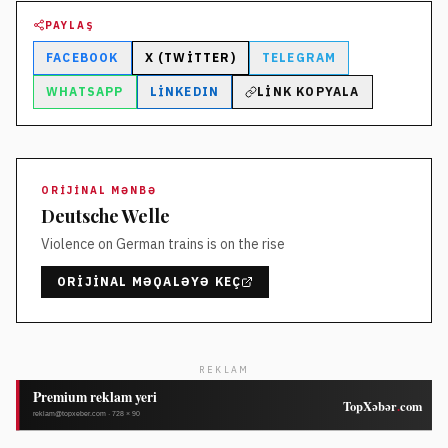
PAYLAŞ
FACEBOOK
X (TWITTER)
TELEGRAM
WHATSAPP
LINKEDIN
LINK KOPYALA
ORIJINAL MƏNBƏ
Deutsche Welle
Violence on German trains is on the rise
ORIJINAL MƏQALƏYƏ KEÇ
REKLAM