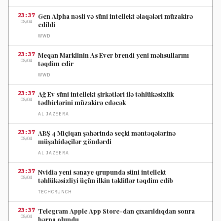
23:37
Gen Alpha nəsli və süni intellekt əlaqələri müzakirə
08/04
edildi
WWD
23:37
Meqan Marklinin As Ever brendi yeni məhsullarını
08/04
təqdim edir
WWD
23:37
Ağ Ev süni intellekt şirkətləri ilə təhlükəsizlik
08/04
tədbirlərini müzakirə edəcək
AL JAZEERA
23:37
ABŞ 4 Miçiqan şəhərində seçki məntəqələrinə
08/04
müşahidəçilər göndərdi
AL JAZEERA
23:37
Nvidia yeni sənaye qrupunda süni intellekt
08/04
təhlükəsizliyi üçün ilkin təkliflər təqdim edib
TECHCRUNCH
23:37
Telegram Apple App Store-dan çıxarıldıqdan sonra
08/04
bərpa olundu