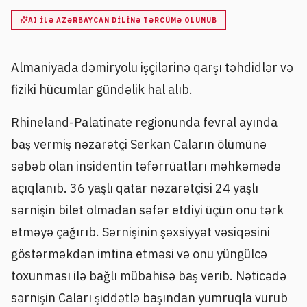
AI ILƏ AZƏRBAYCAN DILINƏ TƏRCÜMƏ OLUNUB
Almaniyada dəmiryolu işçilərinə qarşı təhdidlər və
fiziki hücumlar gündəlik hal alıb.
Rhineland-Palatinate regionunda fevral ayında
baş vermiş nəzarətçi Serkan Caların ölümünə
səbəb olan insidentin təfərrüatları məhkəmədə
açıqlanıb. 36 yaşlı qatar nəzarətçisi 24 yaşlı
sərnişin bilet olmadan səfər etdiyi üçün onu tərk
etməyə çağırıb. Sərnişinin şəxsiyyət vəsiqəsini
göstərməkdən imtina etməsi və onu yüngülcə
toxunması ilə bağlı mübahisə baş verib. Nəticədə
sərnişin Caları şiddətlə başından yumruqla vurub