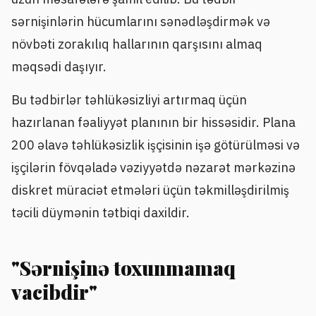
sərnişinlərin hücumlarını sənədləşdirmək və
növbəti zorakılıq hallarının qarşısını almaq
məqsədi daşıyır.
Bu tədbirlər təhlükəsizliyi artırmaq üçün
hazırlanan fəaliyyət planının bir hissəsidir. Plana
200 əlavə təhlükəsizlik işçisinin işə götürülməsi və
işçilərin fövqəladə vəziyyətdə nəzarət mərkəzinə
diskret müraciət etmələri üçün təkmilləşdirilmiş
təcili düymənin tətbiqi daxildir.
"Sərnişinə toxunmamaq
vacibdir"