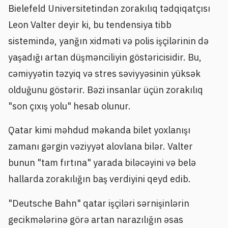
Bielefeld Universitetindən zorakılıq tədqiqatçısı
Leon Valter deyir ki, bu tendensiya tibb
sistemində, yanğın xidməti və polis işçilərinin də
yaşadığı artan düşmənciliyin göstəricisidir. Bu,
cəmiyyətin təzyiq və stres səviyyəsinin yüksək
olduğunu göstərir. Bəzi insanlar üçün zorakılıq
"son çıxış yolu" hesab olunur.
Qatar kimi məhdud məkanda bilet yoxlanışı
zamanı gərgin vəziyyət alovlana bilər. Valter
bunun "tam fırtına" yarada biləcəyini və belə
hallarda zorakılığın baş verdiyini qeyd edib.
"Deutsche Bahn" qatar işçiləri sərnişinlərin
gecikmələrinə görə artan narazılığın əsas