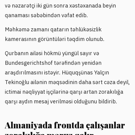
və nəzarətçi iki gün sonra xəstəxanada beyin
qanaması səbəbindən vəfat edib.
Məhkəmə zamanı qatarın təhlükəsizlik
kamerasının görüntüləri təqdim olunub.
Qurbanın ailəsi hökmü yüngül sayır və
Bundesgerichtshof tərəfindən yenidən
araşdırılmasını istəyir. Hüquqşünas Yalçın
Tekinoğlu ailənin məqsədinin daha sərt cəza deyil,
ictimai nəqliyyat işçilərinə qarşı artan zorakılığa
qarşı aydın mesaj verilməsi olduğunu bildirib.
Almaniyada frontda çalışanlar