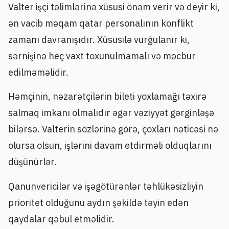
Valter işçi təlimlərinə xüsusi önəm verir və deyir ki,
ən vacib məqam qatar personalının konflikt
zamanı davranışıdır. Xüsusilə vurğulanır ki,
sərnişinə heç vaxt toxunulmamalı və məcbur
edilməməlidir.
Həmçinin, nəzarətçilərin bileti yoxlamağı təxirə
salmaq imkanı olmalıdır əgər vəziyyət gərginləşə
bilərsə. Valterin sözlərinə görə, çoxları nəticəsi nə
olursa olsun, işlərini davam etdirməli olduqlarını
düşünürlər.
Qanunvericilər və işəgötürənlər təhlükəsizliyin
prioritet olduğunu aydın şəkildə təyin edən
qaydalar qəbul etməlidir.