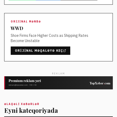
ORIJINAL MƏNBƏ
WWD
Shoe Firms Face Higher Costs as Shipping Rates
Become Unstable
ORIJINAL MƏQALƏYƏ KEÇ
REKLAM
ƏLAQƏLI XƏBƏRLƏR
Eyni kateqoriyada