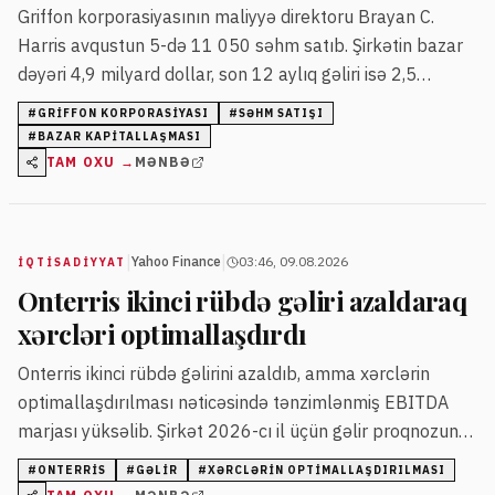
Griffon korporasiyasının maliyyə direktoru Brayan C.
Harris avqustun 5-də 11 050 səhm satıb. Şirkətin bazar
dəyəri 4,9 milyard dollar, son 12 aylıq gəliri isə 2,5
milyard dollar səviyyəsindədir.
#
GRIFFON KORPORASIYASI
#
SƏHM SATIŞI
#
BAZAR KAPITALLAŞMASI
TAM OXU →
MƏNBƏ
|
|
Yahoo Finance
03:46, 09.08.2026
İQTISADIYYAT
Onterris ikinci rübdə gəliri azaldaraq
xərcləri optimallaşdırdı
Onterris ikinci rübdə gəlirini azaldıb, amma xərclərin
optimallaşdırılması nəticəsində tənzimlənmiş EBITDA
marjası yüksəlib. Şirkət 2026-cı il üçün gəlir proqnozunu
endirib, amma ikinci yarı üçün güclü nağd pul axını
#
ONTERRIS
#
GƏLIR
#
XƏRCLƏRIN OPTIMALLAŞDIRILMASI
gözləyir.