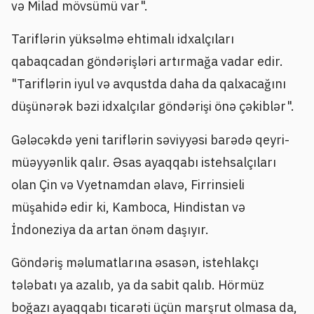
və Milad mövsümü var".
Tariflərin yüksəlmə ehtimalı idxalçıları
qabaqcadan göndərişləri artırmağa vadar edir.
"Tariflərin iyul və avqustda daha da qalxacağını
düşünərək bəzi idxalçılar göndərişi önə çəkiblər".
Gələcəkdə yeni tariflərin səviyyəsi barədə qeyri-
müəyyənlik qalır. Əsas ayaqqabı istehsalçıları
olan Çin və Vyetnamdan əlavə, Firrinsieli
müşahidə edir ki, Kamboca, Hindistan və
İndoneziya da artan önəm daşıyır.
Göndəriş məlumatlarına əsasən, istehlakçı
tələbatı ya azalıb, ya da sabit qalıb. Hörmüz
boğazı ayaqqabı ticarəti üçün marşrut olmasa da,