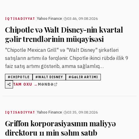
|
|
Yahoo Finance
03:46, 09.08.2026
İQTISADIYYAT
Chipotle və Walt Disney-nin kvartal
gəlir trendlərinin müqayisəsi
"Chipotle Mexican Grill" və "Walt Disney" şirkətləri
satışların artımı ilə fərqlənir. Chipotle ikinci rübdə illik 9
faiz satış artımı göstərib, amma sağlamlıq
xəbərdarlıqları onun səhmlərinə təzyiq edib.
#
CHIPOTLE
#
WALT DISNEY
#
GƏLIR ARTIMI
TAM OXU →
MƏNBƏ
|
|
Yahoo Finance
03:35, 09.08.2026
İQTISADIYYAT
Griffon korporasiyasının maliyyə
direktoru 11 min səhm satıb