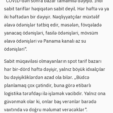
"COVID-dən sonra bazar tamamilə dəyişib. İndi
sabit tariflər həqiqətən sabit deyil. Hər həftə və ya
iki həftədən bir dəyişir. Nəqliyyatçılar müxtəlif
əlavə ödənişlər tətbiq edir, məsələn, fövqəladə
yanacaq ödənişləri, fasilə ödənişləri, mövsüm
əlavə ödənişləri və Panama kanalı az su
ödənişləri".
Sabit müqaviləsi olmayanların spot tarif bazarı
hər bir-dörd həftə dəyişir, yalnız böyük idxalçılar
bu dəyişikliklərdən azad ola bilər. „Büdcə
planlamaq çox çətindir, buna görə etibarlı
logistika tərəfdaşı ilə işləmək vacibdir. Yalnız ona
güvənmək olar ki, onlar baş verənlər barədə
vaxtında və doğru məlumat verəcəklər".