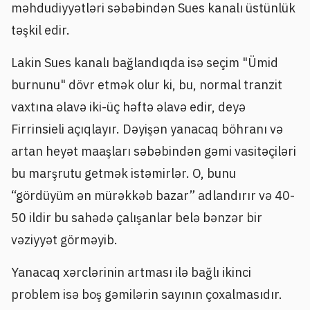
məhdudiyyətləri səbəbindən Sues kanalı üstünlük
təşkil edir.
Lakin Sues kanalı bağlandıqda isə seçim "Ümid
burnunu" dövr etmək olur ki, bu, normal tranzit
vaxtına əlavə iki-üç həftə əlavə edir, deyə
Firrinsieli açıqlayır. Dəyişən yanacaq böhranı və
artan heyət maaşları səbəbindən gəmi vasitəçiləri
bu marşrutu getmək istəmirlər. O, bunu
“gördüyüm ən mürəkkəb bazar” adlandırır və 40-
50 ildir bu sahədə çalışanlar belə bənzər bir
vəziyyət görməyib.
Yanacaq xərclərinin artması ilə bağlı ikinci
problem isə boş gəmilərin sayının çoxalmasıdır.