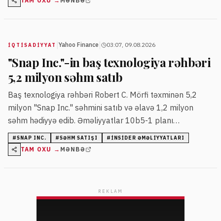
TAM OXU →
MƏNBƏ
|
|
Yahoo Finance
03:07, 09.08.2026
İQTISADIYYAT
"Snap Inc."-in baş texnologiya rəhbəri
5,2 milyon səhm satıb
Baş texnologiya rəhbəri Robert C. Mörfi təxminən 5,2
milyon "Snap Inc." səhmini satıb və əlavə 1,2 milyon
səhm hədiyyə edib. Əməliyyatlar 10b5-1 planı
çərçivəsində aparılıb. Satışdan sonra Mörfinin birbaşa və
#
SNAP INC.
#
SƏHM SATIŞI
#
INSIDER ƏMƏLIYYATLARI
dolayı səhm payı təxminən 246,55 milyon dollar
TAM OXU →
MƏNBƏ
dəyərində qalır.
REKLAM