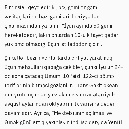
Firrinsieli qeyd edir ki, boş gəmilər gəmi
vasitəçilərinin bəzi gəmiləri dövriyyədən
çıxarmasından yaranır: "İyun ayında 50 gəmi
hərəkətdədir, lakin onlardan 10-u kifayət qədər
yükləmə olmadığı üçün istifadədən çıxır".
Şirkətlər bəzi inventarlarda ehtiyat yaratmaq
üçün məhsulları qabağa çəkiblər, çünki İyulun 24-
də sona çatacaq Ümumi 10 faizli 122-ci bölmə
tariflərinin bitməsi gözlənilir. Trans-Sakit okean
marşrutu üçün ən yüksək mövsüm adətən iyul-
avqust aylarından oktyabrın ilk yarısına qədər
davam edir. Ayrıca, "Məktəb ilinin açılması və
Əmək günü artıq yaxınlaşır, indi isə qarşıda Yeni il