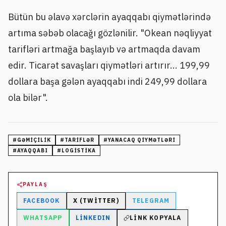
Bütün bu əlavə xərclərin ayaqqabı qiymətlərində
artıma səbəb olacağı gözlənilir. "Okean nəqliyyat
tarifləri artmağa başlayıb və artmaqda davam
edir. Ticarət savaşları qiymətləri artırır... 199,99
dollara başa gələn ayaqqabı indi 249,99 dollara
ola bilər".
#
GƏMIÇILIK
#
TARIFLƏR
#
YANACAQ QIYMƏTLƏRI
#
AYAQQABI
#
LOGISTIKA
PAYLAŞ
FACEBOOK
X (TWITTER)
TELEGRAM
WHATSAPP
LINKEDIN
LINK KOPYALA