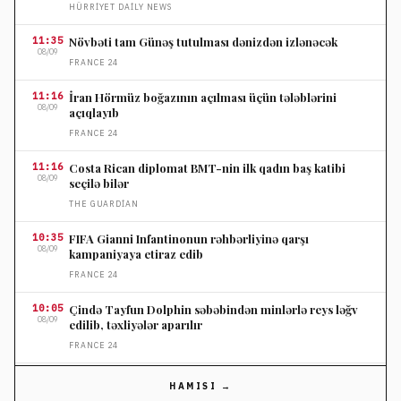
HÜRRIYET DAILY NEWS
11:35
Növbəti tam Günəş tutulması dənizdən izlənəcək
08/09
FRANCE 24
11:16
İran Hörmüz boğazının açılması üçün tələblərini
08/09
açıqlayıb
FRANCE 24
11:16
Costa Rican diplomat BMT-nin ilk qadın baş katibi
08/09
seçilə bilər
THE GUARDIAN
10:35
FIFA Gianni Infantinonun rəhbərliyinə qarşı
08/09
kampaniyaya etiraz edib
FRANCE 24
10:05
Çində Tayfun Dolphin səbəbindən minlərlə reys ləğv
08/09
edilib, təxliyələr aparılır
FRANCE 24
09:46
Sidneydə 287 ağacın qanunsuz kəsilməsi üzrə bağban
HAMISI →
08/09
cərimələndi