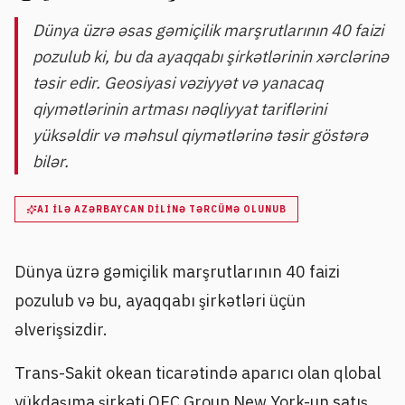
Dünya üzrə əsas gəmiçilik marşrutlarının 40 faizi
pozulub ki, bu da ayaqqabı şirkətlərinin xərclərinə
təsir edir. Geosiyasi vəziyyət və yanacaq
qiymətlərinin artması nəqliyyat tariflərini
yüksəldir və məhsul qiymətlərinə təsir göstərə
bilər.
AI ILƏ AZƏRBAYCAN DILINƏ TƏRCÜMƏ OLUNUB
Dünya üzrə gəmiçilik marşrutlarının 40 faizi
pozulub və bu, ayaqqabı şirkətləri üçün
əlverişsizdir.
Trans-Sakit okean ticarətində aparıcı olan qlobal
yükdaşıma şirkəti OEC Group New York-un satış