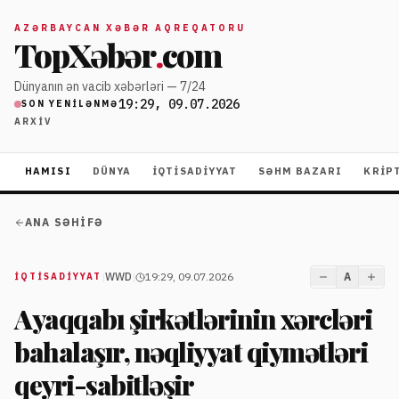
AZƏRBAYCAN XƏBƏR AQREQATORU
TopXəbər
.
com
Dünyanın ən vacib xəbərləri — 7/24
19:29, 09.07.2026
SON YENILƏNMƏ
ARXIV
HAMISI
DÜNYA
İQTISADIYYAT
SƏHM BAZARI
KRIP
ANA SƏHIFƏ
|
WWD
|
19:29, 09.07.2026
A
İQTISADIYYAT
Ayaqqabı şirkətlərinin xərcləri
bahalaşır, nəqliyyat qiymətləri
qeyri-sabitləşir