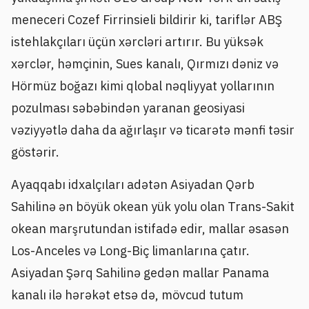
meneceri Cozef Firrinsieli bildirir ki, tariflər ABŞ
istehlakçıları üçün xərcləri artırır. Bu yüksək
xərclər, həmçinin, Sues kanalı, Qırmızı dəniz və
Hörmüz boğazı kimi qlobal nəqliyyat yollarının
pozulması səbəbindən yaranan geosiyasi
vəziyyətlə daha da ağırlaşır və ticarətə mənfi təsir
göstərir.
Ayaqqabı idxalçıları adətən Asiyadan Qərb
Sahilinə ən böyük okean yük yolu olan Trans-Sakit
okean marşrutundan istifadə edir, mallar əsasən
Los-Anceles və Long-Biç limanlarına çatır.
Asiyadan Şərq Sahilinə gedən mallar Panama
kanalı ilə hərəkət etsə də, mövcud tutum