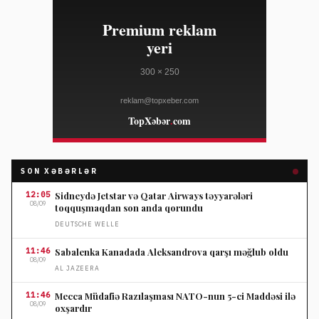
SON XƏBƏRLƏR
12:05
Sidneydə Jetstar və Qatar Airways təyyarələri
08/09
toqquşmaqdan son anda qorundu
DEUTSCHE WELLE
11:46
Sabalenka Kanadada Aleksandrova qarşı məğlub oldu
08/09
AL JAZEERA
11:46
Mecca Müdafiə Razılaşması NATO-nun 5-ci Maddəsi ilə
08/09
oxşardır