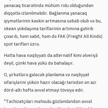
yanacaq ticarətində mühüm rolu olduğundan
diqqətlə izlənilməlidir. Bağlanma yanacaq
qiymətlərinin kəskin artmasına səbəb olub və bu,
okean yükdaşıma tariflərinin artımına gətirib
çıxarıb, həm sabit, həm də FAK (Freight All Kinds)
spot tarifləri üzrə.
Hətta hava nəqliyyatı da alternatif kimi əlverişli
deyil, çünki hava yükü də bahalaşır.
O, şirkətlərə gələcək planlama və nəqliyyat
sifarişlərini yükün hazır olacağı tarixdən ən azı
dörd-altı həftə əvvəl etməyi tövsiyə edir.
"Təchizatçıları məhsulu gözləniləndən əvvəl