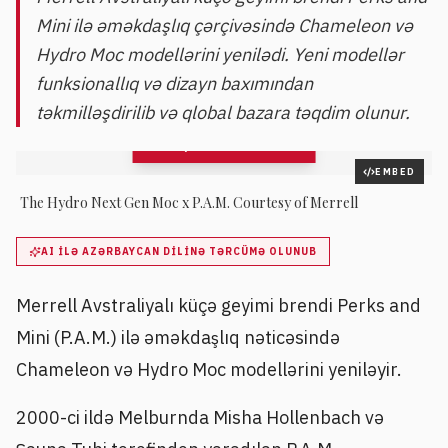
Mini ilə əməkdaşlıq çərçivəsində Chameleon və
Hydro Moc modellərini yenilədi. Yeni modellər
funksionallıq və dizayn baxımından
təkmilləşdirilib və qlobal bazara təqdim olunur.
QALEREYAYA BAX
3
şəkil
EMBED
The Hydro Next Gen Moc x P.A.M. Courtesy of Merrell
AI ILƏ AZƏRBAYCAN DILINƏ TƏRCÜMƏ OLUNUB
Merrell Avstraliyalı küçə geyimi brendi Perks and
Mini (P.A.M.) ilə əməkdaşlıq nəticəsində
Chameleon və Hydro Moc modellərini yeniləyir.
2000-ci ildə Melburnda Misha Hollenbach və