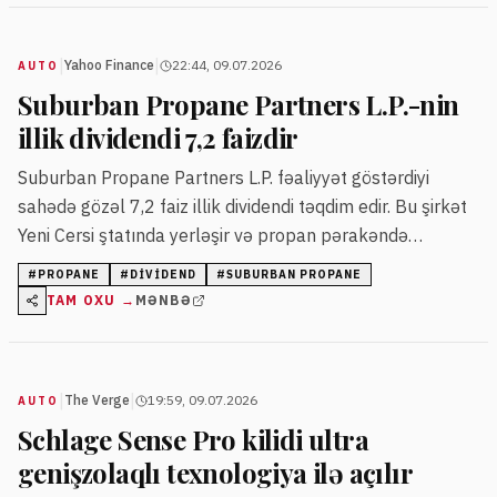
|
|
Yahoo Finance
22:44, 09.07.2026
AUTO
Suburban Propane Partners L.P.-nin
illik dividendi 7,2 faizdir
Suburban Propane Partners L.P. fəaliyyət göstərdiyi
sahədə gözəl 7,2 faiz illik dividendi təqdim edir. Bu şirkət
Yeni Cersi ştatında yerləşir və propan pərakəndə
satışında uzunmüddətli təcrübəyə malikdir.
#
PROPANE
#
DIVIDEND
#
SUBURBAN PROPANE
TAM OXU →
MƏNBƏ
|
|
The Verge
19:59, 09.07.2026
AUTO
Schlage Sense Pro kilidi ultra
genişzolaqlı texnologiya ilə açılır