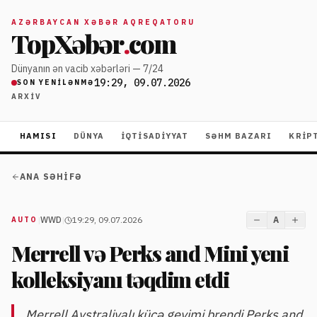
AZƏRBAYCAN XƏBƏR AQREQATORU
TopXəbər
.
com
Dünyanın ən vacib xəbərləri — 7/24
19:29, 09.07.2026
SON YENILƏNMƏ
ARXIV
HAMISI
DÜNYA
İQTISADIYYAT
SƏHM BAZARI
KRIP
ANA SƏHIFƏ
|
WWD
|
19:29, 09.07.2026
A
AUTO
Merrell və Perks and Mini yeni
kolleksiyanı təqdim etdi
Merrell Avstraliyalı küçə geyimi brendi Perks and