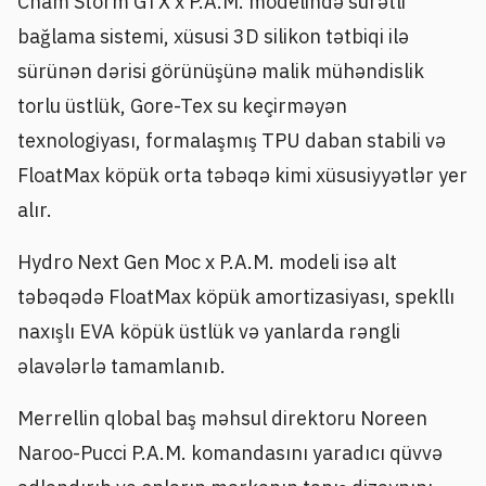
Cham Storm GTX x P.A.M. modelində sürətli
bağlama sistemi, xüsusi 3D silikon tətbiqi ilə
sürünən dərisi görünüşünə malik mühəndislik
torlu üstlük, Gore-Tex su keçirməyən
texnologiyası, formalaşmış TPU daban stabili və
FloatMax köpük orta təbəqə kimi xüsusiyyətlər yer
alır.
Hydro Next Gen Moc x P.A.M. modeli isə alt
təbəqədə FloatMax köpük amortizasiyası, spekllı
naxışlı EVA köpük üstlük və yanlarda rəngli
əlavələrlə tamamlanıb.
Merrellin qlobal baş məhsul direktoru Noreen
Naroo-Pucci P.A.M. komandasını yaradıcı qüvvə