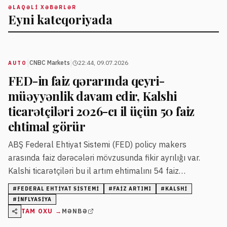
ƏLAQƏLI XƏBƏRLƏR
Eyni kateqoriyada
|
|
CNBC Markets
22:44, 09.07.2026
AUTO
FED-in faiz qərarında qeyri-
müəyyənlik davam edir, Kalshi
ticarətçiləri 2026-cı il üçün 50 faiz
ehtimal görür
ABŞ Federal Ehtiyat Sistemi (FED) policy makers
arasında faiz dərəcələri mövzusunda fikir ayrılığı var.
Kalshi ticarətçiləri bu il artım ehtimalını 54 faiz
səviyyəsində qiymətləndirir, 2028-ci il üçün isə bu rəqəm
#
FEDERAL EHTIYAT SISTEMI
#
FAIZ ARTIMI
#
KALSHI
80 faizə çatır.
#
INFLYASIYA
TAM OXU →
MƏNBƏ