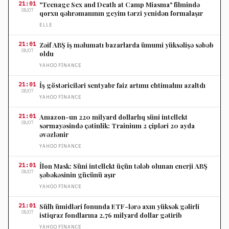
21:01
"Teenage Sex and Death at Camp Miasma" filmində
08/07
qorxu qəhrəmanının geyim tərzi yenidən formalaşır
ELLE
21:01
Zəif ABŞ iş məlumatı bazarlarda ümumi yüksəlişə səbəb
08/07
oldu
YAHOO FINANCE
21:01
İş göstəriciləri sentyabr faiz artımı ehtimalını azaltdı
08/07
YAHOO FINANCE
21:01
Amazon-un 220 milyard dollarlıq süni intellekt
08/07
sərmayəsində çətinlik: Trainium 2 çipləri 20 ayda
əvəzlənir
YAHOO FINANCE
21:01
İlon Mask: Süni intellekt üçün tələb olunan enerji ABŞ
08/07
şəbəkəsinin gücünü aşır
YAHOO FINANCE
21:01
Sülh ümidləri fonunda ETF-lərə axın yüksək gəlirli
08/07
istiqraz fondlarına 2,76 milyard dollar gətirib
YAHOO FINANCE