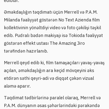
ediblər.
Əməkdaşlığın təqdimatı üçün Merrell və P.A.M.
Milanda fəaliyyət göstərən No Text Azienda film
kollektivinin yönəltdiyi video və foto çəkilişi təşkil
edib. Pudralı bədən makiyajı isə Tokioda fəaliyyət
göstərən effekt ustası The Amazing Jiro
tərəfindən hazırlanıb.
Merrell qeyd edib ki, film tamaşaçıları yavaş-yavaş
açılan, əməkdaşlığın ara keçid mövqeyini əks
etdirən səthi qeyri-adi və diqqət çəkən vizual
aləmə aparır.
Təqdimat tədbirlərinə paralel olaraq, Merrell və
P.A.M. dünyanın əsas şəhərlərindəki pərakəndə