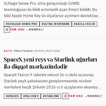
Schlage Sense Pro, ultra genişzolaqlı (UWB)
texnologiyası ilə kilidi avtomatik açan Smart kiliddir. Bu
kilid Apple Home Key ilə əlçatarsız açılmanı dəstəkləyir
və fiziki açarı tamamilə aradan qaldırır.
#
SCHLAGE SENSE PRO
#
ULTRA-WIDEBAND
#
AĞILLI KILID
TAM OXU →
MƏNBƏ
|
|
Yahoo Finance
19:59, 09.07.2026
AUTO
SpaceX yeni reys və Starlink uğurları
ilə diqqət mərkəzindədir
SpaceX Falcon 9 raketini rekord 36-cı dəfə uçuraraq
Starlink peyk şəbəkəsinin genişlənməsində növbəti
mərhələni keçdi. Şirkətin 2026-cı il uçuşlarının əksəriyyəti
Starlink peyklərinin yerləşdirilməsinə yönəlib.
TAM OXU →
MƏNBƏ
#
SPACEX
#
FALCON 9
#
STARLINK