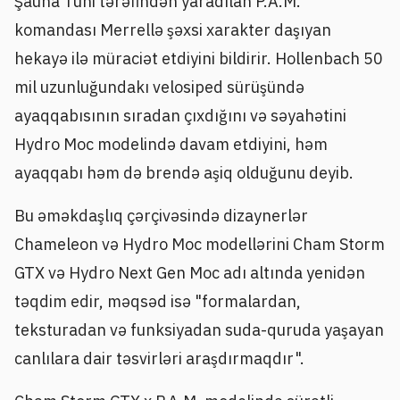
Şauna Tuhi tərəfindən yaradılan P.A.M.
komandası Merrellə şəxsi xarakter daşıyan
hekayə ilə müraciət etdiyini bildirir. Hollenbach 50
mil uzunluğundakı velosiped sürüşündə
ayaqqabısının sıradan çıxdığını və səyahətini
Hydro Moc modelində davam etdiyini, həm
ayaqqabı həm də brendə aşiq olduğunu deyib.
Bu əməkdaşlıq çərçivəsində dizaynerlər
Chameleon və Hydro Moc modellərini Cham Storm
GTX və Hydro Next Gen Moc adı altında yenidən
təqdim edir, məqsəd isə "formalardan,
teksturadan və funksiyadan suda-quruda yaşayan
canlılara dair təsvirləri araşdırmaqdır".