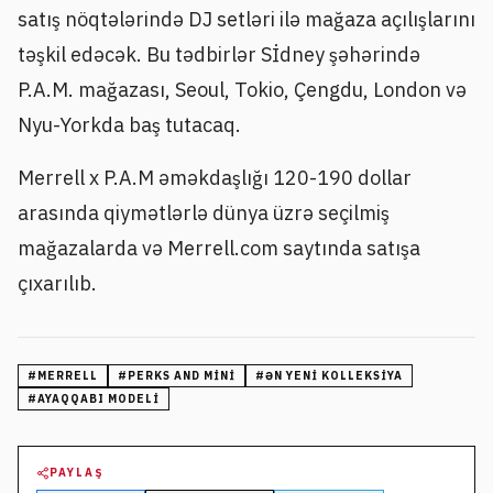
satış nöqtələrində DJ setləri ilə mağaza açılışlarını
təşkil edəcək. Bu tədbirlər Sİdney şəhərində
P.A.M. mağazası, Seoul, Tokio, Çengdu, London və
Nyu-Yorkda baş tutacaq.
Merrell x P.A.M əməkdaşlığı 120-190 dollar
arasında qiymətlərlə dünya üzrə seçilmiş
mağazalarda və Merrell.com saytında satışa
çıxarılıb.
#
MERRELL
#
PERKS AND MINI
#
ƏN YENI KOLLEKSIYA
#
AYAQQABI MODELI
PAYLAŞ