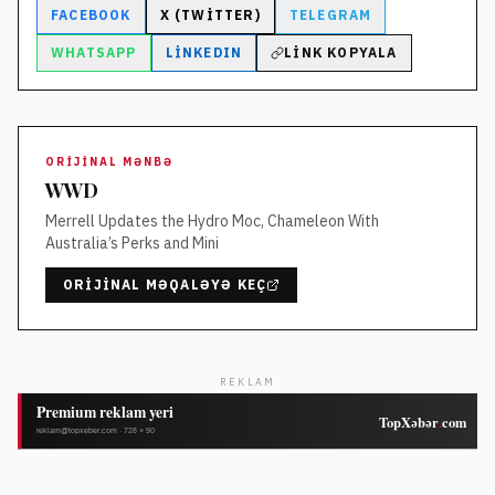
FACEBOOK
X (TWITTER)
TELEGRAM
WHATSAPP
LINKEDIN
LINK KOPYALA
ORIJINAL MƏNBƏ
WWD
Merrell Updates the Hydro Moc, Chameleon With
Australia’s Perks and Mini
ORIJINAL MƏQALƏYƏ KEÇ
REKLAM