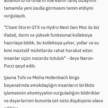
adlandırıb və onların markanın tanış dizaynını
tamamilə yeni üsulla görməsini təmin etdiyini
vurğulayıb.
"Cham Storm GTX və Hydro Next Gen Moc ilə biz
ifadəli, dərin və yüksək funksional kolleksiya
hazırlaya bildik, bu kolleksiya şəhər, yollar və su
kimi müxtəlif mühitlərdə rahat hərəkət edən
insanlar üçün nəzərdə tutulub" - deyə Naroo-
Pucci qeyd edib.
Şauna Tuhi və Misha Hollenbach birgə
bəyanatında əməkdaşlığın insanların birlikdə
işləməsinin əhəmiyyətini vurğuladığını bildiriblər
və dəyərlərinin bununla üst-üstə düşdüyünü əlavə