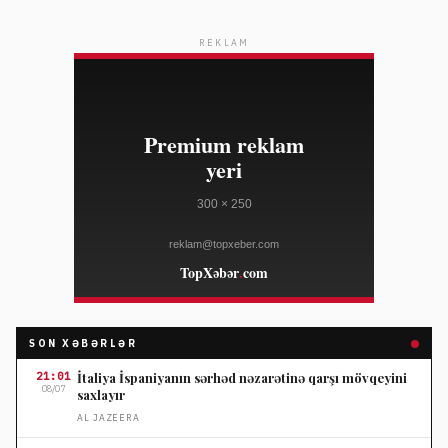
REKLAM
SON XƏBƏRLƏR
21:01
İtaliya İspaniyanın sərhəd nəzarətinə qarşı mövqeyini
08/07
saxlayır
AL JAZEERA