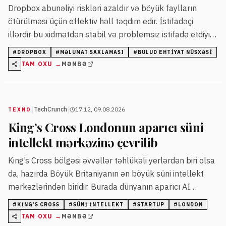
Dropbox abunəliyi riskləri azaldır və böyük faylların
ötürülməsi üçün effektiv həll təqdim edir. İstifadəçi
illərdir bu xidmətdən stabil və problemsiz istifadə etdiyini
vurğulayır.
#
DROPBOX
#
MƏLUMAT SAXLAMASI
#
BULUD EHTIYAT NÜSXƏSI
TAM OXU →
MƏNBƏ
|
|
TechCrunch
17:12, 09.08.2026
TEXNO
King’s Cross Londonun aparıcı süni
intellekt mərkəzinə çevrilib
King’s Cross bölgəsi əvvəllər təhlükəli yerlərdən biri olsa
da, hazırda Böyük Britaniyanın ən böyük süni intellekt
mərkəzlərindən biridir. Burada dünyanın aparıcı AI
şirkətləri ofislərini açıb İspaniya və Pekinlə rəqabət
#
KING’S CROSS
#
SÜNI INTELLEKT
#
STARTUP
#
LONDON
aparır.
TAM OXU →
MƏNBƏ