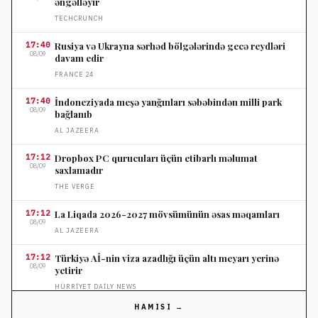
əngəlləyir
TECHCRUNCH
17:40
Rusiya və Ukrayna sərhəd bölgələrində gecə reydləri
08/09
davam edir
FRANCE 24
17:40
İndoneziyada meşə yanğınları səbəbindən milli park
08/09
bağlanıb
AL JAZEERA
17:12
Dropbox PC qurucuları üçün etibarlı məlumat
08/09
saxlamadır
THE VERGE
17:12
La Liqada 2026-2027 mövsümünün əsas məqamları
08/09
AL JAZEERA
17:12
Türkiyə Aİ-nin viza azadlığı üçün altı meyarı yerinə
08/09
yetirir
HÜRRIYET DAILY NEWS
HAMISI →
17:12
Türkiyədə uşaq və gənc ədalət sistemində geniş