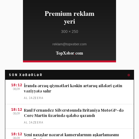
SON XƏBƏRLƏR
18:12
İranda ərzaq qiymətləri kəskin artaraq ailələri çətin
08/09
vəziyyətə salır
AL JAZEERA
18:12
Raul Fernandez Silverstounda Britaniya MotoGP-də
08/09
Corc Martin üzərində qələbə qazandı
AL JAZEERA
18:12
Yeni naxışlar nəzarət kameralarının aşkarlamasını
08/09