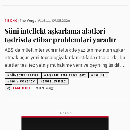
|
|
The Verge
16:11, 09.08.2026
TEXNO
Süni intellekt aşkarlama alətləri
tədrisdə etibar problemləri yaradır
ABŞ-da müəllimlər süni intellektlə yazılan mətnləri aşkar
etmək üçün yeni texnologiyalardan istifadə etsələr də, bu
alətlər tez-tez yalnış mühakimə verir və qeyri-ingilis dilli
tələbələri haqsız cəzalandıra bilər. Bəzi hallarda səhv
#
SÜNI INTELLEKT
#
AŞKARLAMA ALƏTLƏRI
#
TƏHSIL
ittihamlar müəllim və tələbələr arasında münaqişələrə
#
SƏHV POZITIV
#
INGILIS DILI
səbəb olub.
TAM OXU →
MƏNBƏ
REKLAM