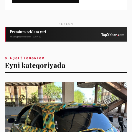
REKLAM
ƏLAQƏLI XƏBƏRLƏR
Eyni kateqoriyada