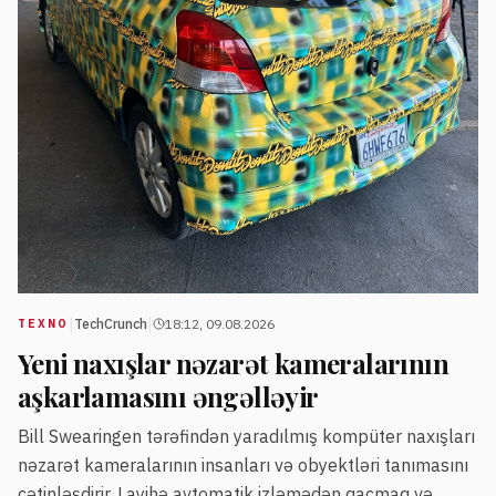
|
|
TechCrunch
18:12, 09.08.2026
TEXNO
Yeni naxışlar nəzarət kameralarının
aşkarlamasını əngəlləyir
Bill Swearingen tərəfindən yaradılmış kompüter naxışları
nəzarət kameralarının insanları və obyektləri tanımasını
çətinləşdirir. Layihə avtomatik izləmədən qaçmaq və