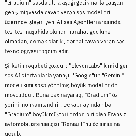
"Gradium" səsdə ultra aşağı gecikmə ilə çalışan
geniş miqyasda cavab verən səs modelləri
üzərində işləyir, yəni AI səs Agentləri arasında
tez-tez müşahidə olunan narahat gecikmə
olmadan, demək olar ki, dərhal cavab verən səs
texnologiyası təqdim edir.
Şirkətin rəqabəti çoxdur; "ElevenLabs" kimi digər
səs AI startaplarla yanaşı, "Google"un "Gemini"
modeli kimi səsə yönəlmiş böyük modellər də
mövcuddur. Buna baxmayaraq, "Gradium" öz
yerini möhkəmləndirir. Dekabr ayından bəri
"Gradium" böyük müştərilərdən biri olan Fransız
avtomobil istehsalçısı "Renault"nu öz sırasına
qoşub.