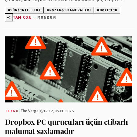
məxfiliyi qorumaq məqsədi daşıyır.
#
SÜNI INTELLEKT
#
NƏZARƏT KAMERALARI
#
MƏXFILIK
TAM OXU →
MƏNBƏ
|
|
The Verge
17:12, 09.08.2026
TEXNO
Dropbox PC qurucuları üçün etibarlı
məlumat saxlamadır