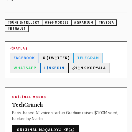
#
SÜNI INTELLEKT
#
SƏS MODELI
#
GRADIUM
#
NVIDIA
#
RENAULT
PAYLAŞ
FACEBOOK
X (TWITTER)
TELEGRAM
WHATSAPP
LINKEDIN
LINK KOPYALA
ORIJINAL MƏNBƏ
TechCrunch
Paris-based AI voice startup Gradium raises $100M seed,
backed by Nvidia
ORIJINAL MƏQALƏYƏ KEÇ