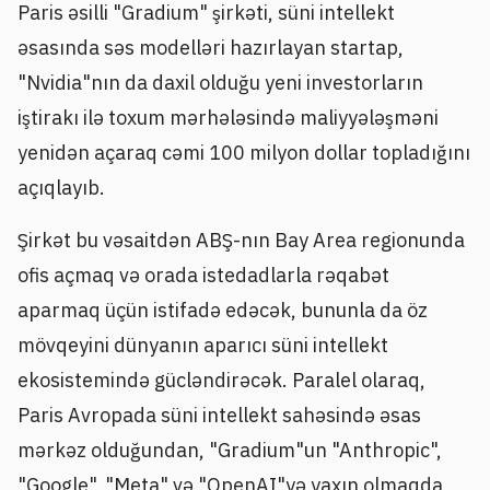
Paris əsilli "Gradium" şirkəti, süni intellekt
əsasında səs modelləri hazırlayan startap,
"Nvidia"nın da daxil olduğu yeni investorların
iştirakı ilə toxum mərhələsində maliyyələşməni
yenidən açaraq cəmi 100 milyon dollar topladığını
açıqlayıb.
Şirkət bu vəsaitdən ABŞ-nın Bay Area regionunda
ofis açmaq və orada istedadlarla rəqabət
aparmaq üçün istifadə edəcək, bununla da öz
mövqeyini dünyanın aparıcı süni intellekt
ekosistemində gücləndirəcək. Paralel olaraq,
Paris Avropada süni intellekt sahəsində əsas
mərkəz olduğundan, "Gradium"un "Anthropic",
"Google", "Meta" və "OpenAI"yə yaxın olmaqda