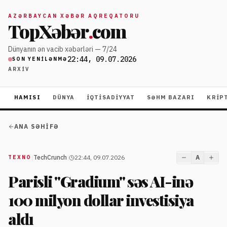
AZƏRBAYCAN XƏBƏR AQREQATORU
TopXəbər
.
com
Dünyanın ən vacib xəbərləri — 7/24
22:44, 09.07.2026
SON YENILƏNMƏ
ARXIV
HAMISI
DÜNYA
İQTISADIYYAT
SƏHM BAZARI
KRIP
ANA SƏHIFƏ
|
TechCrunch
|
22:44, 09.07.2026
A
TEXNO
Parisli "Gradium" səs AI-inə
100 milyon dollar investisiya
aldı