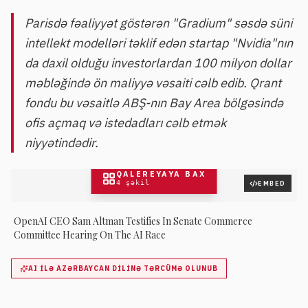
Parisdə fəaliyyət göstərən "Gradium" səsdə süni
intellekt modelləri təklif edən startap "Nvidia"nın
da daxil olduğu investorlardan 100 milyon dollar
məbləğində ön maliyyə vəsaiti cəlb edib. Qrant
fondu bu vəsaitlə ABŞ-nın Bay Area bölgəsində
ofis açmaq və istedadları cəlb etmək
niyyətindədir.
QALEREYAYA BAX
4
şəkil
EMBED
OpenAI CEO Sam Altman Testifies In Senate Commerce
Committee Hearing On The AI Race
AI ILƏ AZƏRBAYCAN DILINƏ TƏRCÜMƏ OLUNUB