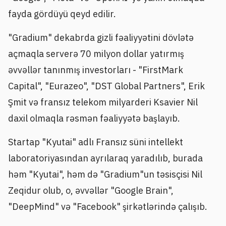
fayda gördüyü qeyd edilir.
"Gradium" dekabrda gizli fəaliyyətini dövlətə
açmaqla serverə 70 milyon dollar yatırmış
əvvəllər tanınmış investorları - "FirstMark
Capital", "Eurazeo", "DST Global Partners", Erik
Şmit və fransız telekom milyarderi Ksavier Nil
daxil olmaqla rəsmən fəaliyyətə başlayıb.
Startap "Kyutai" adlı Fransız süni intellekt
laboratoriyasından ayrılaraq yaradılıb, burada
həm "Kyutai", həm də "Gradium"un təsisçisi Nil
Zeqidur olub, o, əvvəllər "Google Brain",
"DeepMind" və "Facebook" şirkətlərində çalışıb.