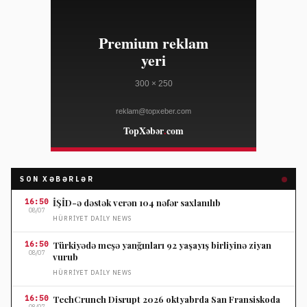
SON XƏBƏRLƏR
16:50
İŞİD-ə dəstək verən 104 nəfər saxlanılıb
08/07
HÜRRIYET DAILY NEWS
16:50
Türkiyədə meşə yanğınları 92 yaşayış birliyinə ziyan
08/07
vurub
HÜRRIYET DAILY NEWS
16:50
TechCrunch Disrupt 2026 oktyabrda San Fransiskoda
08/07