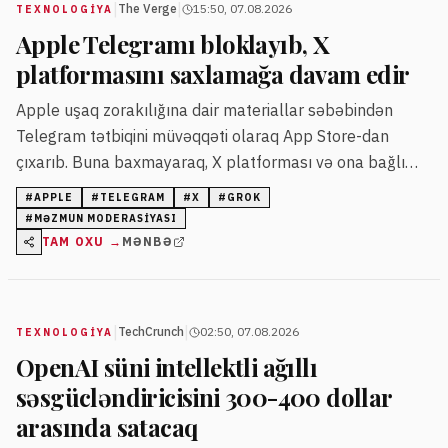
|
|
The Verge
15:50, 07.08.2026
TEXNOLOGIYA
Apple Telegramı bloklayıb, X
platformasını saxlamağa davam edir
Apple uşaq zorakılığına dair materiallar səbəbindən
Telegram tətbiqini müvəqqəti olaraq App Store-dan
çıxarıb. Buna baxmayaraq, X platforması və ona bağlı
Grok chatbotundakı qalmaqallara rəğmən mağazada
#
APPLE
#
TELEGRAM
#
X
#
GROK
qalır.
#
MƏZMUN MODERASIYASI
TAM OXU →
MƏNBƏ
|
|
TechCrunch
02:50, 07.08.2026
TEXNOLOGIYA
OpenAI süni intellektli ağıllı
səsgücləndiricisini 300-400 dollar
arasında satacaq