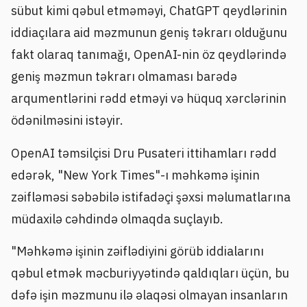
sübut kimi qəbul etməməyi, ChatGPT qeydlərinin
iddiaçılara aid məzmunun geniş təkrarı olduğunu
fakt olaraq tanımağı, OpenAI-nin öz qeydlərində
geniş məzmun təkrarı olmaması barədə
arqumentlərini rədd etməyi və hüquq xərclərinin
ödənilməsini istəyir.
OpenAI təmsilçisi Dru Pusateri ittihamları rədd
edərək, "New York Times"-ı məhkəmə işinin
zəifləməsi səbəbilə istifadəçi şəxsi məlumatlarına
müdaxilə cəhdində olmaqda suçlayıb.
"Məhkəmə işinin zəiflədiyini görüb iddialarını
qəbul etmək məcburiyyətində qaldıqları üçün, bu
dəfə işin məzmunu ilə əlaqəsi olmayan insanların