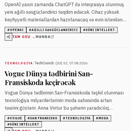
OpenAI yaxın zamanda ChatGPT ilə inteqrasiya olunmuş
yeni ağıllı səsgücləndirici təqdim edəcək. Cihaz yüksək
keyfiyyətli materiallardan hazırlanacaq və evin istənilən
yerinə rahat şəkildə gətirilə biləcək.
#
OPENAI
#
AĞILLI SƏSGÜCLƏNDIRICI
#
SÜNI INTELLEKT
TAM OXU →
MƏNBƏ
|
|
TechCrunch
01:52, 07.08.2026
TEXNOLOGIYA
Vogue Dünya tədbirini San-
Fransiskoda keçirəcək
Vogue Dünya tədbirinin San-Fransiskoda təşkil olunması
texnologiya milyarderlərinin moda sahəsində artan
təsirini göstərir. Anna Vintur bu şəhərin yaradıcılıq
mərkəzi olduğunu və dəyişikliklərdən qorxmayan
#
VOGUE
#
SAN FRANSISKO
#
TEXNOLOGIYA
#
MODA
cəmiyyətə sahib olduğunu vurğulayıb.
#
SÜNI INTELLEKT