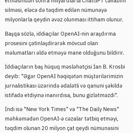
etməsindən sonra milyardlarla ChatGPT cavabını
silməsi, eləcə də təqdim edilən nümunəyə
milyonlarla qeydin əvəz olunması ittiham olunur.
Başqa sözlə, iddiaçılar OpenAI-nin araşdırma
prosesini çətinləşdirərək mövcud olan
məlumatları əldə etməyə mane olduğunu bildirir.
İddiaçıların baş hüquq məsləhətçisi İan B. Krosbi
deyib: "Əgər OpenAI həqiqətən müştərilərimizin
jurnalistikası üzərində ədalətli və qanuni şəkildə
istifadə etdiyinə inanırdısa, bunu gizlətməzdi".
İndi isə "New York Times" və "The Daily News"
məhkəmədən OpenAI-ə cəzalar tətbiq etməyi,
təqdim olunan 20 milyon çat qeydi nümunəsini