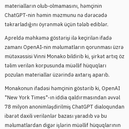
materialların olub-olmamasını, həmçinin
ChatGPT-nin həmin məzmunu nə dərəcədə
təkrarladığını öyrənmək üçün tələb ediblər.
Apreldə məhkəmə göstərişi ilə keçirilən ifadə
zamanı OpenAI-nin məlumatların qorunması üzrə
mütəxəssisi Vinni Monako bildirib ki, şirkət artıq öz
təlim verilən korpusunda müəllif hüquqları
pozulan materiallar üzərində axtarış aparıb.
Monakonun ifadəsi həmçinin göstərib ki, OpenAI
"New York Times"-ın iddia qaldırmasından əvvəl
78 milyon anonimləşdirilmiş ChatGPT dialoqundan
ibarət daxili verilənlər bazası yaradıb və bu
məlumatlardan digər işlərin müəllif hüquqlarının