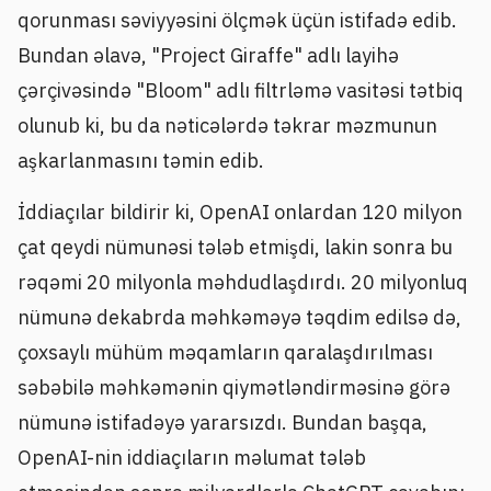
qorunması səviyyəsini ölçmək üçün istifadə edib.
Bundan əlavə, "Project Giraffe" adlı layihə
çərçivəsində "Bloom" adlı filtrləmə vasitəsi tətbiq
olunub ki, bu da nəticələrdə təkrar məzmunun
aşkarlanmasını təmin edib.
İddiaçılar bildirir ki, OpenAI onlardan 120 milyon
çat qeydi nümunəsi tələb etmişdi, lakin sonra bu
rəqəmi 20 milyonla məhdudlaşdırdı. 20 milyonluq
nümunə dekabrda məhkəməyə təqdim edilsə də,
çoxsaylı mühüm məqamların qaralaşdırılması
səbəbilə məhkəmənin qiymətləndirməsinə görə
nümunə istifadəyə yararsızdı. Bundan başqa,
OpenAI-nin iddiaçıların məlumat tələb