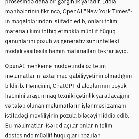
prosesində daha bir gərginlik yaradır. İddia
mənbələrinin fikrincə, OpenAI "New York Times"-
ın məqalələrindən istifadə edib, onları təlim
materialı kimi tətbiq etməklə müəllif hüquq
qanunlarını pozub və generativ süni intellekt
modeli vasitəsilə həmin materialları təkrarlayıb.
OpenAI məhkəmə müddətində öz təlim
məlumatlarını axtarmaq qabiliyyətinin olmadığını
bildirib. Həmçinin, ChatGPT dialoqlarının böyük
həcmini araşdırmaq texniki çətinlik yaradacağını
və tələb olunan məlumatların işlənməsi zamanı
istifadəçi məxfiliyinin pozula biləcəyini iddia edib.
Bu məlumatları isə iddiaçılar onların təlim
dəstəsində müəllif hüquqları pozulan