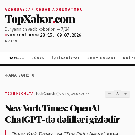
AZƏRBAYCAN XƏBƏR AQREQATORU
TopXəbər
.
com
Dünyanın ən vacib xəbərləri — 7/24
23:15, 09.07.2026
SON YENILƏNMƏ
ARXIV
HAMISI
DÜNYA
İQTISADIYYAT
SƏHM BAZARI
KRIP
ANA SƏHIFƏ
|
TechCrunch
|
23:15, 09.07.2026
A
TEXNOLOGIYA
New York Times: OpenAI
ChatGPT-də dəlilləri gizlədir
"New York Times" və "The Daily News" iddia