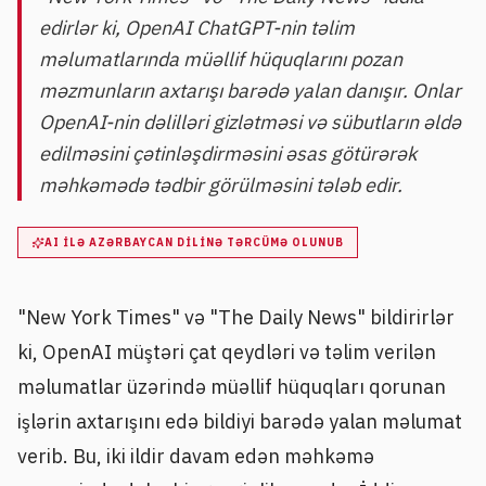
edirlər ki, OpenAI ChatGPT-nin təlim
məlumatlarında müəllif hüquqlarını pozan
məzmunların axtarışı barədə yalan danışır. Onlar
OpenAI-nin dəlilləri gizlətməsi və sübutların əldə
edilməsini çətinləşdirməsini əsas götürərək
məhkəmədə tədbir görülməsini tələb edir.
AI ILƏ AZƏRBAYCAN DILINƏ TƏRCÜMƏ OLUNUB
"New York Times" və "The Daily News" bildirirlər
ki, OpenAI müştəri çat qeydləri və təlim verilən
məlumatlar üzərində müəllif hüquqları qorunan
işlərin axtarışını edə bildiyi barədə yalan məlumat
verib. Bu, iki ildir davam edən məhkəmə