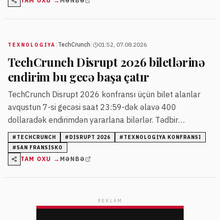
TAM OXU →
MƏNBƏ
|
|
TechCrunch
01:52, 07.08.2026
TEXNOLOGIYA
TechCrunch Disrupt 2026 biletlərinə
endirim bu gecə başa çatır
TechCrunch Disrupt 2026 konfransı üçün bilet alanlar
avqustun 7-si gecəsi saat 23:59-dək əlavə 400
dollaradək endirimdən yararlana bilərlər. Tədbir
oktyabrın 13-15-də San-Fransiskoda keçiriləcək və yeni
#
TECHCRUNCH
#
DISRUPT 2026
#
TEXNOLOGIYA KONFRANSI
texnologiya trendləri təqdim olunacaq.
#
SAN FRANSISKO
TAM OXU →
MƏNBƏ
REKLAM