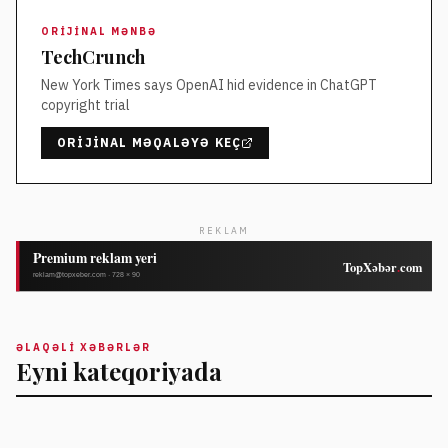
ORIJINAL MƏNBƏ
TechCrunch
New York Times says OpenAI hid evidence in ChatGPT
copyright trial
ORIJINAL MƏQALƏYƏ KEÇ
REKLAM
ƏLAQƏLI XƏBƏRLƏR
Eyni kateqoriyada