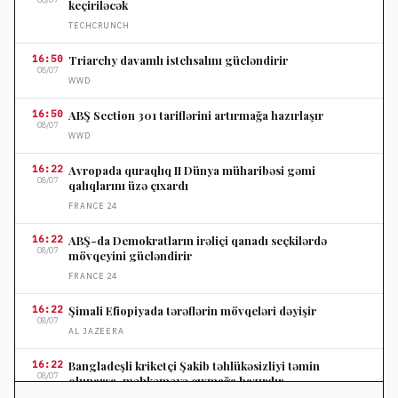
keçiriləcək
TECHCRUNCH
16:50
Triarchy davamlı istehsalını gücləndirir
08/07
WWD
16:50
ABŞ Section 301 tariflərini artırmağa hazırlaşır
08/07
WWD
16:22
Avropada quraqlıq II Dünya müharibəsi gəmi
08/07
qalıqlarını üzə çıxardı
FRANCE 24
16:22
ABŞ-da Demokratların irəliçi qanadı seçkilərdə
08/07
mövqeyini gücləndirir
FRANCE 24
16:22
Şimali Efiopiyada tərəflərin mövqeləri dəyişir
08/07
AL JAZEERA
16:22
Bangladeşli kriketçi Şakib təhlükəsizliyi təmin
08/07
olunarsa, məhkəməyə çıxmağa hazırdır