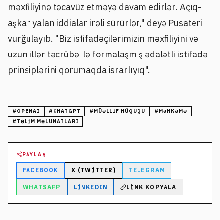
məxfiliyinə təcavüz etməyə davam edirlər. Açıq-
aşkar yalan iddialar irəli sürürlər," deyə Pusateri
vurğulayıb. "Biz istifadəçilərimizin məxfiliyini və
uzun illər təcrübə ilə formalaşmış ədalətli istifadə
prinsiplərini qorumaqda israrlıyıq".
#
OPENAI
#
CHATGPT
#
MÜƏLLIF HÜQUQU
#
MƏHKƏMƏ
#
TƏLIM MƏLUMATLARI
PAYLAŞ
FACEBOOK
X (TWITTER)
TELEGRAM
WHATSAPP
LINKEDIN
LINK KOPYALA