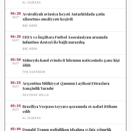
AL JAZEERA
06:20
Avstraliyalı aviasiya heyəti Antarktidada çətin
08/07
xilasetmə əməliyyatı keçirdi
BBC NEWS
06:20
UEFA və İngiltərə Futbol Assosiasiyası arasında
08/07
Infantino dəstəyi ilə bağlı narazılıq
BBC NEWS
05:50
Sidneydə kənd evində it hücumu nəticəsində gənc kişi
08/07
ölüb
THE GUARDIAN
05:35
Argentina Mülkiyyət Qanunu Layihəsi Etirazlara
08/07
Sənginlik Yaradır
DEUTSCHE WELLE
05:35
Braziliya Voepass təyyarə qəzasında 16 nəfəri ittiham
08/07
edib
AL JAZEERA
05:04
Donald Tramp polisilikon idxalına 15 faiz gömrük