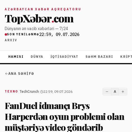
AZƏRBAYCAN XƏBƏR AQREQATORU
TopXəbər
.
com
Dünyanın ən vacib xəbərləri — 7/24
22:59, 09.07.2026
SON YENILƏNMƏ
ARXIV
HAMISI
DÜNYA
İQTISADIYYAT
SƏHM BAZARI
KRIP
ANA SƏHIFƏ
|
TechCrunch
|
22:59, 09.07.2026
A
TEXNO
FanDuel idmançı Brys
Harperdən oyun problemi olan
müştəriyə video göndərib