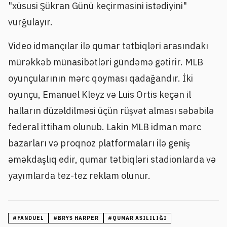
"xüsusi Şükran Günü keçirməsini istədiyini"
vurğulayır.
Video idmançılar ilə qumar tətbiqləri arasındakı
mürəkkəb münasibətləri gündəmə gətirir. MLB
oyunçularının mərc qoyması qadağandır. İki
oyunçu, Emanuel Kleyz və Luis Ortis keçən il
halların düzəldilməsi üçün rüşvət alması səbəbilə
federal ittiham olunub. Lakin MLB idman mərc
bazarları və proqnoz platformaları ilə geniş
əməkdaşlıq edir, qumar tətbiqləri stadionlarda və
yayımlarda tez-tez reklam olunur.
#
FANDUEL
#
BRYS HARPER
#
QUMAR ASILILIĞI