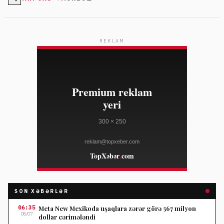
etməyə çalışırlar.
REKLAM
SON XƏBƏRLƏR
06:35
Meta New Mexikoda uşaqlara zərər görə 567 milyon
08/07
dollar cərimələndi