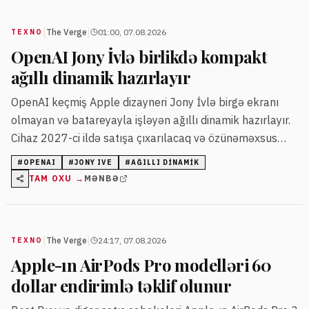
|
|
The Verge
01:00, 07.08.2026
TEXNO
OpenAI Jony İvlə birlikdə kompakt
ağıllı dinamik hazırlayır
OpenAI keçmiş Apple dizayneri Jony İvlə birgə ekranı
olmayan və batareyayla işləyən ağıllı dinamik hazırlayır.
Cihaz 2027-ci ildə satışa çıxarılacaq və özünəməxsus
dizaynla hərəkətli hissələrə malik olacaq.
#
OPENAI
#
JONY IVE
#
AĞILLI DINAMIK
TAM OXU →
MƏNBƏ
|
|
The Verge
24:17, 07.08.2026
TEXNO
Apple-ın AirPods Pro modelləri 60
dollar endirimlə təklif olunur