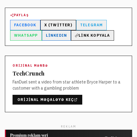
PAYLAŞ
FACEBOOK
X (TWITTER)
TELEGRAM
WHATSAPP
LINKEDIN
LINK KOPYALA
ORIJINAL MƏNBƏ
TechCrunch
FanDuel sent a video from star athlete Bryce Harper to a
customer with a gambling problem
ORIJINAL MƏQALƏYƏ KEÇ
REKLAM