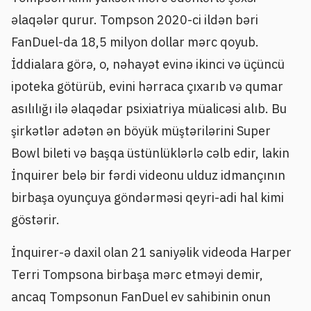
əlaqələr qurur. Tompson 2020-ci ildən bəri
FanDuel-da 18,5 milyon dollar mərc qoyub.
İddialara görə, o, nəhayət evinə ikinci və üçüncü
ipoteka götürüb, evini hərraca çıxarıb və qumar
asılılığı ilə əlaqədar psixiatriya müalicəsi alıb. Bu
şirkətlər adətən ən böyük müştərilərini Super
Bowl bileti və başqa üstünlüklərlə cəlb edir, lakin
İnquirer belə bir fərdi videonu ulduz idmançının
birbaşa oyunçuya göndərməsi qeyri-adi hal kimi
göstərir.
İnquirer-ə daxil olan 21 saniyəlik videoda Harper
Terri Tompsona birbaşa mərc etməyi demir,
ancaq Tompsonun FanDuel ev sahibinin onun