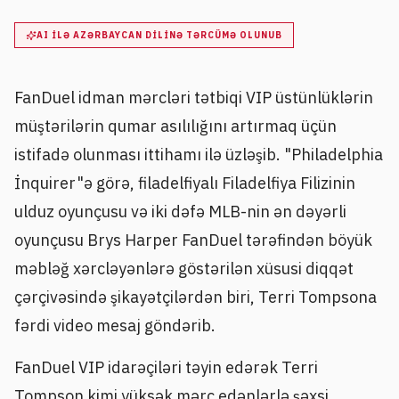
AI ILƏ AZƏRBAYCAN DILINƏ TƏRCÜMƏ OLUNUB
FanDuel idman mərcləri tətbiqi VIP üstünlüklərin
müştərilərin qumar asılılığını artırmaq üçün
istifadə olunması ittihamı ilə üzləşib. "Philadelphia
İnquirer"ə görə, filadelfiyalı Filadelfiya Filizinin
ulduz oyunçusu və iki dəfə MLB-nin ən dəyərli
oyunçusu Brys Harper FanDuel tərəfindən böyük
məbləğ xərcləyənlərə göstərilən xüsusi diqqət
çərçivəsində şikayətçilərdən biri, Terri Tompsona
fərdi video mesaj göndərib.
FanDuel VIP idarəçiləri təyin edərək Terri
Tompson kimi yüksək mərc edənlərlə şəxsi