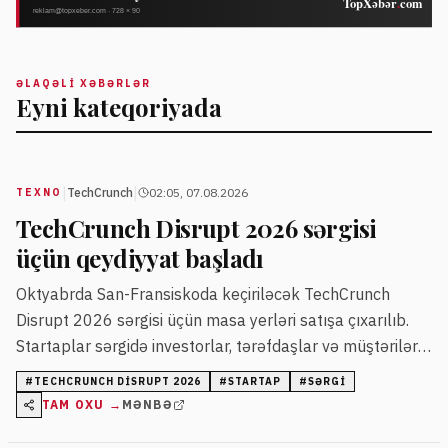
ƏLAQƏLI XƏBƏRLƏR
Eyni kateqoriyada
|
|
TechCrunch
02:05, 07.08.2026
TEXNO
TechCrunch Disrupt 2026 sərgisi
üçün qeydiyyat başladı
Oktyabrda San-Fransiskoda keçiriləcək TechCrunch
Disrupt 2026 sərgisi üçün masa yerləri satışa çıxarılıb.
Startaplar sərgidə investorlar, tərəfdaşlar və müştərilərlə
birbaşa ünsiyyət imkanı qazanacaqlar.
#
TECHCRUNCH DISRUPT 2026
#
STARTAP
#
SƏRGI
TAM OXU →
MƏNBƏ