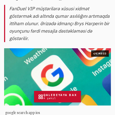
FanDuel VIP müştərilərə xüsusi xidmət
göstərmək adı altında qumar asılılığını artımaqda
ittiham olunur. Ərizədə idmançı Brys Harperin bir
oyunçunu fərdi mesajla dəstəkləməsi də
göstərilir.
EMBED
QALEREYAYA BAX
4
şəkil
google search app ios