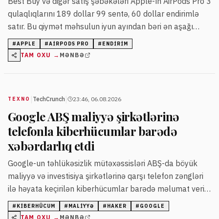
Best Buy və digər satış şəbəkələri Apple-ın AirPods Pro 3
qulaqlıqlarını 189 dollar 99 sentə, 60 dollar endirimlə
satır. Bu qiymət məhsulun iyun ayından bəri ən aşağı
qiymətidir.
#
APPLE
#
AIRPODS PRO
#
ENDIRIM
TAM OXU →
MƏNBƏ
|
|
TechCrunch
23:46, 06.08.2026
TEXNO
Google ABŞ maliyyə şirkətlərinə
telefonla kiberhücumlar barədə
xəbərdarlıq etdi
Google-un təhlükəsizlik mütəxəssisləri ABŞ-da böyük
maliyyə və investisiya şirkətlərinə qarşı telefon zəngləri
ilə həyata keçirilən kiberhücumlar barədə məlumat verib.
Hakerlər qurbanların şəxsi telefonlarına zəng edərək
#
KIBERHÜCUM
#
MALIYYƏ
#
HAKER
#
GOOGLE
onların giriş məlumatlarını ələ keçirməyə və pul tələb
TAM OXU →
MƏNBƏ