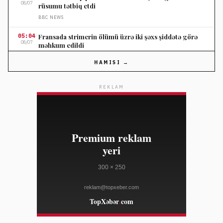
08/07
rüsumu tətbiq etdi
BBC NEWS
05:04
Fransada strimerin ölümü üzrə iki şəxs şiddətə görə
08/07
məhkum edildi
BBC NEWS
HAMISI →
04:21
Səudiyyə, Pakistan və Türkiyə müdafiə sazişi
08/07
imzalayacaq
REKLAM
FRANCE 24
04:21
Mozambikdə sel sonrası aclıq ciddi problemlər yaradıb
08/07
AL JAZEERA
04:21
GAO: Doge-nin 110 milyard dollarlıq qənaət
08/07
iddialarında səhvlər var
BBC NEWS
04:04
İran parlament spikeri Trampın teatr diplomatiyasını
08/07
tənqid edib
AL JAZEERA