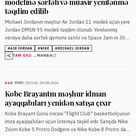
modelinə sərfəli və müasir yenilənmə
təqdim edilib
Michael Jordanın məşhur Air Jordan 11 modeli üçün yeni
Jordan DMSN 95 modeli təqdim olunub. Yenilənmiş
versiya daha sərfəli qiymətə satılır və Space Jam-in 30
illik yubiley kolleksiyasına daxil edilib.
#
AIR JORDAN
#
NIKE
#
MICHAEL JORDAN
TAM OXU →
MƏNBƏ
|
|
WWD
19:42, 09.08.2026
DƏB
Kobe Brayantın məşhur idman
ayaqqabıları yenidən satışa çıxır
Kobe Brayant Günü öncəsi "Flight Club" basketbolçunun
imza ayaqqabıları üçün lotereya təşkil edir. Satışda Nike
Zoom Kobe 5 Protro Dodgers və Nike Kobe 8 Protro daxil