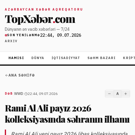
AZƏRBAYCAN XƏBƏR AQREQATORU
TopXəbər
.
com
Dünyanın ən vacib xəbərləri — 7/24
22:44, 09.07.2026
SON YENILƏNMƏ
ARXIV
HAMISI
DÜNYA
İQTISADIYYAT
SƏHM BAZARI
KRIP
ANA SƏHIFƏ
|
WWD
|
22:44, 09.07.2026
A
DƏB
Rami Al Ali payız 2026
kolleksiyasında səhranın ilhamı
Rami Al Ali yeni payız 2026 libas kolleksiyasında