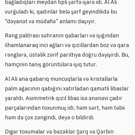
bağladıqları meydan tipli şərfə işarə idi. Al Ali
vurğuladı ki, qadınlar belə şərf geyindikdə bu
“dəyanət və müdafiə” anlamı daşıyır.
Rəng palitrası səhranın qabarları və işığından
ilhamlanaraq inci ağları və qızıllardan boz və qara
rənglərə, üstəlik zərif parıltıya doğru dəyişirdi. Bu,
həmçinin tanış görüntülərə işıq tutur.
Al Ali ana qabarıq muncuqlarla və kristallarla
palm ağacının qabığını xatırladan qamətli libaslar
yaratdı. Asimmetrik qızıl libas isə ənənəvi çadır
parçalarından toxunmuş idi; həm sərt, həm təbii
həm də çox zəngindi, deyə o bildirdi.
Digər toxumalar və bəzəklər Şərq və Qərbin