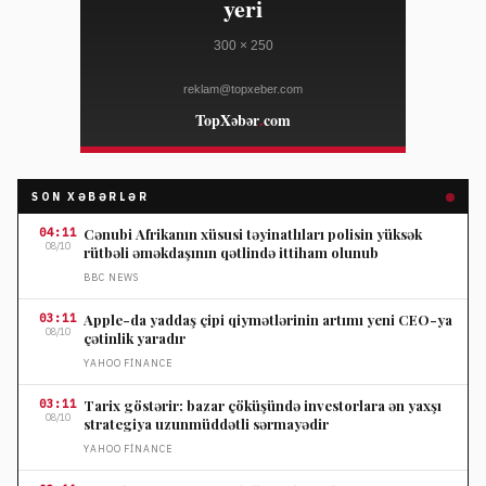
SON XƏBƏRLƏR
04:11
Cənubi Afrikanın xüsusi təyinatlıları polisin yüksək
08/10
rütbəli əməkdaşının qətlində ittiham olunub
BBC NEWS
03:11
Apple-da yaddaş çipi qiymətlərinin artımı yeni CEO-ya
08/10
çətinlik yaradır
YAHOO FINANCE
03:11
Tarix göstərir: bazar çöküşündə investorlara ən yaxşı
08/10
strategiya uzunmüddətli sərmayədir
YAHOO FINANCE