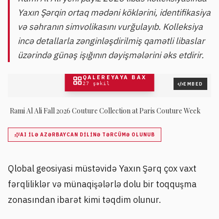
Yaxın Şərqin ortaq mədəni köklərini, identifikasiya
və səhranın simvolikasını vurğulayıb. Kolleksiya
incə detallarla zənginləşdirilmiş qamətli libaslar
üzərində günəş işığının dəyişmələrini əks etdirir.
QALEREYAYA BAX
27
şəkil
EMBED
Rami Al Ali Fall 2026 Couture Collection at Paris Couture Week
AI ILƏ AZƏRBAYCAN DILINƏ TƏRCÜMƏ OLUNUB
Qlobal geosiyasi müstəvidə Yaxın Şərq çox vaxt
fərqliliklər və münaqişələrlə dolu bir toqquşma
zonasından ibarət kimi təqdim olunur.