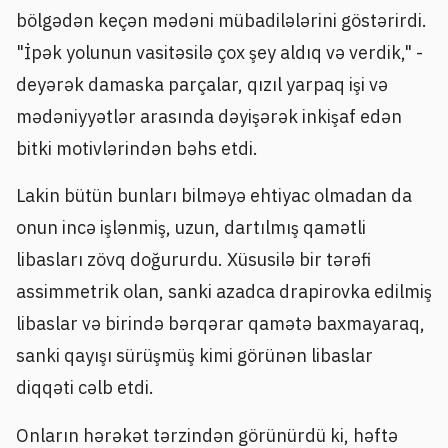
bölgədən keçən mədəni mübadilələrini göstərirdi.
"İpək yolunun vasitəsilə çox şey aldıq və verdik," -
deyərək damaska parçalar, qızıl yarpaq işi və
mədəniyyətlər arasında dəyişərək inkişaf edən
bitki motivlərindən bəhs etdi.
Lakin bütün bunları bilməyə ehtiyac olmadan da
onun incə işlənmiş, uzun, dartılmış qamətli
libasları zövq doğururdu. Xüsusilə bir tərəfi
assimmetrik olan, sanki azadca drapirovka edilmiş
libaslar və birində bərqərar qamətə baxmayaraq,
sanki qayışı sürüşmüş kimi görünən libaslar
diqqəti cəlb etdi.
Onların hərəkət tərzindən görünürdü ki, həftə