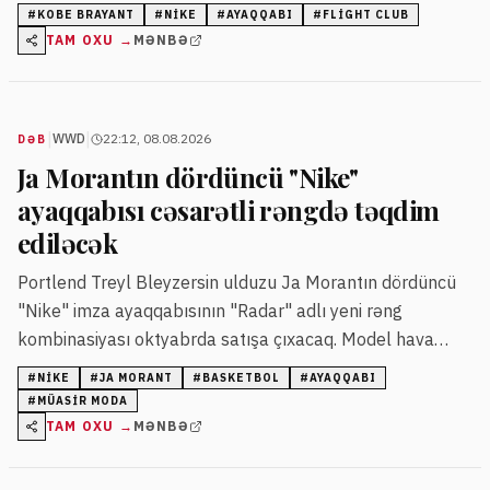
olmaqla bir neçə model orijinal qiymətlərlə təqdim
#
KOBE BRAYANT
#
NIKE
#
AYAQQABI
#
FLIGHT CLUB
olunur.
TAM OXU →
MƏNBƏ
|
|
WWD
22:12, 08.08.2026
DƏB
Ja Morantın dördüncü "Nike"
ayaqqabısı cəsarətli rəngdə təqdim
ediləcək
Portlend Treyl Bleyzersin ulduzu Ja Morantın dördüncü
"Nike" imza ayaqqabısının "Radar" adlı yeni rəng
kombinasiyası oktyabrda satışa çıxacaq. Model hava
radarını xatırladan qrafik dizayn və çoxrəngli detallarla
#
NIKE
#
JA MORANT
#
BASKETBOL
#
AYAQQABI
seçilir.
#
MÜASIR MODA
TAM OXU →
MƏNBƏ