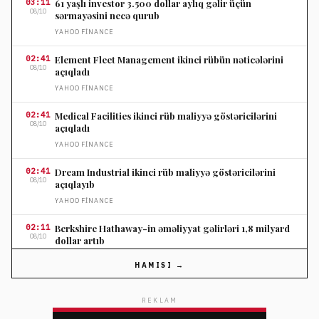
03:11
61 yaşlı investor 3.500 dollar aylıq gəlir üçün
08/10
sərmayəsini necə qurub
YAHOO FINANCE
02:41
Element Fleet Management ikinci rübün nəticələrini
08/10
açıqladı
YAHOO FINANCE
02:41
Medical Facilities ikinci rüb maliyyə göstəricilərini
08/10
açıqladı
YAHOO FINANCE
02:41
Dream Industrial ikinci rüb maliyyə göstəricilərini
08/10
açıqlayıb
YAHOO FINANCE
02:11
Berkshire Hathaway-in əməliyyat gəlirləri 1,8 milyard
08/10
dollar artıb
YAHOO FINANCE
HAMISI →
02:11
Shopify səhm qiyməti optimist gəlir proqnozu ilə 30
08/10
faiz yüksəlib
REKLAM
YAHOO FINANCE