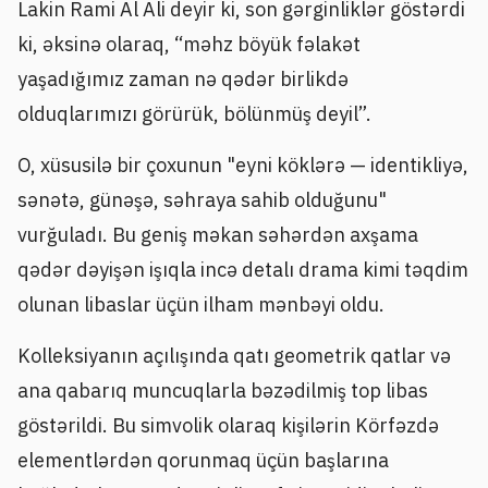
Lakin Rami Al Ali deyir ki, son gərginliklər göstərdi
ki, əksinə olaraq, “məhz böyük fəlakət
yaşadığımız zaman nə qədər birlikdə
olduqlarımızı görürük, bölünmüş deyil”.
O, xüsusilə bir çoxunun "eyni köklərə — identikliyə,
sənətə, günəşə, səhraya sahib olduğunu"
vurğuladı. Bu geniş məkan səhərdən axşama
qədər dəyişən işıqla incə detalı drama kimi təqdim
olunan libaslar üçün ilham mənbəyi oldu.
Kolleksiyanın açılışında qatı geometrik qatlar və
ana qabarıq muncuqlarla bəzədilmiş top libas
göstərildi. Bu simvolik olaraq kişilərin Körfəzdə
elementlərdən qorunmaq üçün başlarına