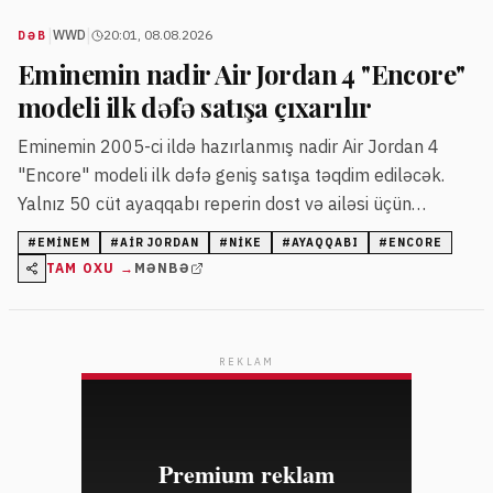
|
|
WWD
20:01, 08.08.2026
DƏB
Eminemin nadir Air Jordan 4 "Encore"
modeli ilk dəfə satışa çıxarılır
Eminemin 2005-ci ildə hazırlanmış nadir Air Jordan 4
"Encore" modeli ilk dəfə geniş satışa təqdim ediləcək.
Yalnız 50 cüt ayaqqabı reperin dost və ailəsi üçün
istehsal olunmuşdu.
#
EMINEM
#
AIR JORDAN
#
NIKE
#
AYAQQABI
#
ENCORE
TAM OXU →
MƏNBƏ
REKLAM