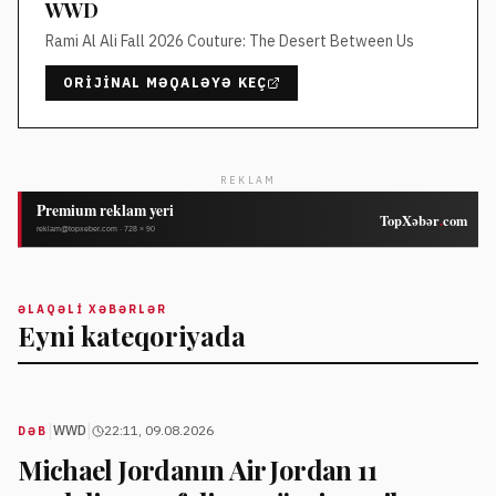
WWD
Rami Al Ali Fall 2026 Couture: The Desert Between Us
ORIJINAL MƏQALƏYƏ KEÇ
REKLAM
ƏLAQƏLI XƏBƏRLƏR
Eyni kateqoriyada
|
|
WWD
22:11, 09.08.2026
DƏB
Michael Jordanın Air Jordan 11