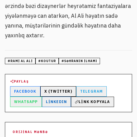
ərzində bəzi dizaynerlər heyrətamiz fantaziyalara
yiyələnməyə can atarkən, Al Ali həyatın sadə
yanına, müştərilərinin gündəlik həyatına daha
yaxınlıq axtarır.
#
RAMI AL ALI
#
KOUTUR
#
SƏHRANIN ILHAMI
PAYLAŞ
FACEBOOK
X (TWITTER)
TELEGRAM
WHATSAPP
LINKEDIN
LINK KOPYALA
ORIJINAL MƏNBƏ