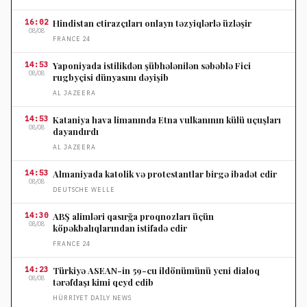
16:02
Hindistan etirazçıları onlayn təzyiqlərlə üzləşir
08/08
FRANCE 24
14:53
Yaponiyada istilikdən şübhələnilən səbəblə Fici
08/08
rugbyçisi dünyasını dəyişib
AL JAZEERA
14:53
Kataniya hava limanında Etna vulkanının külü uçuşları
08/08
dayandırdı
AL JAZEERA
14:53
Almaniyada katolik və protestantlar birgə ibadət edir
08/08
DEUTSCHE WELLE
14:30
ABŞ alimləri qasırğa proqnozları üçün
08/08
köpəkbalıqlarından istifadə edir
FRANCE 24
14:23
Türkiyə ASEAN-in 59-cu ildönümünü yeni dialoq
08/08
tərəfdaşı kimi qeyd edib
HÜRRIYET DAILY NEWS