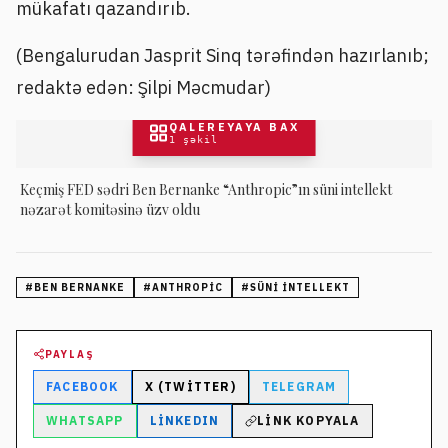
mükafatı qazandırıb.
(Bengalurudan Jasprit Sinq tərəfindən hazırlanıb;
redaktə edən: Şilpi Məcmudar)
QALEREYAYA BAX
1
şəkil
Keçmiş FED sədri Ben Bernanke “Anthropic”ın süni intellekt
nəzarət komitəsinə üzv oldu
#
BEN BERNANKE
#
ANTHROPIC
#
SÜNI INTELLEKT
PAYLAŞ
FACEBOOK
X (TWITTER)
TELEGRAM
WHATSAPP
LINKEDIN
LINK KOPYALA