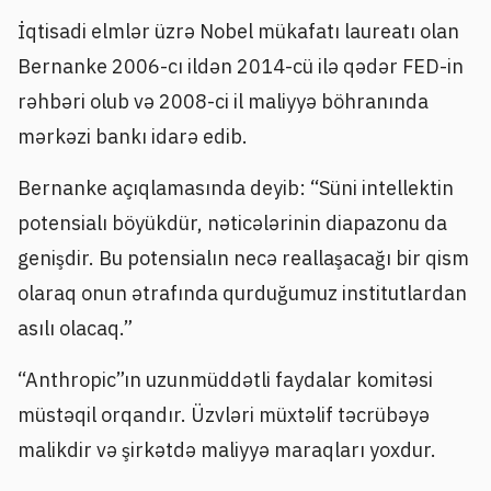
İqtisadi elmlər üzrə Nobel mükafatı laureatı olan
Bernanke 2006-cı ildən 2014-cü ilə qədər FED-in
rəhbəri olub və 2008-ci il maliyyə böhranında
mərkəzi bankı idarə edib.
Bernanke açıqlamasında deyib: “Süni intellektin
potensialı böyükdür, nəticələrinin diapazonu da
genişdir. Bu potensialın necə reallaşacağı bir qism
olaraq onun ətrafında qurduğumuz institutlardan
asılı olacaq.”
“Anthropic”ın uzunmüddətli faydalar komitəsi
müstəqil orqandır. Üzvləri müxtəlif təcrübəyə
malikdir və şirkətdə maliyyə maraqları yoxdur.