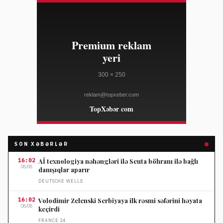
SON XƏBƏRLƏR
16:02
Aİ texnologiya nəhəngləri ilə Seuta böhranı ilə bağlı
08/08
danışıqlar aparır
DEUTSCHE WELLE
16:02
Volodimir Zelenski Serbiyaya ilk rəsmi səfərini həyata
08/08
keçirdi
FRANCE 24