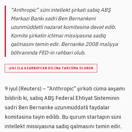
“Anthropic” süni intellekt şirkəti sabiq ABŞ
Mərkəzi Bankı sədri Ben Bernankeni
uzunmüddətli nəzarət komitəsinə dəvət edib.
Komitə şirkətin ictimai missiyasına sadiq
qalmasını təmin edir. Bernanke 2008 maliyyə
böhranında FED-in rəhbəri olub.
AI ILƏ AZƏRBAYCAN DILINƏ TƏRCÜMƏ OLUNUB
9 iyul (Reuters) – “Anthropic” şirkəti cümə axşamı
bildirib ki, sabiq ABŞ Federal Ehtiyat Sisteminin
sədri Ben Bernanke uzunmüddətli faydalar
komitəsinə təyin edilib. Bu qurum startapın süni
intellekt missiyasına sadiq qalmasını təmin edir.