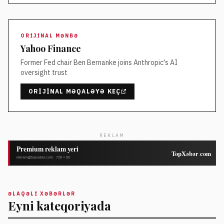
ORIJINAL MƏNBƏ
Yahoo Finance
Former Fed chair Ben Bernanke joins Anthropic's AI
oversight trust
ORIJINAL MƏQALƏYƏ KEÇ
REKLAM
ƏLAQƏLI XƏBƏRLƏR
Eyni kateqoriyada