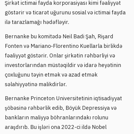
Şirkət ictimai fayda korporasiyası kimi fəaliyyət
göstərir və ticarət uğurunu sosial və ictimai fayda
ilə tarazlamağı hədəfləyir.
Bernanke bu komitədə Neil Badi Şah, Rişard
Fonten və Mariano-Florentino Kuellarla birlikdə
fəaliyyət göstərir. Onlar şirkətin rəhbərliyi və
investorlarından müstəqildir və idarə heyətinin
çoxluğunu təyin etmək və azad etmək
səlahiyyətinə malikdirlər.
Bernanke Princeton Universitetinin iqtisadiyyat
şöbəsinə rəhbərlik edib, Böyük Depressiya və
bankların maliyyə böhranlarındakı rolunu
araşdırıb. Bu işləri ona 2022-ci ildə Nobel