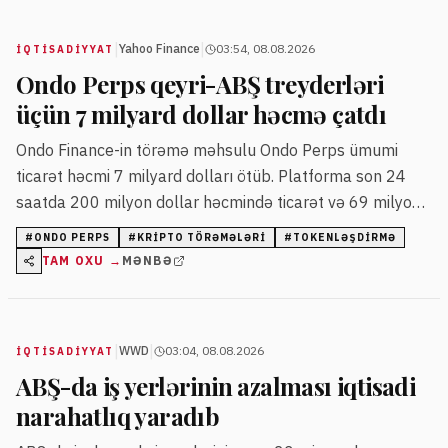
|
|
Yahoo Finance
03:54, 08.08.2026
İQTISADIYYAT
Ondo Perps qeyri-ABŞ treyderləri
üçün 7 milyard dollar həcmə çatdı
Ondo Finance-in törəmə məhsulu Ondo Perps ümumi
ticarət həcmi 7 milyard dolları ötüb. Platforma son 24
saatda 200 milyon dollar həcmində ticarət və 69 milyon
dollar açıq mövqeyə malikdir.
#
ONDO PERPS
#
KRIPTO TÖRƏMƏLƏRI
#
TOKENLƏŞDIRMƏ
TAM OXU →
MƏNBƏ
|
|
WWD
03:04, 08.08.2026
İQTISADIYYAT
ABŞ-da iş yerlərinin azalması iqtisadi
narahatlıq yaradıb