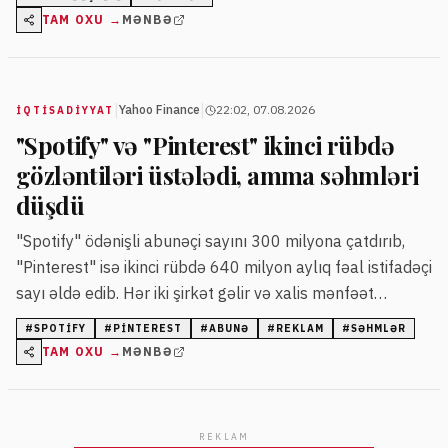
TAM OXU →
MƏNBƏ
|
|
Yahoo Finance
22:02, 07.08.2026
İQTISADIYYAT
"Spotify" və "Pinterest" ikinci rübdə
gözləntiləri üstələdi, amma səhmləri
düşdü
"Spotify" ödənişli abunəçi sayını 300 milyona çatdırıb,
"Pinterest" isə ikinci rübdə 640 milyon aylıq fəal istifadəçi
sayı əldə edib. Hər iki şirkət gəlir və xalis mənfəət
göstəricilərini keçsə də, səhmlərinin qiymətləri azalıb.
#
SPOTIFY
#
PINTEREST
#
ABUNƏ
#
REKLAM
#
SƏHMLƏR
TAM OXU →
MƏNBƏ
REKLAM