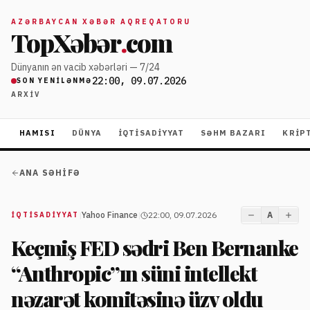
AZƏRBAYCAN XƏBƏR AQREQATORU
TopXəbər
.
com
Dünyanın ən vacib xəbərləri — 7/24
22:00, 09.07.2026
SON YENILƏNMƏ
ARXIV
HAMISI
DÜNYA
İQTISADIYYAT
SƏHM BAZARI
KRIP
ANA SƏHIFƏ
|
Yahoo Finance
|
22:00, 09.07.2026
A
İQTISADIYYAT
Keçmiş FED sədri Ben Bernanke
“Anthropic”ın süni intellekt
nəzarət komitəsinə üzv oldu