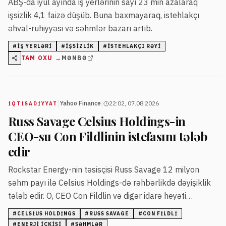
ABŞ-da iyul ayında iş yerlərinin sayı 23 min azalaraq
işsizlik 4,1 faizə düşüb. Buna baxmayaraq, istehlakçı
əhval-ruhiyyəsi və səhmlər bazarı artıb.
#
IŞ YERLƏRI
#
IŞSIZLIK
#
ISTEHLAKÇI RƏYI
TAM OXU →
MƏNBƏ
|
|
Yahoo Finance
22:02, 07.08.2026
İQTISADIYYAT
Russ Savage Celsius Holdings-in
CEO-su Con Fildlinin istefasını tələb
edir
Rockstar Energy-nin təsisçisi Russ Savage 12 milyon
səhm payı ilə Celsius Holdings-də rəhbərlikdə dəyişiklik
tələb edir. O, CEO Con Fildlin və digər idarə heyəti
üzvlərinin istefasını istəyir.
#
CELSIUS HOLDINGS
#
RUSS SAVAGE
#
CON FILDLI
#
ENERJI IÇKISI
#
SƏHMLƏR