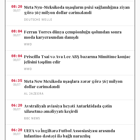
08:20
Meta Nyu-Meksikoda uşaqların psixi sağlamlığına ziyan
08/07
görə 567 milyon dollar cərimələndi
DEUTSCHE WELLE
08:04
Ferran Torres dünya çempionluğu qolundan sonra
08/07
moda karyerasından danışdı
WWD
08:04
Priscilla Tsai və Ava Lee ABŞ bazarına Mimitime konjac
08/07
jelisini təqdim edir
WWD
06:35
Meta New Mexikoda uşaqlara zərər görə 567 milyon
08/07
dollar cərimələndi
AL JAZEERA
06:20
Avstraliyalı aviasiya heyəti Antarktidada çətin
08/07
xilasetmə əməliyyatı keçirdi
BBC NEWS
06:20
UEFA və İngiltərə Futbol Assosiasiyası arasında
08/07
Infantino dəstəyi ilə bağlı narazılıq