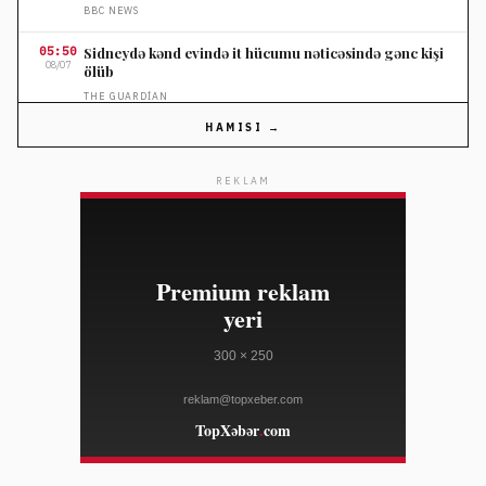
BBC NEWS
05:50
Sidneydə kənd evində it hücumu nəticəsində gənc kişi
08/07
ölüb
THE GUARDIAN
HAMISI →
05:35
Argentina Mülkiyyət Qanunu Layihəsi Etirazlara
08/07
Sənginlik Yaradır
REKLAM
DEUTSCHE WELLE
05:35
Braziliya Voepass təyyarə qəzasında 16 nəfəri ittiham
08/07
edib
AL JAZEERA
05:04
Donald Tramp polisilikon idxalına 15 faiz gömrük
08/07
rüsumu tətbiq etdi
BBC NEWS
05:04
Fransada strimerin ölümü üzrə iki şəxs şiddətə görə
08/07
məhkum edildi
BBC NEWS
04:21
Səudiyyə, Pakistan və Türkiyə müdafiə sazişi