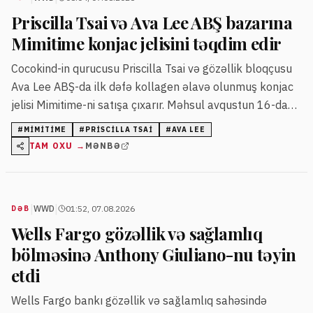
Priscilla Tsai və Ava Lee ABŞ bazarına
Mimitime konjac jelisini təqdim edir
Cocokind-in qurucusu Priscilla Tsai və gözəllik bloqçusu
Ava Lee ABŞ-da ilk dəfə kollagen əlavə olunmuş konjac
jelisi Mimitime-ni satışa çıxarır. Məhsul avqustun 16-dan
"Target" mağazalarında və onlayn təqdim ediləcək.
#
MIMITIME
#
PRISCILLA TSAI
#
AVA LEE
TAM OXU →
MƏNBƏ
|
|
WWD
01:52, 07.08.2026
DƏB
Wells Fargo gözəllik və sağlamlıq
bölməsinə Anthony Giuliano-nu təyin
etdi
Wells Fargo bankı gözəllik və sağlamlıq sahəsində