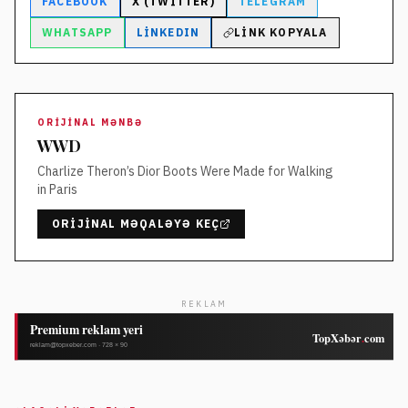
FACEBOOK
X (TWITTER)
TELEGRAM
WHATSAPP
LINKEDIN
LINK KOPYALA
ORIJINAL MƏNBƏ
WWD
Charlize Theron’s Dior Boots Were Made for Walking
in Paris
ORIJINAL MƏQALƏYƏ KEÇ
REKLAM