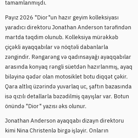
tamamlanmışdı.
Payız 2026 "Dior"un hazır geyim kolleksiyası
yaradıcı direktoru Jonathan Anderson tərəfindən
martda təqdim olunub. Kolleksiya mürəkkəb
çiçəkli ayaqqabılar və nöqtəli dabanlarla
zəngindir. Rəngarəng və qadınsayağı ayaqqabılar
arasında konyaq rəngli süetdən hazırlanmış, ayaq
biləyinə qədər olan motosiklet botu diqqət çəkir.
Qara altlıq üzərində yuvarlaq uc, şaftın bazasında
isə qızılı detallarla bəzədilmiş qayışlar var. Botun
önündə "Dior" yazısı əks olunur.
Jonathan Anderson ayaqqabı dizayn direktoru
kimi Nina Christenlə birgə işləyir. Onların