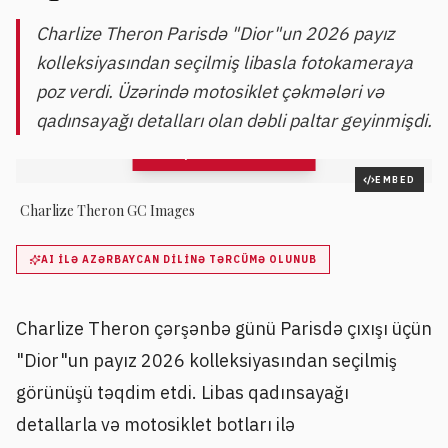
Charlize Theron Parisdə "Dior"un 2026 payız
kolleksiyasından seçilmiş libasla fotokameraya
poz verdi. Üzərində motosiklet çəkmələri və
qadınsayağı detalları olan dəbli paltar geyinmişdi.
QALEREYAYA BAX
9
şəkil
EMBED
Charlize Theron GC Images
AI ILƏ AZƏRBAYCAN DILINƏ TƏRCÜMƏ OLUNUB
Charlize Theron çərşənbə günü Parisdə çıxışı üçün
"Dior"un payız 2026 kolleksiyasından seçilmiş
görünüşü təqdim etdi. Libas qadınsayağı
detallarla və motosiklet botları ilə