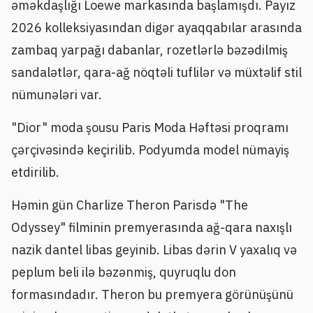
əməkdaşlığı Loewe markasında başlamışdı. Payız
2026 kolleksiyasından digər ayaqqabılar arasında
zambaq yarpağı dabanlar, rozetlərlə bəzədilmiş
sandalətlər, qara-ağ nöqtəli tuflilər və müxtəlif stil
nümunələri var.
"Dior" moda şousu Paris Moda Həftəsi proqramı
çərçivəsində keçirilib. Podyumda model nümayiş
etdirilib.
Həmin gün Charlize Theron Parisdə "The
Odyssey" filminin premyerasında ağ-qara naxışlı
nazik dantel libas geyinib. Libas dərin V yaxalıq və
peplum beli ilə bəzənmiş, quyruqlu don
formasındadır. Theron bu premyera görünüşünü