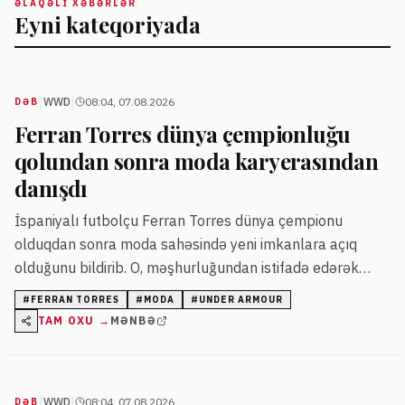
ƏLAQƏLI XƏBƏRLƏR
Eyni kateqoriyada
|
|
WWD
08:04, 07.08.2026
DƏB
Ferran Torres dünya çempionluğu
qolundan sonra moda karyerasından
danışdı
İspaniyalı futbolçu Ferran Torres dünya çempionu
olduqdan sonra moda sahəsində yeni imkanlara açıq
olduğunu bildirib. O, məşhurluğundan istifadə edərək
moda ulduzu olmaq istədiyini deyib.
#
FERRAN TORRES
#
MODA
#
UNDER ARMOUR
TAM OXU →
MƏNBƏ
|
|
WWD
08:04, 07.08.2026
DƏB