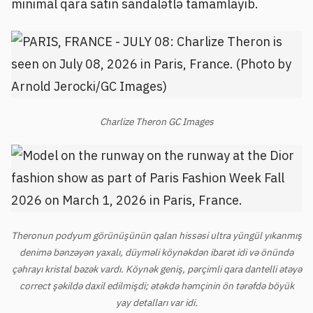
minimal qara satin sandalətlə tamamlayıb.
Charlize Theron GC Images
Theronun podyum görünüşünün qalan hissəsi ultra yüngül yıkanmış
denimə bənzəyən yaxalı, düyməli köynəkdən ibarət idi və önündə
çəhrayı kristal bəzək vardı. Köynək geniş, pərçimli qara dantelli ətəyə
correct şəkildə daxil edilmişdi; ətəkdə həmçinin ön tərəfdə böyük
yay detalları var idi.