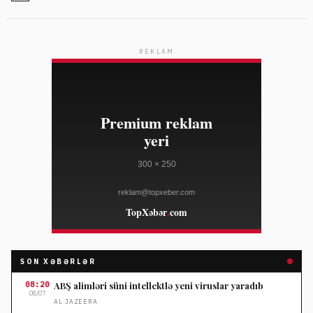
REKLAM
SON XƏBƏRLƏR
08:20
ABŞ alimləri süni intellektlə yeni viruslar yaradıb
08/07
AL JAZEERA