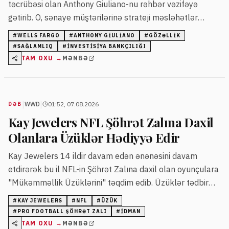
təcrübəsi olan Anthony Giuliano-nu rəhbər vəzifəyə
gətirib. O, sənaye müştərilərinə strateji məsləhətlər
verərək platformanın inkişafını təmin edəcək.
#
WELLS FARGO
#
ANTHONY GIULIANO
#
GÖZƏLLIK
#
SAĞLAMLIQ
#
INVESTISIYA BANKÇILIĞI
TAM OXU →
MƏNBƏ
|
|
WWD
01:52, 07.08.2026
DƏB
Kay Jewelers NFL Şöhrət Zalına Daxil
Olanlara Üzüklər Hədiyyə Edir
Kay Jewelers 14 ildir davam edən ənənəsini davam
etdirərək bu il NFL-in Şöhrət Zalına daxil olan oyunçulara
"Mükəmməllik Üzüklərini" təqdim edib. Üzüklər tədbir
zamanı və oyunlarda oyunçulara təqdim olunur.
#
KAY JEWELERS
#
NFL
#
ÜZÜK
#
PRO FOOTBALL ŞÖHRƏT ZALI
#
IDMAN
TAM OXU →
MƏNBƏ