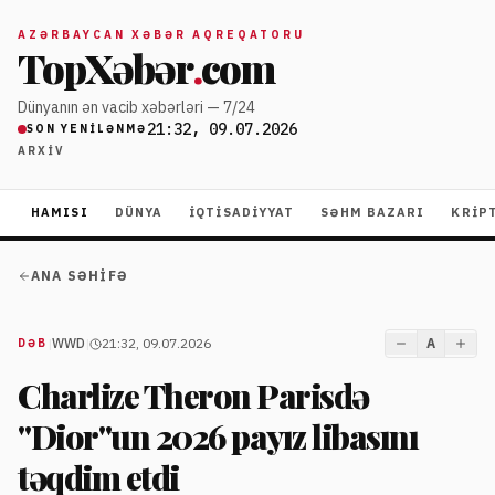
AZƏRBAYCAN XƏBƏR AQREQATORU
TopXəbər
.
com
Dünyanın ən vacib xəbərləri — 7/24
21:32, 09.07.2026
SON YENILƏNMƏ
ARXIV
HAMISI
DÜNYA
İQTISADIYYAT
SƏHM BAZARI
KRIP
ANA SƏHIFƏ
|
WWD
|
21:32, 09.07.2026
A
DƏB
Charlize Theron Parisdə
"Dior"un 2026 payız libasını
təqdim etdi