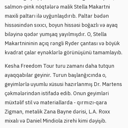
salmon-pink nöqtələrə malik Stella Makartni
maxili paltarı ilə uyğunlaşdırıb. Paltar bədən
hissəsindən sıxıcı, boyun hissəsi boğazlı və ayaq
biləyinə qədər yumşaq yayılmışdır. O, Stella
Makartnininin açıq rəngli Ryder çantası və böyük
kvadrat çalar eynəklərlə görünüşünü tamamlayıb.
Kesha Freedom Tour turu zamanı daha tutqun
ayaqqabılar geyinir. Turun başlanğıcında o,
geyimlərlə uyumlu xüsusi hazırlanmış Dr. Martens
çəkmələrindən istifadə edib. Onun geyimləri
müxtəlif stil və materiallarda - qırmızı-qara
Zigman, metalik Zana Bayne dərisi, L.A. Roxx
mixalı və Daniel Mindiola zirehi kimi dəyişib.