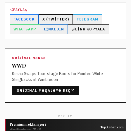
PAYLAŞ
FACEBOOK
X (TWITTER)
TELEGRAM
WHATSAPP
LINKEDIN
LINK KOPYALA
ORIJINAL MƏNBƏ
WWD
Kesha Swaps Tour-stage Boots for Pointed White
Slingbacks at Wimbledon
ORIJINAL MƏQALƏYƏ KEÇ
REKLAM