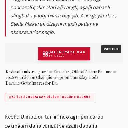
pəncərəli çəkmələri ağ rəngli, aşağı dabanlı
slingbak ayaqqabılara dəyişib. Atıcı geyimdə o,
Stella Makartni dizaynı maxili paltar və
aksessuarlar seçib.
EMBED
QALEREYAYA BAX
30
şəkil
Kesha attends as a guest of Emirates, Official Airline Partner of
2026 Wimbledon Championships on Thursday. Hoda
Davaine/Getty Images for Em
AI ILƏ AZƏRBAYCAN DILINƏ TƏRCÜMƏ OLUNUB
Kesha Uimbldon turnirində ağır pəncərəli
çəkmələri daha yüngül və aşağı dabanlı