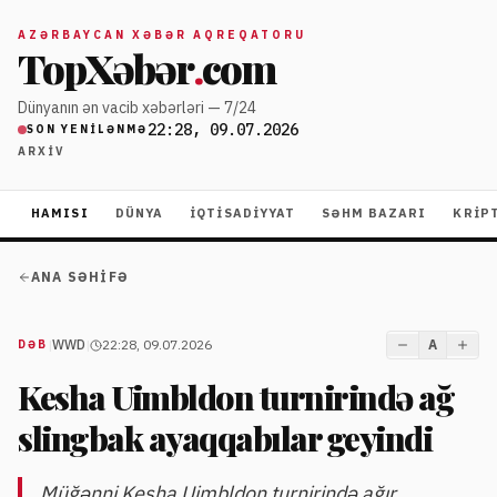
AZƏRBAYCAN XƏBƏR AQREQATORU
TopXəbər
.
com
Dünyanın ən vacib xəbərləri — 7/24
22:28, 09.07.2026
SON YENILƏNMƏ
ARXIV
HAMISI
DÜNYA
İQTISADIYYAT
SƏHM BAZARI
KRIP
ANA SƏHIFƏ
|
WWD
|
22:28, 09.07.2026
A
DƏB
Kesha Uimbldon turnirində ağ
slingbak ayaqqabılar geyindi
Müğənni Kesha Uimbldon turnirində ağır