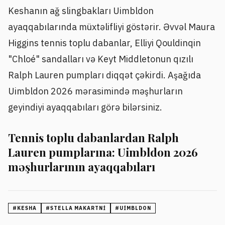
Keshanın ağ slingbakları Uimbldon
ayaqqabılarında müxtəlifliyi göstərir. Əvvəl Maura
Higgins tennis toplu dabanlar, Elliyi Qouldinqin
"Chloé" sandalları və Keyt Middletonun qızılı
Ralph Lauren pumpları diqqət çəkirdi. Aşağıda
Uimbldon 2026 mərasimində məşhurların
geyindiyi ayaqqabıları görə bilərsiniz.
Tennis toplu dabanlardan Ralph
Lauren pumplarına: Uimbldon 2026
məşhurlarının ayaqqabıları
#
KESHA
#
STELLA MAKARTNI
#
UIMBLDON