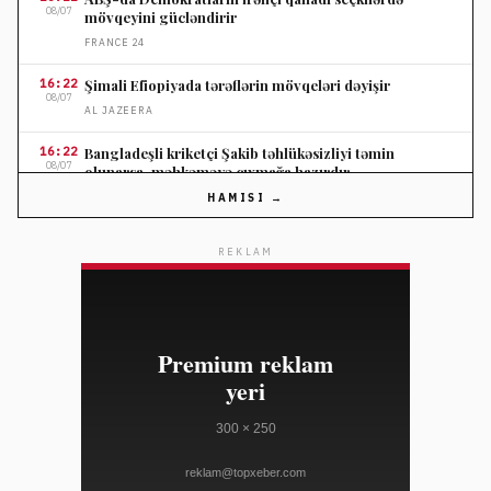
08/07
mövqeyini gücləndirir
FRANCE 24
16:22
Şimali Efiopiyada tərəflərin mövqeləri dəyişir
08/07
AL JAZEERA
16:22
Bangladeşli kriketçi Şakib təhlükəsizliyi təmin
08/07
olunarsa, məhkəməyə çıxmağa hazırdır
AL JAZEERA
HAMISI →
16:22
Min Aunq Hlaing Taylandda rəsmi səfərini tamamlayıb
08/07
REKLAM
DEUTSCHE WELLE
15:50
ABŞ Haitililərin müvəqqəti qoruma statusunu ləğv etdi
08/07
THE GUARDIAN
15:50
Apple Telegramı bloklayıb, X platformasını saxlamağa
08/07
davam edir
THE VERGE
15:50
ABŞ Alman şirkətinə 1,2 milyard dollarla dəniz külək
08/07
layihələrini dayandırmağı təklif edib