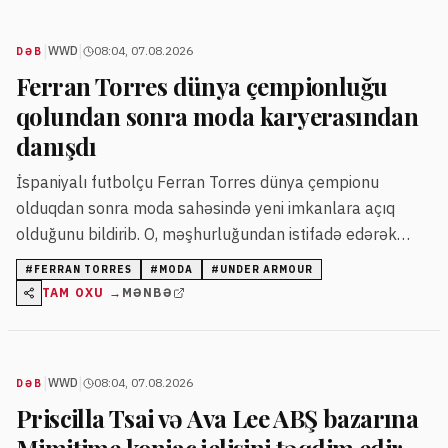
|
|
WWD
08:04, 07.08.2026
DƏB
Ferran Torres dünya çempionluğu
qolundan sonra moda karyerasından
danışdı
İspaniyalı futbolçu Ferran Torres dünya çempionu
olduqdan sonra moda sahəsində yeni imkanlara açıq
olduğunu bildirib. O, məşhurluğundan istifadə edərək
moda ulduzu olmaq istədiyini deyib.
#
FERRAN TORRES
#
MODA
#
UNDER ARMOUR
TAM OXU →
MƏNBƏ
|
|
WWD
08:04, 07.08.2026
DƏB
Priscilla Tsai və Ava Lee ABŞ bazarına