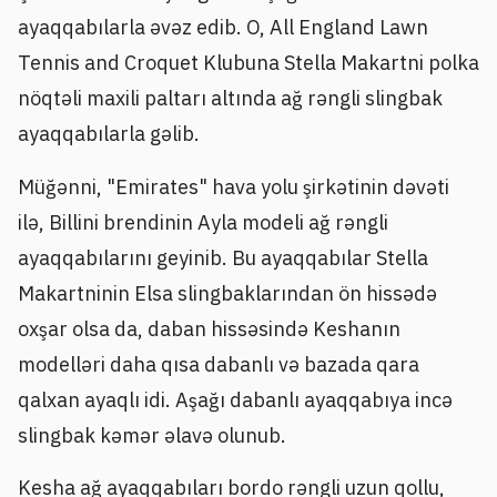
ayaqqabılarla əvəz edib. O, All England Lawn
Tennis and Croquet Klubuna Stella Makartni polka
nöqtəli maxili paltarı altında ağ rəngli slingbak
ayaqqabılarla gəlib.
Müğənni, "Emirates" hava yolu şirkətinin dəvəti
ilə, Billini brendinin Ayla modeli ağ rəngli
ayaqqabılarını geyinib. Bu ayaqqabılar Stella
Makartninin Elsa slingbaklarından ön hissədə
oxşar olsa da, daban hissəsində Keshanın
modelləri daha qısa dabanlı və bazada qara
qalxan ayaqlı idi. Aşağı dabanlı ayaqqabıya incə
slingbak kəmər əlavə olunub.
Kesha ağ ayaqqabıları bordo rəngli uzun qollu,