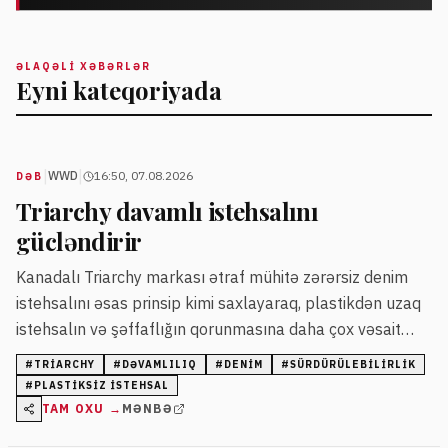
ƏLAQƏLI XƏBƏRLƏR
Eyni kateqoriyada
|
|
WWD
16:50, 07.08.2026
DƏB
Triarchy davamlı istehsalını
gücləndirir
Kanadalı Triarchy markası ətraf mühitə zərərsiz denim
istehsalını əsas prinsip kimi saxlayaraq, plastikdən uzaq
istehsalın və şəffaflığın qorunmasına daha çox vəsait
ayırır. Brend innovativ parça texnologiyalarına sərmayə
#
TRIARCHY
#
DƏVAMLILIQ
#
DENIM
#
SÜRDÜRÜLEBILIRLIK
yatıraraq biznesini daha davamlı etmək üçün cəhd
#
PLASTIKSIZ ISTEHSAL
göstərir.
TAM OXU →
MƏNBƏ