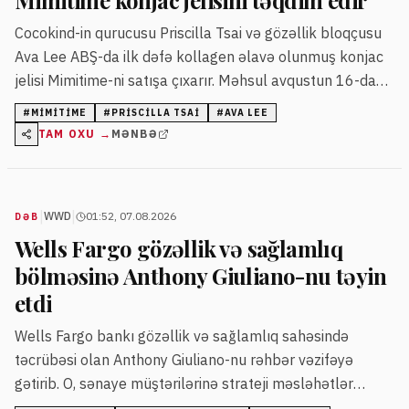
Mimitime konjac jelisini təqdim edir
Cocokind-in qurucusu Priscilla Tsai və gözəllik bloqçusu
Ava Lee ABŞ-da ilk dəfə kollagen əlavə olunmuş konjac
jelisi Mimitime-ni satışa çıxarır. Məhsul avqustun 16-dan
"Target" mağazalarında və onlayn təqdim ediləcək.
#
MIMITIME
#
PRISCILLA TSAI
#
AVA LEE
TAM OXU →
MƏNBƏ
|
|
WWD
01:52, 07.08.2026
DƏB
Wells Fargo gözəllik və sağlamlıq
bölməsinə Anthony Giuliano-nu təyin
etdi
Wells Fargo bankı gözəllik və sağlamlıq sahəsində
təcrübəsi olan Anthony Giuliano-nu rəhbər vəzifəyə
gətirib. O, sənaye müştərilərinə strateji məsləhətlər
verərək platformanın inkişafını təmin edəcək.