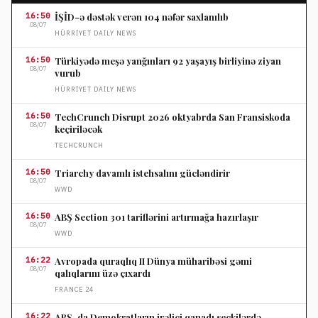
16:50
İŞİD-ə dəstək verən 104 nəfər saxlanılıb
08/07
HÜRRIYET DAILY NEWS
16:50
Türkiyədə meşə yanğınları 92 yaşayış birliyinə ziyan
08/07
vurub
HÜRRIYET DAILY NEWS
16:50
TechCrunch Disrupt 2026 oktyabrda San Fransiskoda
08/07
keçiriləcək
TECHCRUNCH
16:50
Triarchy davamlı istehsalını gücləndirir
08/07
WWD
16:50
ABŞ Section 301 tariflərini artırmağa hazırlaşır
08/07
WWD
16:22
Avropada quraqlıq II Dünya müharibəsi gəmi
08/07
qalıqlarını üzə çıxardı
FRANCE 24
16:22
ABŞ-da Demokratların irəliçi qanadı seçkilərdə