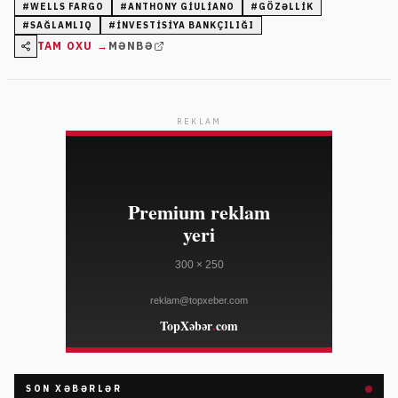
#
WELLS FARGO
#
ANTHONY GIULIANO
#
GÖZƏLLIK
#
SAĞLAMLIQ
#
INVESTISIYA BANKÇILIĞI
TAM OXU →
MƏNBƏ
REKLAM
SON XƏBƏRLƏR