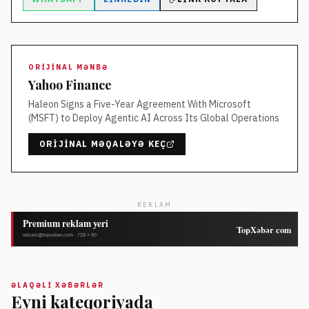
ORIJINAL MƏNBƏ
Yahoo Finance
Haleon Signs a Five-Year Agreement With Microsoft
(MSFT) to Deploy Agentic AI Across Its Global Operations
ORIJINAL MƏQALƏYƏ KEÇ
REKLAM
ƏLAQƏLI XƏBƏRLƏR
Eyni kateqoriyada