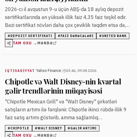
2026-cı il avqustun 9-u üçün ABŞ-da 18 aylıq depozit
sertifikatlarında ən yüksək illik faiz 4,35 faiz təşkil edir.
Bəzi sertifikat növləri daha çox çeviklik təqdim etsə də,
faiz dərəcəsi dəyişkən ola bilər.
#
DEPOZIT SERTIFIKATI
#
FAIZ DƏRƏCƏLƏRI
#
UNITED BANK
TAM OXU →
MƏNBƏ
|
|
Yahoo Finance
03:46, 09.08.2026
İQTISADIYYAT
Chipotle və Walt Disney-nin kvartal
gəlir trendlərinin müqayisəsi
"Chipotle Mexican Grill" və "Walt Disney" şirkətləri
satışların artımı ilə fərqlənir. Chipotle ikinci rübdə illik 9
faiz satış artımı göstərib, amma sağlamlıq
xəbərdarlıqları onun səhmlərinə təzyiq edib.
#
CHIPOTLE
#
WALT DISNEY
#
GƏLIR ARTIMI
TAM OXU →
MƏNBƏ