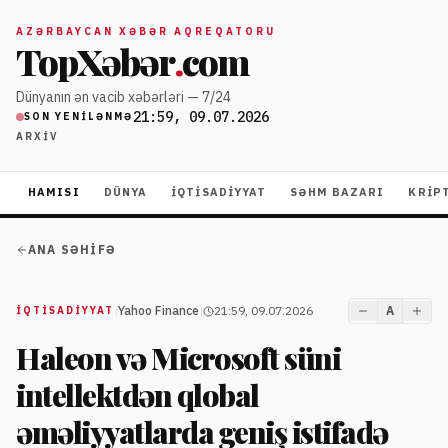
AZƏRBAYCAN XƏBƏR AQREQATORU
TopXəbər
.
com
Dünyanın ən vacib xəbərləri — 7/24
21:59, 09.07.2026
SON YENILƏNMƏ
ARXIV
HAMISI
DÜNYA
İQTISADIYYAT
SƏHM BAZARI
KRIP
ANA SƏHIFƏ
|
Yahoo Finance
|
21:59, 09.07.2026
A
İQTISADIYYAT
Haleon və Microsoft süni
intellektdən qlobal
əməliyyatlarda geniş istifadə