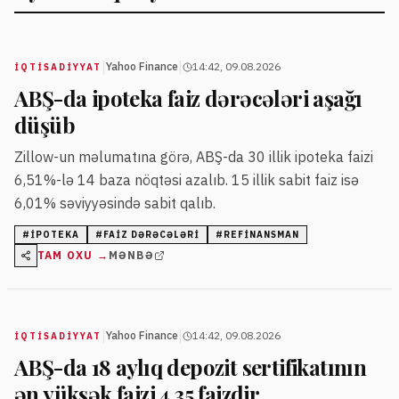
|
|
Yahoo Finance
14:42, 09.08.2026
İQTISADIYYAT
ABŞ-da ipoteka faiz dərəcələri aşağı
düşüb
Zillow-un məlumatına görə, ABŞ-da 30 illik ipoteka faizi
6,51%-lə 14 baza nöqtəsi azalıb. 15 illik sabit faiz isə
6,01% səviyyəsində sabit qalıb.
#
IPOTEKA
#
FAIZ DƏRƏCƏLƏRI
#
REFINANSMAN
TAM OXU →
MƏNBƏ
|
|
Yahoo Finance
14:42, 09.08.2026
İQTISADIYYAT
ABŞ-da 18 aylıq depozit sertifikatının
ən yüksək faizi 4,35 faizdir