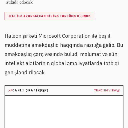
istifadə edəcək
AI ILƏ AZƏRBAYCAN DILINƏ TƏRCÜMƏ OLUNUB
Haleon şirkəti Microsoft Corporation ilə beş il
müddətinə əməkdaşlıq haqqında razılığa gəlib. Bu
əməkdaşlıq çərçivəsində bulud, məlumat və süni
intellekt alətlərinin qlobal əməliyyatlarda tətbiqi
genişləndiriləcək.
CANLI QRAFIK
MSFT
TRADINGVIEW