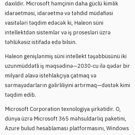
daxildir. Microsoft həmçinin daha güclü kimlik
idarəetməsi, idarəetmə və təhdid müdafiəsi
vasitələri təqdim edəcək ki, Haleon süni
intellektdən sistemlər və iş prosesləri üzrə
təhlükəsiz istifadə edə bilsin.
Haleon genişlənmiş süni intellekt təşəbbüsünü iki
uzunmüddətli iş məqsədinə—2030-cu ilə qədər bir
milyard əlavə istehlakçıya çatmaq və
sərmayədarların gəlirliliyini artırmaq—dəstək kimi
təqdim edib.
Microsoft Corporation texnologiya şirkətidir. O,
dünya üzrə Microsoft 365 məhsuldarlıq paketini,
Azure bulud hesablaması platformasını, Windows