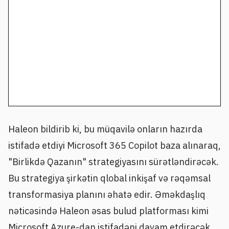
Haleon bildirib ki, bu müqavilə onların hazırda
istifadə etdiyi Microsoft 365 Copilot baza alınaraq,
"Birlikdə Qazanın" strategiyasını sürətləndirəcək.
Bu strategiya şirkətin qlobal inkişaf və rəqəmsal
transformasiya planını əhatə edir. Əməkdaşlıq
nəticəsində Haleon əsas bulud platforması kimi
Microsoft Azure-dan istifadəni davam etdirəcək