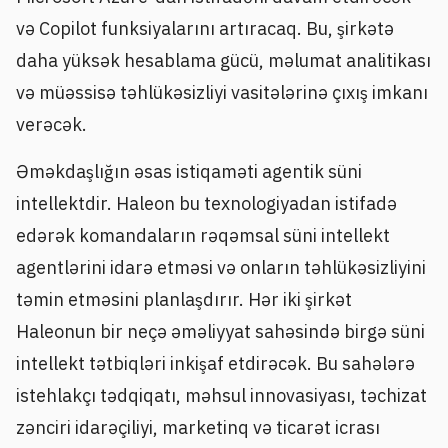
və Copilot funksiyalarını artıracaq. Bu, şirkətə
daha yüksək hesablama gücü, məlumat analitikası
və müəssisə təhlükəsizliyi vasitələrinə çıxış imkanı
verəcək.
Əməkdaşlığın əsas istiqaməti agentik süni
intellektdir. Haleon bu texnologiyadan istifadə
edərək komandaların rəqəmsal süni intellekt
agentlərini idarə etməsi və onların təhlükəsizliyini
təmin etməsini planlaşdırır. Hər iki şirkət
Haleonun bir neçə əməliyyat sahəsində birgə süni
intellekt tətbiqləri inkişaf etdirəcək. Bu sahələrə
istehlakçı tədqiqatı, məhsul innovasiyası, təchizat
zənciri idarəçiliyi, marketinq və ticarət icrası