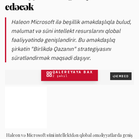
edəcək
Haleon Microsoft ilə beşillik əməkdaşlıqla bulud,
məlumat və süni intellekt resurslarını qlobal
fəaliyyətində genişləndirir. Bu əməkdaşlıq
şirkətin "Birlikdə Qazanın" strategiyasını
sürətləndirmək məqsədi daşıyır.
QALEREYAYA BAX
2
şəkil
EMBED
Haleon və Microsoft süni intellektdən qlobal əməliyyatlarda geniş