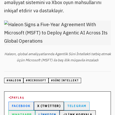
əməliyyat sistemini və Xbox oyun məhsullarını
inkişaf etdirir və dəstəkləyir.
Haleon, qlobal əməliyyatlarında Agentlik Süni İntellekti tətbiq etmək
üçün Microsoft (MSFT) ilə beş illik müqavilə imzaladı
#
HALEON
#
MICROSOFT
#
SÜNI INTELLEKT
PAYLAŞ
FACEBOOK
X (TWITTER)
TELEGRAM
WHATSAPP
LINKEDIN
LINK KOPYALA