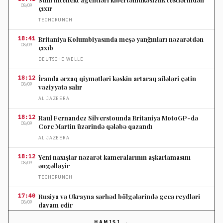
08/09
çıxır
TECHCRUNCH
18:41
Britaniya Kolumbiyasında meşə yanğınları nəzarətdən
08/09
çıxıb
DEUTSCHE WELLE
18:12
İranda ərzaq qiymətləri kəskin artaraq ailələri çətin
08/09
vəziyyətə salır
AL JAZEERA
18:12
Raul Fernandez Silverstounda Britaniya MotoGP-də
08/09
Corc Martin üzərində qələbə qazandı
AL JAZEERA
18:12
Yeni naxışlar nəzarət kameralarının aşkarlamasını
08/09
əngəlləyir
TECHCRUNCH
17:40
Rusiya və Ukrayna sərhəd bölgələrində gecə reydləri
08/09
davam edir
FRANCE 24
HAMISI →