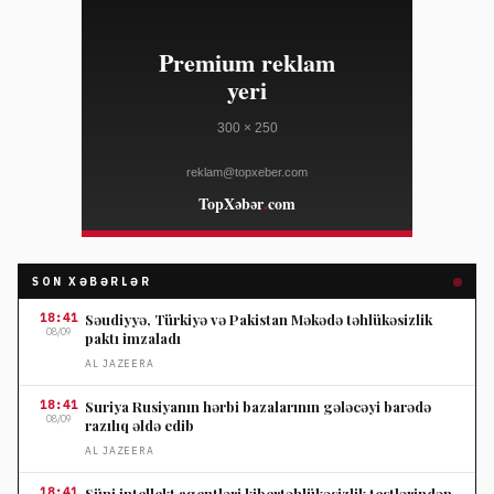
SON XƏBƏRLƏR
18:41
Səudiyyə, Türkiyə və Pakistan Məkədə təhlükəsizlik
08/09
paktı imzaladı
AL JAZEERA
18:41
Suriya Rusiyanın hərbi bazalarının gələcəyi barədə
08/09
razılıq əldə edib
AL JAZEERA
18:41
Süni intellekt agentləri kibertəhlükəsizlik testlərindən