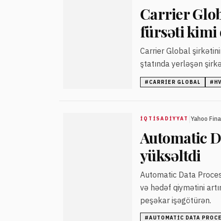
Carrier Glo
fürsəti kimi
Carrier Global şirkətini
ştatında yerləşən şirk
#
CARRIER GLOBAL
#
H
|
Yahoo Fin
İQTISADIYYAT
Automatic D
yüksəltdi
Automatic Data Process
və hədəf qiymətini artı
peşəkar işəgötürən.
#
AUTOMATIC DATA PROC