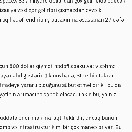
ə SpaceX 837 milyard dollardan çox gəlir əldə edəcək
izasiya və digər gəlirləri çıxmazdan əvvəlki
rlıq hədəfi endirilmiş pul axınına əsaslanan 27 dəfə
ün 800 dollar qiymət hədəfi spekulyativ səhmə
əyə cəhd göstərir. İlk növbədə, Starship təkrar
istifadəyə yararlı olduğunu sübut etməlidir ki, bu da
yətinin artmasına səbəb olacaq. Lakin bu, yalnız
müddətə endirmək maraqlı təklifdir, ancaq bunun
ləmə və infrastruktur kimi bir çox maneələr var. Bu