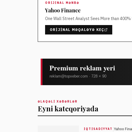
ORIJINAL MƏNBƏ
Yahoo Finance
One Wall Street Analyst Sees More than 400% U
ORIJINAL MƏQALƏYƏ KEÇ
ƏLAQƏLI XƏBƏRLƏR
Eyni kateqoriyada
|
Yahoo Fin
İQTISADIYYAT