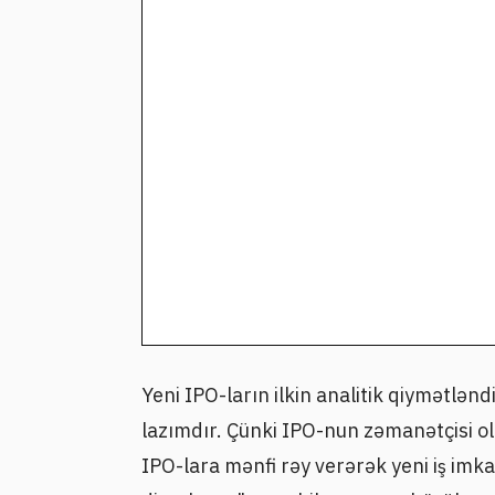
Yeni IPO-ların ilkin analitik qiymətl
lazımdır. Çünki IPO-nun zəmanətçisi ola
IPO-lara mənfi rəy verərək yeni iş imk