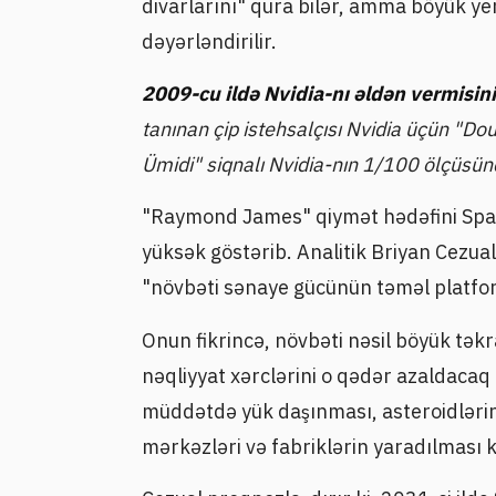
divarlarını" qura bilər, amma böyük ye
dəyərləndirilir.
2009-cu ildə Nvidia-nı əldən vermisini
tanınan çip istehsalçısı Nvidia üçün "D
Ümidi" siqnalı Nvidia-nın 1/100 ölçüsünd
"Raymond James" qiymət hədəfini Space
yüksək göstərib. Analitik Briyan Cezua
"növbəti sənaye gücünün təməl platfor
Onun fikrincə, növbəti nəsil böyük təkr
nəqliyyat xərclərini o qədər azaldacaq
müddətdə yük daşınması, asteroidlərin 
mərkəzləri və fabriklərin yaradılması 