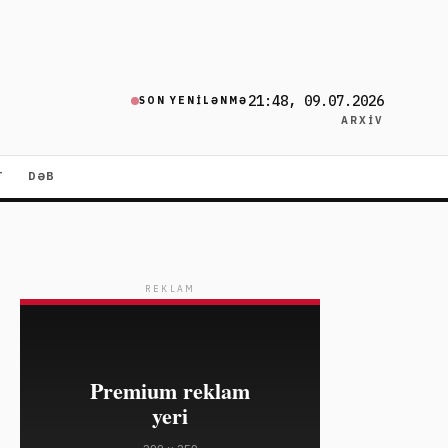
21:48, 09.07.2026
SON YENILƏNMƏ
ARXIV
T
DƏB
REKLAM