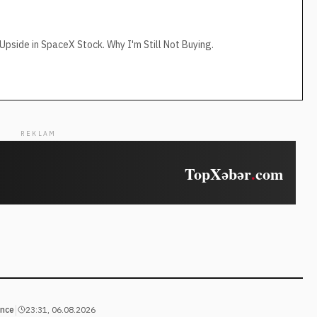
pside in SpaceX Stock. Why I'm Still Not Buying.
REKLAM
|
ance
23:31, 06.08.2026