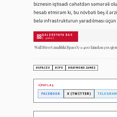
biznesin iqtisadi cəhətdən səmərəli o
hesab etmirəm ki, bu növbəti beş il ərz
belə infrastrukturun yaradılması üçün
QALEREYAYA BAX
1
şəkil
Wall Street analitiki SpaceX-ə 400 faizdən çox qi
#
SPACEX
#
IPO
#
RAYMOND JAMES
PAYLAŞ
FACEBOOK
X (TWITTER)
TELEGRA