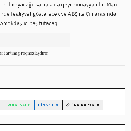
lub-olmayacağı isə hələ də qeyri-müəyyəndir. Mən
ində fəaliyyət göstərəcək və ABŞ ilə Çin arasında
 əməkdaşlıq baş tutacaq.
ymət artımı proqnozlaşdırır
M
WHATSAPP
LINKEDIN
LINK KOPYALA