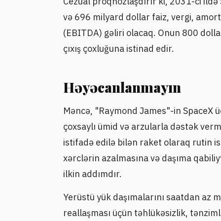
Cezual proqnozlaşdırır ki, 2031-ci ild
və 696 milyard dollar faiz, vergi, amort
(EBITDA) gəliri olacaq. Onun 800 dolla
çıxış çoxluğuna istinad edir.
Həyəcanlanmayın
Məncə, "Raymond James"-in SpaceX üç
çoxsaylı ümid və arzularla dəstək verm
istifadə edilə bilən raket olaraq rutin 
xərclərin azalmasına və daşıma qabiliy
ilkin addımdır.
Yerüstü yük daşımalarını saatdan az 
reallaşması üçün təhlükəsizlik, tənzim