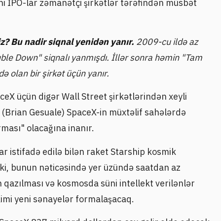
ni IPO-lar zəmanətçi şirkətlər tərəfindən müsbət
z? Bu nadir siqnal yenidən yanır.
2009-cu ildə az
ouble Down" siqnalı yanmışdı. İllər sonra həmin "Tam
ə olan bir şirkət üçün yanır.
X üçün digər Wall Street şirkətlərindən xeyli
l (Brian Gesuale) SpaceX-in müxtəlif sahələrdə
ması" olacağına inanır.
ar istifadə edilə bilən raket Starship kosmik
 ki, bunun nəticəsində yer üzündə saatdan az
qazılması və kosmosda süni intellekt verilənlər
kimi yeni sənayelər formalaşacaq.