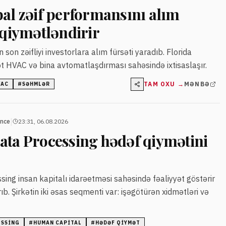
bal zəif performansını alım
 qiymətləndirir
n son zəifliyi investorlara alım fürsəti yaradıb. Florida
ət HVAC və bina avtomatlaşdırması sahəsində ixtisaslaşır.
TAM OXU →
MƏNBƏ
VAC
#
SƏHMLƏR
|
ance
23:31, 06.08.2026
ata Processing hədəf qiymətini
ing insan kapitalı idarəetməsi sahəsində fəaliyyət göstərir
rıb. Şirkətin iki əsas seqmenti var: işəgötürən xidmətləri və
ESSING
#
HUMAN CAPITAL
#
HƏDƏF QIYMƏT