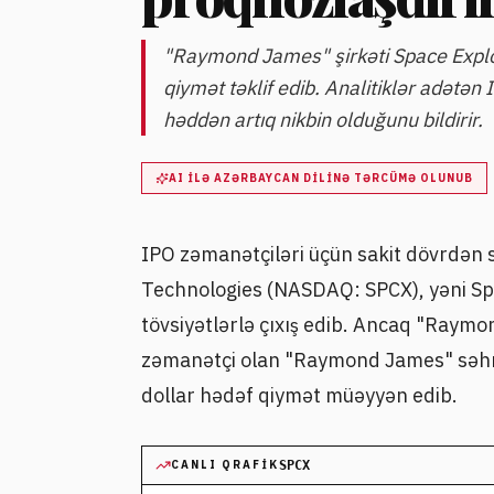
"Raymond James" şirkəti Space Explo
qiymət təklif edib. Analitiklər adətə
həddən artıq nikbin olduğunu bildirir.
AI ILƏ AZƏRBAYCAN DILINƏ TƏRCÜMƏ OLUNUB
IPO zəmanətçiləri üçün sakit dövrdən s
Technologies (NASDAQ: SPCX), yəni Spa
tövsiyətlərlə çıxış edib. Ancaq "Raymo
zəmanətçi olan "Raymond James" səhmə
dollar hədəf qiymət müəyyən edib.
CANLI QRAFIK
SPCX