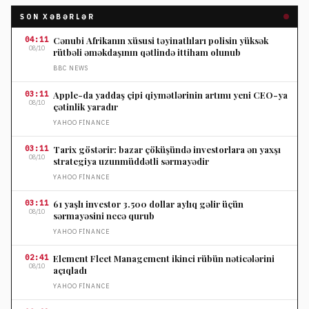
SON XƏBƏRLƏR
04:11
Cənubi Afrikanın xüsusi təyinatlıları polisin yüksək
08/10
rütbəli əməkdaşının qətlində ittiham olunub
BBC NEWS
03:11
Apple-da yaddaş çipi qiymətlərinin artımı yeni CEO-ya
08/10
çətinlik yaradır
YAHOO FINANCE
03:11
Tarix göstərir: bazar çöküşündə investorlara ən yaxşı
08/10
strategiya uzunmüddətli sərmayədir
YAHOO FINANCE
03:11
61 yaşlı investor 3.500 dollar aylıq gəlir üçün
08/10
sərmayəsini necə qurub
YAHOO FINANCE
02:41
Element Fleet Management ikinci rübün nəticələrini
08/10
açıqladı
YAHOO FINANCE