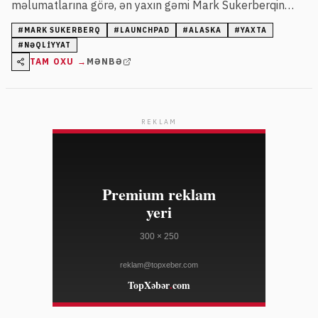
məlumatlarına görə, ən yaxın gəmi Mark Sukerberqin
yaxtası Launchpad olub, amma o, kömək etməyib.
#
MARK SUKERBERQ
#
LAUNCHPAD
#
ALASKA
#
YAXTA
#
NƏQLIYYAT
TAM OXU →
MƏNBƏ
REKLAM