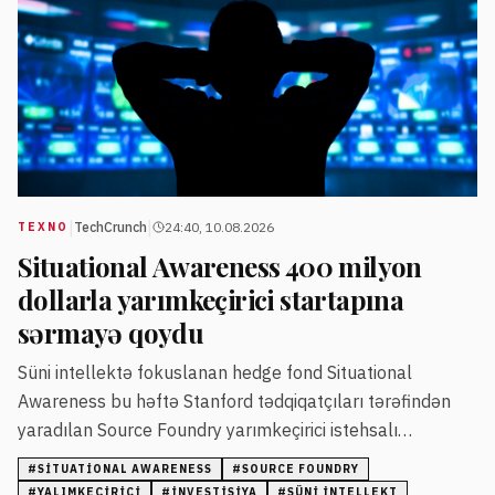
|
|
TechCrunch
24:40, 10.08.2026
TEXNO
Situational Awareness 400 milyon
dollarla yarımkeçirici startapına
sərmayə qoydu
Süni intellektə fokuslanan hedge fond Situational
Awareness bu həftə Stanford tədqiqatçıları tərəfindən
yaradılan Source Foundry yarımkeçirici istehsalı
startapına 400 milyon dollar əlavə sərmayə yatırıb. Bu,
#
SITUATIONAL AWARENESS
#
SOURCE FOUNDRY
fondun Source Foundry-də ümumi sərmayəsini 500
#
YALIMKEÇIRICI
#
INVESTISIYA
#
SÜNI INTELLEKT