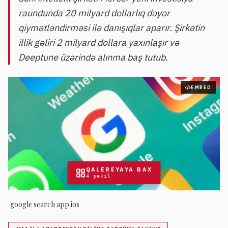
raundunda 20 milyard dollarlıq dəyər
qiymətləndirməsi ilə danışıqlar aparır. Şirkətin
illik gəliri 2 milyard dollara yaxınlaşır və
Deeptune üzərində alınma baş tutub.
EMBED
QALEREYAYA BAX
4
şəkil
google search app ios