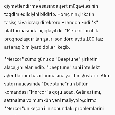
qiymətləndirmə əsasında şərt müqaviləsinin
təqdim edildiyini bildirib. Həmçinin şirkətin
təsisçisi və icraçı direktoru Brendon Fudi "X"
platformasında açıqlayıb ki, "Mercor"un illik
proqnozlaşdırılan gəliri son dörd ayda 100 faiz
artaraq 2 milyard dolları keçib.
"Mercor" cümə günü də "Deeptune" şirkətini
alacağını elan edib. "Deeptune" süni intellekt
agentlərinin hazırlanmasına yardım göstərir. Alqı-
satqı nəticəsində "Deeptune"nun bütün
komandası "Mercor"a qoşulacaq. Gəlir artımı,
satınalma və mümkün yeni maliyyələşdirmə
"Mercor"un keçən ilin sonundakı problemlərini