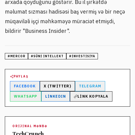
arxada qoyduğunu göstərir. Bu il şirkətdə
məlumat sızması hadisəsi baş vermiş və bir neçə
müqaviləli işçi məhkəməyə müraciət etmişdi,
bildirir "Business Insider".
#
MERCOR
#
SÜNI INTELLEKT
#
INVESTISIYA
PAYLAŞ
FACEBOOK
X (TWITTER)
TELEGRAM
WHATSAPP
LINKEDIN
LINK KOPYALA
ORIJINAL MƏNBƏ
TechCrunch