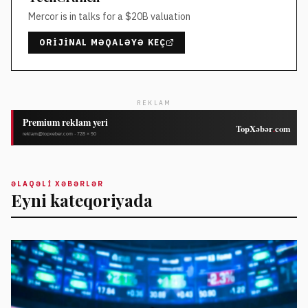
Mercor is in talks for a $20B valuation
ORIJINAL MƏQALƏYƏ KEÇ
REKLAM
ƏLAQƏLI XƏBƏRLƏR
Eyni kateqoriyada