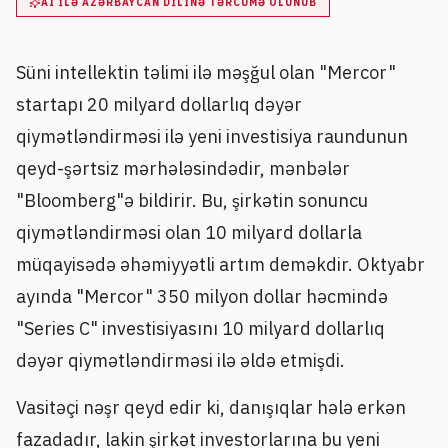
AI ILƏ AZƏRBAYCAN DILINƏ TƏRCÜMƏ OLUNUB
Süni intellektin təlimi ilə məşğul olan "Mercor"
startapı 20 milyard dollarlıq dəyər
qiymətləndirməsi ilə yeni investisiya raundunun
qeyd-şərtsiz mərhələsindədir, mənbələr
"Bloomberg"ə bildirir. Bu, şirkətin sonuncu
qiymətləndirməsi olan 10 milyard dollarla
müqayisədə əhəmiyyətli artım deməkdir. Oktyabr
ayında "Mercor" 350 milyon dollar həcmində
"Series C" investisiyasını 10 milyard dollarlıq
dəyər qiymətləndirməsi ilə əldə etmişdi.
Vasitəçi nəşr qeyd edir ki, danışıqlar hələ erkən
fazadadır, lakin şirkət investorlarına bu yeni