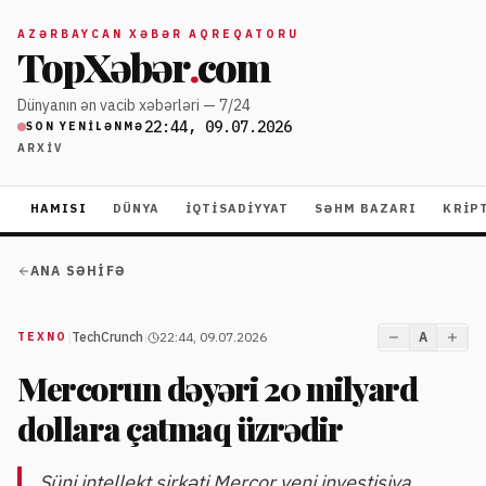
AZƏRBAYCAN XƏBƏR AQREQATORU
TopXəbər
.
com
Dünyanın ən vacib xəbərləri — 7/24
22:44, 09.07.2026
SON YENILƏNMƏ
ARXIV
HAMISI
DÜNYA
İQTISADIYYAT
SƏHM BAZARI
KRIP
ANA SƏHIFƏ
|
TechCrunch
|
22:44, 09.07.2026
A
TEXNO
Mercorun dəyəri 20 milyard
dollara çatmaq üzrədir
Süni intellekt şirkəti Mercor yeni investisiya