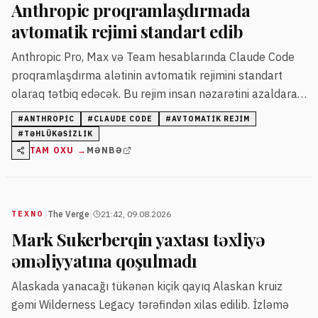
Anthropic proqramlaşdırmada
avtomatik rejimi standart edib
Anthropic Pro, Max və Team hesablarında Claude Code
proqramlaşdırma alətinin avtomatik rejimini standart
olaraq tətbiq edəcək. Bu rejim insan nəzarətini azaldaraq
təhlükəsizliyi gücləndirir.
#
ANTHROPIC
#
CLAUDE CODE
#
AVTOMATIK REJIM
#
TƏHLÜKƏSIZLIK
TAM OXU →
MƏNBƏ
|
|
The Verge
21:42, 09.08.2026
TEXNO
Mark Sukerberqin yaxtası təxliyə
əməliyyatına qoşulmadı
Alaskada yanacağı tükənən kiçik qayıq Alaskan kruiz
gəmi Wilderness Legacy tərəfindən xilas edilib. İzləmə