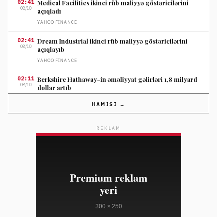
02:41
Medical Facilities ikinci rüb maliyyə göstəricilərini
08/10
açıqladı
YAHOO FINANCE
02:41
Dream Industrial ikinci rüb maliyyə göstəricilərini
08/10
açıqlayıb
YAHOO FINANCE
02:11
Berkshire Hathaway-in əməliyyat gəlirləri 1,8 milyard
08/10
dollar artıb
YAHOO FINANCE
HAMISI →
02:11
Shopify səhm qiyməti optimist gəlir proqnozu ilə 30
08/10
faiz yüksəlib
REKLAM
YAHOO FINANCE
02:11
Suze Orman pensiya annuitetində səhv seçimin maliyyə
08/10
itkilərinə səbəb ola biləcəyini xəbərdar etdi
YAHOO FINANCE
02:11
IRA yığanların ən çox etdiyi 3 səhv və həlli yolları
08/10
YAHOO FINANCE