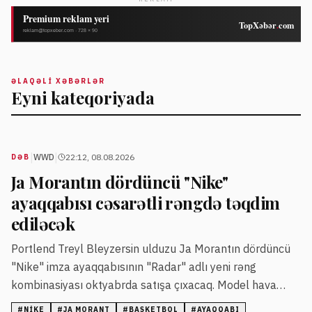
ƏLAQƏLI XƏBƏRLƏR
Eyni kateqoriyada
|
|
WWD
22:12, 08.08.2026
DƏB
Ja Morantın dördüncü "Nike"
ayaqqabısı cəsarətli rəngdə təqdim
ediləcək
Portlend Treyl Bleyzersin ulduzu Ja Morantın dördüncü
"Nike" imza ayaqqabısının "Radar" adlı yeni rəng
kombinasiyası oktyabrda satışa çıxacaq. Model hava
radarını xatırladan qrafik dizayn və çoxrəngli detallarla
#
NIKE
#
JA MORANT
#
BASKETBOL
#
AYAQQABI