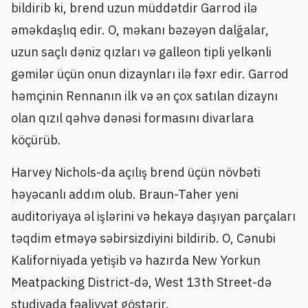
bildirib ki, brend uzun müddətdir Garrod ilə
əməkdaşlıq edir. O, məkanı bəzəyən dalğalar,
uzun saçlı dəniz qızları və galleon tipli yelkənli
gəmilər üçün onun dizaynları ilə fəxr edir. Garrod
həmçinin Rennanın ilk və ən çox satılan dizaynı
olan qızıl qəhvə dənəsi formasını divarlara
köçürüb.
Harvey Nichols-da açılış brend üçün növbəti
həyəcanlı addım olub. Braun-Taher yeni
auditoriyaya əl işlərini və hekayə daşıyan parçaları
təqdim etməyə səbirsizdiyini bildirib. O, Cənubi
Kaliforniyada yetişib və hazırda New Yorkun
Meatpacking District-də, West 13th Street-də
studiyada fəaliyyət göstərir.