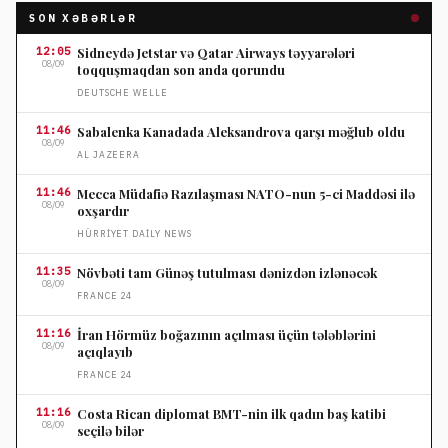
SON XƏBƏRLƏR
12:05
Sidneydə Jetstar və Qatar Airways təyyarələri
08/09
toqquşmaqdan son anda qorundu
DEUTSCHE WELLE
11:46
Sabalenka Kanadada Aleksandrova qarşı məğlub oldu
08/09
AL JAZEERA
11:46
Mecca Müdafiə Razılaşması NATO-nun 5-ci Maddəsi ilə
08/09
oxşardır
HÜRRIYET DAILY NEWS
11:35
Növbəti tam Günəş tutulması dənizdən izlənəcək
08/09
FRANCE 24
11:16
İran Hörmüz boğazının açılması üçün tələblərini
08/09
açıqlayıb
FRANCE 24
11:16
Costa Rican diplomat BMT-nin ilk qadın baş katibi
08/09
seçilə bilər