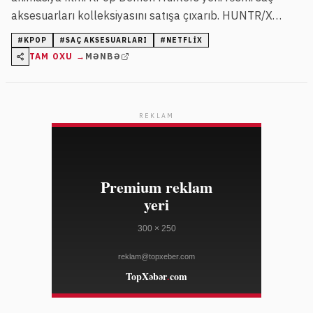
aksesuarları kolleksiyasını satışa çıxarıb. HUNTR/X
qrupundan ilhamlanan məhsullar Amazon və digər satış
#
KPOP
#
SAÇ AKSESUARLARI
#
NETFLIX
məntəqələrində təqdim olunur.
TAM OXU →
MƏNBƏ
REKLAM