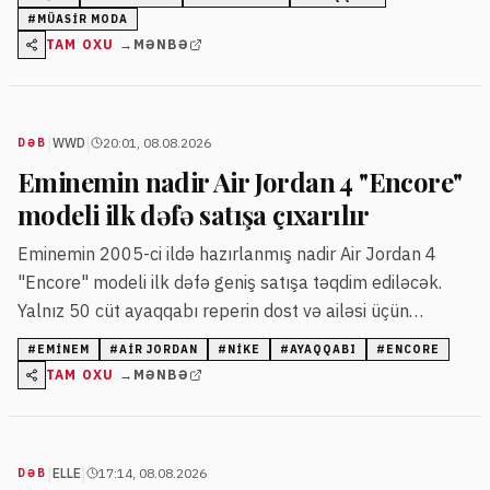
seçilir.
#
MÜASIR MODA
TAM OXU →
MƏNBƏ
|
|
WWD
20:01, 08.08.2026
DƏB
Eminemin nadir Air Jordan 4 "Encore"
modeli ilk dəfə satışa çıxarılır
Eminemin 2005-ci ildə hazırlanmış nadir Air Jordan 4
"Encore" modeli ilk dəfə geniş satışa təqdim ediləcək.
Yalnız 50 cüt ayaqqabı reperin dost və ailəsi üçün
istehsal olunmuşdu.
#
EMINEM
#
AIR JORDAN
#
NIKE
#
AYAQQABI
#
ENCORE
TAM OXU →
MƏNBƏ
|
|
ELLE
17:14, 08.08.2026
DƏB