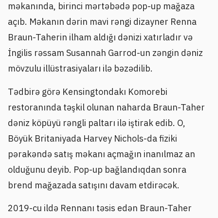
məkanında, birinci mərtəbədə pop-up mağaza
açıb. Məkanın dərin mavi rəngi dizayner Renna
Braun-Taherin ilham aldığı dənizi xatırladır və
İngilis rəssam Susannah Garrod-un zəngin dəniz
mövzulu illüstrasiyaları ilə bəzədilib.
Tədbirə görə Kensingtondakı Komorebi
restoranında təşkil olunan naharda Braun-Taher
dəniz köpüyü rəngli paltarı ilə iştirak edib. O,
Böyük Britaniyada Harvey Nichols-da fiziki
pərakəndə satış məkanı açmağın inanılmaz an
olduğunu deyib. Pop-up bağlandıqdan sonra
brend mağazada satışını davam etdirəcək.
2019-cu ildə Rennanı təsis edən Braun-Taher