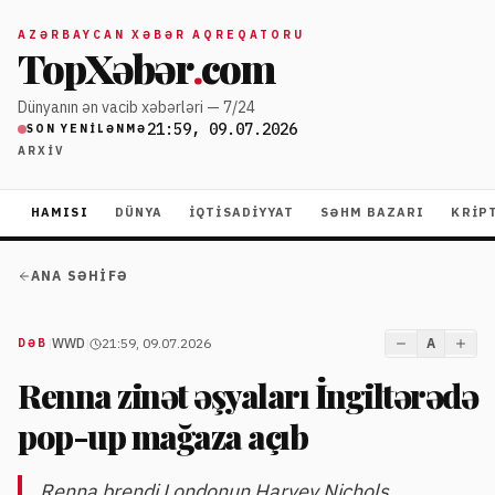
AZƏRBAYCAN XƏBƏR AQREQATORU
TopXəbər
.
com
Dünyanın ən vacib xəbərləri — 7/24
21:59, 09.07.2026
SON YENILƏNMƏ
ARXIV
HAMISI
DÜNYA
İQTISADIYYAT
SƏHM BAZARI
KRIP
ANA SƏHIFƏ
|
WWD
|
21:59, 09.07.2026
A
DƏB
Renna zinət əşyaları İngiltərədə
pop-up mağaza açıb
Renna brendi Londonun Harvey Nichols