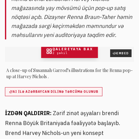
mağazasında yay mövsümü üçün pop-up satış
nöqtəsi açıb. Dizayner Renna Braun-Taher həmin
mağazada sərgi keçirməkdən məmnundur və
məhsullarını yeni auditoriyaya təqdim edir.
QALEREYAYA BAX
2
şəkil
EMBED
A close-up of Susannah Garrod’s illustrations for the Renna pop-
up at Harvey Nichols .
AI ILƏ AZƏRBAYCAN DILINƏ TƏRCÜMƏ OLUNUB
İZDƏN QALDIRIR:
Zərif zinət əşyaları brendi
Renna Böyük Britaniyada fəaliyyətə başlayıb.
Brend Harvey Nichols-un yeni konsept