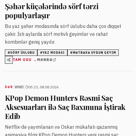
Şəhər küçələrində sörf tərzi
populyarlaşır
Bu yaz şəhər modasında sörf üslubu daha çox diqqət
çəkir. İsti aylarda sörf motivli geyimlər və rahat
kombinlər geniş yayılır.
#
SÖRF ÜSLUBU
#
YAZ MODASI
#
MƏTBƏXƏ UYĞUN GEYIM
TAM OXU →
MƏNBƏ
|
|
WWD
05:23, 08.08.2026
DƏB
KPop Demon Hunters Rəsmi Saç
Aksesuarları ilə Saç Baxımına İştirak
Edib
Netflix-də yayımlanan və Oskar mükafatı qazanmış
animasiya filmi KPop Demon Hunters yeni rəsmi saç