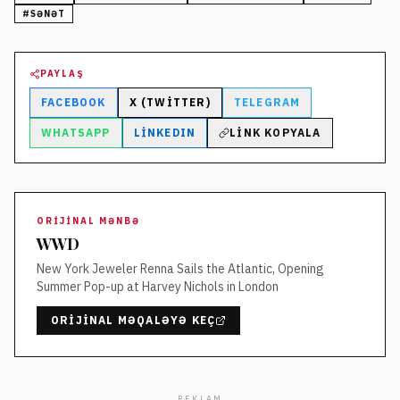
#
SƏNƏT
PAYLAŞ
FACEBOOK
X (TWITTER)
TELEGRAM
WHATSAPP
LINKEDIN
LINK KOPYALA
ORIJINAL MƏNBƏ
WWD
New York Jeweler Renna Sails the Atlantic, Opening
Summer Pop-up at Harvey Nichols in London
ORIJINAL MƏQALƏYƏ KEÇ
REKLAM