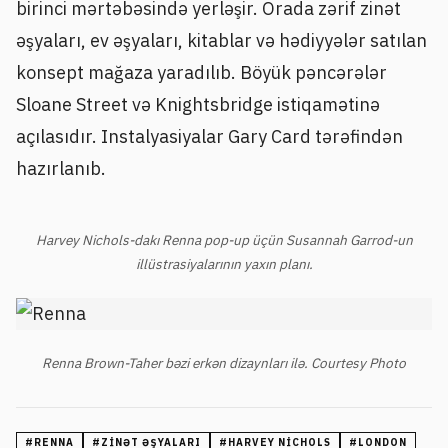
birinci mərtəbəsində yerləşir. Orada zərif zinət
əşyaları, ev əşyaları, kitablar və hədiyyələr satılan
konsept mağaza yaradılıb. Böyük pəncərələr
Sloane Street və Knightsbridge istiqamətinə
açılasıdır. Instalyasiyalar Gary Card tərəfindən
hazırlanıb.
Harvey Nichols-dakı Renna pop-up üçün Susannah Garrod-un
illüstrasiyalarının yaxın planı.
Renna Brown-Taher bəzi erkən dizaynları ilə. Courtesy Photo
#
RENNA
#
ZINƏT ƏŞYALARI
#
HARVEY NICHOLS
#
LONDON