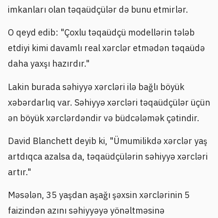
imkanları olan təqaüdçülər də bunu etmirlər.
O qeyd edib: "Çoxlu təqaüdçü modellərin tələb
etdiyi kimi davamlı real xərclər etmədən təqaüdə
daha yaxşı hazırdır."
Lakin burada səhiyyə xərcləri ilə bağlı böyük
xəbərdarlıq var. Səhiyyə xərcləri təqaüdçülər üçün
ən böyük xərclərdəndir və büdcələmək çətindir.
David Blanchett deyib ki, "Ümumilikdə xərclər yaş
artdıqca azalsa da, təqaüdçülərin səhiyyə xərcləri
artır."
Məsələn, 35 yaşdan aşağı şəxsin xərclərinin 5
faizindən azını səhiyyəyə yönəltməsinə