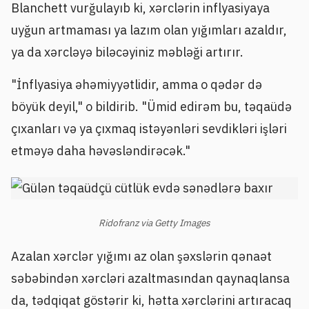
Blanchett vurğulayıb ki, xərclərin inflyasiyaya
uyğun artmaması ya lazım olan yığımları azaldır,
ya da xərcləyə biləcəyiniz məbləği artırır.
"İnflyasiya əhəmiyyətlidir, amma o qədər də
böyük deyil," o bildirib. "Ümid edirəm bu, təqaüdə
çıxanları və ya çıxmaq istəyənləri sevdikləri işləri
etməyə daha həvəsləndirəcək."
Ridofranz via Getty Images
Azalan xərclər yığımı az olan şəxslərin qənaət
səbəbindən xərcləri azaltmasından qaynaqlansa
da, tədqiqat göstərir ki, hətta xərclərini artıracaq