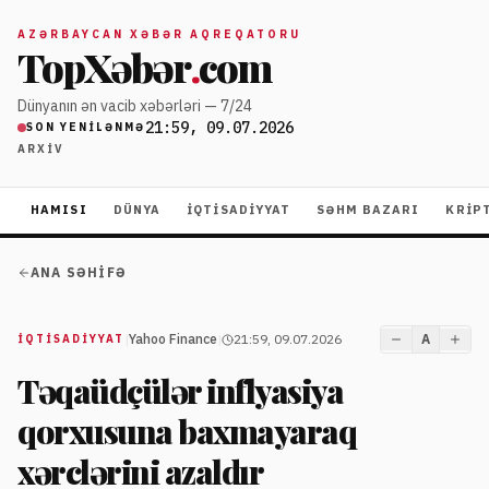
AZƏRBAYCAN XƏBƏR AQREQATORU
TopXəbər
.
com
Dünyanın ən vacib xəbərləri — 7/24
21:59, 09.07.2026
SON YENILƏNMƏ
ARXIV
HAMISI
DÜNYA
İQTISADIYYAT
SƏHM BAZARI
KRIP
ANA SƏHIFƏ
|
Yahoo Finance
|
21:59, 09.07.2026
A
İQTISADIYYAT
Təqaüdçülər inflyasiya
qorxusuna baxmayaraq
xərclərini azaldır