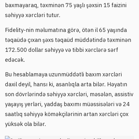
baxmayaraq, təxminən 75 yaşlı şəxsin 15 faizini
səhiyyə xərcləri tutur.
Fidelity-nin məlumatına görə, ötən il 65 yaşında
təqaüdə çıxan şəxs təqaüd müddətində təxminən
172.500 dollar səhiyyə və tibbi xərclərə sərf
edəcək.
Bu hesablamaya uzunmüddətli baxım xərcləri
daxil deyil, hansı ki, asanlıqla arta bilər. Həyatın
son dövrlərində səhiyyə xərcləri, məsələn, assistiv
yaşayış yerləri, yaddaş baxımı müəssisələri və 24
saatlıq səhiyyə köməkçilərinin artan xərcləri çox
yüksək ola bilər.