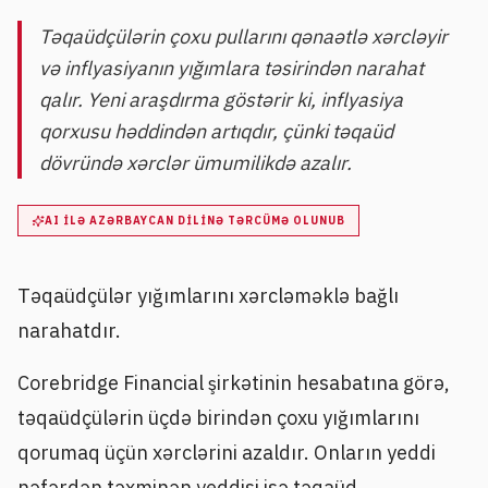
Təqaüdçülərin çoxu pullarını qənaətlə xərcləyir
və inflyasiyanın yığımlara təsirindən narahat
qalır. Yeni araşdırma göstərir ki, inflyasiya
qorxusu həddindən artıqdır, çünki təqaüd
dövründə xərclər ümumilikdə azalır.
AI ILƏ AZƏRBAYCAN DILINƏ TƏRCÜMƏ OLUNUB
Təqaüdçülər yığımlarını xərcləməklə bağlı
narahatdır.
Corebridge Financial şirkətinin hesabatına görə,
təqaüdçülərin üçdə birindən çoxu yığımlarını
qorumaq üçün xərclərini azaldır. Onların yeddi
nəfərdən təxminən yeddisi isə təqaüd