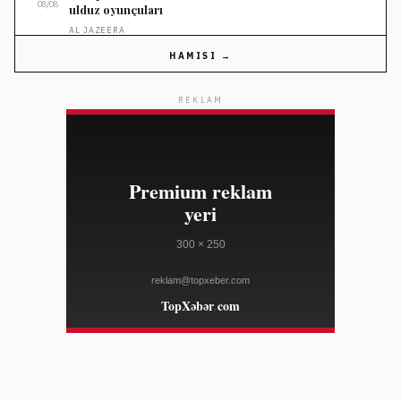
08/08
ulduz oyunçuları
AL JAZEERA
HAMISI →
20:42
Eli Lilly 2026-cı ilin ikinci rübündə gəlirləri 48 faiz
08/08
artıb
REKLAM
YAHOO FINANCE
20:42
X platforması gəlir paylaşım proqramını Orijinal
08/08
Məzmun Mükafatları ilə əvəz etdi
TECHCRUNCH
20:31
Live Nation vitse-prezidentinin səhmlərinin satışı 22
08/08
faiz bahalaşmanı izləyib
YAHOO FINANCE
20:31
Pinterest səhm qiyməti gəlir artımına baxmayaraq
08/08
aşağı səviyyədədir
YAHOO FINANCE
20:31
Madonna musiqi prodüseri William Orbiti yad edib
08/08
BBC NEWS