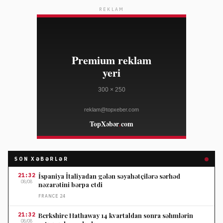
REKLAM
SON XƏBƏRLƏR
21:32
İspaniya İtaliyadan gələn səyahətçilərə sərhəd
08/08
nəzarətini bərpa etdi
FRANCE 24
21:32
Berkshire Hathaway 14 kvartaldan sonra səhmlərin
08/08