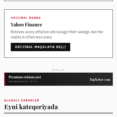
ORIJINAL MƏNBƏ
Yahoo Finance
Retirees worry inflation will ravage their savings, but the
reality is often less scary
ORIJINAL MƏQALƏYƏ KEÇ
REKLAM
ƏLAQƏLI XƏBƏRLƏR
Eyni kateqoriyada