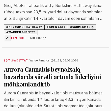
Greg Abel-in rəhbərlik etdiyi Berkshire Hathaway ikinci
rübdə təxminən 23,5 milyard dollar dəyərində səhmlər
alıb. Bu, şirkətin 14 kvartaldır davam edən səhmlərin
satışından sonra ilk alqı addımıdır və investorlar arasında
#
BERKSHIRE HATHAWAY
#
GREG ABEL
#
SƏHMLƏR ALIŞ
alqı siqnalı kimi qiymətləndirilir.
#
WARREN BUFFETT
TAM OXU →
MƏNBƏ
|
|
Yahoo Finance
21:32, 08.08.2026
İQTISADIYYAT
Aurora Cannabis beynəlxalq
bazarlarda sürətli artımla liderliyini
möhkəmləndirib
Aurora Cannabis-in beynəlxalq tibbi marixuana bölməsi
ilin birinci rübündə 17 faiz artaraq 43,3 milyon Kanada
dolları gəlir əldə edib. Şirkət tibbi seqmentdə gəlirlərini