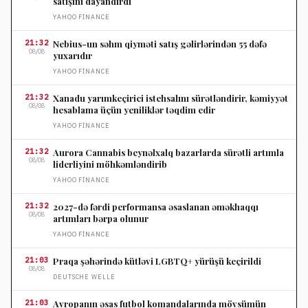
satışını dayandırdı
YAHOO FINANCE
21:32
Nebius-un səhm qiyməti satış gəlirlərindən 55 dəfə
08/08
yuxarıdır
YAHOO FINANCE
21:32
Xanadu yarımkeçirici istehsalını sürətləndirir, kəmiyyət
08/08
hesablama üçün yeniliklər təqdim edir
YAHOO FINANCE
21:32
Aurora Cannabis beynəlxalq bazarlarda sürətli artımla
08/08
liderliyini möhkəmləndirib
YAHOO FINANCE
21:32
2027-də fərdi performansa əsaslanan əməkhaqqı
08/08
artımları bərpa olunur
YAHOO FINANCE
21:03
Praqa şəhərində kütləvi LGBTQ+ yürüşü keçirildi
08/08
DEUTSCHE WELLE
21:03
Avropanın əsas futbol komandalarında mövsümün