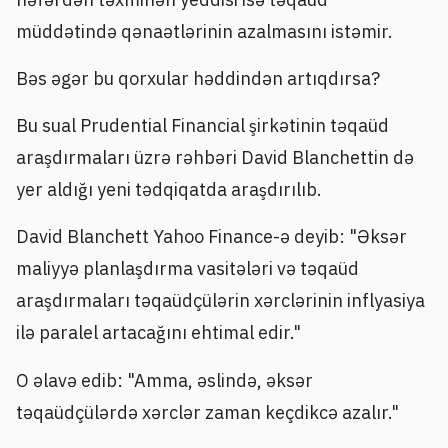
müddətində qənaətlərinin azalmasını istəmir.
Bəs əgər bu qorxular həddindən artıqdırsa?
Bu sual Prudential Financial şirkətinin təqaüd
araşdırmaları üzrə rəhbəri David Blanchettin də
yer aldığı yeni tədqiqatda araşdırılıb.
David Blanchett Yahoo Finance-ə deyib: "Əksər
maliyyə planlaşdırma vasitələri və təqaüd
araşdırmaları təqaüdçülərin xərclərinin inflyasiya
ilə paralel artacağını ehtimal edir."
O əlavə edib: "Amma, əslində, əksər
təqaüdçülərdə xərclər zaman keçdikcə azalır."