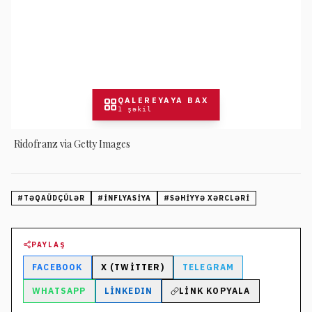
QALEREYAYA BAX
1
şəkil
Ridofranz via Getty Images
#
TƏQAÜDÇÜLƏR
#
INFLYASIYA
#
SƏHIYYƏ XƏRCLƏRI
PAYLAŞ
FACEBOOK
X (TWITTER)
TELEGRAM
WHATSAPP
LINKEDIN
LINK KOPYALA