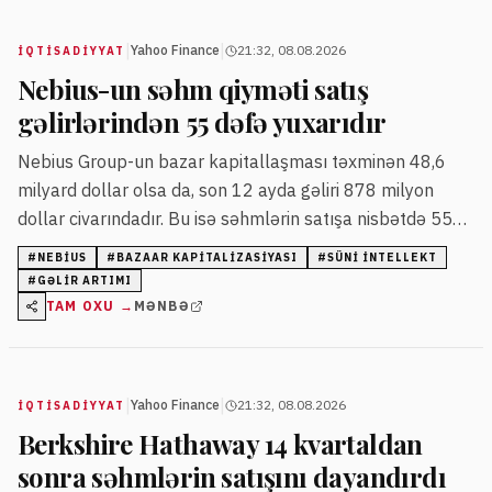
|
|
Yahoo Finance
21:32, 08.08.2026
İQTISADIYYAT
Nebius-un səhm qiyməti satış
gəlirlərindən 55 dəfə yuxarıdır
Nebius Group-un bazar kapitallaşması təxminən 48,6
milyard dollar olsa da, son 12 ayda gəliri 878 milyon
dollar civarındadır. Bu isə səhmlərin satışa nisbətdə 55
dəfə qiymətləndiyini göstərir və adətən proqram təminatı
#
NEBIUS
#
BAZAAR KAPITALIZASIYASI
#
SÜNI INTELLEKT
şirkətlərinə xasdır.
#
GƏLIR ARTIMI
TAM OXU →
MƏNBƏ
|
|
Yahoo Finance
21:32, 08.08.2026
İQTISADIYYAT
Berkshire Hathaway 14 kvartaldan
sonra səhmlərin satışını dayandırdı