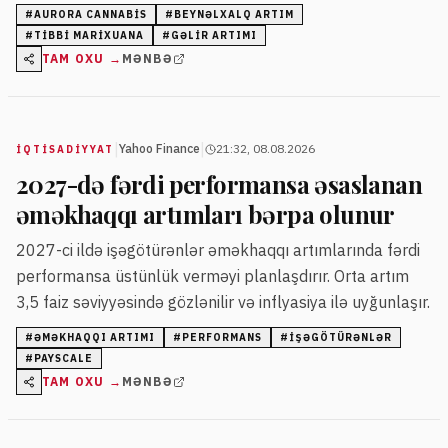
artıraraq qlobal bazarlarda liderliyini qoruyur.
#
AURORA CANNABIS
#
BEYNƏLXALQ ARTIM
#
TIBBI MARIXUANA
#
GƏLIR ARTIMI
TAM OXU →
MƏNBƏ
|
|
Yahoo Finance
21:32, 08.08.2026
İQTISADIYYAT
2027-də fərdi performansa əsaslanan
əməkhaqqı artımları bərpa olunur
2027-ci ildə işəgötürənlər əməkhaqqı artımlarında fərdi
performansa üstünlük verməyi planlaşdırır. Orta artım
3,5 faiz səviyyəsində gözlənilir və inflyasiya ilə uyğunlaşır.
#
ƏMƏKHAQQI ARTIMI
#
PERFORMANS
#
IŞƏGÖTÜRƏNLƏR
#
PAYSCALE
TAM OXU →
MƏNBƏ