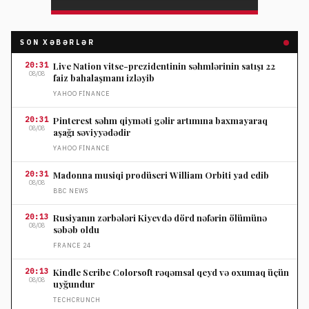
SON XƏBƏRLƏR
20:31
Live Nation vitse-prezidentinin səhmlərinin satışı 22
08/08
faiz bahalaşmanı izləyib
YAHOO FINANCE
20:31
Pinterest səhm qiyməti gəlir artımına baxmayaraq
08/08
aşağı səviyyədədir
YAHOO FINANCE
20:31
Madonna musiqi prodüseri William Orbiti yad edib
08/08
BBC NEWS
20:13
Rusiyanın zərbələri Kiyevdə dörd nəfərin ölümünə
08/08
səbəb oldu
FRANCE 24
20:13
Kindle Scribe Colorsoft rəqəmsal qeyd və oxumaq üçün
08/08
uyğundur
TECHCRUNCH