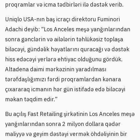
proqramlar və icma tədbirləri ilə dəstək verib.
Uniqlo USA-nın baş icraçı direktoru Fuminori
Adachi deyib: “Los Anceles meşə yanğınlarından
sonra gənclərin və ailələrin təhlükəsiz toplaşa
biləcəyi, gündəlik həyatlarını quracağı və dəstək
hiss edəcəyi yerlərə ehtiyac olduğunu gördük.
Altadena daimi mərkəzinin yaradılması
tərəfdaşlığımızı fərdi proqramlardan kənara
çıxararaq icmanın hər gün istifadə edə biləcəyi
məkan təqdim edir.”
Bu açılış Fast Retailing şirkətinin Los Anceles meşə
yanğınlarından sonra 2 milyon dollara qədər
maliyyə və geyim dəstəyi vermək öhdəliyinin bir