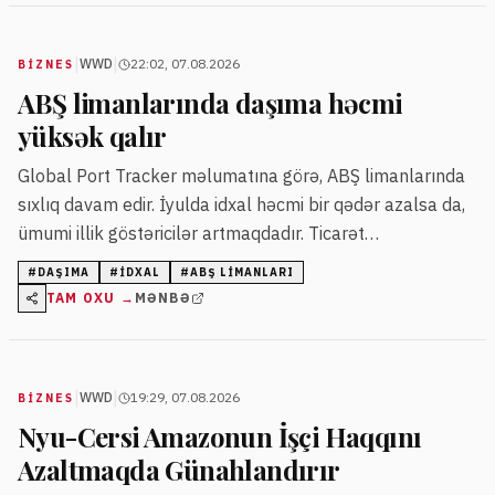
|
|
WWD
22:02, 07.08.2026
BIZNES
ABŞ limanlarında daşıma həcmi
yüksək qalır
Global Port Tracker məlumatına görə, ABŞ limanlarında
sıxlıq davam edir. İyulda idxal həcmi bir qədər azalsa da,
ümumi illik göstəricilər artmaqdadır. Ticarət
daşımalarının tədricən azalacağı gözlənilsə də, 2026-cı
#
DAŞIMA
#
IDXAL
#
ABŞ LIMANLARI
ilin həcminin ötən ildəkindən yüksək olması
TAM OXU →
MƏNBƏ
proqnozlaşdırılır.
|
|
WWD
19:29, 07.08.2026
BIZNES
Nyu-Cersi Amazonun İşçi Haqqını
Azaltmaqda Günahlandırır