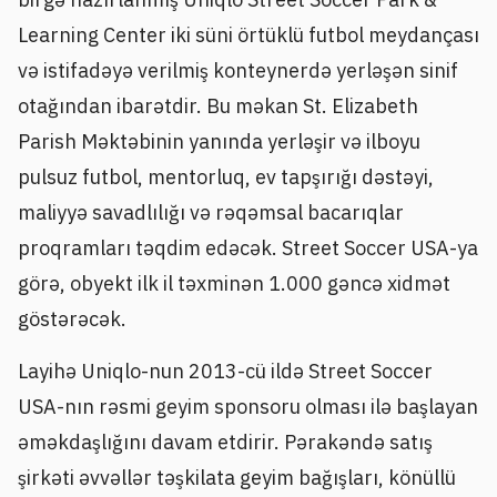
Learning Center iki süni örtüklü futbol meydançası
və istifadəyə verilmiş konteynerdə yerləşən sinif
otağından ibarətdir. Bu məkan St. Elizabeth
Parish Məktəbinin yanında yerləşir və ilboyu
pulsuz futbol, mentorluq, ev tapşırığı dəstəyi,
maliyyə savadlılığı və rəqəmsal bacarıqlar
proqramları təqdim edəcək. Street Soccer USA-ya
görə, obyekt ilk il təxminən 1.000 gəncə xidmət
göstərəcək.
Layihə Uniqlo-nun 2013-cü ildə Street Soccer
USA-nın rəsmi geyim sponsoru olması ilə başlayan
əməkdaşlığını davam etdirir. Pərakəndə satış
şirkəti əvvəllər təşkilata geyim bağışları, könüllü