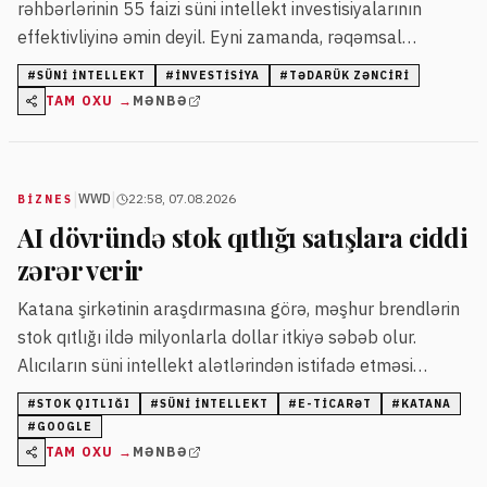
rəhbərlərinin 55 faizi süni intellekt investisiyalarının
effektivliyinə əmin deyil. Eyni zamanda, rəqəmsal
investisiyaların 67 faizi süni intellekt texnologiyalarına
#
SÜNI INTELLEKT
#
INVESTISIYA
#
TƏDARÜK ZƏNCIRI
yönəlib.
TAM OXU →
MƏNBƏ
|
|
WWD
22:58, 07.08.2026
BIZNES
AI dövründə stok qıtlığı satışlara ciddi
zərər verir
Katana şirkətinin araşdırmasına görə, məşhur brendlərin
stok qıtlığı ildə milyonlarla dollar itkiyə səbəb olur.
Alıcıların süni intellekt alətlərindən istifadə etməsi
satışların itirilmə sürətini artırır.
#
STOK QITLIĞI
#
SÜNI INTELLEKT
#
E-TICARƏT
#
KATANA
#
GOOGLE
TAM OXU →
MƏNBƏ