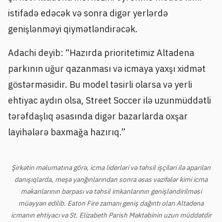
istifadə edəcək və sonra digər yerlərdə
genişlənməyi qiymətləndirəcək.
Adachi deyib: “Hazırda prioritetimiz Altadena
parkının uğur qazanması və icmaya yaxşı xidmət
göstərməsidir. Bu model təsirli olarsa və yerli
ehtiyac aydın olsa, Street Soccer ilə uzunmüddətli
tərəfdaşlıq əsasında digər bazarlarda oxşar
layihələrə baxmağa hazırıq.”
Şirkətin məlumatına görə, icma liderləri və təhsil işçiləri ilə aparılan
danışıqlarda, meşə yanğınlarından sonra əsas vəzifələr kimi icma
məkanlarının bərpası və təhsil imkanlarının genişləndirilməsi
müəyyən edilib. Eaton Fire zamanı geniş dağıntı olan Altadena
icmanın ehtiyacı və St. Elizabeth Parish Məktəbinin uzun müddətdir