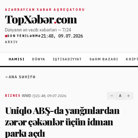
AZƏRBAYCAN XƏBƏR AQREQATORU
TopXəbər
.
com
Dünyanın ən vacib xəbərləri — 7/24
21:48, 09.07.2026
SON YENILƏNMƏ
ARXIV
HAMISI
DÜNYA
İQTISADIYYAT
SƏHM BAZARI
KRIP
ANA SƏHIFƏ
|
WWD
|
21:48, 09.07.2026
A
BIZNES
Uniqlo ABŞ-da yanğınlardan
zərər çəkənlər üçün idman
parkı açdı