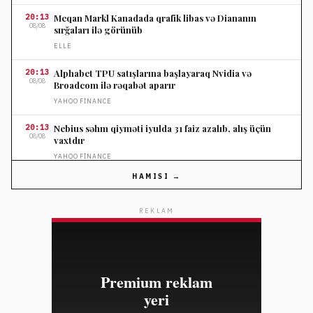
20:13
Meqan Markl Kanadada qrafik libas və Diananın
08/08
sırğaları ilə görünüb
ELLE
20:13
Alphabet TPU satışlarına başlayaraq Nvidia və
08/08
Broadcom ilə rəqabət aparır
YAHOO FINANCE
20:13
Nebius səhm qiyməti iyulda 31 faiz azalıb, alış üçün
08/08
vaxtdır
YAHOO FINANCE
HAMISI →
20:01
Texnologiya sektorunda ixtisarlar 20 ilin ən yüksək
08/08
səviyyəsinə çatıb
REKLAM
YAHOO FINANCE
20:01
Jamie Dimon qızılın qiymətinin 2026-cı ilin sonunda 5
08/08
min dolları keçəcəyini proqnozlaşdırır
YAHOO FINANCE
20:01
Eminemin nadir Air Jordan 4 "Encore" modeli ilk dəfə
08/08
satışa çıxarılır