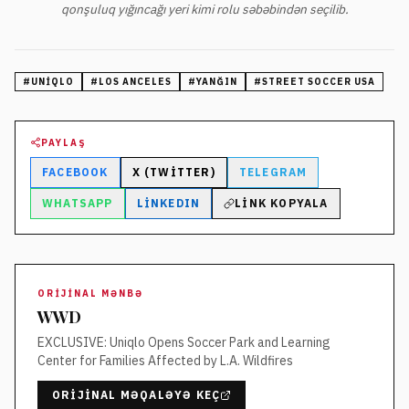
qonşuluq yığıncağı yeri kimi rolu səbəbindən seçilib.
#
UNIQLO
#
LOS ANCELES
#
YANĞIN
#
STREET SOCCER USA
PAYLAŞ
FACEBOOK
X (TWITTER)
TELEGRAM
WHATSAPP
LINKEDIN
LINK KOPYALA
ORIJINAL MƏNBƏ
WWD
EXCLUSIVE: Uniqlo Opens Soccer Park and Learning
Center for Families Affected by L.A. Wildfires
ORIJINAL MƏQALƏYƏ KEÇ