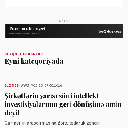
REKLAM
ƏLAQƏLI XƏBƏRLƏR
Eyni kateqoriyada
|
|
WWD
23:28, 07.08.2026
BIZNES
Şirkətlərin yarısı süni intellekt
investisiyalarının geri dönüşünə əmin
deyil
Gartner-in araşdırmasına görə, tədarük zənciri