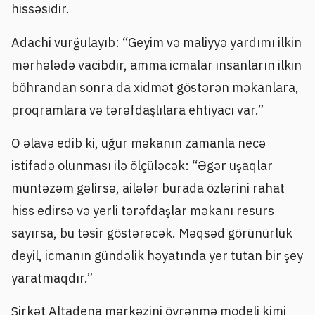
hissəsidir.
Adachi vurğulayıb: “Geyim və maliyyə yardımı ilkin
mərhələdə vacibdir, amma icmalar insanların ilkin
böhrandan sonra da xidmət göstərən məkanlara,
proqramlara və tərəfdaşlılara ehtiyacı var.”
O əlavə edib ki, uğur məkanın zamanla necə
istifadə olunması ilə ölçüləcək: “Əgər uşaqlar
müntəzəm gəlirsə, ailələr burada özlərini rahat
hiss edirsə və yerli tərəfdaşlar məkanı resurs
sayırsa, bu təsir göstərəcək. Məqsəd görünürlük
deyil, icmanın gündəlik həyatında yer tutan bir şey
yaratmaqdır.”
Şirkət Altadena mərkəzini öyrənmə modeli kimi