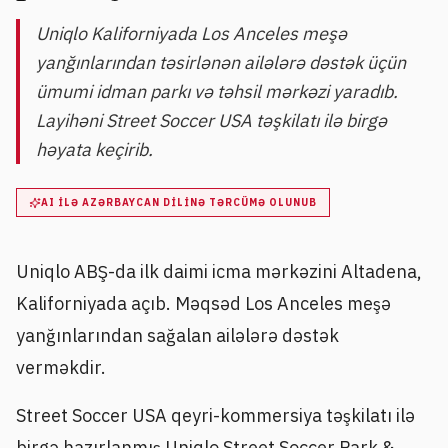
Uniqlo Kaliforniyada Los Anceles meşə
yanğınlarından təsirlənən ailələrə dəstək üçün
ümumi idman parkı və təhsil mərkəzi yaradıb.
Layihəni Street Soccer USA təşkilatı ilə birgə
həyata keçirib.
AI ILƏ AZƏRBAYCAN DILINƏ TƏRCÜMƏ OLUNUB
Uniqlo ABŞ-da ilk daimi icma mərkəzini Altadena,
Kaliforniyada açıb. Məqsəd Los Anceles meşə
yanğınlarından sağalan ailələrə dəstək
verməkdir.
Street Soccer USA qeyri-kommersiya təşkilatı ilə
birgə hazırlanmış Uniqlo Street Soccer Park &