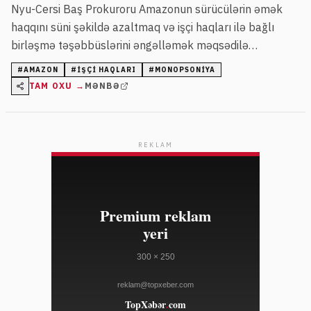
Nyu-Cersi Baş Prokuroru Amazonun sürücülərin əmək
haqqını süni şəkildə azaltmaq və işçi haqları ilə bağlı
birləşmə təşəbbüslərini əngəlləmək məqsədilə
monopsoniya gücündən sui-istifadə etdiyini bildirir. Şirkət
#
AMAZON
#
IŞÇI HAQLARI
#
MONOPSONIYA
işçiləri sıx nəzarət altında saxlayır və təzyiq göstərərək
TAM OXU →
MƏNBƏ
onların hüquqlarını məhdudlaşdırır.
REKLAM