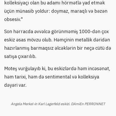
kolleksiyaçı olan bu adamı hörmətlə yad etmək
üçün münasib yoldur: doymaz, maraqlı və bəzən
obsesiv."
Son hərracda əvvəlcə görünməmiş 1000-dən çox
eskiz əsas mövzu olub. Həmçinin metallik dəridən
hazırlanmış barmaqsız əlcəklərin bir neçə cütü də
satışa çıxarılıb.
Moteş vurğulayıb ki, bu eskizlərdə həm incəsənət,
həm tarixi, həm də sentimental və kolleksiya
dəyəri var.
Angela Merkel-in Karl Lagerfeld eskizi. DAmiEn PERRONNET