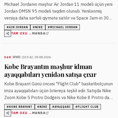
Michael Jordanın məşhur Air Jordan 11 modeli üçün yeni
Jordan DMSN 95 modeli təqdim olunub. Yenilənmiş
versiya daha sərfəli qiymətə satılır və Space Jam-in 30
illik yubiley kolleksiyasına daxil edilib.
#
AIR JORDAN
#
NIKE
#
MICHAEL JORDAN
TAM OXU →
MƏNBƏ
|
|
WWD
19:42, 09.08.2026
DƏB
Kobe Brayantın məşhur idman
ayaqqabıları yenidən satışa çıxır
Kobe Brayant Günü öncəsi "Flight Club" basketbolçunun
imza ayaqqabıları üçün lotereya təşkil edir. Satışda Nike
Zoom Kobe 5 Protro Dodgers və Nike Kobe 8 Protro daxil
olmaqla bir neçə model orijinal qiymətlərlə təqdim
#
KOBE BRAYANT
#
NIKE
#
AYAQQABI
#
FLIGHT CLUB
olunur.
TAM OXU →
MƏNBƏ