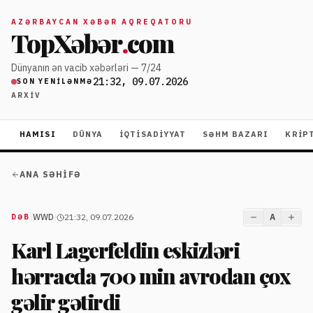
AZƏRBAYCAN XƏBƏR AQREQATORU
TopXəbər
.
com
Dünyanın ən vacib xəbərləri — 7/24
21:32, 09.07.2026
SON YENILƏNMƏ
ARXIV
HAMISI
DÜNYA
İQTISADIYYAT
SƏHM BAZARI
KRIP
ANA SƏHIFƏ
|
WWD
|
21:32, 09.07.2026
A
DƏB
Karl Lagerfeldin eskizləri
hərracda 700 min avrodan çox
gəlir gətirdi