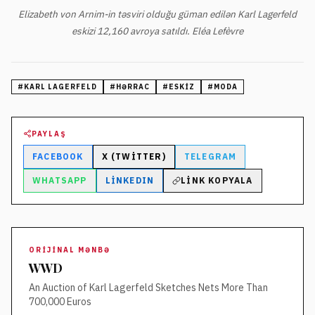
Elizabeth von Arnim-in təsviri olduğu güman edilən Karl Lagerfeld
eskizi 12,160 avroya satıldı. Eléa Lefèvre
#
KARL LAGERFELD
#
HƏRRAC
#
ESKIZ
#
MODA
PAYLAŞ
FACEBOOK
X (TWITTER)
TELEGRAM
WHATSAPP
LINKEDIN
LINK KOPYALA
ORIJINAL MƏNBƏ
WWD
An Auction of Karl Lagerfeld Sketches Nets More Than
700,000 Euros