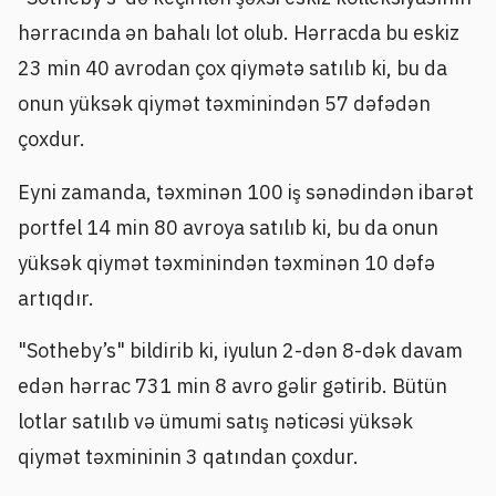
hərracında ən bahalı lot olub. Hərracda bu eskiz
23 min 40 avrodan çox qiymətə satılıb ki, bu da
onun yüksək qiymət təxminindən 57 dəfədən
çoxdur.
Eyni zamanda, təxminən 100 iş sənədindən ibarət
portfel 14 min 80 avroya satılıb ki, bu da onun
yüksək qiymət təxminindən təxminən 10 dəfə
artıqdır.
"Sotheby’s" bildirib ki, iyulun 2-dən 8-dək davam
edən hərrac 731 min 8 avro gəlir gətirib. Bütün
lotlar satılıb və ümumi satış nəticəsi yüksək
qiymət təxmininin 3 qatından çoxdur.