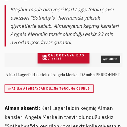
Məşhur moda dizayneri Karl Lagerfeldin şəxsi
eskizləri "Sotheby’s" hərracında yüksək
qiymətlərlə satılıb. Almaniyanın keçmiş kansleri
Angela Merkelin təsvir olunduğu eskiz 23 min
avrodan çox dəyər qazandı.
QALEREYAYA BAX
2
şəkil
EMBED
A Karl Lagerfeld sketch of Angela Merkel. DAmiEn PERRONNET
AI ILƏ AZƏRBAYCAN DILINƏ TƏRCÜMƏ OLUNUB
Alman aksenti:
Karl Lagerfeldin keçmiş Alman
kansleri Angela Merkelin təsvir olunduğu eskiz
"Sotheby’s"də keçirilən şəxsi eskiz kolleksiyasının