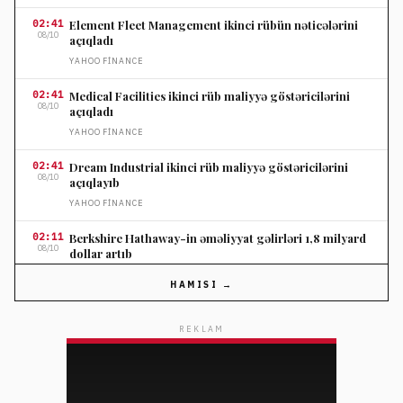
02:41
Element Fleet Management ikinci rübün nəticələrini
08/10
açıqladı
YAHOO FINANCE
02:41
Medical Facilities ikinci rüb maliyyə göstəricilərini
08/10
açıqladı
YAHOO FINANCE
02:41
Dream Industrial ikinci rüb maliyyə göstəricilərini
08/10
açıqlayıb
YAHOO FINANCE
02:11
Berkshire Hathaway-in əməliyyat gəlirləri 1,8 milyard
08/10
dollar artıb
YAHOO FINANCE
HAMISI →
02:11
Shopify səhm qiyməti optimist gəlir proqnozu ilə 30
08/10
faiz yüksəlib
REKLAM
YAHOO FINANCE
02:11
Suze Orman pensiya annuitetində səhv seçimin maliyyə
08/10
itkilərinə səbəb ola biləcəyini xəbərdar etdi