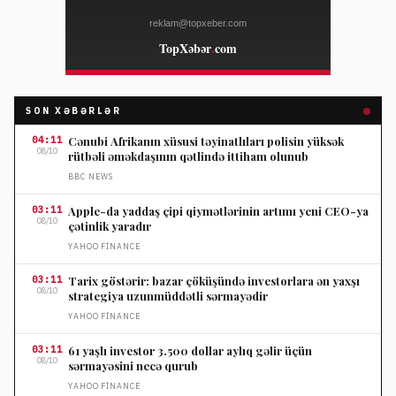
SON XƏBƏRLƏR
04:11
Cənubi Afrikanın xüsusi təyinatlıları polisin yüksək
08/10
rütbəli əməkdaşının qətlində ittiham olunub
BBC NEWS
03:11
Apple-da yaddaş çipi qiymətlərinin artımı yeni CEO-ya
08/10
çətinlik yaradır
YAHOO FINANCE
03:11
Tarix göstərir: bazar çöküşündə investorlara ən yaxşı
08/10
strategiya uzunmüddətli sərmayədir
YAHOO FINANCE
03:11
61 yaşlı investor 3.500 dollar aylıq gəlir üçün
08/10
sərmayəsini necə qurub
YAHOO FINANCE