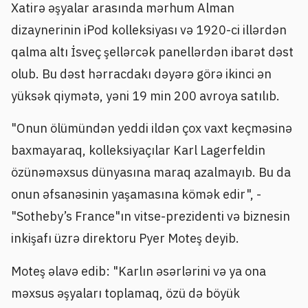
Xatirə əşyalar arasında mərhum Alman
dizaynerinin iPod kolleksiyası və 1920-ci illərdən
qalma altı İsveç şellərcək panellərdən ibarət dəst
olub. Bu dəst hərracdakı dəyərə görə ikinci ən
yüksək qiymətə, yəni 19 min 200 avroya satılıb.
"Onun ölümündən yeddi ildən çox vaxt keçməsinə
baxmayaraq, kolleksiyaçılar Karl Lagerfeldin
özünəməxsus dünyasına maraq azalmayıb. Bu da
onun əfsanəsinin yaşamasına kömək edir", -
"Sotheby’s France"ın vitse-prezidenti və biznesin
inkişafı üzrə direktoru Pyer Moteş deyib.
Moteş əlavə edib: "Karlın əsərlərini və ya ona
məxsus əşyaları toplamaq, özü də böyük