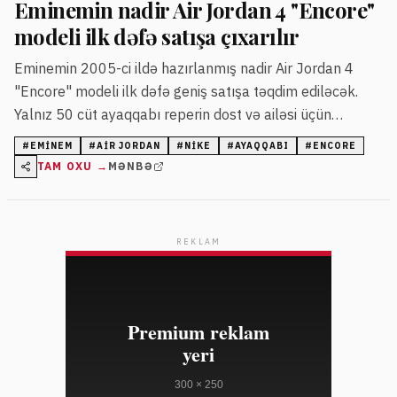
Eminemin nadir Air Jordan 4 "Encore"
modeli ilk dəfə satışa çıxarılır
Eminemin 2005-ci ildə hazırlanmış nadir Air Jordan 4
"Encore" modeli ilk dəfə geniş satışa təqdim ediləcək.
Yalnız 50 cüt ayaqqabı reperin dost və ailəsi üçün
istehsal olunmuşdu.
#
EMINEM
#
AIR JORDAN
#
NIKE
#
AYAQQABI
#
ENCORE
TAM OXU →
MƏNBƏ
REKLAM