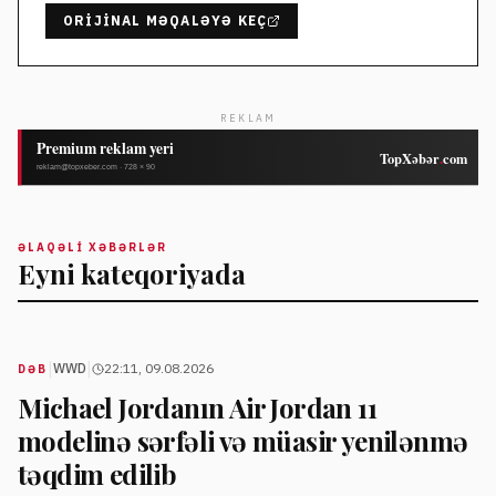
ORIJINAL MƏQALƏYƏ KEÇ
REKLAM
ƏLAQƏLI XƏBƏRLƏR
Eyni kateqoriyada
|
|
WWD
22:11, 09.08.2026
DƏB
Michael Jordanın Air Jordan 11
modelinə sərfəli və müasir yenilənmə
təqdim edilib