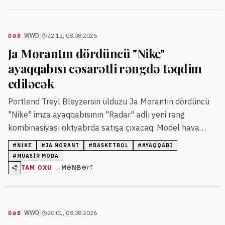
|
|
WWD
22:12, 08.08.2026
DƏB
Ja Morantın dördüncü "Nike"
ayaqqabısı cəsarətli rəngdə təqdim
ediləcək
Portlend Treyl Bleyzersin ulduzu Ja Morantın dördüncü
"Nike" imza ayaqqabısının "Radar" adlı yeni rəng
kombinasiyası oktyabrda satışa çıxacaq. Model hava
radarını xatırladan qrafik dizayn və çoxrəngli detallarla
#
NIKE
#
JA MORANT
#
BASKETBOL
#
AYAQQABI
seçilir.
#
MÜASIR MODA
TAM OXU →
MƏNBƏ
|
|
WWD
20:01, 08.08.2026
DƏB