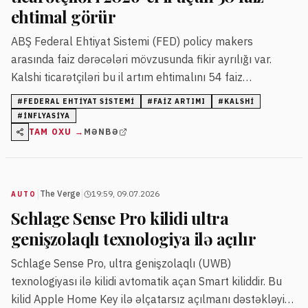
ehtimal görür
ABŞ Federal Ehtiyat Sistemi (FED) policy makers
arasında faiz dərəcələri mövzusunda fikir ayrılığı var.
Kalshi ticarətçiləri bu il artım ehtimalını 54 faiz
səviyyəsində qiymətləndirir, 2028-ci il üçün isə bu rəqəm
#
FEDERAL EHTIYAT SISTEMI
#
FAIZ ARTIMI
#
KALSHI
80 faizə çatır.
#
INFLYASIYA
TAM OXU →
MƏNBƏ
|
|
The Verge
19:59, 09.07.2026
AUTO
Schlage Sense Pro kilidi ultra
genişzolaqlı texnologiya ilə açılır
Schlage Sense Pro, ultra genişzolaqlı (UWB)
texnologiyası ilə kilidi avtomatik açan Smart kiliddir. Bu
kilid Apple Home Key ilə əlçatarsız açılmanı dəstəkləyir