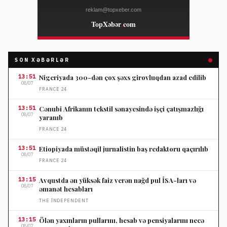
SON XƏBƏRLƏR
13:51
Nigeriyada 300-dən çox şəxs girovluqdan azad edilib
08/07
FRANCE 24
13:51
Cənubi Afrikanın tekstil sənayesində işçi çatışmazlığı
08/07
yaranıb
FRANCE 24
13:51
Etiopiyada müstəqil jurnalistin baş redaktoru qaçırılıb
08/07
FRANCE 24
13:15
Avqustda ən yüksək faiz verən nağd pul İSA-ları və
08/07
əmanət hesabları
THE İNDEPENDENT
13:15
Ölən yaxınların pullarını, hesab və pensiyalarını necə
08/07