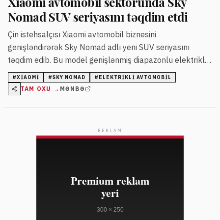
Xiaomi avtomobil sektorunda Sky
Nomad SUV seriyasını təqdim etdi
Çin istehsalçısı Xiaomi avtomobil biznesini
genişləndirərək Sky Nomad adlı yeni SUV seriyasını
təqdim edib. Bu model genişlənmiş diapazonlu elektrikli
avtomobillər kateqoriyasına daxildir və batareya gücü ilə
#
XIAOMI
#
SKY NOMAD
#
ELEKTRIKLI AVTOMOBIL
daxili yanacaq mühərriki birləşdirir.
TAM OXU →
MƏNBƏ
REKLAM