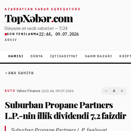
AZƏRBAYCAN XƏBƏR AQREQATORU
TopXəbər
.
com
Dünyanın ən vacib xəbərləri — 7/24
22:44, 09.07.2026
SON YENILƏNMƏ
ARXIV
HAMISI
DÜNYA
İQTISADIYYAT
SƏHM BAZARI
KRIP
ANA SƏHIFƏ
|
Yahoo Finance
|
22:44, 09.07.2026
A
AUTO
Suburban Propane Partners
L.P.-nin illik dividendi 7,2 faizdir
Suburban Propane Partners L.P. fəaliyyət