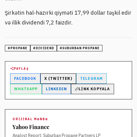
Şirkətin hal-hazırki qiyməti 17,99 dollar təşkil edir
və illik dividendi 7,2 faizdir.
#
PROPANE
#
DIVIDEND
#
SUBURBAN PROPANE
PAYLAŞ
FACEBOOK
X (TWITTER)
TELEGRAM
WHATSAPP
LINKEDIN
LINK KOPYALA
ORIJINAL MƏNBƏ
Yahoo Finance
Analyst Report: Suburban Propane Partners LP