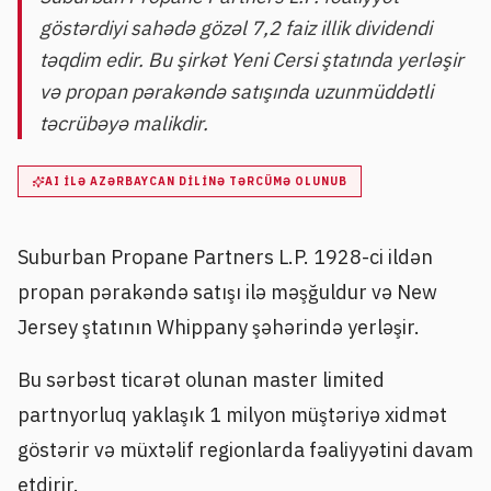
göstərdiyi sahədə gözəl 7,2 faiz illik dividendi
təqdim edir. Bu şirkət Yeni Cersi ştatında yerləşir
və propan pərakəndə satışında uzunmüddətli
təcrübəyə malikdir.
AI ILƏ AZƏRBAYCAN DILINƏ TƏRCÜMƏ OLUNUB
Suburban Propane Partners L.P. 1928-ci ildən
propan pərakəndə satışı ilə məşğuldur və New
Jersey ştatının Whippany şəhərində yerləşir.
Bu sərbəst ticarət olunan master limited
partnyorluq yaklaşık 1 milyon müştəriyə xidmət
göstərir və müxtəlif regionlarda fəaliyyətini davam
etdirir.