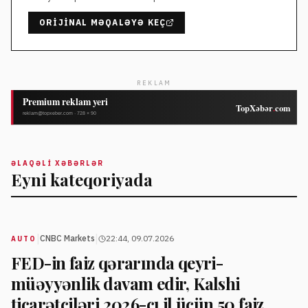
ORIJINAL MƏQALƏYƏ KEÇ
REKLAM
ƏLAQƏLI XƏBƏRLƏR
Eyni kateqoriyada
|
|
CNBC Markets
22:44, 09.07.2026
AUTO
FED-in faiz qərarında qeyri-
müəyyənlik davam edir, Kalshi
ticarətçiləri 2026-cı il üçün 50 faiz