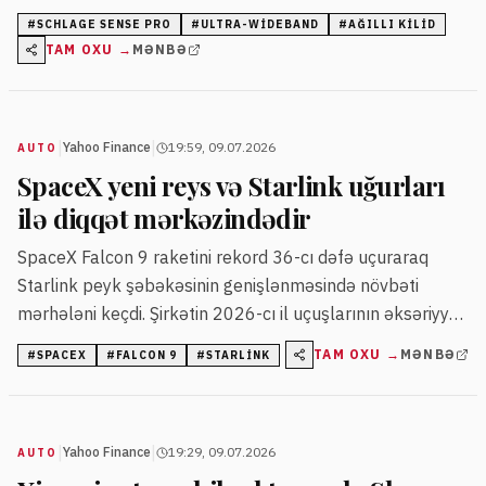
və fiziki açarı tamamilə aradan qaldırır.
#
SCHLAGE SENSE PRO
#
ULTRA-WIDEBAND
#
AĞILLI KILID
TAM OXU →
MƏNBƏ
|
|
Yahoo Finance
19:59, 09.07.2026
AUTO
SpaceX yeni reys və Starlink uğurları
ilə diqqət mərkəzindədir
SpaceX Falcon 9 raketini rekord 36-cı dəfə uçuraraq
Starlink peyk şəbəkəsinin genişlənməsində növbəti
mərhələni keçdi. Şirkətin 2026-cı il uçuşlarının əksəriyyəti
Starlink peyklərinin yerləşdirilməsinə yönəlib.
TAM OXU →
MƏNBƏ
#
SPACEX
#
FALCON 9
#
STARLINK
|
|
Yahoo Finance
19:29, 09.07.2026
AUTO