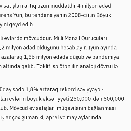
v satışları artıq uzun müddətdir 4 milyon ədəd
ourens Yun, bu tendensiyanın 2008-ci ilin Böyük
ini qeyd edib.
yyəli evlərdə mövcuddur. Milli Mənzil Qurucuları
1,2 milyon ədəd olduğunu hesablayır. İyun ayında
,6% azalaraq 1,56 milyon ədədə düşüb və pandemiya
ltında qalıb. Təklif isə ötən ilin analoji dövrü ilə
 müqayisədə 1,8% artaraq rekord səviyyəyə -
tılan evlərin böyük əksəriyyəti 250,000-dən 500,000
olub. Mövcud ev satışları müqavilənin bağlanması
ışlar çox güman ki, aprel və may aylarında