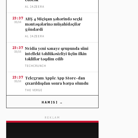
AL JAZEERA
23:37
ABŞ 4 Miçiqan şəhərində seçki
08/04
məntəqələrinə müşahidəçilər
göndərdi
AL JAZEERA
23:37
Nvidia yeni sənaye qrupunda süni
08/04
intellekt təhlükəsizliyi üçün ilkin
təkliflər təqdim edib
TECHCRUNCH
23:37
Telegram Apple App Store-dan
08/04
çıxarıldıqdan sonra bərpa olundu
THE VERGE
23:37
OpenAI-nin influencer tətili sosial
HAMISI →
08/04
mediada tənqidə səbəb oldu
THE VERGE
REKLAM
23:37
Nordstromun ildönümü satışında
08/04
seçilmiş cins şalvarlara endirim