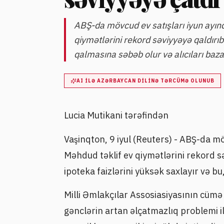
ABŞ-da mövcud ev satışları iyun ayın
qiymətlərini rekord səviyyəyə qaldırıb
qalmasına səbəb olur və alıcıları baza
AI ILƏ AZƏRBAYCAN DILINƏ TƏRCÜMƏ OLUNUB
Lucia Mutikani tərəfindən
Vaşinqton, 9 iyul (Reuters) - ABŞ-da m
Məhdud təklif ev qiymətlərini rekord s
ipoteka faizlərini yüksək saxlayır və bu
Milli Əmlakçılar Assosiasiyasının cümə
gənclərin artan əlçatmazlıq problemi ilə