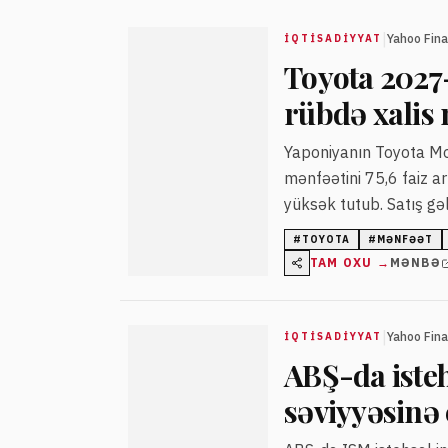
|
Yahoo Fin
İQTISADIYYAT
Toyota 2027-c
rübdə xalis 
Yaponiyanın Toyota Moto
mənfəətini 75,6 faiz ar
yüksək tutub. Satış gəli
gələcək illərdə hibrid 
#
TOYOTA
#
MƏNFƏƏT
TAM OXU →
MƏNBƏ
|
Yahoo Fin
İQTISADIYYAT
ABŞ-da isteh
səviyyəsinə 