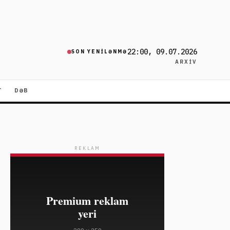
22:00, 09.07.2026
SON YENILƏNMƏ
ARXIV
T
DƏB
REKLAM