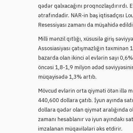
qədər qalxacağını proqnozlaşdırırdı. E
ətrafındadir. NAR-in baş iqtisadçısı L
Resessiyası zamanı da müşahidə edildiy
Milli mənzil qıtlığı, xüsusilə giriş səvi
Assosiasiyası çatışmazlığın təxminən 
bazarda olan ikinci əl evlərin sayı 0
öncəsi 1,8-1,9 milyon ədəd səviyyəsinin a
müqayisədə 1,3% artıb.
Mövcud evlərin orta qiyməti ötən illə
440,600 dollara çatıb. İyun ayında sa
dollara qədər olan qiymət aralığında 
zamanı hesablanır və iyun ayındakı sat
imzalanan müqavilələri əks etdirir.