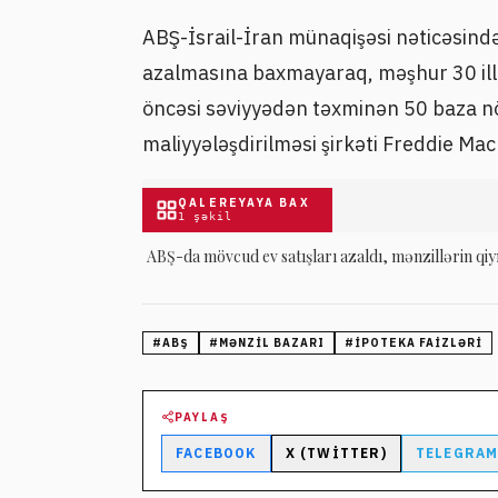
ABŞ-İsrail-İran münaqişəsi nəticəsində
azalmasına baxmayaraq, məşhur 30 illik 
öncəsi səviyyədən təxminən 50 baza nö
maliyyələşdirilməsi şirkəti Freddie Ma
QALEREYAYA BAX
1
şəkil
ABŞ-da mövcud ev satışları azaldı, mənzillərin qi
#
ABŞ
#
MƏNZIL BAZARI
#
IPOTEKA FAIZLƏRI
PAYLAŞ
FACEBOOK
X (TWITTER)
TELEGRA