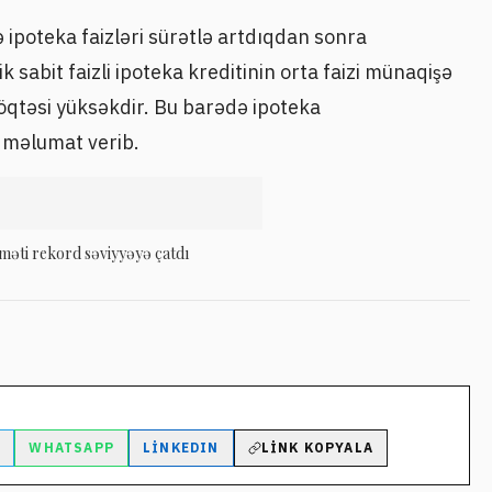
 ipoteka faizləri sürətlə artdıqdan sonra
sabit faizli ipoteka kreditinin orta faizi münaqişə
qtəsi yüksəkdir. Bu barədə ipoteka
c məlumat verib.
yməti rekord səviyyəyə çatdı
M
WHATSAPP
LINKEDIN
LINK KOPYALA