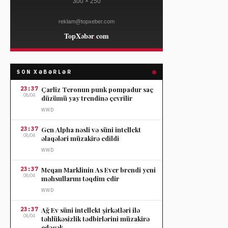
SON XƏBƏRLƏR
23:37
Çarliz Teronun punk pompadur saç
08/04
düzümü yay trendinə çevrilir
WWD
23:37
Gen Alpha nəsli və süni intellekt
08/04
əlaqələri müzakirə edildi
WWD
23:37
Meqan Marklinin As Ever brendi yeni
08/04
məhsullarını təqdim edir
WWD
23:37
Ağ Ev süni intellekt şirkətləri ilə
08/04
təhlükəsizlik tədbirlərini müzakirə
edəcək