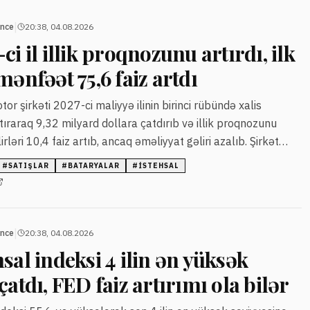
|
ance
20:38, 04.08.2026
i il illik proqnozunu artırdı, ilk
mənfəət 75,6 faiz artdı
r şirkəti 2027-ci maliyyə ilinin birinci rübündə xalis
tıraraq 9,32 milyard dollara çatdırıb və illik proqnozunu
rləri 10,4 faiz artıb, ancaq əməliyyat gəliri azalıb. Şirkət
avtomobil batareyalarının istehsalını artırmağı planlaşdırır.
#
SATIŞLAR
#
BATARYALAR
#
ISTEHSAL
|
ance
20:38, 04.08.2026
sal indeksi 4 ilin ən yüksək
çatdı, FED faiz artırımı ola bilər