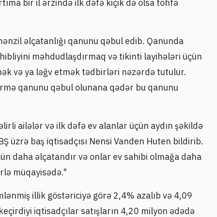
tıma bir il ərzində ilk dəfə kiçik də olsa töhfə
mənzil əlçatanlığı qanunu qəbul edib. Qanunda
sahibliyini məhdudlaşdırmaq və tikinti layihələri üçün
ək və ya ləğv etmək tədbirləri nəzərdə tutulur.
vermə qanunu qəbul olunana qədər bu qanunu
irli ailələr və ilk dəfə ev alanlar üçün aydın şəkildə
BŞ üzrə baş iqtisadçısı Nensi Vanden Huten bildirib.
üçün daha əlçatandır və onlar ev sahibi olmağa daha
ərlə müqayisədə."
lənmiş illik göstəriciyə görə 2,4% azalıb və 4,09
çirdiyi iqtisadçılar satışların 4,20 milyon ədədə