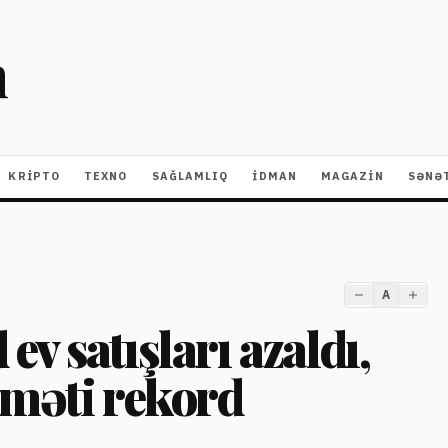
m
KRIPTO
TEXNO
SAĞLAMLIQ
İDMAN
MAGAZİN
SƏNƏ
A
v satışları azaldı,
yməti rekord