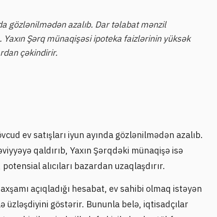
da gözlənilmədən azalıb. Dar təlabat mənzil
. Yaxın Şərq münaqişəsi ipoteka faizlərinin yüksək
rdan çəkindirir.
övcud ev satışları iyun ayında gözlənilmədən azalıb.
əviyyəyə qaldırıb, Yaxın Şərqdəki münaqişə isə
, potensial alıcıları bazardan uzaqlaşdırır.
 axşamı açıqladığı hesabat, ev sahibi olmaq istəyən
 üzləşdiyini göstərir. Bununla belə, iqtisadçılar