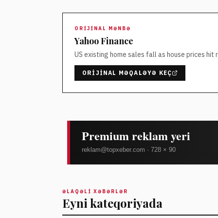
ORIJINAL MƏNBƏ
Yahoo Finance
US existing home sales fall as house prices hit 
ORIJINAL MƏQALƏYƏ KEÇ
ƏLAQƏLI XƏBƏRLƏR
Eyni kateqoriyada