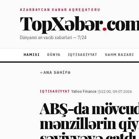
AZƏRBAYCAN XƏBƏR AQREQATORU
TopXəbər
.
co
Dünyanın ən vacib xəbərləri — 7/24
HAMISI
DÜNYA
İQTISADIYYAT
SƏHM BAZARI
ANA SƏHIFƏ
|
Yahoo Finance
|
22:00, 09.07.2026
İQTISADIYYAT
ABŞ-da mövcud e
mənzillərin qi
səviyyəyə çatdı