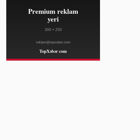
ELLE
23:10
Salvatore Ferragamo səhm qiyməti
08/04
Amerika satışları zəifliyinə görə
dəyər itirib
WWD
23:10
Marko Rubio Hörmüz Boğazında
08/04
Gömrük Sazişi üzrə irəliləyişdən
xəbər verib
WWD
23:10
Süni intellekt cins tədarük zənciri
08/04
məlumatlarını daha mürəkkəb edə
bilər
WWD
23:10
"Open USD" bazara çıxdı, "Circle"ın
08/04
bazar dəyərinə zərbə vurdu —
tərəfdaşlar isə "USDC"i dəstəkləyir
COINDESK
23:10
Lenovo "Legion Go S" cihazı
08/04
SteamOS ilə ən ucuz qiymətə