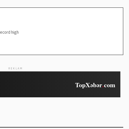
record high
REKLAM