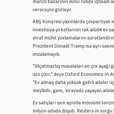
mənzil bazarının ikinci rübdə iqtisadi ar
verəcəyini gözləyir.
ABŞ Konqresi yaxınlarda çoxpartiyalı 
investisiya şirkətlərinin tək ailəlik ev 
ətraf mühit yoxlamalarını sürətləndirm
Prezident Donald Tramp isə ayrı səs
imzalamayıb.
"Əlçatmazlıq məsələləri ən çox aşağı gəl
üzə çıxır," deyə Oxford Economics-in A
"Ev almaq daha yüksək gəlirli ailələr 
meyllidir, gənc, kirayədə yaşayan ailəl
Ev satışları iyun ayında mövsümi tənzim
milyon ədədə düşüb. Reuters-in sorğu ke