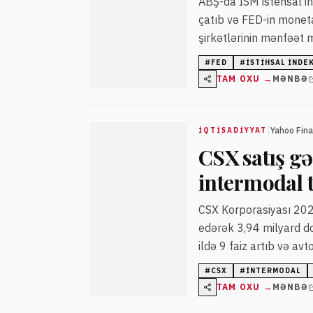
ABŞ-da ISM istehsal in
çatıb və FED-in moneta
şirkətlərinin mənfəət m
göstəricilər faiz artım
#
FED
#
İSTIHSAL INDE
TAM OXU →
MƏNBƏ
|
Yahoo Fin
İQTISADIYYAT
CSX satış gə
intermodal t
CSX Korporasiyası 2026
edərək 3,94 milyard dol
ildə 9 faiz artıb və av
Gəlir artımı və xərclər
#
CSX
#
INTERMODAL
TAM OXU →
MƏNBƏ