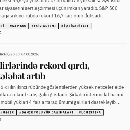
deksi 55,6-ya yüksələrək son 4 ilin ən yüksək səviyyəsinə
r siyasətini sərtləşdirməsi üçün imkan yaradıb. S&P 500
arjası ikinci rübdə rekord 16,7 faiz olub. İqtisadi
ının 2027-dən əvvəl həyata keçiriləcəyini göstərir.
KSI
#
S&P 500
#
FAIZ ARTIMI
#
IQTISADIYYAT
|
ance
20:38, 04.08.2026
lirlərində rekord qırdı,
ələbat artıb
-cı ilin ikinci rübündə gözləntilərdən yüksək nəticələr əldə
lara rekord satış gəliri göstərib. Şirkətin intermodal həcmi
tomobil yükləri 4 faiz artaraq ümumi gəlirləri dəstəkləyib.
in optimallaşdırılması uzunmüddətli perspektivi gücləndirir.
#
GƏLIR
#
DƏMIR YOLU YÜK DAŞIMALARI
#
LOGISTIKA