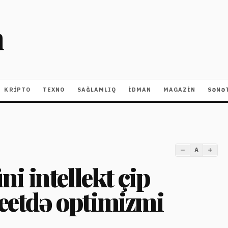
m
KRIPTO
TEXNO
SAĞLAMLIQ
İDMAN
MAGAZİN
SƏNƏ
A
 intellekt çip
reetdə optimizmi