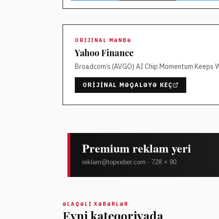
ORIJINAL MƏNBƏ
Yahoo Finance
Broadcom’s (AVGO) AI Chip Momentum Keeps Wa
ORIJINAL MƏQALƏYƏ KEÇ
ƏLAQƏLI XƏBƏRLƏR
Eyni kateqoriyada