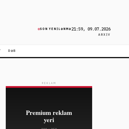
21:59, 09.07.2026
SON YENILƏNMƏ
ARXIV
T
DƏB
REKLAM