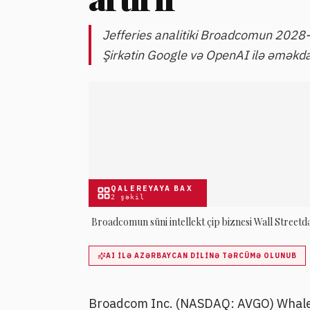
Jefferies analitiki Broadcomun 2028-ci
Şirkətin Google və OpenAI ilə əməkdaş
QALEREYAYA BAX
2
şəkil
Broadcomun süni intellekt çip biznesi Wall Streetd
AI ILƏ AZƏRBAYCAN DILINƏ TƏRCÜMƏ OLUNUB
Broadcom Inc. (NASDAQ: AVGO) Whale 