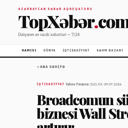
AZƏRBAYCAN XƏBƏR AQREQATORU
TopXəbər
.
co
Dünyanın ən vacib xəbərləri — 7/24
HAMISI
DÜNYA
İQTISADIYYAT
SƏHM BAZARI
ANA SƏHIFƏ
|
Yahoo Finance
|
21:59, 09.07.2026
İQTISADIYYAT
Broadcomun süni
biznesi Wall St
artırır