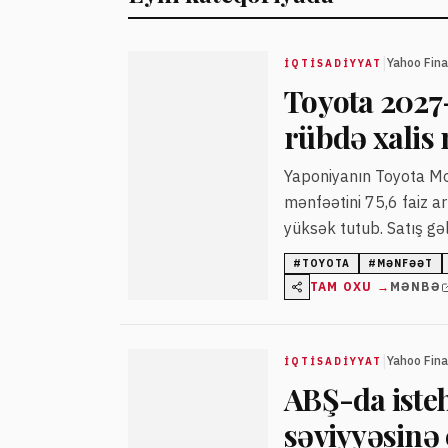
|
Yahoo Fin
İQTISADIYYAT
Toyota 2027-c
rübdə xalis 
Yaponiyanın Toyota Moto
mənfəətini 75,6 faiz ar
yüksək tutub. Satış gəli
gələcək illərdə hibrid 
#
TOYOTA
#
MƏNFƏƏT
TAM OXU →
MƏNBƏ
|
Yahoo Fin
İQTISADIYYAT
ABŞ-da isteh
səviyyəsinə 