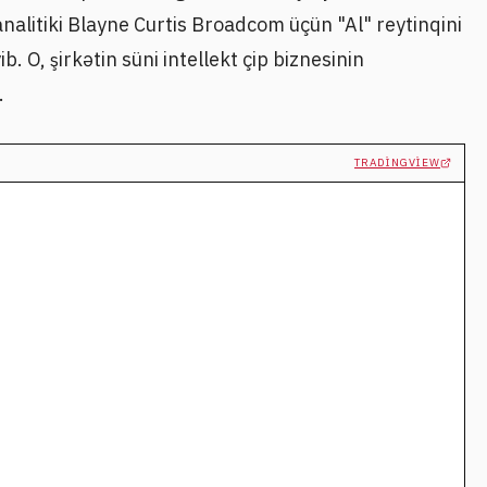
analitiki Blayne Curtis Broadcom üçün "Al" reytinqini
. O, şirkətin süni intellekt çip biznesinin
.
TRADINGVIEW