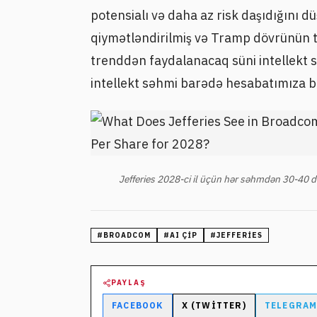
potensialı və daha az risk daşıdığını 
qiymətləndirilmiş və Tramp dövrünün ta
trenddən faydalanacaq süni intellekt s
intellekt səhmi barədə hesabatımıza ba
Jefferies 2028-ci il üçün hər səhmdən 30-40 
#
BROADCOM
#
AI ÇIP
#
JEFFERIES
PAYLAŞ
FACEBOOK
X (TWITTER)
TELEGRA