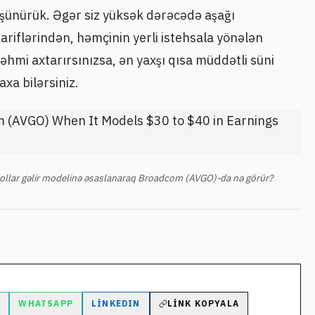
düşünürük. Əgər siz yüksək dərəcədə aşağı
riflərindən, həmçinin yerli istehsala yönələn
əhmi axtarırsınızsa, ən yaxşı qısa müddətli süni
xa bilərsiniz.
dollar gəlir modelinə əsaslanaraq Broadcom (AVGO)-da nə görür?
M
WHATSAPP
LINKEDIN
LINK KOPYALA