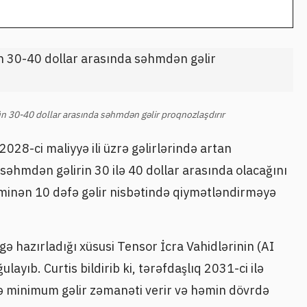
n 30-40 dollar arasında səhmdən gəlir proqnozlaşdırır
28-ci maliyyə ili üzrə gəlirlərində artan
 səhmdən gəlirin 30 ilə 40 dollar arasında olacağını
əxminən 10 dəfə gəlir nisbətində qiymətləndirməyə
ə hazırladığı xüsusi Tensor İcra Vahidlərinin (AI
ulayıb. Curtis bildirib ki, tərəfdaşlıq 2031-ci ilə
ə minimum gəlir zəmanəti verir və həmin dövrdə