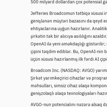
500 milyard dollardan çox potensial gə
Jefferies Broadcomun tətbiqə xüsusi i
genişlənən müştəri bazasını da qeyd edi
ehtiyaclarına uyğun hazırlanır. Analiti
şirkətin tək bir alıcıya asılılığını aza
OpenAI ilə yeni əməkdaşlığı göstərilir; 
çipini təqdim ediblər. Bu, OpenAI-nin 
üçün xüsusi hazırlanmış ilk fərdi AI çipi
Broadcom Inc. (NASDAQ: AVGO) yarımkeç
Şirkət yarımkeçirici cihazlar və proqr
məhsulları, simsiz cihaz əlaqə kompone
genişzolaqlı əlaqə texnologiyaları hazırl
AVGO-nun potencialını nəzərə alsaq da,