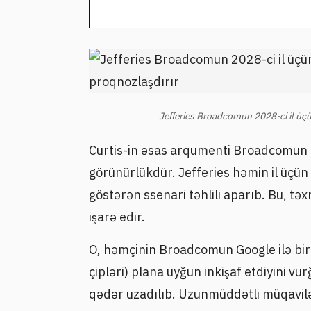
Jefferies Broadcomun 2028-ci il üçü
Curtis-in əsas arqumenti Broadcomun 20
görünürlükdür. Jefferies həmin il üçün
göstərən ssenari təhlili aparıb. Bu, t
işarə edir.
O, həmçinin Broadcomun Google ilə birg
çipləri) plana uyğun inkişaf etdiyini vurğ
qədər uzadılıb. Uzunmüddətli müqavil