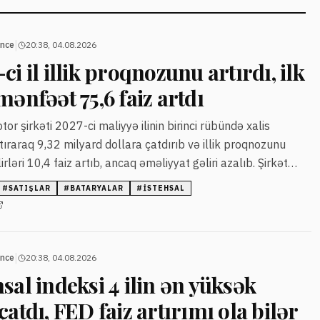
|
ance
20:38, 04.08.2026
i il illik proqnozunu artırdı, ilk
mənfəət 75,6 faiz artdı
r şirkəti 2027-ci maliyyə ilinin birinci rübündə xalis
tıraraq 9,32 milyard dollara çatdırıb və illik proqnozunu
rləri 10,4 faiz artıb, ancaq əməliyyat gəliri azalıb. Şirkət
avtomobil batareyalarının istehsalını artırmağı planlaşdırır.
#
SATIŞLAR
#
BATARYALAR
#
ISTEHSAL
|
ance
20:38, 04.08.2026
sal indeksi 4 ilin ən yüksək
çatdı, FED faiz artırımı ola bilər