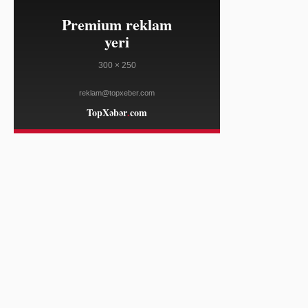
ELLE
23:10
Salvatore Ferragamo səhm qiyməti
08/04
Amerika satışları zəifliyinə görə
dəyər itirib
WWD
23:10
Marko Rubio Hörmüz Boğazında
08/04
Gömrük Sazişi üzrə irəliləyişdən
xəbər verib
WWD
23:10
Süni intellekt cins tədarük zənciri
08/04
məlumatlarını daha mürəkkəb edə
bilər
WWD
23:10
"Open USD" bazara çıxdı, "Circle"ın
08/04
bazar dəyərinə zərbə vurdu —
tərəfdaşlar isə "USDC"i dəstəkləyir
COINDESK
23:10
Lenovo "Legion Go S" cihazı
08/04
SteamOS ilə ən ucuz qiymətə