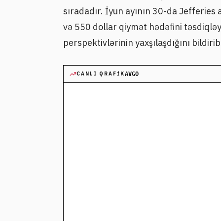
sıradadır. İyun ayının 30-da Jefferies 
və 550 dollar qiymət hədəfini təsdiqləyib
perspektivlərinin yaxşılaşdığını bildirib
CANLI QRAFIK
AVGO