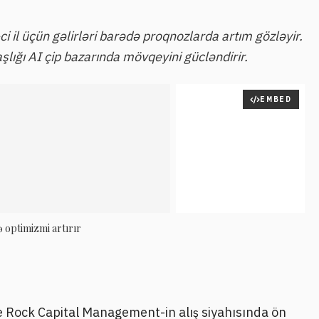
 il üçün gəlirləri barədə proqnozlarda artım gözləyir.
lığı AI çip bazarında mövqeyini gücləndirir.
EMBED
ə optimizmi artırır
Rock Capital Management-in alış siyahısında ön