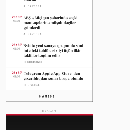
AL JAZEERA
23:37
ABŞ 4 Miçiqan şəhərində seçki
08/04
məntəqələrinə müşahidəçilər
göndərdi
AL JAZEERA
23:37
Nvidia yeni sənaye qrupunda süni
08/04
intellekt təhlükəsizliyi üçün ilkin
təkliflər təqdim edib
TECHCRUNCH
23:37
Telegram Apple App Store-dan
08/04
çıxarıldıqdan sonra bərpa olundu
THE VERGE
23:37
OpenAI-nin influencer tətili sosial
HAMISI →
08/04
mediada tənqidə səbəb oldu
THE VERGE
REKLAM
23:37
Nordstromun ildönümü satışında
08/04
seçilmiş cins şalvarlara endirim