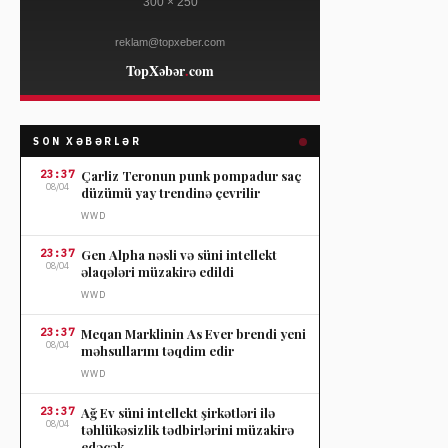
SON XƏBƏRLƏR
23:37
Çarliz Teronun punk pompadur saç
08/04
düzümü yay trendinə çevrilir
WWD
23:37
Gen Alpha nəsli və süni intellekt
08/04
əlaqələri müzakirə edildi
WWD
23:37
Meqan Marklinin As Ever brendi yeni
08/04
məhsullarını təqdim edir
WWD
23:37
Ağ Ev süni intellekt şirkətləri ilə
08/04
təhlükəsizlik tədbirlərini müzakirə
edəcək