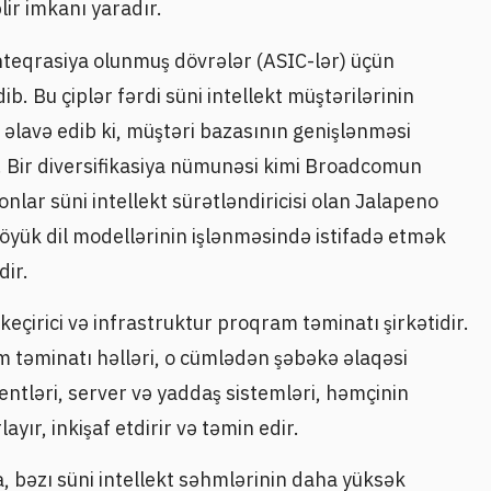
lir imkanı yaradır.
nteqrasiya olunmuş dövrələr (ASIC-lər) üçün
b. Bu çiplər fərdi süni intellekt müştərilərinin
k əlavə edib ki, müştəri bazasının genişlənməsi
ldır. Bir diversifikasiya nümunəsi kimi Broadcomun
onlar süni intellekt sürətləndiricisi olan Jalapeno
böyük dil modellərinin işlənməsində istifadə etmək
dir.
irici və infrastruktur proqram təminatı şirkətidir.
am təminatı həlləri, o cümlədən şəbəkə əlaqəsi
ntləri, server və yaddaş sistemləri, həmçinin
ayır, inkişaf etdirir və təmin edir.
 bəzı süni intellekt səhmlərinin daha yüksək