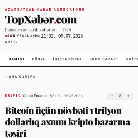
AZƏRBAYCAN XƏBƏR AQREQATORU
TopXəbər
.
com
Dünyanın ən vacib xəbərləri — 7/24
21:32, 09.07.2026
SON YENILƏNMƏ
ARXIV
HAMISI
DÜNYA
İQTISADIYYAT
SƏHM BAZARI
KRIP
ANA SƏHIFƏ
|
Yahoo Finance
|
21:32, 09.07.2026
A
KRIPTO
Bitcoin üçün növbəti 1 trilyon
dollarlıq axının kripto bazarına
təsiri