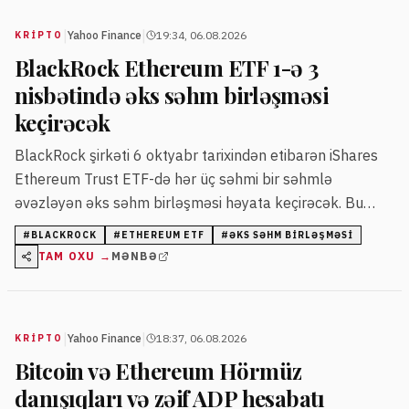
|
|
Yahoo Finance
19:34, 06.08.2026
KRIPTO
BlackRock Ethereum ETF 1-ə 3
nisbətində əks səhm birləşməsi
keçirəcək
BlackRock şirkəti 6 oktyabr tarixindən etibarən iShares
Ethereum Trust ETF-də hər üç səhmi bir səhmlə
əvəzləyən əks səhm birləşməsi həyata keçirəcək. Bu
dəyişiklik fond dəyərinə təsir etməyəcək.
#
BLACKROCK
#
ETHEREUM ETF
#
ƏKS SƏHM BIRLƏŞMƏSI
TAM OXU →
MƏNBƏ
|
|
Yahoo Finance
18:37, 06.08.2026
KRIPTO
Bitcoin və Ethereum Hörmüz
danışıqları və zəif ADP hesabatı