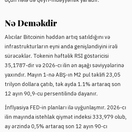
Nə Deməkdir
Alıcılar Bitcoinin həddən artıq satıldığını və
infrastrukturların eyni anda genişləndiyini irəli
sürəcəklər. Tokenin həftəlik RSI göstəricisi
35,1787-dir və 2026-cı ilin ən aşağı səviyyələrinə
yaxındır. Mayın 1-nə ABŞ-ın M2 pul təklifi 23,05
trilyon dollara çatıb, tək ayda 1.1% artaraq son
12 ayın 90,9-cu persentilində dayanır.
İnflyasiya FED-in planları ilə uyğunlaşmır. 2026-cı
ilin mayında istehlak qiymət indeksi 333,979 olub,
ay ərzində 0,5% artaraq son 12 ayın 90-cı