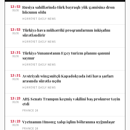
13:53
Rusiya sahillərində türk bayraqlı yük gəmisinə dron
08/08
hücumu oldu
HÜRRIYET DAILY NEWS
13:53
Türkiyə hava mühərriki proqramlarının inkişafını
08/08
sürətləndirir
HÜRRIYET DAILY NEWS
13:31
Türkiyə Yunanıstanın Egey turizm planını qanuni
08/08
saymır
HÜRRIYET DAILY NEWS
13:31
Avstriyalı wingsuitçü Kapadokyada isti hava şarları
08/08
arasında sürətlə uçdu
HÜRRIYET DAILY NEWS
13:23
ABŞ Senatı Trampın keçmiş vəkilini baş prokuror təyin
08/08
etdi
FRANCE 24
13:23
Vyetnamın Hmong xalqı iqlim böhranına uyğunlaşır
08/08
FRANCE 24