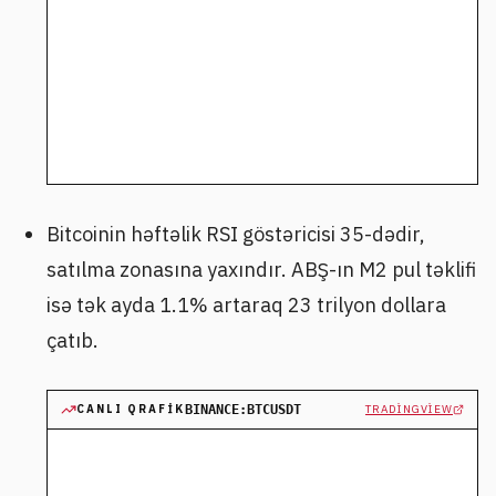
Bitcoinin həftəlik RSI göstəricisi 35-dədir,
satılma zonasına yaxındır. ABŞ-ın M2 pul təklifi
isə tək ayda 1.1% artaraq 23 trilyon dollara
çatıb.
CANLI QRAFIK
BINANCE:BTCUSDT
TRADINGVIEW