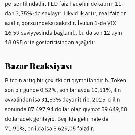
persentilindədir. FED faiz hədəfini dekabrın 11-
dən 3,75%-də saxlayır. Likvidlik artır, real faizlər
azalır, qorxu indeksi sakitdir. İyulun 1-də VIX
16,59 səviyyəsində bağlanıb, bu da son 12 ayın
18,095 orta göstəricisindən aşağıdır.
Bazar Reaksiyası
Bitcoin artıq bir çox itkiləri qiymətləndirib. Token
son bir gündə 0,52%, son bir ayda 10,51%, ilin
əvvəlindən isə 31,83% dəyər itirib. 2025-ci ilin
sonunda 87 497,94 dollar olan qiymət 59 649,88
dollaradək geriləyib. Beş ildə gəlir hələ də
71,91%, on ildə isə 8 629,05 faizdir.