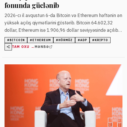
fonunda güclənib
2026-cı il avqustun 6-da Bitcoin və Ethereum həftənin ən
yüksək açılış qiymətlərini göstərib. Bitcoin 64.602,32
dollar, Ethereum isə 1.906,96 dollar səviyyəsində açılıb.
Bazar iştirakçıları Hörmüz Boğazının qismən açılması ilə
#
BITCOIN
#
ETHEREUM
#
HÖRMÜZ
#
ADP
#
KRIPTO
bağlı danışıqlardan və ADP-nin zəif iş hesabatına
TAM OXU →
MƏNBƏ
reaksiyada risk aktivlərinə marağın artdığını bildirirlər.