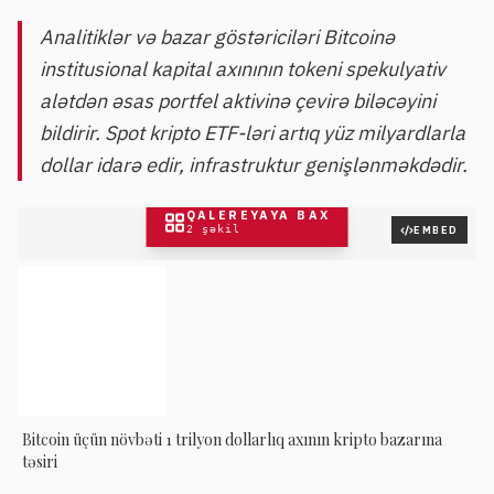
Analitiklər və bazar göstəriciləri Bitcoinə
institusional kapital axınının tokeni spekulyativ
alətdən əsas portfel aktivinə çevirə biləcəyini
bildirir. Spot kripto ETF-ləri artıq yüz milyardlarla
dollar idarə edir, infrastruktur genişlənməkdədir.
QALEREYAYA BAX
2
şəkil
EMBED
Bitcoin üçün növbəti 1 trilyon dollarlıq axının kripto bazarına
təsiri