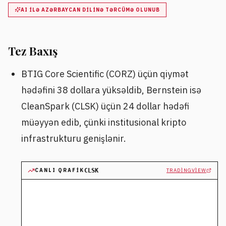
AI ILƏ AZƏRBAYCAN DILINƏ TƏRCÜMƏ OLUNUB
Tez Baxış
BTIG Core Scientific (CORZ) üçün qiymət
hədəfini 38 dollara yüksəldib, Bernstein isə
CleanSpark (CLSK) üçün 24 dollar hədəfi
müəyyən edib, çünki institusional kripto
infrastrukturu genişlənir.
CANLI QRAFIK
CLSK
TRADINGVIEW