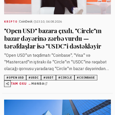
|
|
CoinDesk
23:10, 04.08.2026
KRIPTO
"Open USD" bazara çıxdı, "Circle"ın
bazar dəyərinə zərbə vurdu —
tərəfdaşlar isə "USDC"i dəstəkləyir
"Open USD"un təqdimatı "Coinbase", "Visa" və
"Mastercard"ın iştirakı ilə "Circle"ın "USDC"inə rəqabət
olacağı qorxusu yaradaraq "Circle"ın bazar dəyərindən
milyardlarla dollar silindiyinə dair təşvişə səbəb olub.
#
OPEN USD
#
USDC
#
USDT
#
CIRCLE
#
COINBASE
Lakin bu şirkətlərin rəhbərləri layihəni "USDC"nin əvəzi
TAM OXU →
MƏNBƏ
yox, əlavə şəbəkə kimi təqdim edərək çoxlu-stablecoin
və çoxzəncirli strategiya izlədiklərini bildirirlər.