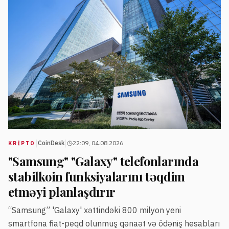
|
|
CoinDesk
22:09, 04.08.2026
KRIPTO
"Samsung" "Galaxy" telefonlarında
stabilkoin funksiyalarını təqdim
etməyi planlaşdırır
“Samsung” 'Galaxy' xəttindəki 800 milyon yeni
smartfona fiat-peqd olunmuş qənaət və ödəniş hesabları