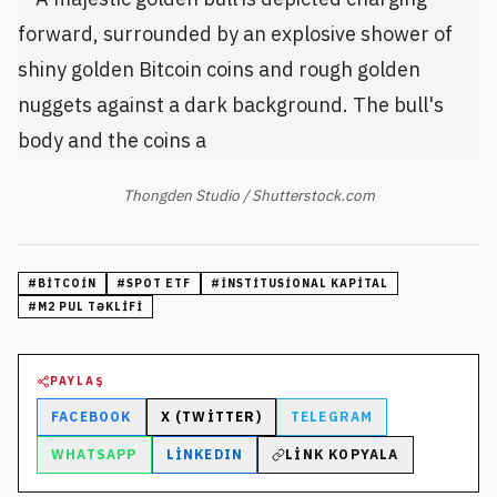
Thongden Studio / Shutterstock.com
#
BITCOIN
#
SPOT ETF
#
INSTITUSIONAL KAPITAL
#
M2 PUL TƏKLIFI
PAYLAŞ
FACEBOOK
X (TWITTER)
TELEGRAM
WHATSAPP
LINKEDIN
LINK KOPYALA