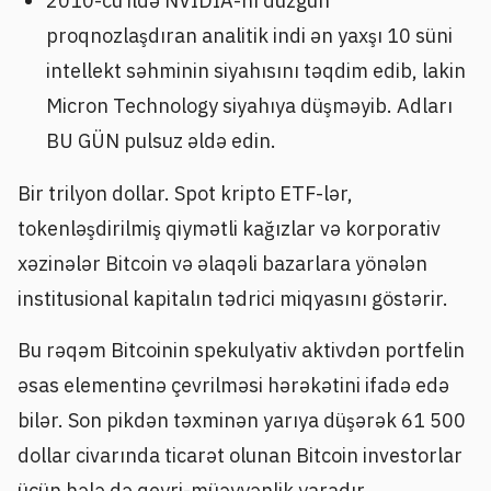
2010-cu ildə NVIDIA-nı düzgün
proqnozlaşdıran analitik indi ən yaxşı 10 süni
intellekt səhminin siyahısını təqdim edib, lakin
Micron Technology siyahıya düşməyib. Adları
BU GÜN pulsuz əldə edin.
Bir trilyon dollar. Spot kripto ETF-lər,
tokenləşdirilmiş qiymətli kağızlar və korporativ
xəzinələr Bitcoin və əlaqəli bazarlara yönələn
institusional kapitalın tədrici miqyasını göstərir.
Bu rəqəm Bitcoinin spekulyativ aktivdən portfelin
əsas elementinə çevrilməsi hərəkətini ifadə edə
bilər. Son pikdən təxminən yarıya düşərək 61 500
dollar civarında ticarət olunan Bitcoin investorlar
üçün hələ də qeyri-müəyyənlik yaradır.