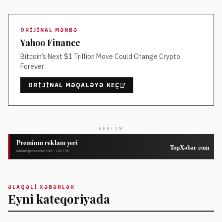
ORIJINAL MƏNBƏ
Yahoo Finance
Bitcoin’s Next $1 Trillion Move Could Change Crypto
Forever
ORIJINAL MƏQALƏYƏ KEÇ
REKLAM
ƏLAQƏLI XƏBƏRLƏR
Eyni kateqoriyada