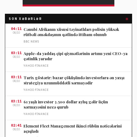
SON XƏBƏRLƏR
04:11
Cənubi Afrikanın xüsusi təyinatlıları polisin yüksək
08/10
rütbəli əməkdaşının qətlində ittiham olunub
BBC NEWS
03:11
Apple-da yaddaş çipi qiymətlərinin artımı yeni CEO-ya
08/10
çətinlik yaradır
YAHOO FINANCE
03:11
Tarix göstərir: bazar çöküşündə investorlara ən yaxşı
08/10
strategiya uzunmüddətli sərmayədir
YAHOO FINANCE
03:11
61 yaşlı investor 3.500 dollar aylıq gəlir üçün
08/10
sərmayəsini necə qurub
YAHOO FINANCE
02:41
Element Fleet Management ikinci rübün nəticələrini
08/10
açıqladı