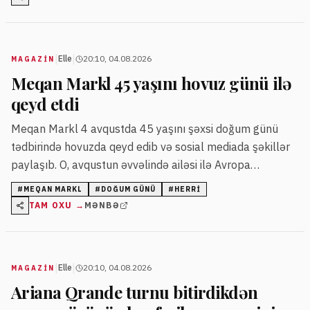
|
|
Elle
20:10, 04.08.2026
MAGAZİN
Meqan Markl 45 yaşını hovuz günü ilə
qeyd etdi
Meqan Markl 4 avqustda 45 yaşını şəxsi doğum günü
tədbirində hovuzda qeyd edib və sosial mediada şəkillər
paylaşıb. O, avqustun əvvəlində ailəsi ilə Avropa
tətilindən qayıdıb.
#
MEQAN MARKL
#
DOĞUM GÜNÜ
#
HERRI
TAM OXU →
MƏNBƏ
|
|
Elle
20:10, 04.08.2026
MAGAZİN
Ariana Qrande turnu bitirdikdən