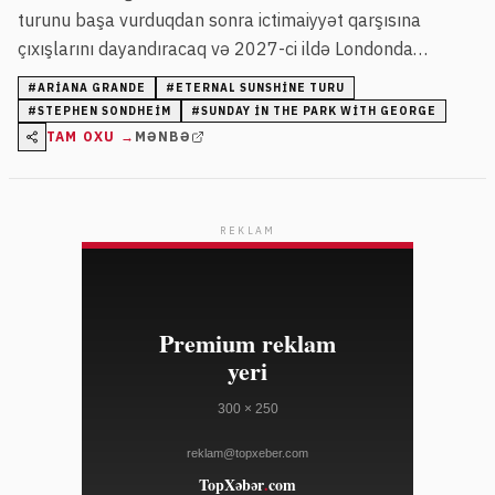
turunu başa vurduqdan sonra ictimaiyyət qarşısına
çıxışlarını dayandıracaq və 2027-ci ildə Londonda
keçiriləcək yeni musiqili tamaşada iştirak etməyəcək.
#
ARIANA GRANDE
#
ETERNAL SUNSHINE TURU
Onun nümayişləri davamlı diqqət və tənqid obyektinə
#
STEPHEN SONDHEIM
#
SUNDAY IN THE PARK WITH GEORGE
çevrilib.
TAM OXU →
MƏNBƏ
REKLAM