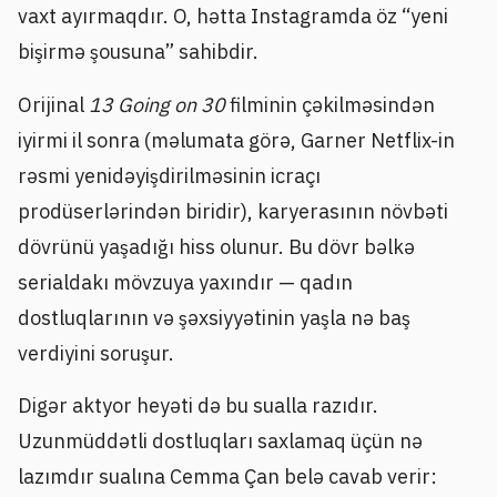
vaxt ayırmaqdır. O, hətta Instagramda öz “yeni
bişirmə şousuna” sahibdir.
Orijinal
13 Going on 30
filminin çəkilməsindən
iyirmi il sonra (məlumata görə, Garner Netflix-in
rəsmi yenidəyişdirilməsinin icraçı
prodüserlərindən biridir), karyerasının növbəti
dövrünü yaşadığı hiss olunur. Bu dövr bəlkə
serialdakı mövzuya yaxındır — qadın
dostluqlarının və şəxsiyyətinin yaşla nə baş
verdiyini soruşur.
Digər aktyor heyəti də bu sualla razıdır.
Uzunmüddətli dostluqları saxlamaq üçün nə
lazımdır sualına Cemma Çan belə cavab verir: