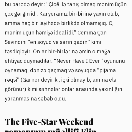
bu barədə deyir: “Çloë ilə tanış olmaq mənim üçün
çox gərgin idi. Karyeramız bir-birinə yaxın olub,
amma heç bir layihədə birlikdə olmamışıq. O,
mənim üçün həmişə ideal idi.” Cemma Çan
Sevinqini “ən soyuq və sərin qadın” kimi
təsdiqləyir. Onlar bir-birlərinə əmin olmağa
ehtiyac duymadılar. “Never Have I Ever” oyununu
oynamaq, dənizə qaçmaq və soyuqda “pijama
rəqsi” (Garner deyir ki, içki olmayıb, amma elə
görünür) kimi səhnələr onlar arasında yaxınlığın
yaranmasına səbəb oldu.
The Five-Star Weekend
romanının müəllifi Elin