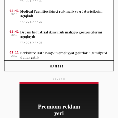
YAHOO FINANCE
02:41
Medical Facilities ikinci rüb maliyyə göstəricilərini
08/10
açıqladı
YAHOO FINANCE
02:41
Dream Industrial ikinci rüb maliyyə göstəricilərini
08/10
açıqlayıb
YAHOO FINANCE
02:11
Berkshire Hathaway-in əməliyyat gəlirləri 1,8 milyard
08/10
dollar artıb
YAHOO FINANCE
HAMISI →
02:11
Shopify səhm qiyməti optimist gəlir proqnozu ilə 30
08/10
faiz yüksəlib
REKLAM
YAHOO FINANCE
02:11
Suze Orman pensiya annuitetində səhv seçimin maliyyə
08/10
itkilərinə səbəb ola biləcəyini xəbərdar etdi
YAHOO FINANCE
02:11
IRA yığanların ən çox etdiyi 3 səhv və həlli yolları