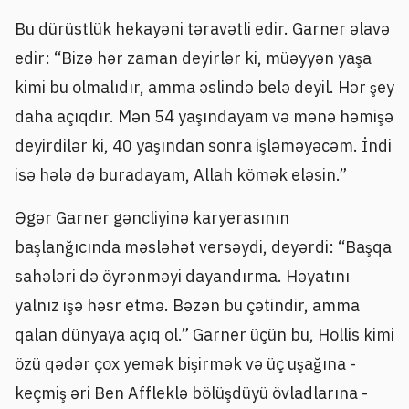
Bu dürüstlük hekayəni təravətli edir. Garner əlavə
edir: “Bizə hər zaman deyirlər ki, müəyyən yaşa
kimi bu olmalıdır, amma əslində belə deyil. Hər şey
daha açıqdır. Mən 54 yaşındayam və mənə həmişə
deyirdilər ki, 40 yaşından sonra işləməyəcəm. İndi
isə hələ də buradayam, Allah kömək eləsin.”
Əgər Garner gəncliyinə karyerasının
başlanğıcında məsləhət versəydi, deyərdi: “Başqa
sahələri də öyrənməyi dayandırma. Həyatını
yalnız işə həsr etmə. Bəzən bu çətindir, amma
qalan dünyaya açıq ol.” Garner üçün bu, Hollis kimi
özü qədər çox yemək bişirmək və üç uşağına -
keçmiş əri Ben Affleklə bölüşdüyü övladlarına -