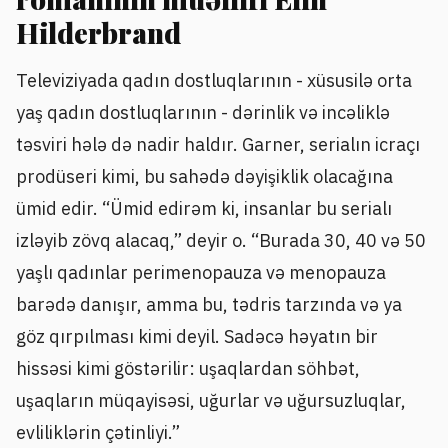
Hilderbrand
Televiziyada qadın dostluqlarının - xüsusilə orta
yaş qadın dostluqlarının - dərinlik və incəliklə
təsviri hələ də nadir haldır. Garner, serialın icraçı
prodüseri kimi, bu sahədə dəyişiklik olacağına
ümid edir. “Ümid edirəm ki, insanlar bu serialı
izləyib zövq alacaq,” deyir o. “Burada 30, 40 və 50
yaşlı qadınlar perimenopauza və menopauza
barədə danışır, amma bu, tədris tarzında və ya
göz qırpılması kimi deyil. Sadəcə həyatın bir
hissəsi kimi göstərilir: uşaqlardan söhbət,
uşaqların müqayisəsi, uğurlar və uğursuzluqlar,
evliliklərin çətinliyi.”