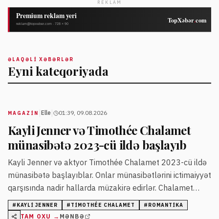
REKLAM
ƏLAQƏLI XƏBƏRLƏR
Eyni kateqoriyada
|
|
Elle
01:39, 09.08.2026
MAGAZİN
Kayli Jenner və Timothée Chalamet
münasibətə 2023-cü ildə başlayıb
Kayli Jenner və aktyor Timothée Chalamet 2023-cü ildə
münasibətə başlayıblar. Onlar münasibətlərini ictimaiyyət
qarşısında nadir hallarda müzakirə edirlər. Chalamet
2026-cı ilin mükafat mərasimlərində Jennerə
#
KAYLI JENNER
#
TIMOTHÉE CHALAMET
#
ROMANTIKA
məhəbbətini ifadə edən çıxışlar edib.
TAM OXU →
MƏNBƏ