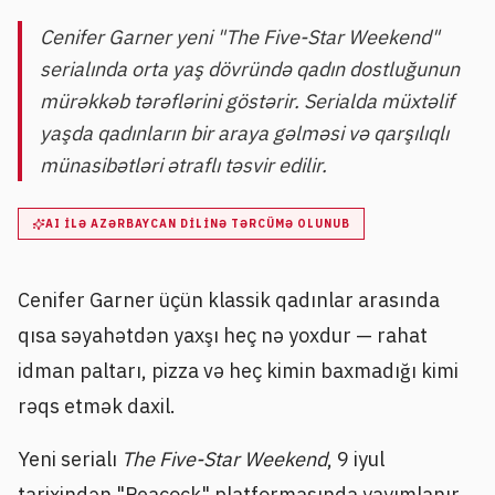
Cenifer Garner yeni "The Five-Star Weekend"
serialında orta yaş dövründə qadın dostluğunun
mürəkkəb tərəflərini göstərir. Serialda müxtəlif
yaşda qadınların bir araya gəlməsi və qarşılıqlı
münasibətləri ətraflı təsvir edilir.
AI ILƏ AZƏRBAYCAN DILINƏ TƏRCÜMƏ OLUNUB
Cenifer Garner üçün klassik qadınlar arasında
qısa səyahətdən yaxşı heç nə yoxdur — rahat
idman paltarı, pizza və heç kimin baxmadığı kimi
rəqs etmək daxil.
Yeni serialı
The Five-Star Weekend
, 9 iyul
tarixindən "Peacock" platformasında yayımlanır