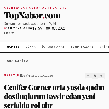
AZƏRBAYCAN XƏBƏR AQREQATORU
TopXəbər
.
com
Dünyanın ən vacib xəbərləri — 7/24
19:59, 09.07.2026
SON YENILƏNMƏ
ARXIV
HAMISI
DÜNYA
İQTISADIYYAT
SƏHM BAZARI
KRIP
ANA SƏHIFƏ
|
Elle
|
19:59, 09.07.2026
A
MAGAZİN
Cenifer Garner orta yaşda qadın
dostluqlarını təsvir edən yeni
serialda rol alır