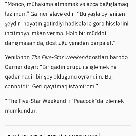
“Məncə, mühakimə etməmək və azca bağışlamaq
lazımdır.” Garner əlavə edir: “Bu yaşla öyrənilən
şeydir; həyatın gətirdiyi hadisələrə görə hisslərini
incitməyə imkan vermə. Hələ bir müddət
danışmasan da, dostluğu yenidən bərpa et.”
Yenilənən
The Five-Star Weekend
dostları barədə
Garner deyir: “Bir qadın qrupu ilə işləmək nə
qədər nadir bir şey olduğunu öyrəndim. Bu,
cənnətdir! Geri qayıtmaq istəmirəm.”
"The Five-Star Weekend"i "Peacock"da izləmək
mümkündür.