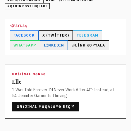
#
CENIFER GARNER
#
THE FIVE-STAR WEEKEND
#
QADIN DOSTLUQLARI
PAYLAŞ
FACEBOOK
X (TWITTER)
TELEGRAM
WHATSAPP
LINKEDIN
LINK KOPYALA
ORIJINAL MƏNBƏ
Elle
‘I Was Told Forever I’d Never Work After 40’: Instead, at
54, Jennifer Garner Is Thriving
ORIJINAL MƏQALƏYƏ KEÇ