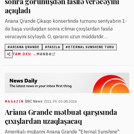
sonra görünüşdən fasilə verəcəyini
açıqladı
Ariana Qrande Çikaqo konsertində turnunu sentyabrın 1-
də başa vurduqdan sonra ictimai çıxışlardan fasilə
verəcəyini söyləyib. O, qərarın uzun müddətdir
planlaşdırıldığını və impulsiv olmadığını vurğulayıb.
#
ARIANA QRANDE
#
FASILƏ
#
ETERNAL SUNSHINE TURU
TAM OXU →
MƏNBƏ
|
|
BBC News
11:39, 03.08.2026
MAGAZİN
Ariana Grande mətbuat qarşısında
çıxışlardan uzaqlaşacaq
Amerikalı müğənni Ariana Grande "Eternal Sunshine"