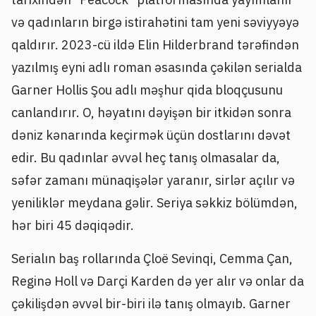
və qadınların birgə istirahətini tam yeni səviyyəyə
qaldırır. 2023-cü ildə Elin Hilderbrand tərəfindən
yazılmış eyni adlı roman əsasında çəkilən serialda
Garner Hollis Şou adlı məşhur qida bloqçusunu
canlandırır. O, həyatını dəyişən bir itkidən sonra
dəniz kənarında keçirmək üçün dostlarını dəvət
edir. Bu qadınlar əvvəl heç tanış olmasalar da,
səfər zamanı münaqişələr yaranır, sirlər açılır və
yeniliklər meydana gəlir. Seriya səkkiz bölümdən,
hər biri 45 dəqiqədir.
Serialın baş rollarında Çloë Sevinqi, Cemma Çan,
Reginə Holl və Darçi Karden də yer alır və onlar da
çəkilişdən əvvəl bir-biri ilə tanış olmayıb. Garner