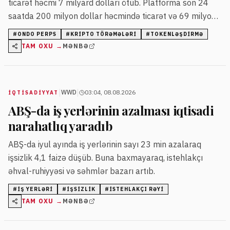
ticarət həcmi 7 milyard dolları ötüb. Platforma son 24
saatda 200 milyon dollar həcmində ticarət və 69 milyon
dollar açıq mövqeyə malikdir.
#
ONDO PERPS
#
KRIPTO TÖRƏMƏLƏRI
#
TOKENLƏŞDIRMƏ
TAM OXU →
MƏNBƏ
|
|
WWD
03:04, 08.08.2026
İQTISADIYYAT
ABŞ-da iş yerlərinin azalması iqtisadi
narahatlıq yaradıb
ABŞ-da iyul ayında iş yerlərinin sayı 23 min azalaraq
işsizlik 4,1 faizə düşüb. Buna baxmayaraq, istehlakçı
əhval-ruhiyyəsi və səhmlər bazarı artıb.
#
IŞ YERLƏRI
#
IŞSIZLIK
#
ISTEHLAKÇI RƏYI
TAM OXU →
MƏNBƏ