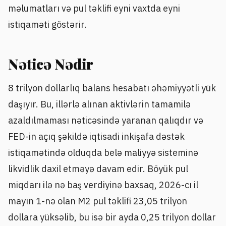
məlumatları və pul təklifi eyni vaxtda eyni
istiqaməti göstərir.
Nəticə Nədir
8 trilyon dollarlıq balans hesabatı əhəmiyyətli yük
daşıyır. Bu, illərlə alınan aktivlərin tamamilə
azaldılmaması nəticəsində yaranan qalıqdır və
FED-in açıq şəkildə iqtisadi inkişafa dəstək
istiqamətində olduqda belə maliyyə sisteminə
likvidlik daxil etməyə davam edir. Böyük pul
miqdarı ilə nə baş verdiyinə baxsaq, 2026-cı il
mayın 1-nə olan M2 pul təklifi 23,05 trilyon
dollara yüksəlib, bu isə bir ayda 0,25 trilyon dollar