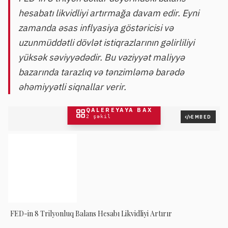
hesabatı likvidliyi artırmağa davam edir. Eyni
zamanda əsas inflyasiya göstəricisi və
uzunmüddətli dövlət istiqrazlarının gəlirliliyi
yüksək səviyyədədir. Bu vəziyyət maliyyə
bazarında tarazlıq və tənzimləmə barədə
əhəmiyyətli siqnallar verir.
QALEREYAYA BAX
2
şəkil
EMBED
FED-in 8 Trilyonluq Balans Hesabı Likvidliyi Artırır