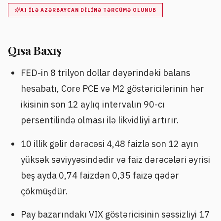
AI ILƏ AZƏRBAYCAN DILINƏ TƏRCÜMƏ OLUNUB
Qısa Baxış
FED-in 8 trilyon dollar dəyərindəki balans
hesabatı, Core PCE və M2 göstəricilərinin hər
ikisinin son 12 aylıq intervalın 90-cı
persentilində olması ilə likvidliyi artırır.
10 illik gəlir dərəcəsi 4,48 faizlə son 12 ayın
yüksək səviyyəsindədir və faiz dərəcələri əyrisi
beş ayda 0,74 faizdən 0,35 faizə qədər
çökmüşdür.
Pay bazarındakı VIX göstəricisinin səssizliyi 17