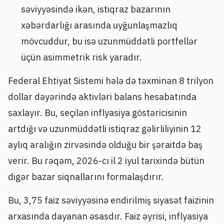
səviyyəsində ikən, istiqraz bazarının
xəbərdarlığı arasında uyğunlaşmazlıq
mövcuddur, bu isə uzunmüddətli portfellər
üçün asimmetrik risk yaradır.
Federal Ehtiyat Sistemi hələ də təxminən 8 trilyon
dollar dəyərində aktivləri balans hesabatında
saxlayır. Bu, seçilən inflyasiya göstəricisinin
artdığı və uzunmüddətli istiqraz gəlirliliyinin 12
aylıq aralığın zirvəsində olduğu bir şəraitdə baş
verir. Bu rəqəm, 2026-cı il 2 iyul tarixində bütün
digər bazar siqnallarını formalaşdırır.
Bu, 3,75 faiz səviyyəsinə endirilmiş siyasət faizinin
arxasında dayanan əsasdır. Faiz əyrisi, inflyasiya