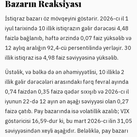
Bazarın Reaksiyası
İstiqraz bazarı öz mövqeyini göstərir. 2026-cı il 1
iyul tarixində 10 illik istiqrazın gəlir dərəcəsi 4,48
faizlə bağlanıb, həftə ərzində 0,07 faiz yüksəlib və
12 aylıq aralığın 92,4-cü persentilində yerləşir. 30
illik istiqraz isə 4,98 faiz səviyyəsinə yüksəlib.
Üstəlik, və bəlkə də ən əhəmiyyətlisi, 10 illiklə 2
illik gəlir dərəcələri arasındakı fərq fevral ayında
0,74 faizdən 0,35 faizə qədər sıxışıb və 2026-cı il
iyunun 22-də 12 ayın ən aşağı səviyyəsi olan 0,27
faizə çatıb. Pay bazarında isə volatillik azalıb; VIX
göstəricisi 16,59-dur ki, bu mart 2026-cı ilin 31,05
səviyyəsindən xeyli aşağıdır. Beləliklə, pay bazarı