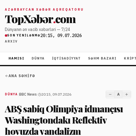
AZƏRBAYCAN XƏBƏR AQREQATORU
TopXəbər
.
com
Dünyanın ən vacib xəbərləri — 7/24
20:15, 09.07.2026
SON YENILƏNMƏ
ARXIV
HAMISI
DÜNYA
İQTISADIYYAT
SƏHM BAZARI
KRIP
ANA SƏHIFƏ
|
BBC News
|
20:15, 09.07.2026
A
DÜNYA
ABŞ sabiq Olimpiya idmançısı
Washingtondakı Reflektiv
hovuzda vandalizm