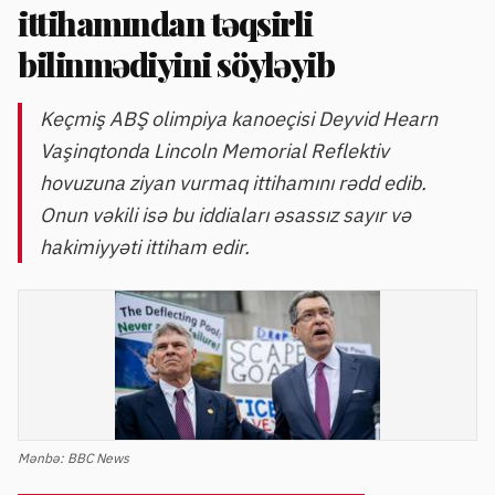
ittihamından təqsirli
bilinmədiyini söyləyib
Keçmiş ABŞ olimpiya kanoeçisi Deyvid Hearn
Vaşinqtonda Lincoln Memorial Reflektiv
hovuzuna ziyan vurmaq ittihamını rədd edib.
Onun vəkili isə bu iddiaları əsassız sayır və
hakimiyyəti ittiham edir.
Mənbə:
BBC News