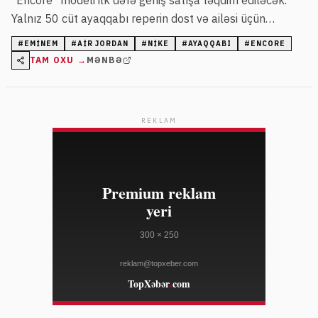
"Encore" modeli ilk dəfə geniş satışa təqdim ediləcək.
Yalnız 50 cüt ayaqqabı reperin dost və ailəsi üçün
istehsal olunmuşdu.
#
EMINEM
#
AIR JORDAN
#
NIKE
#
AYAQQABI
#
ENCORE
TAM OXU →
MƏNBƏ
REKLAM