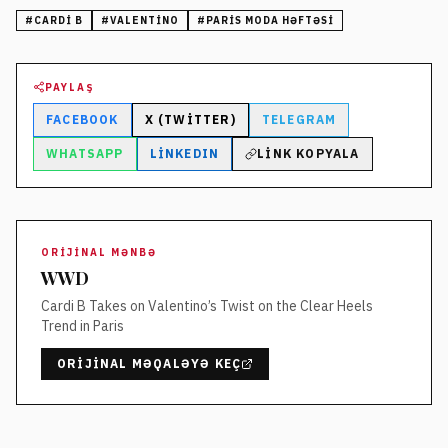
#
CARDI B
#
VALENTINO
#
PARIS MODA HƏFTƏSI
PAYLAŞ
FACEBOOK
X (TWITTER)
TELEGRAM
WHATSAPP
LINKEDIN
LINK KOPYALA
ORIJINAL MƏNBƏ
WWD
Cardi B Takes on Valentino’s Twist on the Clear Heels
Trend in Paris
ORIJINAL MƏQALƏYƏ KEÇ