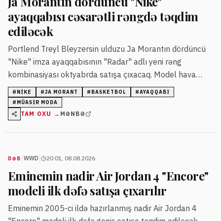
Ja Morantın dördüncü "Nike"
ayaqqabısı cəsarətli rəngdə təqdim
ediləcək
Portlend Treyl Bleyzersin ulduzu Ja Morantın dördüncü
"Nike" imza ayaqqabısının "Radar" adlı yeni rəng
kombinasiyası oktyabrda satışa çıxacaq. Model hava
radarını xatırladan qrafik dizayn və çoxrəngli detallarla
#
NIKE
#
JA MORANT
#
BASKETBOL
#
AYAQQABI
seçilir.
#
MÜASIR MODA
TAM OXU →
MƏNBƏ
|
|
WWD
20:01, 08.08.2026
DƏB
Eminemin nadir Air Jordan 4 "Encore"
modeli ilk dəfə satışa çıxarılır
Eminemin 2005-ci ildə hazırlanmış nadir Air Jordan 4