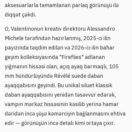
aksesuarlarla tamamlanan parlaq görünüşü ilə
diqqət çəkdi.
O, Valentinonun kreativ direktoru Alessandro
Michele tərəfindən hazırlanmış, 2025-ci ilin
payızında təqdim edilən və 2026-cı ilin bahar
geyim kolleksiyasında "Fireflies" adlanan
yığmanın hissəsi olan, açıq ayaq barmaqlı, 105
mm hündürlüyündə Révélé suede daban
ayaqqabısını geyindi. Bu unikal siluet klassik
daban ayaqqabısını yenidən təsəvvür edərək,
vampın mərkəz hissəsinin kəsilib yerinə hamar
dəridən incə şüşə kəmərciyin bağlanmasını ehtiva
edir — görünüşün incə detalı kimi ortaya çıxır.