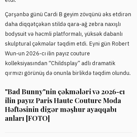
Çərşənbə günü Cardi B geyim zövqünü əks etdirən
daha diqqətçəkən stildə qara-ağ zebra naxışlı
bodysuit və həcmli platformalı, yüksək dabanlı
skulptural çəkmələr təqdim etdi. Eyni gün Robert
Wun-un 2026-cı ilin payız couture
kolleksiyasından “Childsplay” adlı dramatik
qırmızı görünüş də onunla birlikdə təqdim olundu.
"Bad Bunny"nin çəkmələri və 2026-cı
ilin payız Paris Haute Couture Moda
Həftəsinin digər məşhur ayaqqabı
anları [FOTO]