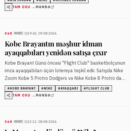
#
AIR JORDAN
#
NIKE
#
MICHAEL JORDAN
TAM OXU →
MƏNBƏ
|
|
WWD
19:42, 09.08.2026
DƏB
Kobe Brayantın məşhur idman
ayaqqabıları yenidən satışa çıxır
Kobe Brayant Günü öncəsi "Flight Club" basketbolçunun
imza ayaqqabıları üçün lotereya təşkil edir. Satışda Nike
Zoom Kobe 5 Protro Dodgers və Nike Kobe 8 Protro daxil
olmaqla bir neçə model orijinal qiymətlərlə təqdim
#
KOBE BRAYANT
#
NIKE
#
AYAQQABI
#
FLIGHT CLUB
olunur.
TAM OXU →
MƏNBƏ
|
|
WWD
22:12, 08.08.2026
DƏB