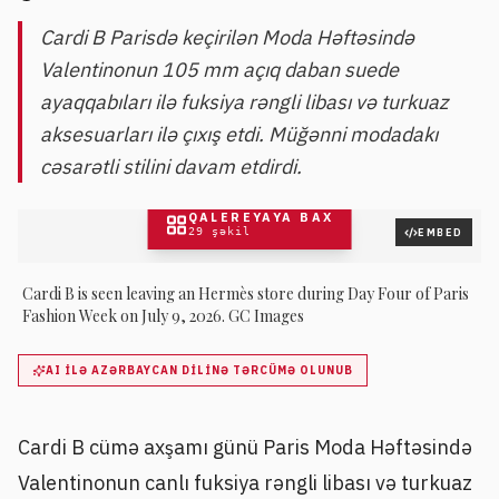
Cardi B Parisdə keçirilən Moda Həftəsində
Valentinonun 105 mm açıq daban suede
ayaqqabıları ilə fuksiya rəngli libası və turkuaz
aksesuarları ilə çıxış etdi. Müğənni modadakı
cəsarətli stilini davam etdirdi.
QALEREYAYA BAX
29
şəkil
EMBED
Cardi B is seen leaving an Hermès store during Day Four of Paris
Fashion Week on July 9, 2026. GC Images
AI ILƏ AZƏRBAYCAN DILINƏ TƏRCÜMƏ OLUNUB
Cardi B cümə axşamı günü Paris Moda Həftəsində
Valentinonun canlı fuksiya rəngli libası və turkuaz