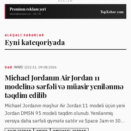
REKLAM
ƏLAQƏLI XƏBƏRLƏR
Eyni kateqoriyada
|
|
WWD
22:11, 09.08.2026
DƏB
Michael Jordanın Air Jordan 11
modelinə sərfəli və müasir yenilənmə
təqdim edilib
Michael Jordanın məşhur Air Jordan 11 modeli üçün yeni
Jordan DMSN 95 modeli təqdim olunub. Yenilənmiş
versiya daha sərfəli qiymətə satılır və Space Jam-in 30
illik yubiley kolleksiyasına daxil edilib.