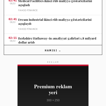
02:41
Medical Facilities ikinci rüb maliyyə göstəricilərini
08/10
açıqladı
YAHOO FINANCE
02:41
Dream Industrial ikinci rüb maliyyə göstəricilərini
08/10
açıqlayıb
YAHOO FINANCE
02:11
Berkshire Hathaway-in əməliyyat gəlirləri 1,8 milyard
08/10
dollar artıb
YAHOO FINANCE
HAMISI →
02:11
Shopify səhm qiyməti optimist gəlir proqnozu ilə 30
08/10
faiz yüksəlib
REKLAM
YAHOO FINANCE
02:11
Suze Orman pensiya annuitetində səhv seçimin maliyyə
08/10
itkilərinə səbəb ola biləcəyini xəbərdar etdi
YAHOO FINANCE
02:11
IRA yığanların ən çox etdiyi 3 səhv və həlli yolları
08/10
YAHOO FINANCE