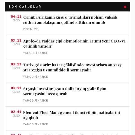
SON XƏBƏRLƏR
04:11
Cənubi Afrikanın xüsusi təyinatlıları polisin yüksək
08/10
rütbəli əməkdaşının qətlində ittiham olunub
BBC NEWS
03:11
Apple-da yaddaş çipi qiymətlərinin artımı yeni CEO-ya
08/10
çətinlik yaradır
YAHOO FINANCE
03:11
Tarix göstərir: bazar çöküşündə investorlara ən yaxşı
08/10
strategiya uzunmüddətli sərmayədir
YAHOO FINANCE
03:11
61 yaşlı investor 3.500 dollar aylıq gəlir üçün
08/10
sərmayəsini necə qurub
YAHOO FINANCE
02:41
Element Fleet Management ikinci rübün nəticələrini
08/10
açıqladı
YAHOO FINANCE