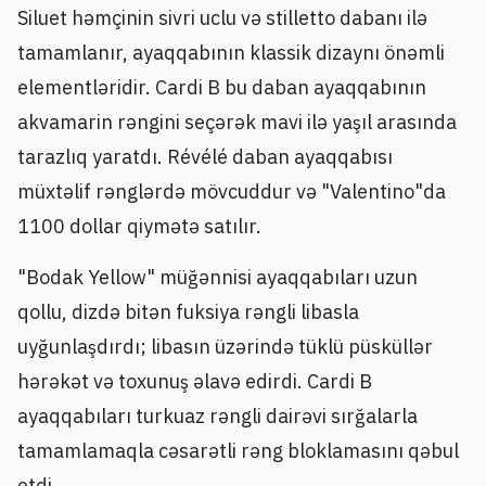
Siluet həmçinin sivri uclu və stilletto dabanı ilə
tamamlanır, ayaqqabının klassik dizaynı önəmli
elementləridir. Cardi B bu daban ayaqqabının
akvamarin rəngini seçərək mavi ilə yaşıl arasında
tarazlıq yaratdı. Révélé daban ayaqqabısı
müxtəlif rənglərdə mövcuddur və "Valentino"da
1100 dollar qiymətə satılır.
"Bodak Yellow" müğənnisi ayaqqabıları uzun
qollu, dizdə bitən fuksiya rəngli libasla
uyğunlaşdırdı; libasın üzərində tüklü püsküllər
hərəkət və toxunuş əlavə edirdi. Cardi B
ayaqqabıları turkuaz rəngli dairəvi sırğalarla
tamamlamaqla cəsarətli rəng bloklamasını qəbul
etdi.