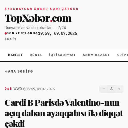
AZƏRBAYCAN XƏBƏR AQREQATORU
TopXəbər
.
com
Dünyanın ən vacib xəbərləri — 7/24
19:59, 09.07.2026
SON YENILƏNMƏ
ARXIV
HAMISI
DÜNYA
İQTISADIYYAT
SƏHM BAZARI
KRIP
ANA SƏHIFƏ
|
WWD
|
19:59, 09.07.2026
A
DƏB
Cardi B Parisdə Valentino-nun
açıq daban ayaqqabısı ilə diqqət
çəkdi