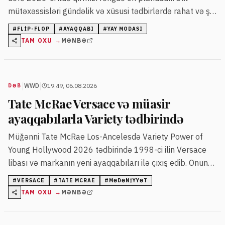
mütəxəssisləri gündəlik və xüsusi tədbirlərdə rahat və şık
ayaqqabı olaraq qırmızı flip-flopları tövsiyə edir.
#
FLIP-FLOP
#
AYAQQABI
#
YAY MODASI
TAM OXU →
MƏNBƏ
|
|
WWD
19:49, 06.08.2026
DƏB
Tate McRae Versace və müasir
ayaqqabılarla Variety tədbirində
Müğənni Tate McRae Los-Ancelesdə Variety Power of
Young Hollywood 2026 tədbirində 1998-ci ilin Versace
libası və markanın yeni ayaqqabıları ilə çıxış edib. Onun
seçimi həm vintage, həm də müasir elementləri ustalıqla
#
VERSACE
#
TATE MCRAE
#
MƏDƏNIYYƏT
birləşdirib.
TAM OXU →
MƏNBƏ