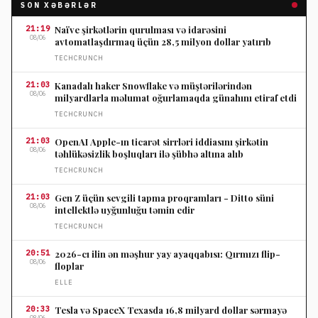
SON XƏBƏRLƏR
21:19
Naïve şirkətlərin qurulması və idarəsini
08/06
avtomatlaşdırmaq üçün 28,5 milyon dollar yatırıb
TECHCRUNCH
21:03
Kanadalı haker Snowflake və müştərilərindən
08/06
milyardlarla məlumat oğurlamaqda günahını etiraf etdi
TECHCRUNCH
21:03
OpenAI Apple-ın ticarət sirrləri iddiasını şirkətin
08/06
təhlükəsizlik boşluqları ilə şübhə altına alıb
TECHCRUNCH
21:03
Gen Z üçün sevgili tapma proqramları - Ditto süni
08/06
intellektlə uyğunluğu təmin edir
TECHCRUNCH
20:51
2026-cı ilin ən məşhur yay ayaqqabısı: Qırmızı flip-
08/06
floplar
ELLE
20:33
Tesla və SpaceX Texasda 16,8 milyard dollar sərmayə
08/06