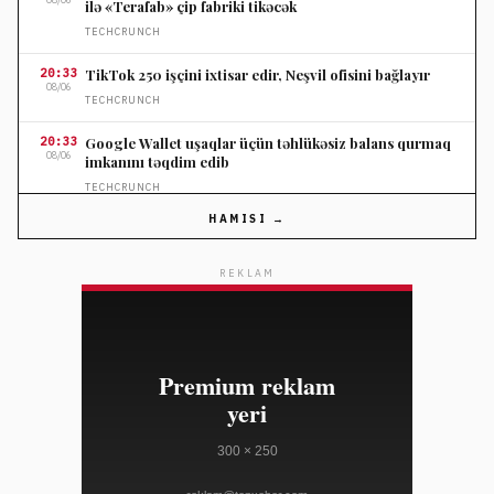
ilə «Terafab» çip fabriki tikəcək
TECHCRUNCH
20:33
TikTok 250 işçini ixtisar edir, Neşvil ofisini bağlayır
08/06
TECHCRUNCH
20:33
Google Wallet uşaqlar üçün təhlükəsiz balans qurmaq
08/06
imkanını təqdim edib
TECHCRUNCH
HAMISI →
20:19
Hüthilər Yəməndə hökumət qüvvələrinin 30-dan çox
08/06
hərbçisini öldürüb
REKLAM
BBC NEWS
20:19
Afqan boksçu Yunanıstanda skotsiyalı yardımçını qətlə
08/06
yetirməkdə ittiham edilir
BBC NEWS
19:49
Tate McRae Versace və müasir ayaqqabılarla Variety
08/06
tədbirində
WWD
19:49
Toy saç və makiyaj tendensiyalarında yeni dönəm