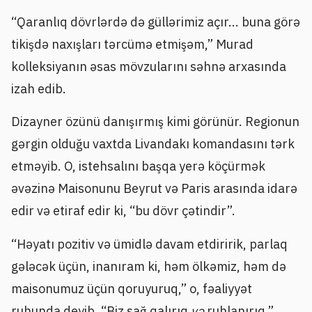
“Qaranlıq dövrlərdə də güllərimiz açır... buna görə
tikişdə naxışları tərcümə etmişəm,” Murad
kolleksiyanın əsas mövzularını səhnə arxasında
izah edib.
Dizayner özünü danışırmış kimi görünür. Regionun
gərgin olduğu vaxtda Livandakı komandasını tərk
etməyib. O, istehsalını başqa yerə köçürmək
əvəzinə Maisonunu Beyrut və Paris arasında idarə
edir və etiraf edir ki, “bu dövr çətindir”.
“Həyatı pozitiv və ümidlə davam etdiririk, parlaq
gələcək üçün, inanıram ki, həm ölkəmiz, həm də
maisonumuz üçün qoruyuruq,” o, fəaliyyət
ruhunda deyib. “Biz sağ qalırıq
və
ruhlanırıq.”