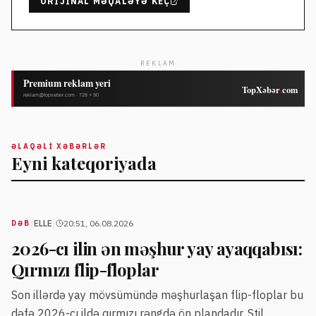
ORIJINAL MƏQALƏYƏ KEÇ
REKLAM
ƏLAQƏLI XƏBƏRLƏR
Eyni kateqoriyada
|
|
ELLE
20:51, 06.08.2026
DƏB
2026-cı ilin ən məşhur yay ayaqqabısı:
Qırmızı flip-floplar
Son illərdə yay mövsümündə məşhurlaşan flip-floplar bu
dəfə 2026-cı ildə qırmızı rəngdə ön plandadır. Stil