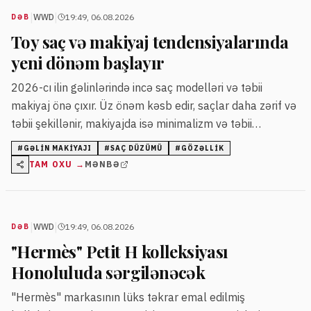
|
|
WWD
19:49, 06.08.2026
DƏB
Toy saç və makiyaj tendensiyalarında
yeni dönəm başlayır
2026-cı ilin gəlinlərində incə saç modelləri və təbii
makiyaj önə çıxır. Üz önəm kəsb edir, saçlar daha zərif və
təbii şekillənir, makiyajda isə minimalizm və təbii
təəssürat üstünlük qazanır.
#
GƏLIN MAKIYAJI
#
SAÇ DÜZÜMÜ
#
GÖZƏLLIK
TAM OXU →
MƏNBƏ
|
|
WWD
19:49, 06.08.2026
DƏB
"Hermès" Petit H kolleksiyası
Honoluluda sərgilənəcək
"Hermès" markasının lüks təkrar emal edilmiş