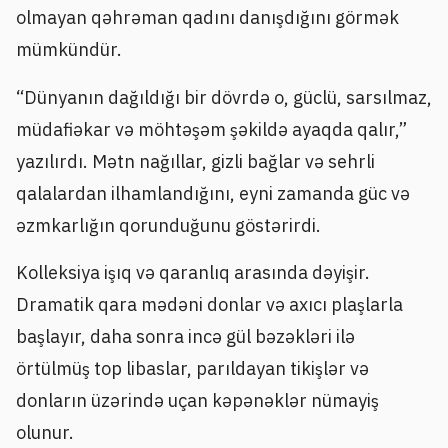
olmayan qəhrəman qadını danışdığını görmək
mümkündür.
“Dünyanın dağıldığı bir dövrdə o, güclü, sarsılmaz,
müdafiəkar və möhtəşəm şəkildə ayaqda qalır,”
yazılırdı. Mətn nağıllar, gizli bağlar və sehrli
qalalardan ilhamlandığını, eyni zamanda güc və
əzmkarlığın qorunduğunu göstərirdi.
Kolleksiya işıq və qaranlıq arasında dəyişir.
Dramatik qara mədəni donlar və axıcı plaşlarla
başlayır, daha sonra incə gül bəzəkləri ilə
örtülmüş top libaslar, parıldayan tikişlər və
donların üzərində uçan kəpənəklər nümayiş
olunur.