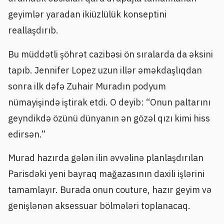
geyimlər yaradan ikiüzlülük konseptini
reallaşdırıb.
Bu müddətli şöhrət cazibəsi ön sıralarda da əksini
tapıb. Jennifer Lopez uzun illər əməkdaşlıqdan
sonra ilk dəfə Zuhair Muradın podyum
nümayişində iştirak etdi. O deyib: “Onun paltarını
geyndikdə özünü dünyanın ən gözəl qızı kimi hiss
edirsən.”
Murad hazırda gələn ilin əvvəlinə planlaşdırılan
Parisdəki yeni bayraq mağazasının daxili işlərini
tamamlayır. Burada onun couture, hazır geyim və
genişlənən aksessuar bölmələri toplanacaq.