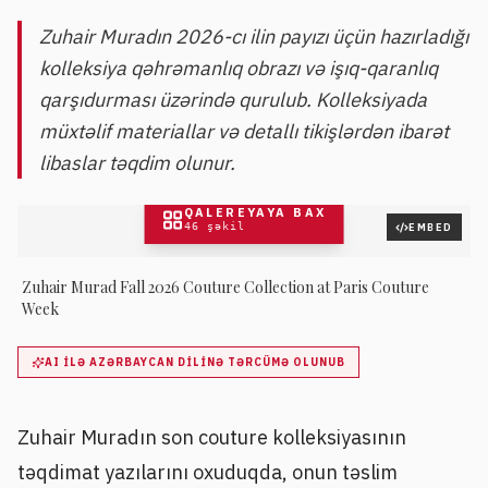
Zuhair Muradın 2026-cı ilin payızı üçün hazırladığı
kolleksiya qəhrəmanlıq obrazı və işıq-qaranlıq
qarşıdurması üzərində qurulub. Kolleksiyada
müxtəlif materiallar və detallı tikişlərdən ibarət
libaslar təqdim olunur.
QALEREYAYA BAX
46
şəkil
EMBED
Zuhair Murad Fall 2026 Couture Collection at Paris Couture
Week
AI ILƏ AZƏRBAYCAN DILINƏ TƏRCÜMƏ OLUNUB
Zuhair Muradın son couture kolleksiyasının
təqdimat yazılarını oxuduqda, onun təslim