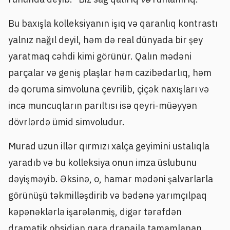
Bu baxışla kolleksiyanın işıq və qaranlıq kontrastı
yalnız nağıl deyil, həm də real dünyada bir şey
yaratmaq cəhdi kimi görünür. Qalın mədəni
parçalar və geniş plaşlar həm cazibədarlıq, həm
də qoruma simvoluna çevrilib, çiçək naxışları və
incə muncuqların parıltısı isə qeyri-müəyyən
dövrlərdə ümid simvoludur.
Murad uzun illər qırmızı xalça geyimini ustalıqla
yaradıb və bu kolleksiya onun imza üslubunu
dəyişməyib. Əksinə, o, hamar mədəni şalvarlarla
görünüşü təkmilləşdirib və bədənə yarımçılpaq
kəpənəklərlə işarələnmiş, digər tərəfdən
dramatik obsidian qara drapajla tamamlanan