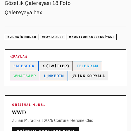
Gözəllik Qalereyası
18 Foto
Qalereyaya bax
#
ZUHAIR MURAD
#
PAYIZ 2026
#
KOSTYUM KOLLEKSIYASI
PAYLAŞ
FACEBOOK
X (TWITTER)
TELEGRAM
WHATSAPP
LINKEDIN
LINK KOPYALA
ORIJINAL MƏNBƏ
WWD
Zuhair Murad Fall 2026 Couture: Heroine Chic