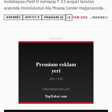
kolleksiyası Petit H nümayişi 7-23 avqust tarixləri
arasında Honolulunun Ala Moana Center mağazasında
keçiriləcək. Sərgi yerli sənətkar Marques Hanalei Marzan
TAM OXU →
MƏNBƏ
#
HERMÈS
#
PETIT H
#
RƏSSAMLIQ
ilə əməkdaşlıqda təşkil olunur.
REKLAM