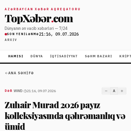
AZƏRBAYCAN XƏBƏR AQREQATORU
TopXəbər
.
com
Dünyanın ən vacib xəbərləri — 7/24
21:16, 09.07.2026
SON YENILƏNMƏ
ARXIV
HAMISI
DÜNYA
İQTISADIYYAT
SƏHM BAZARI
KRIP
ANA SƏHIFƏ
|
WWD
|
21:16, 09.07.2026
A
DƏB
Zuhair Murad 2026 payız
kolleksiyasında qəhrəmanlıq və
ümid