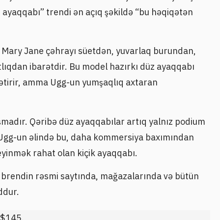
q ayaqqabı” trendi ən açıq şəkildə “bu həqiqətən
ill Mary Jane çəhrayı süetdən, yuvarlaq burundan,
lıqdan ibarətdir. Bu model hazırkı düz ayaqqabı
gətirir, amma Ugg-un yumşaqlıq axtaran
şmadır. Qəribə düz ayaqqabılar artıq yalnız podium
. Ugg-un əlində bu, daha kommersiya baxımından
eyinmək rahat olan kiçik ayaqqabı.
q brendin rəsmi saytında, mağazalarında və bütün
ddur.