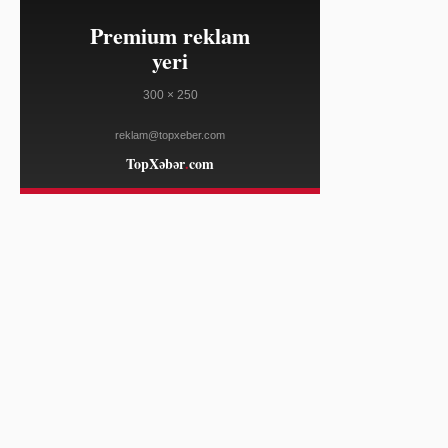
08/08
İdarəsi üzvü Liza Kukun işdən
çıxarılması üçün kampaniyaya
başlayıb
AL JAZEERA
04:00
David Brat ABŞ-ın Avstraliyadakı
08/08
səfiri təyin edilib
THE GUARDIAN
03:54
Ondo Perps qeyri-ABŞ treyderləri
08/08
üçün 7 milyard dollar həcmə çatdı
YAHOO FINANCE
03:54
Pakistan, Səudiyyə və Türkiyə yeni
08/08
regional müdafiə müqaviləsi
imzalayıb
AL JAZEERA
03:54
Beynəlxalq Cinayət Məhkəməsi Çad
08/08
və Venesuelanı üzvlüyü saxlamağa
çağırdı
AL JAZEERA
03:24
Ceyms Marsden və oğlu The