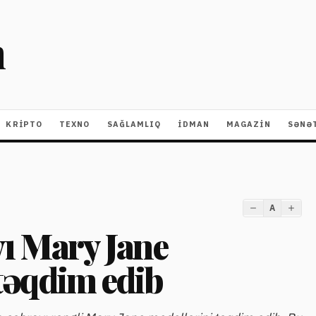
m
KRIPTO
TEXNO
SAĞLAMLIQ
İDMAN
MAGAZİN
SƏNƏ
A
yı Mary Jane
təqdim edib