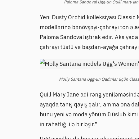
Paloma Sandoval Ugg-un Quill mary jane
Yeni Dusty Orchid kolleksiyası Classic 
modellərinə bənövşəyi-çəhrayı ton əla
Paloma Sandoval iştirak edir. Aksiyada 
çəhrayı tüstü və başdan-ayağa çəhrayı 
Molly Santana Ugg-un Qadınlar üçün Classi
Quill Mary Jane adi rəng yeniləməsind
ayaqda tanış qayış qalır, amma ona dah
bunu yeni və moda yönümlü üslub kimi tə
in rahatlığı ilə birləşir."
Ugg əvvəllər də bənzər eksperimentlər