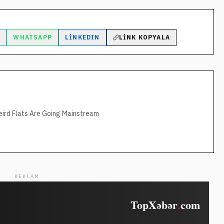
M
WHATSAPP
LINKEDIN
LINK KOPYALA
eird Flats Are Going Mainstream
REKLAM