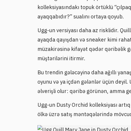
kolleksiyasındakı topuk örtüklü “çılpa
ayaqqabıdır?” sualını ortaya qoyub.
Ugg-un versiyası daha az risklidir. Qu
ayaqda qayışdan və sneaker kimi rahat
müzakirəsinə kifayət qədər qəribəlik 
müştərilərini itirmir.
Bu trendin gələcəyinə daha ağıllı yana
oyunu və ya içdən gələnlər üçün deyil
əlverişli olur: qəribə görünən, amma g
Ugg-un Dusty Orchid kolleksiyası artı
ölkə üzrə satış məntəqələrində mövcu