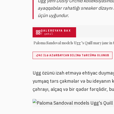
Ugg yeni Dusty Orchid kolleksiyasında
ayaqqabılar rahatlığı sneaker dizaynı
üçün uyğundur.
QALEREYAYA BAX
7
şəkil
Paloma Sandoval models Ugg ’s Quill mary jane in
AI ILƏ AZƏRBAYCAN DILINƏ TƏRCÜMƏ OLUNUB
Ugg özünü izah etməyə ehtiyac duymay
yumşaq tərs çəkmələr və bu ideyanın ki
çəhrayı, alçaq və bir qədər fərqlidir,