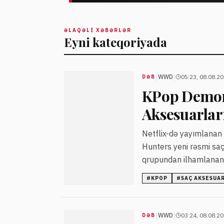
ƏLAQƏLI XƏBƏRLƏR
Eyni kateqoriyada
|
|
WWD
05:23, 08.08.2
DƏB
KPop Demon
Aksesuarları
Netflix-də yayımlanan
Hunters yeni rəsmi saç
qrupundan ilhamlanan
olunur.
#
KPOP
#
SAÇ AKSESUA
|
|
WWD
03:24, 08.08.2
DƏB