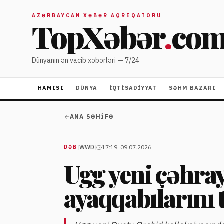
AZƏRBAYCAN XƏBƏR AQREQATORU
TopXəbər
.
co
Dünyanın ən vacib xəbərləri — 7/24
HAMISI
DÜNYA
İQTISADIYYAT
SƏHM BAZARI
ANA SƏHIFƏ
|
WWD
|
17:19, 09.07.2026
DƏB
Ugg yeni çəhra
ayaqqabılarını 