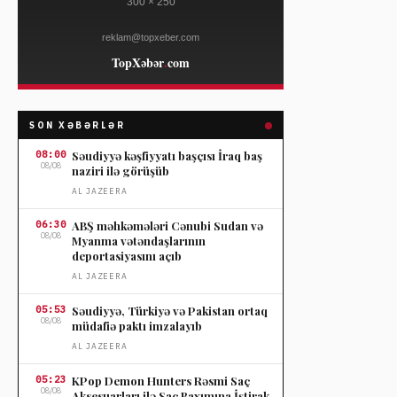
SON XƏBƏRLƏR
08:00
Səudiyyə kəşfiyyatı başçısı İraq baş
08/08
naziri ilə görüşüb
AL JAZEERA
06:30
ABŞ məhkəmələri Cənubi Sudan və
08/08
Myanma vətəndaşlarının
deportasiyasını açıb
AL JAZEERA
05:53
Səudiyyə, Türkiyə və Pakistan ortaq
08/08
müdafiə paktı imzalayıb
AL JAZEERA
05:23
KPop Demon Hunters Rəsmi Saç
08/08
Aksesuarları ilə Saç Baxımına İştirak