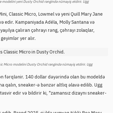
 modelini yeni Dusty Orchid rəngində nümayiş etdirir. Ugg
Mini, Classic Micro, Lowmel və yeni Quill Mary Jane
və edir. Kampaniyada Adéla, Molly Santana və
yaşılya çalıran çəhrayı rəng, çəhrayı zolaqlar,
geyimlər yer alır.
c Micro modelini Dusty Orchid rəngində nümayiş etdirir. Ugg
ən fərqlənir. 140 dollar dəyərində olan bu modeldə
a qalın, sneaker-ə bənzər altlıq əlavə edilib. Ugg
svir edir və bildirir ki, "zamansız dizaynı sneaker-
 edib. Brend 2025-ci ildə yumşaq tüklü Bea Mary