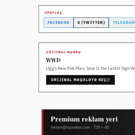
PAYLAŞ
FACEBOOK
X (TWITTER)
TELEGRA
ORIJINAL MƏNBƏ
WWD
Ugg’s New Pink Mary Jane Is the Latest Sign W
ORIJINAL MƏQALƏYƏ KEÇ