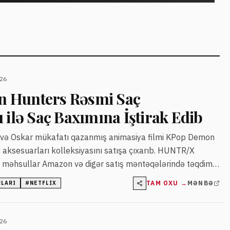
026
 Hunters Rəsmi Saç
 ilə Saç Baxımına İştirak Edib
 və Oskar mükafatı qazanmış animasiya filmi KPop Demon
 aksesuarları kolleksiyasını satışa çıxarıb. HUNTR/X
 məhsullar Amazon və digər satış məntəqələrində təqdim
TAM OXU →
MƏNBƏ
RLARI
#
NETFLIX
026