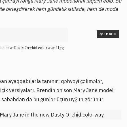
 çəhrayı rəngli Mary Jane modellərini təqdim edib. Bu
 ilə birləşdirərək həm gündəlik istifadə, həm də moda
EMBED
 the new Dusty Orchid colorway. Ugg
an ayaqqabılarla tanınır: qəhvəyi çəkmələr,
çik versiyaları. Brendin ən son Mary Jane modeli
 bu səbəbdən də bu günlər üçün uyğun görünür.