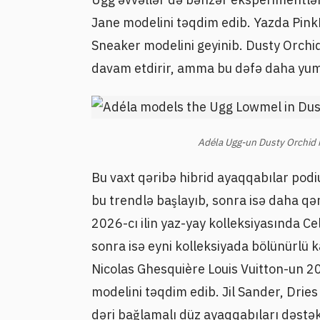
Jane modelini təqdim edib. Yazda Pink
Sneaker modelini geyinib. Dusty Orchid
davam etdirir, amma bu dəfə daha yumş
Adéla Ugg-un Dusty Orchid 
Bu vaxt qəribə hibrid ayaqqabılar podi
bu trendlə başlayıb, sonra isə daha qə
2026-cı ilin yaz-yay kolleksiyasında C
sonra isə eyni kolleksiyada bölünürlü 
Nicolas Ghesquière Louis Vuitton-un 2
modelini təqdim edib. Jil Sander, Drie
dəri bağlamalı düz ayaqqabıları dəstə