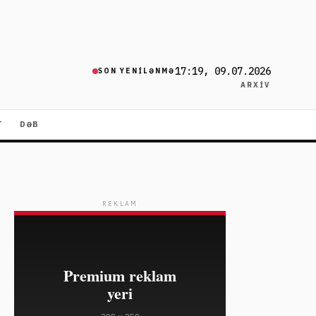
17:19, 09.07.2026
SON YENILƏNMƏ
ARXIV
T
DƏB
REKLAM