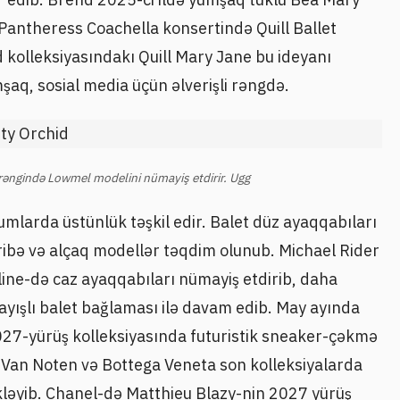
Pantheress Coachella konsertində Quill Ballet
 kolleksiyasındakı Quill Mary Jane bu ideyanı
aq, sosial media üçün əlverişli rəngdə.
rəngində Lowmel modelini nümayiş etdirir. Ugg
umlarda üstünlük təşkil edir. Balet düz ayaqqabıları
ribə və alçaq modellər təqdim olunub. Michael Rider
eline-də caz ayaqqabıları nümayiş etdirib, daha
kayışlı balet bağlaması ilə davam edib. May ayında
027-yürüş kolleksiyasında futuristik sneaker-çəkmə
s Van Noten və Bottega Veneta son kolleksiyalarda
kləyib. Chanel-də Matthieu Blazy-nin 2027 yürüş