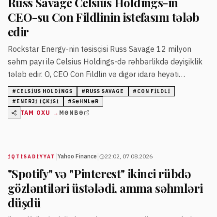
Russ Savage Celsius Holdings-in
CEO-su Con Fildlinin istefasını tələb
edir
Rockstar Energy-nin təsisçisi Russ Savage 12 milyon
səhm payı ilə Celsius Holdings-də rəhbərlikdə dəyişiklik
tələb edir. O, CEO Con Fildlin və digər idarə heyəti
üzvlərinin istefasını istəyir.
#
CELSIUS HOLDINGS
#
RUSS SAVAGE
#
CON FILDLI
#
ENERJI IÇKISI
#
SƏHMLƏR
TAM OXU →
MƏNBƏ
|
|
Yahoo Finance
22:02, 07.08.2026
İQTISADIYYAT
"Spotify" və "Pinterest" ikinci rübdə
gözləntiləri üstələdi, amma səhmləri
düşdü