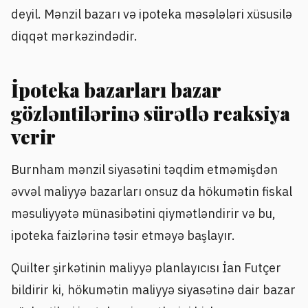
deyil. Mənzil bazarı və ipoteka məsələləri xüsusilə
diqqət mərkəzindədir.
İpoteka bazarları bazar
gözləntilərinə sürətlə reaksiya
verir
Burnham mənzil siyasətini təqdim etməmişdən
əvvəl maliyyə bazarları onsuz da hökumətin fiskal
məsuliyyətə münasibətini qiymətləndirir və bu,
ipoteka faizlərinə təsir etməyə başlayır.
Quilter şirkətinin maliyyə planlayıcısı İan Futçer
bildirir ki, hökumətin maliyyə siyasətinə dair bazar