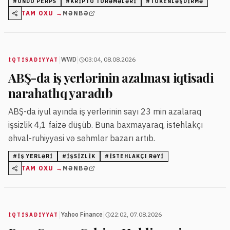
#
ONDO PERPS
#
KRIPTO TÖRƏMƏLƏRI
#
TOKENLƏŞDIRMƏ
TAM OXU →
MƏNBƏ
|
|
WWD
03:04, 08.08.2026
İQTISADIYYAT
ABŞ-da iş yerlərinin azalması iqtisadi
narahatlıq yaradıb
ABŞ-da iyul ayında iş yerlərinin sayı 23 min azalaraq
işsizlik 4,1 faizə düşüb. Buna baxmayaraq, istehlakçı
əhval-ruhiyyəsi və səhmlər bazarı artıb.
#
IŞ YERLƏRI
#
IŞSIZLIK
#
ISTEHLAKÇI RƏYI
TAM OXU →
MƏNBƏ
|
|
Yahoo Finance
22:02, 07.08.2026
İQTISADIYYAT