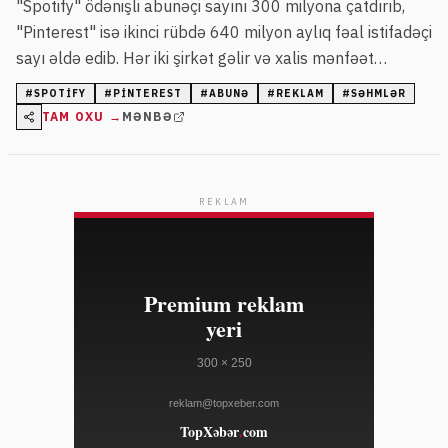
"Spotify" ödənişli abunəçi sayını 300 milyona çatdırıb,
"Pinterest" isə ikinci rübdə 640 milyon aylıq fəal istifadəçi
sayı əldə edib. Hər iki şirkət gəlir və xalis mənfəət
göstəricilərini keçsə də, səhmlərinin qiymətləri azalıb.
#
SPOTIFY
#
PINTEREST
#
ABUNƏ
#
REKLAM
#
SƏHMLƏR
TAM OXU →
MƏNBƏ
REKLAM